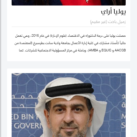
يوليا أراي
زميل باحث (غير مقيم)
حصلت يوليا على درجة الدكتوراه في الاقتصاد (علوم الإدارة) في عام 2015، وهي تعمل
حالياً كأستاذ مشارك في كلية إدارة الأعمال بجامعة ولاية سانت بطرسبرغ (المعتمدة من
AACSB و EQUIS و AMBA)، وباحثة في مركز المسؤولية الاجتماعية للشركات. كما
تشغل منصب المدير الأكاديمي لبرنامج الماجستير في الإدارة في كلية إدارة الأعمال
بجامعة سانت بطرسبرغ. انضمت يوليا إلى كلية محمد بن راشد للإدارة الحكومية كزميل
باحث غير مقيم في عام 2023. تركز مجالات بحثها الرئيسية على ريادة الأعمال الاجتماعية،
والتنمية المستدامة، والمسؤولية الاجتماعية للشركات. وهي عضو نشط في الشبكة
الدولية للباحثين في ريادة الأعمال الاجتماعية (شبكة EMES) وشبكة الأعمال في
المجتمع، وأكاديمية الإدارة، وأكاديمية الأعمال الدولية. حصلت على شهادات تقدير
لمساهماتها في تطوير ريادة الأعمال الاجتماعية في روسيا من المنظمات العامة
والخاصة. ألّفت أكثر من 30 منشورًا في مجلات وطنية ودولية، وكتب، ومجموعات دراسات
حالة. نُشرت أعمالها في مراجعة الأعمال الدولية، حوكمة الشركات، مراجعة الأسواق
الناشئة، مراجعة الإدارة الأوروبية، وغيرها. كما أنها مراجع للعديد من المجلات الوطنية
والدولية.
ملف غوغل سكولار