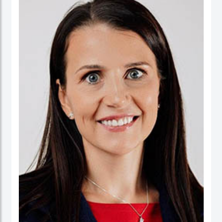
ورئيسا تنفيذيا لسرايا العقبة، وتعمير الاردنية القابضة ودارات الأردنية القابضة.