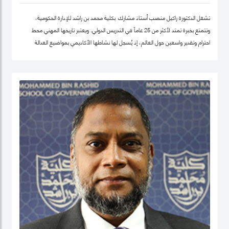
تشغل الدكتورة راكيل منصب أستاذ مشارك بكلية محمد بن راشد للإدارة الحكومية،
وتتمتع بخبرة تمتد لأكثر من 25 عاماً في التدريس الدولي. ويعتبر تاريخها المهني محط
احترام وتقدير واسعين حول العالم، إذ يُسجل لها نشاطها الأكاديمي بمواضيع العدالة
الاجتماعية والمساواة، حيث شرعت، في بلدها الأم جامايكا، بإنشاء مشاريع مشاركة
مجتمعية داخل المدينة إذ عملت على ربط أصحاب أعمال الخير مع العائلات التي تحتاج إلى
مساعدة تعليمية.