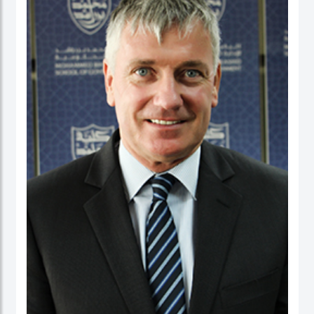
عمل في كلية الأعمال، والاقتصاد والدراسات السياسية ومعهد الدراسات السياسية كقائد
برنامج لدراسات الخريجين. ومنذ بداية مسيرته المهنية الأكاديمية، تميز الدكتور حبيب الرحمن
بنشاط كبير في إجراء البحوث حيث نشرت العديد من بحوثه في دوريات محكمة وله أيضاً
عدد من الكتب التي قام بتحريرها. كما قدم أوراقاً، وأدار جلسات حوارية في عدة مؤتمرات
وحلقات بحث دولية.