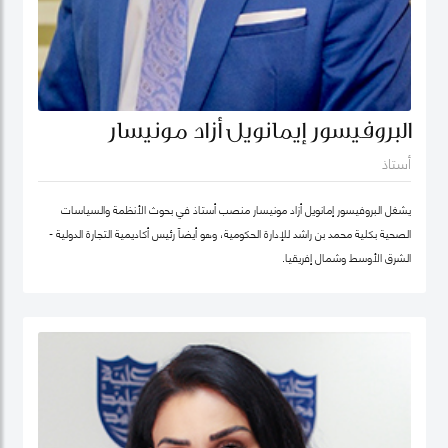
البروفيسور إيمانويل أزاد مونيسار
أستاذ
يشغل البروفيسور إمانويل أزاد مونيسار منصب أستاذ في بحوث الأنظمة والسياسات
الصحية بكلية محمد بن راشد للإدارة الحكومية، وهو أيضاً رئيس أكاديمية التجارة الدولية -
الشرق الأوسط وشمال إفريقيا.