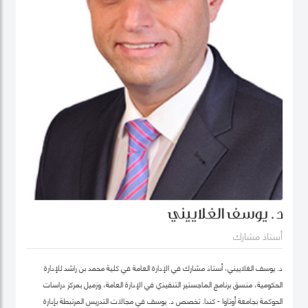
د. يوسف الغلاييني
أستاذ مشارك
د. يوسف الغلاييني، أستاذ مشارك في الإدارة العامة في كلية محمد بن راشد للإدارة
الحكومية، منسق برنامج الماجستير التنفيذي في الإدارة العامة، وزميل بمركز دراسات
الحوكمة بجامعة أوتاوا - كندا. تَخصص د. يوسف في مجالات التدريس المرتبطة بإدارة