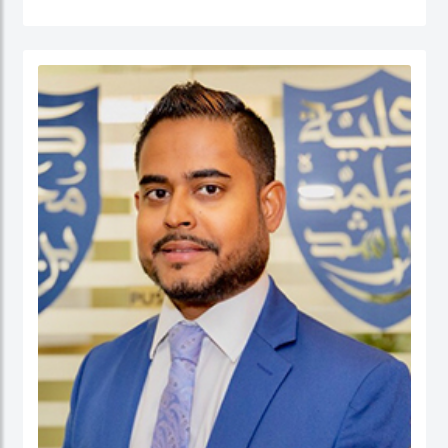
القطاع العام (الإدارة الحكومية، الإدارة العامة، إدارة الموارد البشرية، إدارة المشاريع
الحكومية، السلوك التنظيمي والتنمية المؤسسية) إضافة إلى الحوكمة والسياسات
العامة. قبل التحاقه بكلية محمد بن راشد للإدارة الحكومية، عمل الدكتور يوسف كأستاذ
مساعد وشغل منصب مدير برنامج إدارة الموارد البشرية في كلية إدارة الأعمال في الكلية
الأسترالية في دولة الكويت. قبل ذلك، عمل كمستشار للحكومة الاتحادية في كندا في عدد
من المشاريع المرتبطة بالتطوير المؤسسي و بناء القدرات التنظيمية حيث قام بتصميم
وتنفيذ العديد من برامج التدريب للحكومة الاتحادية بما في ذلك مجالات التفكير
الاستراتيجي والإدارة القائمة على النتائج تحت بند تنفيذ البرامج الحكومية والسياسات
العامة.