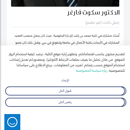
الدكتور سكوت فارغر
زميل باحث (غير مقيم)
أستاذ مشارك في كلية محمد بن راشد للإدارة الحكومية، حيث كان يحمل منصب العميد
المشارك في الأبحاث بكلية الأعمال في جامعة ولنغونغ في دبي. وقبل ذلك كان عضو
هيئة التدريس بجامعة أوكلاند للتكنولوجيا ومعهد السياسة العامة ونائب رئيس معهد
لتقديم محتوى يناسب اهتماماتكم، وتطوير إدارة موقع الكلية، نرصد كيفية استخدام الزوار
نيوزيلندا لدراسات سوق العمل (معهد أبحاث العمل في نيوزيلندا حالياً).
للموقع، من خلال تحليل ما يعرف بملفات الارتباط (الكوكيز)، وبمقدوركم تعديل إعدادات
استخدام الموقع حسب رغبتكم. لمزيد من المعلومات، يرجع الاطلاع على سياساتنا
للخصوصية.
زيارة سياسة الخصوصية
الإعداد
قبول الكل
رفض الكل