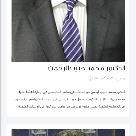
الدكتور محمد حبيب الرحمن
زميل باحث (غير مقيم)
الدكتور محمد حبيب الرحمن هو مشارك في برنامج الماجستير في الإدارة العامة بكلية
محمد بن راشد للإدارة الحكومية. حصل حبيب الرحمن على شهادة الدكتوراة من جامعة ويلز
في المملكة المتحدة، وعلى منحة فولبرايت من جامعة سيراكيوز في الولايات المتحدة
الأمريكية. كما كان أستاذاً زائراً في جامعة يورك في كندا. بدأ الدكتور حبيب بالتدريس منذ
1987 في مجالات الإدارة العامة والعلوم السياسية ودراسات التنمية في عدد من
الجامعات، ومنها جامعة دكا (بنغلاديش)، وجامعة ليكهيد (كندا)، وجامعة ساوث باسيفيك
(فيجي)، وجامعة بروناي دار السلام (بروناي). وخلال عمله في جامعة بروناي دار السلام،