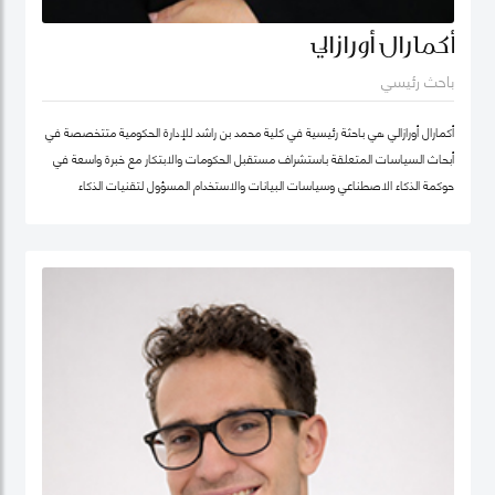
أكمارال أورازالي
باحث رئيسي
أكمارال أورازالي هي باحثة رئيسية في كلية محمد بن راشد للإدارة الحكومية متتخصصة في
أبحاث السياسات المتعلقة باستشراف مستقبل الحكومات والابتكار مع خبرة واسعة في
حوكمة الذكاء الاصطناعي وسياسات البيانات والاستخدام المسؤول لتقنيات الذكاء
الاصطناعي وتطبيقها في الخدمات العامة.
تركّز أعمالها البحثية على أخلاقيات الذكاء الاصطناعي وحوكمة الذكاء الاصطناعي المسؤول
وسياسات البيانات مع اهتمام خاص بتطوير أطر عملية تدعم الابتكار في القطاع العام
وتعزز تبنّي التقنيات الناشئة بصورة موثوقة ومستدامة. وتجمع بين العمق البحثي والخبرة
التطبيقية، مستندة إلى تجربة مهنية غنية في التحول الرقمي للقطاع الحكومي.