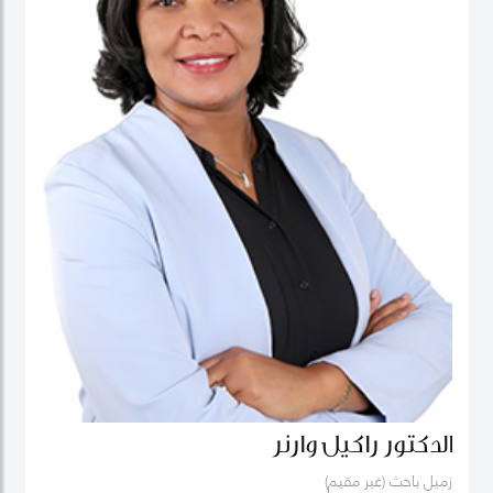
الدكتور راكيل وارنر
زميل باحث (غير مقيم)