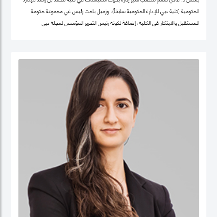
الحكومية (كلية دبي للإدارة الحكومية سابقاً)، وزميل باحث رئيس في مجموعة حكومة
المستقبل والابتكار في الكلية، إضافةً لكونه رئيس التحرير المؤسس لمجلة دبي
للسياسات. كما أنّه شريك سابق في مركز "بيلفر" للعلوم والشؤون الدولية في كلية هارفرد
كينيدي، جامعة هارفرد، وزميل سابق في مركز الابتكار والمعلومات لأبحاث السياسات في
كليّة "لي كوان يو" للسياسة العامّة، جامعة سنغافورة الوطنية. حصل فادي على شهادة
الدكتوراه في السياسات العامة في تخصص الحوكمة الرقمية من جامعة أكسفورد العريقة
وشهادة الماجيستير في إدارة أنظمة المعلومات من كلية لندن للعلوم الاقتصادية
والسياسية، إضافة لشهادة البكالوريوس في هندسة الكمبيوتر من جامعة حلب. يعتبر د.
فادي سالم أحد أهم المفكرين والمتخصصين عالمياً في مجالات الحكومة الرقمية
ومستقبل العمل الحكومي وسياسات البيانات، حيث تشمل مجالات تخصّصه الحوكمة
الرقمية والسياسات التكنولوجية وإدارة منظومة البيانات الحكومية وحوكمة الذكاء
الاصطناعي، حيث يعتبر على مدى العقدين السابقين أحد أهم الباحثين تأثيراً في هذه
المجالات عالمياً، وقد اختير كواحد من أهم 100 شخصية مؤثرة في مجال الحكومة الرقمية
عالمياً (Apolitical). وهو عضو في عديد من مجالس الإدارة والأمناء في هذه المجالات مثل
المجلس الاستشاري لأخلاقيات الذكاء الاصطناعي لـهيئة دبي الرقمية وعضو مجموعة
عمل خبراء حوكمة آثار الذكاء الاصطناعي التابع لمنظمة ISO، وعضو المجلس العالمي
لأهداف التنمية المستدامة التابع للقمة العالمية للحكومات، وعضو مجلس أمناء جمعية
الحكومة الرقمية، الجمعية الرائدة عالمياً في مجال البحث العلمي في مجالات الحوكمة