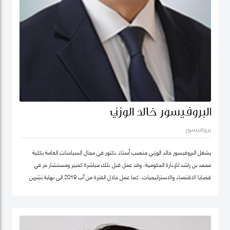
البروفيسور خالد الوزني
بروفيسور
يشغل البروفيسور خالد الوزني منصب أستاذ دكتور في مجال السياسات العامة بكلية
محمد بن راشد للإدارة الحكومية، وقد عمل قبل ذلك مباشرة كخبير ومستشار حر في
قضايا الاقتصاد والاستراتيجيات، كما عمل خلال الفترة من آب 2019 الى نهاية تشرين
ثاني/نوفمبر 2020 كرئيس لهيئة الاستثمار في الأردن، وكان قبلها من 2015-2019
مستشار الاستراتيجية والمعرفة في مؤسسة محمد بن راشد آل مكتوم- دبي، وقد كان
سابقا كبير الاقتصاديين/خبير ومحلل مالي واقتصادي واستراتيجيات- وشريك مؤسس في
شركة إسناد للاستشارات، وعمل بين الفترة 2006-2011 في القطاع الخاص مديرا عاما