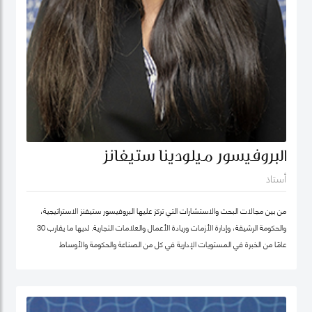
البروفيسور ميلودينا ستيفانز
أستاذ
من بين مجالات البحث والاستشارات التي تركز عليها البروفيسور ستيفنز الاستراتيجية،
والحكومة الرشيقة، وإدارة الأزمات وريادة الأعمال والعلامات التجارية. لديها ما يقارب 30
عامًا من الخبرة في المستويات الإدارية في كل من الصناعة والحكومة والأوساط
الأكاديمية. وقبل انضمامها إلى كلية محمد بن راشد للإدارة الحكومية ترأست برنامج
الماجستير في إدارة الابتكار، وكانت أول امرأة هندية تشغل منصب عميد جامعة في ألمانيا.
أمضت قبل ذلك أكثر من عقد في جامعة ولونغونغ في دبي (الإمارات العربية المتحدة) ،
وهي واحدة من أوائل الجامعات الخاصة في الإمارات العربية المتحدة ، حيث تولت منصب