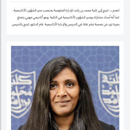
انضم د. كينج إلى كلية محمد بن راشد للإدارة الحكومية بمنصب مدير الشؤون الأكاديمية،
كما أنه أستاذ مشارك ومدير الشؤون الأكاديمية في الكلية. وهو أكاديمي مهني يتمتع
بخبرة تزيد عن خمسة عشر عامًا في التدريس والإدارة الأكاديمية. قام الدكتور كينج بالتدريس
في جامعات مختلفة في أوروبا وإفريقيا والشرق الأوسط في مرحلتيّ البكالوريوس ومرحلة
الدراسات العليا. قبل انضمامه إلى كلية محمد بن راشد للإدارة الحكومية، عمل الدكتور كينج
في مناصب إدارية مختلفة بما في ذلك رئيس إدارة، ورئيس لجنة الاعتماد، ورئيس مركز
ريادة الأعمال، وعميدًا لجامعة في الكويت مؤخرًا.