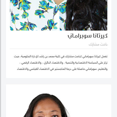
كيرتانا سوبراماني
باحث مشارك
تعمل كيرتانا سوبراماني كباحث مشارك في كلية محمد بن راشد للإدارة الحكومية، حيث
تركز على السياسة الاقتصادية والتنمية ، والاقتصاد الدائري ، والاقتصاد الرقمي ،
والتعليم. سوبراماني حاصلة على درجة الماجستير في الاقتصاد القياسي والاقتصاد
الرياضي من كلية لندن للاقتصاد ودرجة البكالوريوس في الهندسة الصناعية وهندسة
النظم مع تخصص ثانوي في الاقتصاد من معهد جورجيا للتكنولوجيا.