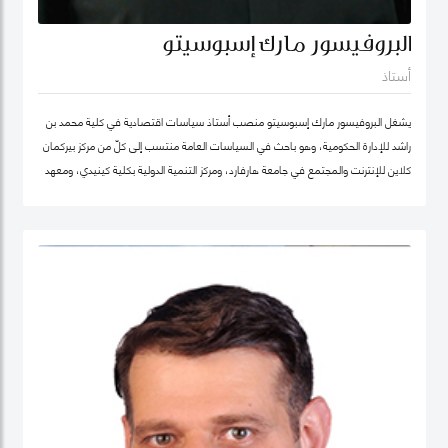
البروفيسور مارك إسبوسيتو
أستاذ
يشغل البروفيسور مارك إسبوسيتو منصب أستاذ سياسات اقتصادية في كلية محمد بن
راشد للإدارة الحكومية، وهو باحث في السياسات العامة منتسب إلى كلّ من مركز بيركمان
كلاين للإنترنت والمجتمع في جامعة هارفارد، ومركز التنمية الدولية بكلية كينيدي، ومعهد
هارفارد للعلوم الاجتماعية الكمية. ويقود عدداً من "العيادات السياسية" المتخصصة في
حوكمة التكنولوجيا حول العالم. كما شارك في تأسيس عدد من الشركات والمبادرات في
مجال الذكاء الاصطناعي، بما في ذلك Nexus FrontierTech، ومؤسسة AI Native ،
ومركز التفكير The Chart ThinkTank، ويشغل منصب كبير الاقتصاديين في مختبر الذكاء
الاصطناعي micro1 في وادي السيليكون.