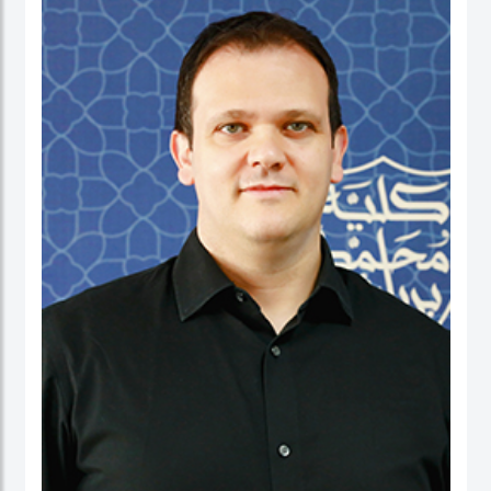
نائب العميد ومدير برنامج الماجستير في إدارة الأعمال. شاركت بنشاط في لجان الاعتماد
ولجان الاعتماد في كل من الإمارات العربية المتحدة وألمانيا، بالإضافة إلى مهامها في
التواصل مع المؤسسات. عاشت في الولايات المتحدة الأمريكية والهند وتايوان وألمانيا.
البروفيسور ستيفنز عضو في العديد من المجالس الاستشارية، وهي جزء من مجموعتي
عمل حول أخلاقيات الذكاء الاصطناعي في IEEE SA