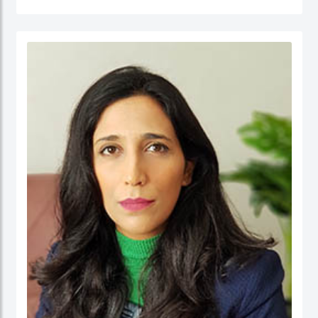
جامعة نيوكاسل في أستراليا.
الدكتور عبدالله، مستشار مالي لديه أكثر من 25 عامًا من الخبرة العملية في مجالات: المالية
والحسابات، الإدارة الإستراتيجية، وتطوير الأعمال، وذلك في كل من: القطاع الحكومي،
والقطاع شبه الحكومي، والقطاع الخاص. كما أ، الدكتور عبد الله مدقق حسابات معتمد،
ووكيل ضرائب، وخبير قضائي، ومحكم.