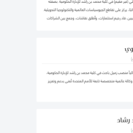
ي (غير مقيم) في كلية محمد بن راشد للإدارة الحكومية. بصفته
اتبًا، يركز على تقاطع الجيوسياسات العالمية والتكنولوجيا التحويلية.
يين، قاد رحيم استثمارات، وأطلق نقاشات، وجمع بين الشراكات
لقضايا العالمية الأكثر أهمية عبر أربع قارات، من التكنولوجيا
صادية إلى الجيوسياسات والصحة العالمية.
بالإضافة إلى عمله في تقديم الاستشارات الجيوسياسية، يعمل على بناء منصة "2040
وي
منصة عالمية تقوم على إيمان راسخ بقوة التكنولوجيا التحويلية اللامركزية.
)
كة ماكينزي وشركاه، ومؤسسة الآغا خان، والأمم المتحدة، وكان
مؤسسًا لشركة "Globesight". حصل على درجة الماجستير في السياسة العامة من كلية
اً منصب زميل باحث في كلية محمد بن راشد للإدارة الحكومية،
 بجامعة هارفارد، ودرجة البكالوريوس من جامعة برينستون، وهو من
كالة عالمية متخصصة تابعة للأمم المتحدة تُعنى بدعم وتعزيز
 رشاد
)