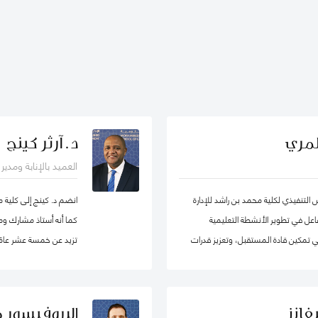
لمري
د. آرثر كينج
العميد بالإنابة ومدي
لتنفيذي لكلية محمد بن راشد للإدارة
انضم د. كينج إلى كلية 
ساهم بشكل فاعل في تطوير الأنشطة التعليمية
كما أنه أستاذ مشارك ومد
 في تمكين قادة المستقبل، وتعزيز قدرات
تزيد عن خمسة عشر عامًا 
لى اعتماد سياسات عامة فاعلة.
جامعات مختلفة في أوروب
الدراسات العليا. قبل ان
في مناصب إدارية مختلفة 
فانز
البروفيسور 