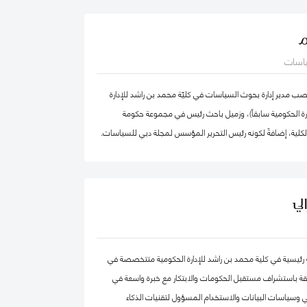
الدكتور عبدالله، مستشار مالي لديه أكثر من 25 عامًا من الخبرة العملية في مجالات: المالية
م
تراتيجية، وتطوير الأعمال، وذلك في كل من: القطاع الحكومي،
ياسات
القطاع الخاص. كما أ، الدكتور عبد الله مدقق حسابات معتمد،
ضائي، ومحكم.
 مدير إدارة بحوث السياسات في كليّة محمد بن راشد للإدارة
دارة الحكومية سابقاً)، وزميل باحث رئيس في مجموعة حكومة
الكلية، إضافةً لكونه رئيس التحرير المؤسس لمجلة دبي للسياسات.
ركز "بيلفر" للعلوم والشؤون الدولية في كلية هارفرد كينيدي،
بق في مركز الابتكار والمعلومات لأبحاث السياسات في كليّة "لي
ّة، جامعة سنغافورة الوطنية. حصل فادي على شهادة الدكتوراه في
لي
صص الحوكمة الرقمية من جامعة أكسفورد العريقة وشهادة
ظمة المعلومات من كلية لندن للعلوم الاقتصادية والسياسية، إضافة
هندسة الكمبيوتر من جامعة حلب. يعتبر د. فادي سالم أحد أهم
حثة رئيسية في كلية محمد بن راشد للإدارة الحكومية متتخصصة في
المياً في مجالات الحكومة الرقمية ومستقبل العمل الحكومي
قة باستشراف مستقبل الحكومات والابتكار مع خبرة واسعة في
ث تشمل مجالات تخصّصه الحوكمة الرقمية والسياسات
 وسياسات البيانات والاستخدام المسؤول لتقنيات الذكاء
مة البيانات الحكومية وحوكمة الذكاء الاصطناعي، حيث يعتبر على