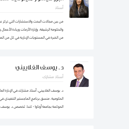
أستاذ
من بين مجالات البحث والاستشارات التي تركز عليه
من الخبرة في المستويات الإدارية في كل من الصن
انضمامها إلى كلية محمد بن راشد للإدارة الحكومي
الابتكار، وكانت أول امرأة هندية تشغل منصب عم
من عقد في جامعة ولونغونغ في دبي (الإمارات الع
د. يوسف الغلاييني
الجامعات الخاصة في الإمارات العربية المتحدة 
أستاذ مشارك
برنامج الماجستير في إدارة الأعمال. شاركت بنشا
من الإمارات العربية المتحدة وألمانيا، بالإضاف
د. يوسف الغلاييني، أستاذ مشارك في الإدارة العا
عاشت في الولايات المتحدة الأمريكية والهند وتاي
الحكومية، منسق برنامج الماجستير التنفيذي في ال
العديد من المجالس الاستشارية، وهي جزء من م
الحوكمة بجامعة أوتاوا - كندا. تَخصص د. يوسف ف
الاصطناعي في IEEE SA
العام (الإدارة الحكومية، الإدارة العامة، إدارة المو
التنظيمي والتنمية المؤسسية) إضافة إلى الحوكمة