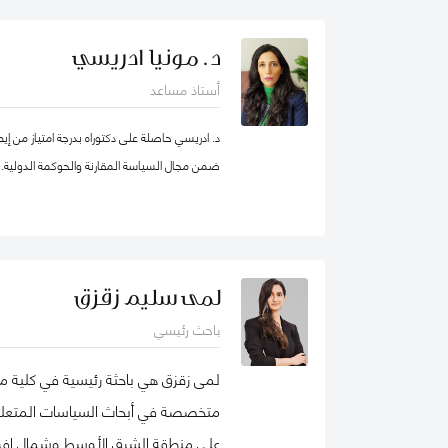
بطرسبرغ. انضمت يوليا إلى كلية محمد بن راشد ل
عام 2023. تركز مجالات بحثها الرئيسية على ر
د. مونيا ادريسي
والمسؤولية الاجتماعية للشركات. وهي عضو نشط 
أستاذ مساعد
الأعمال الاجتماعية (شبك
الأعمال الدولية. حصلت على شهادات تقدير لمساهم
د. ادريسي حاصلة على دكتوراه بدرجة امتياز من إي
ضمن مجال السياسة المقارنة والحوكمة الدولية.
ودولية، وكتب، ومجموعات دراسات حالة. نُشرت أع
حوكمة الشركات، مراجعة الأسواق الناشئة، مراجعة ال
للعديد من المجلات الوطنية والدولية.
ملف غوغل
لمى سليم زقزق
باحث رئيسي
لمى زقزق هي باحثة رئيسية في كلية مح
متخصصة في أبحاث السياسات المتعلقة 
على منطقة الشرق الأوسط وشمال إفريقي