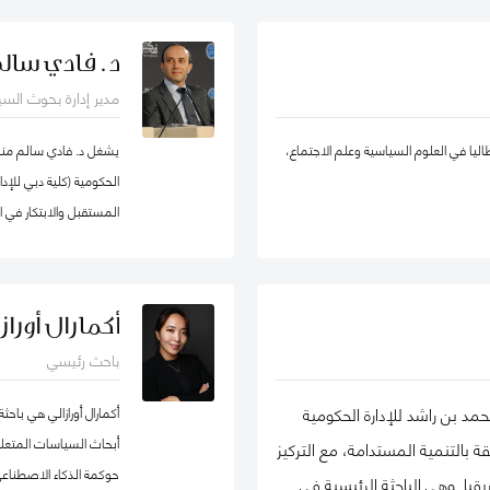
لإدارة الحكومية كزميل باحث غير مقيم في
يادة الأعمال الاجتماعية، والتنمية المستدامة،
د. فادي سال
في الشبكة الدولية للباحثين في ريادة
والحسابات، الإدارة الإس
مدير إدارة بحوث الس
ة EMES) وشبكة الأعمال في المجتمع، وأكاديمية الإدارة، وأكاديمية
والقطاع شبه الحكومي، و
اتها في تطوير ريادة الأعمال الاجتماعية
ووكيل ضرائب، وخبير ق
طاليا في العلوم السياسية وعلم الاجتماع،
يشغل د. فادي سالم منصب
في روسيا من المنظمات العامة والخاصة. ألّفت أكثر من 30 منشورًا في مجلات وطنية
الحكومية (كلية دبي للإ
مالها في مراجعة الأعمال الدولية،
المستقبل والابتكار في 
إدارة الأوروبية، وغيرها. كما أنها مراجع
كما أنّه شريك سابق في م
 سكولار
جامعة هارفرد، وزميل سا
كوان يو" للسياسة العام
أكمارال أورازا
السياسات العامة في تخ
باحث رئيسي
الماجيستير في إدارة أن
لشهادة البكالوريوس في 
مد بن راشد للإدارة الحكومية
أكمارال أورازالي هي با
المفكرين والمتخصصين ع
أبحاث السياسات المتعل
بالتنمية المستدامة، مع التركيز
وسياسات البيانات، حي
حوكمة الذكاء الاصطناعي
ا. وهي الباحثة الرئيسية في
التكنولوجية وإدارة منظو