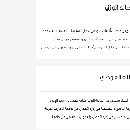
لد الوزني
الوزني منصب أستاذ دكتور في مجال السياسات العامة بكلية محمد
ية، وقد عمل قبل ذلك مباشرة كخبير ومستشار حر في قضايا
الاقتصاد والاستراتيجيات، كما عمل خلال الفترة من آب 2019 الى نهاية تشرين ثاني/نوفمبر
2020 كرئيس لهيئة الاستثمار في الأردن، وكان قبلها من 2015-2019 مستشار الاستراتيجية
 بن راشد آل مكتوم- دبي، وقد كان سابقا كبير الاقتصاديين/
صادي واستراتيجيات- وشريك مؤسس في شركة إسناد للاستشارات،
الله العوضي
وعمل بين الفترة 2006-2011 في القطاع الخاص مديرا عاما ورئيسا تنفيذيا لسرايا العقبة،
دارات الأردنية القابضة.
، أستاذ مساعد في المالية العامة بكلية محمد بن راشد للإدارة
الدكتوراة التطبيقية في إدارة الأعمال من جامعة الإمارات العربية
ي ماجستير في إدارة الأعمال والتمويل التطبيقي من جامعة