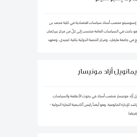
 في الكويت مؤخرًا.
 إسبوسيتو منصب أستاذ سياسات اقتصادية في كلية محمد بن
 وهو باحث في السياسات العامة منتسب إلى كلّ من مركز بيركمان
 في جامعة هارفارد، ومركز التنمية الدولية بكلية كينيدي، ومعهد
ية الكمية. ويقود عدداً من "العيادات السياسية" المتخصصة في
 العالم. كما شارك في تأسيس عدد من الشركات والمبادرات في
مجال الذكاء الاصطناعي، بما في ذلك Nexus FrontierTech، ومؤسسة AI Native ، ومركز
يمانويل أزاد مونيسار
التفكير The Chart ThinkTank، ويشغل منصب كبير الاقتصاديين في مختبر الذكاء
يل أزاد مونيسار منصب أستاذ في بحوث الأنظمة والسياسات
د للإدارة الحكومية، وهو أيضاً رئيس أكاديمية التجارة الدولية -
ريقيا.