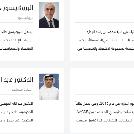
ر يوسف كأستاذ مساعد وشغل منصب مدير
البروفيسور خا
ل في الكلية الأسترالية في دولة الكويت. قبل
بروفيسور
ي عدد من المشاريع المرتبطة بالتطوير
ميم وتنفيذ العديد من برامج التدريب
 في كلية محمد بن راشد للإدارة
يشغل البروفيسور خالد 
ستراتيجي والإدارة القائمة على النتائج تحت
 والسياسة العامة في الجامعة الأمريكية
بن راشد للإدارة الحكوم
ومنتسبة لمجموعة الاقتصاد والتنافسية في
ات سياسات الاقتصاد الكلي، والتنمية
، والسياسات الصحية ، وصناديق الثروة
والمعرفة في مؤسسة محمد
دولية في مجال الإدارة والعلوم التطبيقية،
خبير ومحلل مالي واقت
الدكتور عبد 
ورة منى حاليًا عضو في شبكة الخبراء
أستاذ مساعد
تها ايضا. حصلت على درجة الدكتوراه. من
وتعمير الاردنية القابضة و
، وشهادتي الماجستير والبكالوريوس في
حصلت يوليا على درجة الدكتوراه في الاقتصاد (علوم الإدارة) في عام 2015، وهي تعمل حالياً
الدكتور عبد الله العوضي
كأستاذ مشارك في كلية إدارة الأعمال بجامعة ولاية سانت بطرسبرغ (المعتمدة من AACSB
الحكومية، حاصل على درجة 
 المسؤولية الاجتماعية للشركات. كما تشغل منصب
المتحدة، كما يحمل درجت
ي كلية إدارة الأعمال بجامعة سانت
نيوكاسل في أستراليا.