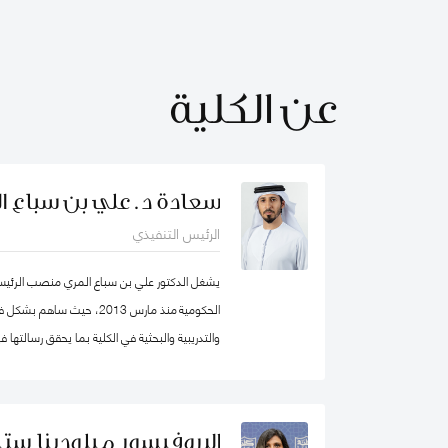
عن الكلية
سعادة د. علي بن سباع ا
الرئيس التنفيذي
يشغل الدكتور علي بن سباع المري منصب الرئيس ا
الحكومية منذ مارس 2013، حيث 
والتدريبية والبحثية في الكلية بما يحقق رسالتها
المؤسسات الحكومية في الدولة والوطن العربي ع
البروفيسور ميلودينا ستي