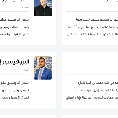
الأعمال، وعميدًا لجامعة
أستاذ
ا البروفيسور ستيفنز الاستراتيجية،
يشغل البروفيسور مارك
والحكومة الرشيقة، وإدارة الأزمات وريادة الأعمال والعلامات التجارية. لديها ما يقارب 30 عامًا
راشد للإدارة الحكومية،
اعة والحكومة والأوساط الأكاديمية. وقبل
كلاين للإنترنت والمجتمع
ة ترأست برنامج الماجستير في إدارة
هارفارد للعلوم الاجتماع
يد جامعة في ألمانيا. أمضت قبل ذلك أكثر
حوكمة التكنولوجيا حول
ربية المتحدة) ، وهي واحدة من أوائل
البروفيسور إ
، حيث تولت منصب نائب العميد ومدير
أستاذ
ط في لجان الاعتماد ولجان الاعتماد في كل
الاصطناعي micro1 في وادي السيليكون.
ة إلى مهامها في التواصل مع المؤسسات.
مة في كلية محمد بن راشد للإدارة
يشغل البروفيسور إمانو
وان وألمانيا. البروفيسور ستيفنز عضو في
إدارة العامة، وزميل بمركز دراسات
الصحية بكلية محمد بن راش
جموعتي عمل حول أخلاقيات الذكاء
ي مجالات التدريس المرتبطة بإدارة القطاع
الشرق الأوسط وشمال إف
ارد البشرية، إدارة المشاريع الحكومية، السلوك
 والسياسات العامة. قبل التحاقه بكلية