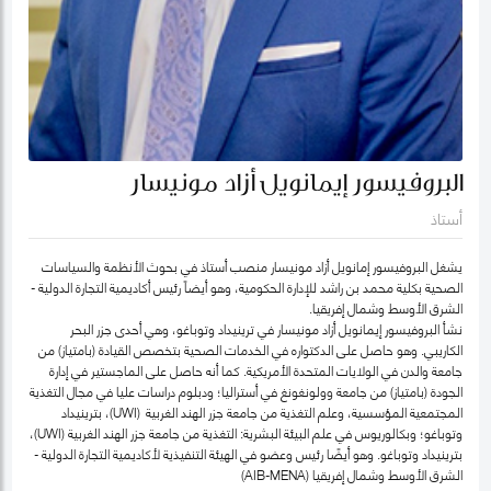
البروفيسور إيمانويل أزاد مونيسار
أستاذ
يشغل البروفيسور إمانويل أزاد مونيسار منصب أستاذ في بحوث الأنظمة والسياسات
الصحية بكلية محمد بن راشد للإدارة الحكومية، وهو أيضاً رئيس أكاديمية التجارة الدولية -
الشرق الأوسط وشمال إفريقيا.
نشأ البروفيسور إيمانويل أزاد مونيسار في ترينيداد وتوباغو، وهي أحدى جزر البحر
الكاريبي. وهو حاصل على الدكتواره في الخدمات الصحية بتخصص القيادة (بامتياز) من
جامعة والدن في الولايات المتحدة الأمريكية. كما أنه حاصل على الماجستير في إدارة
الجودة (بامتياز) من جامعة وولونغونغ في أستراليا؛ ودبلوم دراسات عليا في مجال التغذية
المجتمعية المؤسسية، وعلم التغذية من جامعة جزر الهند الغربية (UWI)، بترينيداد
وتوباغو؛ وبكالوريوس في علم البيئة البشرية: التغذية من جامعة جزر الهند الغربية (UWI)،
بترينيداد وتوباغو. وهو أيضًا رئيس وعضو في الهيئة التنفيذية لأكاديمية التجارة الدولية -
الشرق الأوسط وشمال إفريقيا (AIB-MENA)