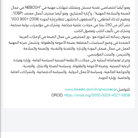
وهو أيضًا اختصاصي تغذية مسجل ويمتلك شهادات مهنية في "NEBOSH في مجال
الصحة والسلامة المهنية"، و"إدارة المشاريع، وهو أيضا محترف أعمال معتمد (CBP)"،
ومقيم للذكاء العاطفي، و"المدققون الداخليون لنظام إدارة الجودة (ISO 9001:2008)".
نشر أكثر من 250 بحثا في مجلات علمية محكمة، وشارك في مؤتمرات دولية محكمة،
وشارك في تأليف الكتب وفصول الكتب.
وعنوان رسالته للدكتوراه هو: دور المحترفين في مجال الصحة في الإمارات العربية
المتحدة في وضع السياسات المتعلقة بصحة الأمومة والطفولة. وتشمل خبرته المهنية
العمل في مجال ضمان الجودة والإدارة، والتغذية والتغذية، والصحة والسلامة،
والتدريس، والبحث المؤسسي.
وتتركز اهتماماته البحثية على مجالات الأنظمة الصحية السياسة العامة، وإدارة وقيادة
الرعاية الصحية، وصحة الأمومة والطفولة، وسياسة الصحة والابتكار، والتغذية،
والحوكمة العالمية، وسياسة الأعمال الدولية، والسياسة الاجتماعية، والشراكات العامة
والخاصة، وإدارة الجودة.
للتواصل:
www.linkedin.com/in/iamoonesar
ORCID:
https://orcid.org/0000-0003-4027-3508