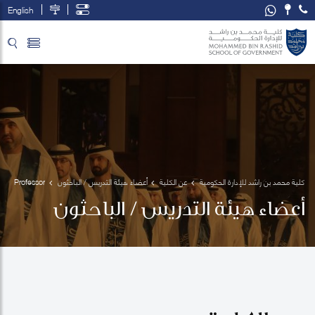
English
تخطي إلى المحتوى الرئيسي
فتح قائمة الوصول
كلية محمد بن راشد للإدارة الحكومية
عن الكلية
أعضاء هيئة التدريس / الباحثون
Professor 
Immanuel
أعضاء هيئة التدريس / الباحثون
 Azaad 
Moonesar
 R. D