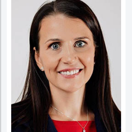
ورئيسا تنفيذيا لسرايا العقبة، وتعمير الاردنية القابضة ودارات الأردنية القابضة.