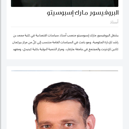
البروفيسور مارك إسبوسيتو
أستاذ
يشغل البروفيسور مارك إسبوسيتو منصب أستاذ سياسات اقتصادية في كلية محمد بن
راشد للإدارة الحكومية، وهو باحث في السياسات العامة منتسب إلى كلّ من مركز بيركمان
كلاين للإنترنت والمجتمع في جامعة هارفارد، ومركز التنمية الدولية بكلية كينيدي، ومعهد
هارفارد للعلوم الاجتماعية الكمية. ويقود عدداً من "العيادات السياسية" المتخصصة في
حوكمة التكنولوجيا حول العالم. كما شارك في تأسيس عدد من الشركات والمبادرات في
مجال الذكاء الاصطناعي، بما في ذلك Nexus FrontierTech، ومؤسسة AI Native ،
ومركز التفكير The Chart ThinkTank، ويشغل منصب كبير الاقتصاديين في مختبر الذكاء
الاصطناعي micro1 في وادي السيليكون.