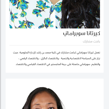
كيرتانا سوبراماني
باحث مشارك
تعمل كيرتانا سوبراماني كباحث مشارك في كلية محمد بن راشد للإدارة الحكومية، حيث
تركز على السياسة الاقتصادية والتنمية ، والاقتصاد الدائري ، والاقتصاد الرقمي ،
والتعليم. سوبراماني حاصلة على درجة الماجستير في الاقتصاد القياسي والاقتصاد
الرياضي من كلية لندن للاقتصاد ودرجة البكالوريوس في الهندسة الصناعية وهندسة
النظم مع تخصص ثانوي في الاقتصاد من معهد جورجيا للتكنولوجيا.