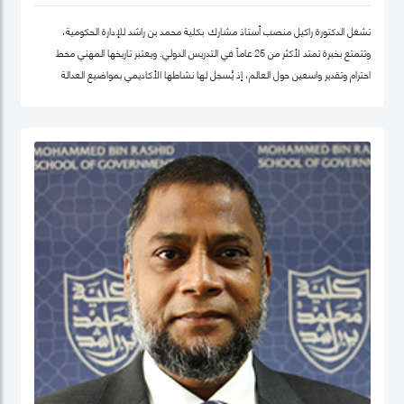
تشغل الدكتورة راكيل منصب أستاذ مشارك بكلية محمد بن راشد للإدارة الحكومية،
وتتمتع بخبرة تمتد لأكثر من 25 عاماً في التدريس الدولي. ويعتبر تاريخها المهني محط
احترام وتقدير واسعين حول العالم، إذ يُسجل لها نشاطها الأكاديمي بمواضيع العدالة
الاجتماعية والمساواة، حيث شرعت، في بلدها الأم جامايكا، بإنشاء مشاريع مشاركة
مجتمعية داخل المدينة إذ عملت على ربط أصحاب أعمال الخير مع العائلات التي تحتاج إلى
مساعدة تعليمية.