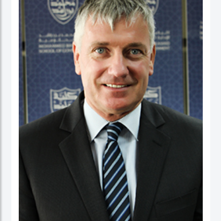
عمل في كلية الأعمال، والاقتصاد والدراسات السياسية ومعهد الدراسات السياسية كقائد
برنامج لدراسات الخريجين. ومنذ بداية مسيرته المهنية الأكاديمية، تميز الدكتور حبيب الرحمن
بنشاط كبير في إجراء البحوث حيث نشرت العديد من بحوثه في دوريات محكمة وله أيضاً
عدد من الكتب التي قام بتحريرها. كما قدم أوراقاً، وأدار جلسات حوارية في عدة مؤتمرات
وحلقات بحث دولية.