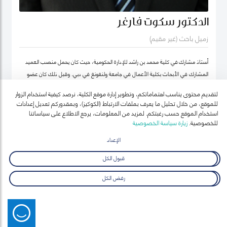
الدكتور سكوت فارغر
زميل باحث (غير مقيم)
أستاذ مشارك في كلية محمد بن راشد للإدارة الحكومية، حيث كان يحمل منصب العميد
المشارك في الأبحاث بكلية الأعمال في جامعة ولنغونغ في دبي. وقبل ذلك كان عضو
هيئة التدريس بجامعة أوكلاند للتكنولوجيا ومعهد السياسة العامة ونائب رئيس معهد
لتقديم محتوى يناسب اهتماماتكم، وتطوير إدارة موقع الكلية، نرصد كيفية استخدام الزوار
نيوزيلندا لدراسات سوق العمل (معهد أبحاث العمل في نيوزيلندا حالياً).
للموقع، من خلال تحليل ما يعرف بملفات الارتباط (الكوكيز)، وبمقدوركم تعديل إعدادات
استخدام الموقع حسب رغبتكم. لمزيد من المعلومات، يرجع الاطلاع على سياساتنا
للخصوصية.
زيارة سياسة الخصوصية
الإعداد
قبول الكل
رفض الكل