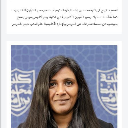
انضم د. كينج إلى كلية محمد بن راشد للإدارة الحكومية بمنصب مدير الشؤون الأكاديمية،
كما أنه أستاذ مشارك ومدير الشؤون الأكاديمية في الكلية. وهو أكاديمي مهني يتمتع
بخبرة تزيد عن خمسة عشر عامًا في التدريس والإدارة الأكاديمية. قام الدكتور كينج بالتدريس
في جامعات مختلفة في أوروبا وإفريقيا والشرق الأوسط في مرحلتيّ البكالوريوس ومرحلة
الدراسات العليا. قبل انضمامه إلى كلية محمد بن راشد للإدارة الحكومية، عمل الدكتور كينج
في مناصب إدارية مختلفة بما في ذلك رئيس إدارة، ورئيس لجنة الاعتماد، ورئيس مركز
ريادة الأعمال، وعميدًا لجامعة في الكويت مؤخرًا.