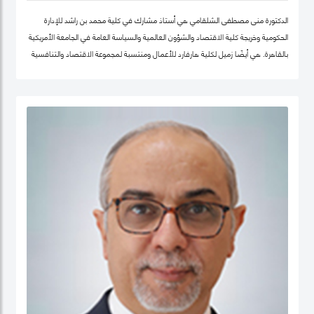
الدكتورة منى مصطفى الشلقامي هي أستاذ مشارك في كلية محمد بن راشد للإدارة
الحكومية وخريجة كلية الاقتصاد والشؤون العالمية والسياسة العامة في الجامعة الأمريكية
بالقاهرة. هي أيضًا زميل لكلية هارفارد للأعمال ومنتسبة لمجموعة الاقتصاد والتنافسية
في نفس الجامعة. تتركز اهتماماتها البحثية في مجالات سياسات الاقتصاد الكلي،
والتنمية المستدامة ، وسياسات التعليم ، والأمن الغذائي ، والسياسات الصحية ،
وصناديق الثروة السيادية. نشرت أعمالها البحثية في دوريات علمية دولية في مجال الإدارة
والعلوم التطبيقية، مجلة الأعمال والاقتصاد؛ وجامعة كامبريدج. الدكتورة منى حاليًا عضو
في شبكة الخبراء الإقليمية التابعة لمنظمة الأغذية والزراعة ورئيستها ايضا. حصلت على
درجة الدكتوراه. من كلية الاقتصاد والعلوم السياسية بجامعة القاهرة، وشهادتي الماجستير
والبكالوريوس في الاقتصاد من الجامعة الأمريكية بالقاهرة.