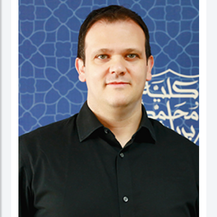
نائب العميد ومدير برنامج الماجستير في إدارة الأعمال. شاركت بنشاط في لجان الاعتماد
ولجان الاعتماد في كل من الإمارات العربية المتحدة وألمانيا، بالإضافة إلى مهامها في
التواصل مع المؤسسات. عاشت في الولايات المتحدة الأمريكية والهند وتايوان وألمانيا.
البروفيسور ستيفنز عضو في العديد من المجالس الاستشارية، وهي جزء من مجموعتي
عمل حول أخلاقيات الذكاء الاصطناعي في IEEE SA