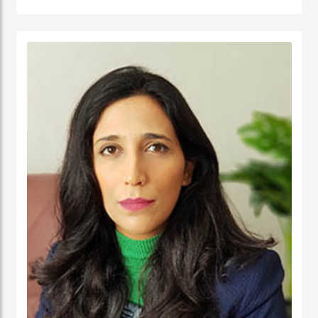
جامعة نيوكاسل في أستراليا.
الدكتور عبدالله، مستشار مالي لديه أكثر من 25 عامًا من الخبرة العملية في مجالات: المالية
والحسابات، الإدارة الإستراتيجية، وتطوير الأعمال، وذلك في كل من: القطاع الحكومي،
والقطاع شبه الحكومي، والقطاع الخاص. كما أ، الدكتور عبد الله مدقق حسابات معتمد،
ووكيل ضرائب، وخبير قضائي، ومحكم.