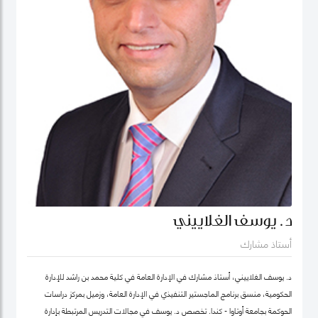
د. يوسف الغلاييني
أستاذ مشارك
د. يوسف الغلاييني، أستاذ مشارك في الإدارة العامة في كلية محمد بن راشد للإدارة
الحكومية، منسق برنامج الماجستير التنفيذي في الإدارة العامة، وزميل بمركز دراسات
الحوكمة بجامعة أوتاوا - كندا. تَخصص د. يوسف في مجالات التدريس المرتبطة بإدارة