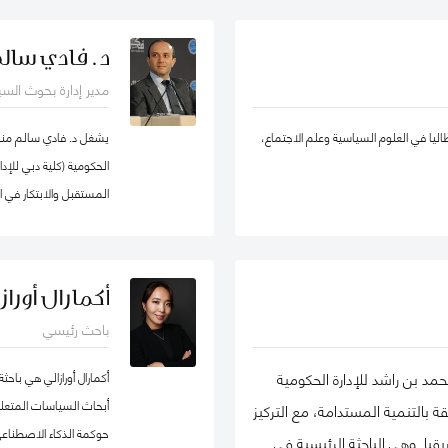
لإدارة الحكومية كزميل باحث غير مقيم في
يادة الأعمال الاجتماعية، والتنمية المستدامة،
د. فادي سال
في الشبكة الدولية للباحثين في ريادة
والحسابات، الإدارة الإس
مدير إدارة بحوث الس
ة EMES) وشبكة الأعمال في المجتمع، وأكاديمية الإدارة، وأكاديمية
والقطاع شبه الحكومي، و
اتها في تطوير ريادة الأعمال الاجتماعية
ووكيل ضرائب، وخبير ق
طاليا في العلوم السياسية وعلم الاجتماع،
يشغل د. فادي سالم منصب
في روسيا من المنظمات العامة والخاصة. ألّفت أكثر من 30 منشورًا في مجلات وطنية
الحكومية (كلية دبي للإ
مالها في مراجعة الأعمال الدولية،
المستقبل والابتكار في 
إدارة الأوروبية، وغيرها. كما أنها مراجع
كما أنّه شريك سابق في م
 سكولار
جامعة هارفرد، وزميل سا
كوان يو" للسياسة العام
أكمارال أورازا
السياسات العامة في تخ
باحث رئيسي
الماجيستير في إدارة أن
لشهادة البكالوريوس في 
مد بن راشد للإدارة الحكومية
أكمارال أورازالي هي با
المفكرين والمتخصصين ع
أبحاث السياسات المتعل
بالتنمية المستدامة، مع التركيز
وسياسات البيانات، حي
حوكمة الذكاء الاصطناعي
ا. وهي الباحثة الرئيسية في
التكنولوجية وإدارة منظو