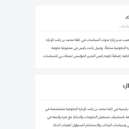
الدكتور عبدالله، مستشار مالي لديه أكثر من 25 عامًا من الخبرة العملية في مجالات: المالية
م
تراتيجية، وتطوير الأعمال، وذلك في كل من: القطاع الحكومي،
ياسات
القطاع الخاص. كما أ، الدكتور عبد الله مدقق حسابات معتمد،
ضائي، ومحكم.
 مدير إدارة بحوث السياسات في كليّة محمد بن راشد للإدارة
دارة الحكومية سابقاً)، وزميل باحث رئيس في مجموعة حكومة
الكلية، إضافةً لكونه رئيس التحرير المؤسس لمجلة دبي للسياسات.
ركز "بيلفر" للعلوم والشؤون الدولية في كلية هارفرد كينيدي،
بق في مركز الابتكار والمعلومات لأبحاث السياسات في كليّة "لي
ّة، جامعة سنغافورة الوطنية. حصل فادي على شهادة الدكتوراه في
لي
صص الحوكمة الرقمية من جامعة أكسفورد العريقة وشهادة
ظمة المعلومات من كلية لندن للعلوم الاقتصادية والسياسية، إضافة
هندسة الكمبيوتر من جامعة حلب. يعتبر د. فادي سالم أحد أهم
حثة رئيسية في كلية محمد بن راشد للإدارة الحكومية متتخصصة في
المياً في مجالات الحكومة الرقمية ومستقبل العمل الحكومي
قة باستشراف مستقبل الحكومات والابتكار مع خبرة واسعة في
ث تشمل مجالات تخصّصه الحوكمة الرقمية والسياسات
 وسياسات البيانات والاستخدام المسؤول لتقنيات الذكاء
مة البيانات الحكومية وحوكمة الذكاء الاصطناعي، حيث يعتبر على