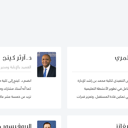
لمري
د. آرثر كينج
العميد بالإنابة ومدي
لتنفيذي لكلية محمد بن راشد للإدارة
انضم د. كينج إلى كلية 
ساهم بشكل فاعل في تطوير الأنشطة التعليمية
كما أنه أستاذ مشارك ومد
 في تمكين قادة المستقبل، وتعزيز قدرات
تزيد عن خمسة عشر عامًا 
لى اعتماد سياسات عامة فاعلة.
جامعات مختلفة في أوروب
الدراسات العليا. قبل ان
في مناصب إدارية مختلفة 
فانز
البروفيسور 