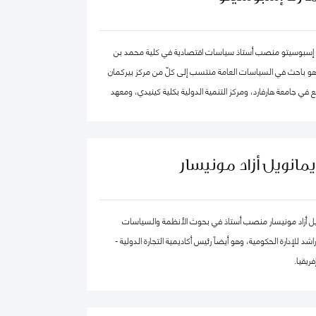
 في الكويت مؤخرًا.
 إسبوسيتو منصب أستاذ سياسات اقتصادية في كلية محمد بن
 وهو باحث في السياسات العامة منتسب إلى كلّ من مركز بيركمان
 في جامعة هارفارد، ومركز التنمية الدولية بكلية كينيدي، ومعهد
ية الكمية. ويقود عدداً من "العيادات السياسية" المتخصصة في
 العالم. كما شارك في تأسيس عدد من الشركات والمبادرات في
مجال الذكاء الاصطناعي، بما في ذلك Nexus FrontierTech، ومؤسسة AI Native ، ومركز
يمانويل أزاد مونيسار
التفكير The Chart ThinkTank، ويشغل منصب كبير الاقتصاديين في مختبر الذكاء
يل أزاد مونيسار منصب أستاذ في بحوث الأنظمة والسياسات
د للإدارة الحكومية، وهو أيضاً رئيس أكاديمية التجارة الدولية -
ريقيا.