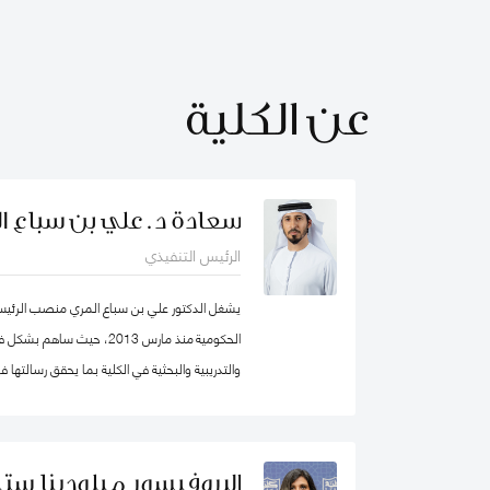
عن الكلية
سعادة د. علي بن سباع ا
الرئيس التنفيذي
يشغل الدكتور علي بن سباع المري منصب الرئيس ا
الحكومية منذ مارس 2013، حيث 
والتدريبية والبحثية في الكلية بما يحقق رسالتها
المؤسسات الحكومية في الدولة والوطن العربي ع
البروفيسور ميلودينا ستي