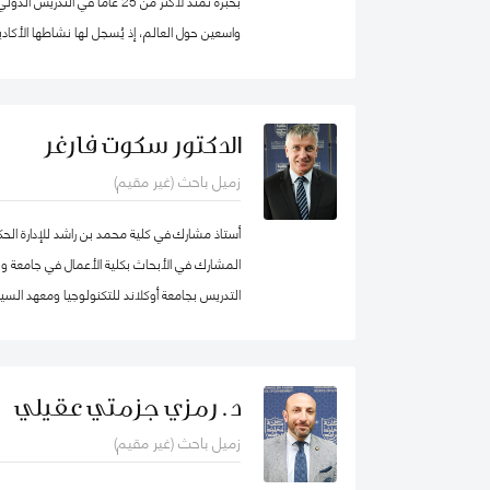
بخبرة تمتد لأكثر من 25 عاماً في 
واسعين حول العالم، إذ يُسجل لها نشاطها الأكادي
والمساواة، حيث شرعت، في بلدها الأم جامايكا،
المدينة إذ عملت على ربط أصحاب أعمال الخير مع 
تعليمية.
الدكتور سكوت فارغر
زميل باحث (غير مقيم)
أستاذ مشارك في كلية محمد بن راشد للإدارة ال
المشارك في الأبحاث بكلية الأعمال في جامعة و
التدريس بجامعة أوكلاند للتكنولوجيا ومعهد السيا
لدراسات سوق العمل (معهد أبحاث العمل في نيوزيل
د. رمزي جزمتي عقيلي
زميل باحث (غير مقيم)