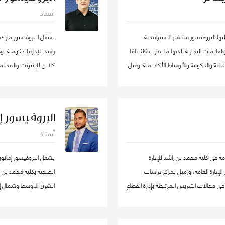
الأعمال، وعميدًا لجامعة
أستاذ
ا البروفيسور ستيفنز الاستراتيجية،
يشغل البروفيسور مارك
والحكومة الرشيقة، وإدارة الأزمات وريادة الأعمال والعلامات التجارية. لديها ما يقارب 30 عامًا
راشد للإدارة الحكومية،
اعة والحكومة والأوساط الأكاديمية. وقبل
كلاين للإنترنت والمجتمع
ة ترأست برنامج الماجستير في إدارة
هارفارد للعلوم الاجتماع
يد جامعة في ألمانيا. أمضت قبل ذلك أكثر
حوكمة التكنولوجيا حول
ربية المتحدة) ، وهي واحدة من أوائل
البروفيسور إ
، حيث تولت منصب نائب العميد ومدير
أستاذ
ط في لجان الاعتماد ولجان الاعتماد في كل
الاصطناعي micro1 في وادي السيليكون.
ة إلى مهامها في التواصل مع المؤسسات.
مة في كلية محمد بن راشد للإدارة
يشغل البروفيسور إمانو
وان وألمانيا. البروفيسور ستيفنز عضو في
إدارة العامة، وزميل بمركز دراسات
الصحية بكلية محمد بن راش
جموعتي عمل حول أخلاقيات الذكاء
ي مجالات التدريس المرتبطة بإدارة القطاع
الشرق الأوسط وشمال إف
ارد البشرية، إدارة المشاريع الحكومية، السلوك
 والسياسات العامة. قبل التحاقه بكلية