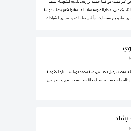
ي (غير مقيم) في كلية محمد بن راشد للإدارة الحكومية. بصفته
اتبًا، يركز على تقاطع الجيوسياسات العالمية والتكنولوجيا التحويلية.
يين، قاد رحيم استثمارات، وأطلق نقاشات، وجمع بين الشراكات
لقضايا العالمية الأكثر أهمية عبر أربع قارات، من التكنولوجيا
صادية إلى الجيوسياسات والصحة العالمية.
بالإضافة إلى عمله في تقديم الاستشارات الجيوسياسية، يعمل على بناء منصة "2040
وي
منصة عالمية تقوم على إيمان راسخ بقوة التكنولوجيا التحويلية اللامركزية.
)
كة ماكينزي وشركاه، ومؤسسة الآغا خان، والأمم المتحدة، وكان
مؤسسًا لشركة "Globesight". حصل على درجة الماجستير في السياسة العامة من كلية
اً منصب زميل باحث في كلية محمد بن راشد للإدارة الحكومية،
 بجامعة هارفارد، ودرجة البكالوريوس من جامعة برينستون، وهو من
كالة عالمية متخصصة تابعة للأمم المتحدة تُعنى بدعم وتعزيز
 رشاد
)