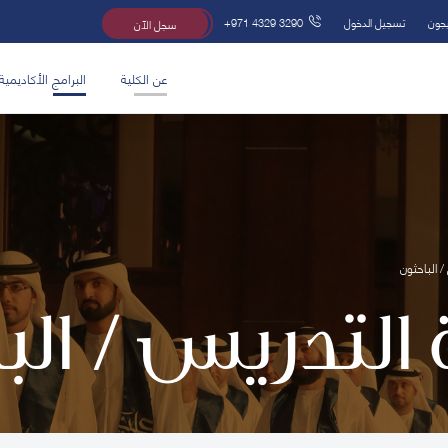
يجون
تسجيل الدخول
+971 4329 3290
سجل الآن
عن الكلية
البرامج الأكاديمية
/ الباحثون
 التدريس / ال