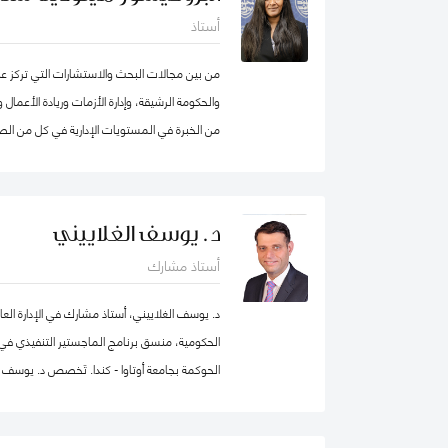
أستاذ
من بين مجالات البحث والاستشارات التي تركز عليه
من الخبرة في المستويات الإدارية في كل من الصن
انضمامها إلى كلية محمد بن راشد للإدارة الحكومي
الابتكار، وكانت أول امرأة هندية تشغل منصب عم
من عقد في جامعة ولونغونغ في دبي (الإمارات الع
د. يوسف الغلاييني
الجامعات الخاصة في الإمارات العربية المتحدة 
أستاذ مشارك
برنامج الماجستير في إدارة الأعمال. شاركت بنشا
من الإمارات العربية المتحدة وألمانيا، بالإضاف
د. يوسف الغلاييني، أستاذ مشارك في الإدارة العا
عاشت في الولايات المتحدة الأمريكية والهند وتاي
الحكومية، منسق برنامج الماجستير التنفيذي في ال
العديد من المجالس الاستشارية، وهي جزء من م
الحوكمة بجامعة أوتاوا - كندا. تَخصص د. يوسف ف
الاصطناعي في IEEE SA
العام (الإدارة الحكومية، الإدارة العامة، إدارة المو
التنظيمي والتنمية المؤسسية) إضافة إلى الحوكمة