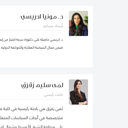
بطرسبرغ. انضمت يوليا إلى كلية محمد بن راشد ل
عام 2023. تركز مجالات بحثها الرئيسية على ر
د. مونيا ادريسي
والمسؤولية الاجتماعية للشركات. وهي عضو نشط 
أستاذ مساعد
الأعمال الاجتماعية (شبك
الأعمال الدولية. حصلت على شهادات تقدير لمساهم
د. ادريسي حاصلة على دكتوراه بدرجة امتياز من إي
ضمن مجال السياسة المقارنة والحوكمة الدولية.
ودولية، وكتب، ومجموعات دراسات حالة. نُشرت أع
حوكمة الشركات، مراجعة الأسواق الناشئة، مراجعة ال
للعديد من المجلات الوطنية والدولية.
ملف غوغل
لمى سليم زقزق
باحث رئيسي
لمى زقزق هي باحثة رئيسية في كلية مح
متخصصة في أبحاث السياسات المتعلقة 
على منطقة الشرق الأوسط وشمال إفريقي