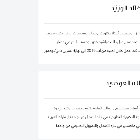
لد الوزني
الوزني منصب أستاذ دكتور في مجال السياسات العامة بكلية محمد
ية، وقد عمل قبل ذلك مباشرة كخبير ومستشار حر في قضايا
الاقتصاد والاستراتيجيات، كما عمل خلال الفترة من آب 2019 الى نهاية تشرين ثاني/نوفمبر
2020 كرئيس لهيئة الاستثمار في الأردن، وكان قبلها من 2015-2019 مستشار الاستراتيجية
 بن راشد آل مكتوم- دبي، وقد كان سابقا كبير الاقتصاديين/
صادي واستراتيجيات- وشريك مؤسس في شركة إسناد للاستشارات،
الله العوضي
وعمل بين الفترة 2006-2011 في القطاع الخاص مديرا عاما ورئيسا تنفيذيا لسرايا العقبة،
دارات الأردنية القابضة.
، أستاذ مساعد في المالية العامة بكلية محمد بن راشد للإدارة
الدكتوراة التطبيقية في إدارة الأعمال من جامعة الإمارات العربية
ي ماجستير في إدارة الأعمال والتمويل التطبيقي من جامعة