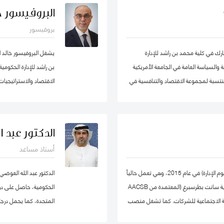
ر يوسف كأستاذ مساعد وشغل منصب مدير
البروفيسور خا
ل في الكلية الأسترالية في دولة الكويت. قبل
بروفيسور
ي عدد من المشاريع المرتبطة بالتطوير
ميم وتنفيذ العديد من برامج التدريب
 في كلية محمد بن راشد للإدارة
يشغل البروفيسور خالد 
ستراتيجي والإدارة القائمة على النتائج تحت
 والسياسة العامة في الجامعة الأمريكية
بن راشد للإدارة الحكوم
ومنتسبة لمجموعة الاقتصاد والتنافسية في
ات سياسات الاقتصاد الكلي، والتنمية
، والسياسات الصحية ، وصناديق الثروة
والمعرفة في مؤسسة محمد
دولية في مجال الإدارة والعلوم التطبيقية،
خبير ومحلل مالي واقت
الدكتور عبد 
ورة منى حاليًا عضو في شبكة الخبراء
أستاذ مساعد
تها ايضا. حصلت على درجة الدكتوراه. من
وتعمير الاردنية القابضة و
، وشهادتي الماجستير والبكالوريوس في
حصلت يوليا على درجة الدكتوراه في الاقتصاد (علوم الإدارة) في عام 2015، وهي تعمل حالياً
الدكتور عبد الله العوضي
كأستاذ مشارك في كلية إدارة الأعمال بجامعة ولاية سانت بطرسبرغ (المعتمدة من AACSB
الحكومية، حاصل على درجة 
 المسؤولية الاجتماعية للشركات. كما تشغل منصب
المتحدة، كما يحمل درجت
ي كلية إدارة الأعمال بجامعة سانت
نيوكاسل في أستراليا.