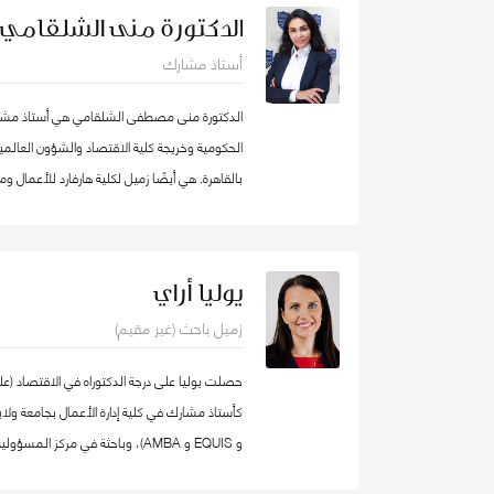
محمد بن راشد للإدارة الحكومية، عمل الدكتو
الدكتورة منى الشلقامي
برنامج إدارة الموارد البشرية في كلية إدارة الأعما
أستاذ مشارك
ذلك، عمل كمستشار للحكومة الاتحادية في كندا ف
المؤسسي و بناء القدرات التنظيمية حيث قام بتص
الدكتورة منى مصطفى الشلقامي هي أستاذ مشارك
للحكومة الاتحادية بما في ذلك مجالات التفكير الا
الحكومية وخريجة كلية الاقتصاد والشؤون العالمية
بند تنفيذ البرامج الحكومية والسياسات العامة.
بالقاهرة. هي أيضًا زميل لكلية هارفارد للأعمال 
نفس الجامعة. تتركز اهتماماتها البحثية في مجال
المستدامة ، وسياسات التعليم ، والأمن الغذائي 
السيادية. نشرت أعمالها البحثية في دوريات علمية 
يوليا أراي
مجلة الأعمال والاقتصاد؛ وجامعة كامبريدج. الدكت
زميل باحث (غير مقيم)
الإقليمية التابعة لمنظمة الأغذية والزراعة ورئيس
كلية الاقتصاد والعلوم السياسية بجامعة القاهرة
الاقتصاد من الجامعة الأمريكية بالقاهرة.
و EQUIS و AMBA)، وباحثة في مركز
المدير الأكاديمي لبرنامج الماجستير في الإدارة ف