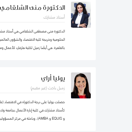
محمد بن راشد للإدارة الحكومية، عمل الدكتو
الدكتورة منى الشلقامي
برنامج إدارة الموارد البشرية في كلية إدارة الأعما
أستاذ مشارك
ذلك، عمل كمستشار للحكومة الاتحادية في كندا ف
المؤسسي و بناء القدرات التنظيمية حيث قام بتص
الدكتورة منى مصطفى الشلقامي هي أستاذ مشارك
للحكومة الاتحادية بما في ذلك مجالات التفكير الا
الحكومية وخريجة كلية الاقتصاد والشؤون العالمية
بند تنفيذ البرامج الحكومية والسياسات العامة.
بالقاهرة. هي أيضًا زميل لكلية هارفارد للأعمال 
نفس الجامعة. تتركز اهتماماتها البحثية في مجال
المستدامة ، وسياسات التعليم ، والأمن الغذائي 
السيادية. نشرت أعمالها البحثية في دوريات علمية 
يوليا أراي
مجلة الأعمال والاقتصاد؛ وجامعة كامبريدج. الدكت
زميل باحث (غير مقيم)
الإقليمية التابعة لمنظمة الأغذية والزراعة ورئيس
كلية الاقتصاد والعلوم السياسية بجامعة القاهرة
الاقتصاد من الجامعة الأمريكية بالقاهرة.
و EQUIS و AMBA)، وباحثة في مركز
المدير الأكاديمي لبرنامج الماجستير في الإدارة ف