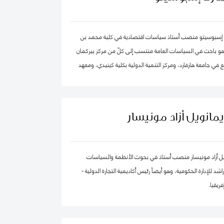
 في الكويت مؤخرًا.
 إسبوسيتو منصب أستاذ سياسات اقتصادية في كلية محمد بن
 وهو باحث في السياسات العامة منتسب إلى كلّ من مركز بيركمان
 في جامعة هارفارد، ومركز التنمية الدولية بكلية كينيدي، ومعهد
ية الكمية. ويقود عدداً من "العيادات السياسية" المتخصصة في
 العالم. كما شارك في تأسيس عدد من الشركات والمبادرات في
مجال الذكاء الاصطناعي، بما في ذلك Nexus FrontierTech، ومؤسسة AI Native ، ومركز
يمانويل أزاد مونيسار
التفكير The Chart ThinkTank، ويشغل منصب كبير الاقتصاديين في مختبر الذكاء
يل أزاد مونيسار منصب أستاذ في بحوث الأنظمة والسياسات
د للإدارة الحكومية، وهو أيضاً رئيس أكاديمية التجارة الدولية -
ريقيا.