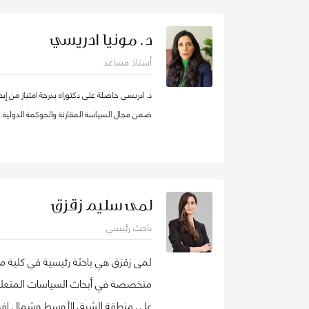
بطرسبرغ. انضمت يوليا إلى كلية محمد بن راشد ل
عام 2023. تركز مجالات بحثها الرئيسية على ر
د. مونيا ادريسي
والمسؤولية الاجتماعية للشركات. وهي عضو نشط 
أستاذ مساعد
الأعمال الاجتماعية (شبك
الأعمال الدولية. حصلت على شهادات تقدير لمساهم
د. ادريسي حاصلة على دكتوراه بدرجة امتياز من إي
ضمن مجال السياسة المقارنة والحوكمة الدولية.
ودولية، وكتب، ومجموعات دراسات حالة. نُشرت أع
حوكمة الشركات، مراجعة الأسواق الناشئة، مراجعة ال
للعديد من المجلات الوطنية والدولية.
ملف غوغل
لمى سليم زقزق
باحث رئيسي
لمى زقزق هي باحثة رئيسية في كلية مح
متخصصة في أبحاث السياسات المتعلقة 
على منطقة الشرق الأوسط وشمال إفريقي