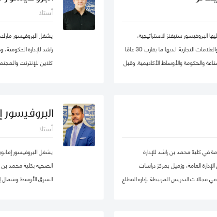
الأعمال، وعميدًا لجامعة
أستاذ
ا البروفيسور ستيفنز الاستراتيجية،
يشغل البروفيسور مارك
والحكومة الرشيقة، وإدارة الأزمات وريادة الأعمال والعلامات التجارية. لديها ما يقارب 30 عامًا
راشد للإدارة الحكومية،
اعة والحكومة والأوساط الأكاديمية. وقبل
كلاين للإنترنت والمجتمع
ة ترأست برنامج الماجستير في إدارة
هارفارد للعلوم الاجتماع
يد جامعة في ألمانيا. أمضت قبل ذلك أكثر
حوكمة التكنولوجيا حول
ربية المتحدة) ، وهي واحدة من أوائل
البروفيسور إ
، حيث تولت منصب نائب العميد ومدير
أستاذ
ط في لجان الاعتماد ولجان الاعتماد في كل
الاصطناعي micro1 في وادي السيليكون.
ة إلى مهامها في التواصل مع المؤسسات.
مة في كلية محمد بن راشد للإدارة
يشغل البروفيسور إمانو
وان وألمانيا. البروفيسور ستيفنز عضو في
إدارة العامة، وزميل بمركز دراسات
الصحية بكلية محمد بن راش
جموعتي عمل حول أخلاقيات الذكاء
ي مجالات التدريس المرتبطة بإدارة القطاع
الشرق الأوسط وشمال إف
ارد البشرية، إدارة المشاريع الحكومية، السلوك
 والسياسات العامة. قبل التحاقه بكلية