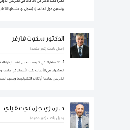
بخبرة تمتد لأكثر من 25 عاماً في 
واسعين حول العالم، إذ يُسجل لها نشاطها الأكادي
والمساواة، حيث شرعت، في بلدها الأم جامايكا،
المدينة إذ عملت على ربط أصحاب أعمال الخير مع 
تعليمية.
الدكتور سكوت فارغر
زميل باحث (غير مقيم)
أستاذ مشارك في كلية محمد بن راشد للإدارة ال
المشارك في الأبحاث بكلية الأعمال في جامعة و
التدريس بجامعة أوكلاند للتكنولوجيا ومعهد السيا
لدراسات سوق العمل (معهد أبحاث العمل في نيوزيل
د. رمزي جزمتي عقيلي
زميل باحث (غير مقيم)