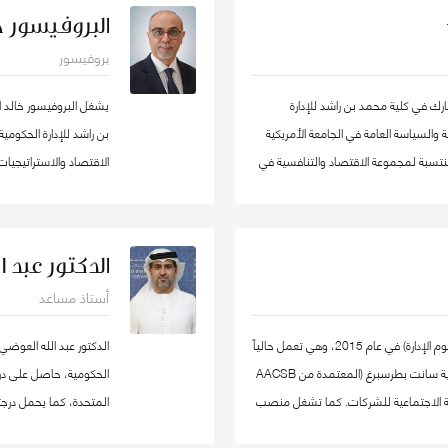
ر يوسف كأستاذ مساعد وشغل منصب مدير
البروفيسور خا
ل في الكلية الأسترالية في دولة الكويت. قبل
بروفيسور
ي عدد من المشاريع المرتبطة بالتطوير
ميم وتنفيذ العديد من برامج التدريب
 في كلية محمد بن راشد للإدارة
يشغل البروفيسور خالد 
ستراتيجي والإدارة القائمة على النتائج تحت
 والسياسة العامة في الجامعة الأمريكية
بن راشد للإدارة الحكوم
ومنتسبة لمجموعة الاقتصاد والتنافسية في
ات سياسات الاقتصاد الكلي، والتنمية
، والسياسات الصحية ، وصناديق الثروة
والمعرفة في مؤسسة محمد
دولية في مجال الإدارة والعلوم التطبيقية،
خبير ومحلل مالي واقت
الدكتور عبد 
ورة منى حاليًا عضو في شبكة الخبراء
أستاذ مساعد
تها ايضا. حصلت على درجة الدكتوراه. من
وتعمير الاردنية القابضة و
، وشهادتي الماجستير والبكالوريوس في
حصلت يوليا على درجة الدكتوراه في الاقتصاد (علوم الإدارة) في عام 2015، وهي تعمل حالياً
الدكتور عبد الله العوضي
كأستاذ مشارك في كلية إدارة الأعمال بجامعة ولاية سانت بطرسبرغ (المعتمدة من AACSB
الحكومية، حاصل على درجة 
 المسؤولية الاجتماعية للشركات. كما تشغل منصب
المتحدة، كما يحمل درجت
ي كلية إدارة الأعمال بجامعة سانت
نيوكاسل في أستراليا.