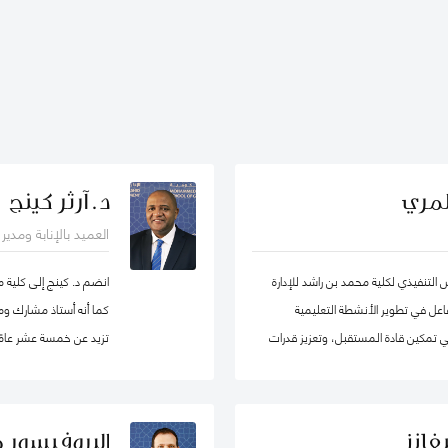
لمري
د. آرثر كينج
العميد بالإنابة ومدي
لتنفيذي لكلية محمد بن راشد للإدارة
انضم د. كينج إلى كلية 
ساهم بشكل فاعل في تطوير الأنشطة التعليمية
كما أنه أستاذ مشارك ومد
 في تمكين قادة المستقبل، وتعزيز قدرات
تزيد عن خمسة عشر عامًا 
لى اعتماد سياسات عامة فاعلة.
جامعات مختلفة في أوروب
الدراسات العليا. قبل ان
في مناصب إدارية مختلفة 
فانز
البروفيسور 