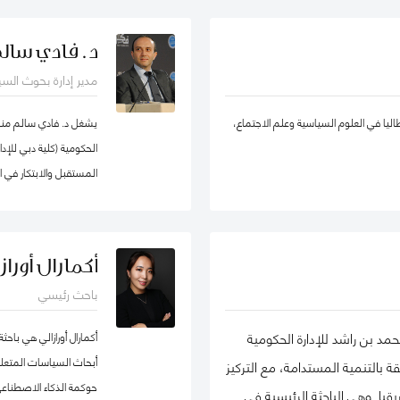
لإدارة الحكومية كزميل باحث غير مقيم في
يادة الأعمال الاجتماعية، والتنمية المستدامة،
د. فادي سال
في الشبكة الدولية للباحثين في ريادة
والحسابات، الإدارة الإس
مدير إدارة بحوث الس
ة EMES) وشبكة الأعمال في المجتمع، وأكاديمية الإدارة، وأكاديمية
والقطاع شبه الحكومي، و
اتها في تطوير ريادة الأعمال الاجتماعية
ووكيل ضرائب، وخبير ق
طاليا في العلوم السياسية وعلم الاجتماع،
يشغل د. فادي سالم منصب
في روسيا من المنظمات العامة والخاصة. ألّفت أكثر من 30 منشورًا في مجلات وطنية
الحكومية (كلية دبي للإ
مالها في مراجعة الأعمال الدولية،
المستقبل والابتكار في 
إدارة الأوروبية، وغيرها. كما أنها مراجع
كما أنّه شريك سابق في م
 سكولار
جامعة هارفرد، وزميل سا
كوان يو" للسياسة العام
أكمارال أورازا
السياسات العامة في تخ
باحث رئيسي
الماجيستير في إدارة أن
لشهادة البكالوريوس في 
مد بن راشد للإدارة الحكومية
أكمارال أورازالي هي با
المفكرين والمتخصصين ع
أبحاث السياسات المتعل
بالتنمية المستدامة، مع التركيز
وسياسات البيانات، حي
حوكمة الذكاء الاصطناعي
ا. وهي الباحثة الرئيسية في
التكنولوجية وإدارة منظو