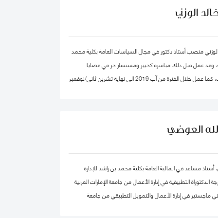
لد الوزني
الوزني منصب أستاذ دكتور في مجال السياسات العامة بكلية محمد
ية، وقد عمل قبل ذلك مباشرة كخبير ومستشار حر في قضايا
الاقتصاد والاستراتيجيات، كما عمل خلال الفترة من آب 2019 الى نهاية تشرين ثاني/نوفمبر
2020 كرئيس لهيئة الاستثمار في الأردن، وكان قبلها من 2015-2019 مستشار الاستراتيجية
 بن راشد آل مكتوم- دبي، وقد كان سابقا كبير الاقتصاديين/
صادي واستراتيجيات- وشريك مؤسس في شركة إسناد للاستشارات،
الله العوضي
وعمل بين الفترة 2006-2011 في القطاع الخاص مديرا عاما ورئيسا تنفيذيا لسرايا العقبة،
دارات الأردنية القابضة.
، أستاذ مساعد في المالية العامة بكلية محمد بن راشد للإدارة
الدكتوراة التطبيقية في إدارة الأعمال من جامعة الإمارات العربية
ي ماجستير في إدارة الأعمال والتمويل التطبيقي من جامعة