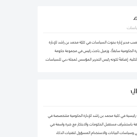
الدكتور عبدالله، مستشار مالي لديه أكثر من 25 عامًا من الخبرة العملية في مجالات: المالية
م
تراتيجية، وتطوير الأعمال، وذلك في كل من: القطاع الحكومي،
ياسات
القطاع الخاص. كما أ، الدكتور عبد الله مدقق حسابات معتمد،
ضائي، ومحكم.
 مدير إدارة بحوث السياسات في كليّة محمد بن راشد للإدارة
دارة الحكومية سابقاً)، وزميل باحث رئيس في مجموعة حكومة
الكلية، إضافةً لكونه رئيس التحرير المؤسس لمجلة دبي للسياسات.
ركز "بيلفر" للعلوم والشؤون الدولية في كلية هارفرد كينيدي،
بق في مركز الابتكار والمعلومات لأبحاث السياسات في كليّة "لي
ّة، جامعة سنغافورة الوطنية. حصل فادي على شهادة الدكتوراه في
لي
صص الحوكمة الرقمية من جامعة أكسفورد العريقة وشهادة
ظمة المعلومات من كلية لندن للعلوم الاقتصادية والسياسية، إضافة
هندسة الكمبيوتر من جامعة حلب. يعتبر د. فادي سالم أحد أهم
حثة رئيسية في كلية محمد بن راشد للإدارة الحكومية متتخصصة في
المياً في مجالات الحكومة الرقمية ومستقبل العمل الحكومي
قة باستشراف مستقبل الحكومات والابتكار مع خبرة واسعة في
ث تشمل مجالات تخصّصه الحوكمة الرقمية والسياسات
 وسياسات البيانات والاستخدام المسؤول لتقنيات الذكاء
مة البيانات الحكومية وحوكمة الذكاء الاصطناعي، حيث يعتبر على