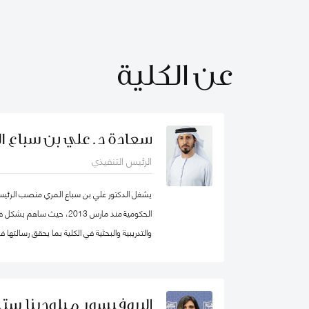
عن الكلية
سعادة د. علي بن سباع ا
الرئيس التنفيذي
يشغل الدكتور علي بن سباع المري منصب الرئيس ا
الحكومية منذ مارس 2013، حيث 
والتدريبية والبحثية في الكلية بما يحقق رسالتها
المؤسسات الحكومية في الدولة والوطن العربي ع
البروفيسور ميلودينا ستي