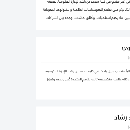
ي (غير مقيم) في كلية محمد بن راشد للإدارة الحكومية. بصفته
اتبًا، يركز على تقاطع الجيوسياسات العالمية والتكنولوجيا التحويلية.
يين، قاد رحيم استثمارات، وأطلق نقاشات، وجمع بين الشراكات
لقضايا العالمية الأكثر أهمية عبر أربع قارات، من التكنولوجيا
صادية إلى الجيوسياسات والصحة العالمية.
بالإضافة إلى عمله في تقديم الاستشارات الجيوسياسية، يعمل على بناء منصة "2040
وي
منصة عالمية تقوم على إيمان راسخ بقوة التكنولوجيا التحويلية اللامركزية.
)
كة ماكينزي وشركاه، ومؤسسة الآغا خان، والأمم المتحدة، وكان
مؤسسًا لشركة "Globesight". حصل على درجة الماجستير في السياسة العامة من كلية
اً منصب زميل باحث في كلية محمد بن راشد للإدارة الحكومية،
 بجامعة هارفارد، ودرجة البكالوريوس من جامعة برينستون، وهو من
كالة عالمية متخصصة تابعة للأمم المتحدة تُعنى بدعم وتعزيز
 رشاد
)