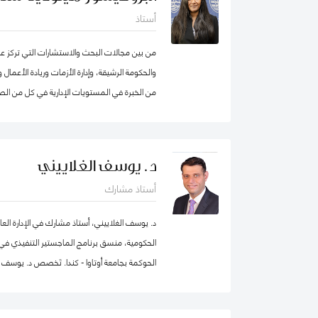
أستاذ
من بين مجالات البحث والاستشارات التي تركز عليه
من الخبرة في المستويات الإدارية في كل من الصن
انضمامها إلى كلية محمد بن راشد للإدارة الحكومي
الابتكار، وكانت أول امرأة هندية تشغل منصب عم
من عقد في جامعة ولونغونغ في دبي (الإمارات الع
د. يوسف الغلاييني
الجامعات الخاصة في الإمارات العربية المتحدة 
أستاذ مشارك
برنامج الماجستير في إدارة الأعمال. شاركت بنشا
من الإمارات العربية المتحدة وألمانيا، بالإضاف
د. يوسف الغلاييني، أستاذ مشارك في الإدارة العا
عاشت في الولايات المتحدة الأمريكية والهند وتاي
الحكومية، منسق برنامج الماجستير التنفيذي في ال
العديد من المجالس الاستشارية، وهي جزء من م
الحوكمة بجامعة أوتاوا - كندا. تَخصص د. يوسف ف
الاصطناعي في IEEE SA
العام (الإدارة الحكومية، الإدارة العامة، إدارة المو
التنظيمي والتنمية المؤسسية) إضافة إلى الحوكمة