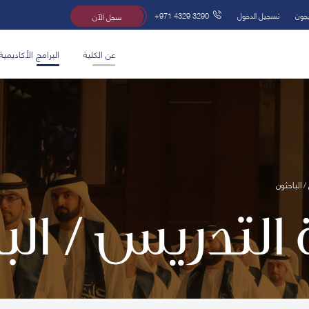
يجون
تسجيل الدخول
+971 4329 3290
سجل الآن
عن الكلية
البرامج الأكاديمية
/ الباحثون
 التدريس / ال