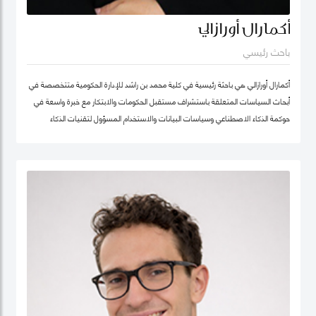
أكمارال أورازالي
باحث رئيسي
أكمارال أورازالي هي باحثة رئيسية في كلية محمد بن راشد للإدارة الحكومية متتخصصة في
أبحاث السياسات المتعلقة باستشراف مستقبل الحكومات والابتكار مع خبرة واسعة في
حوكمة الذكاء الاصطناعي وسياسات البيانات والاستخدام المسؤول لتقنيات الذكاء
الاصطناعي وتطبيقها في الخدمات العامة.
تركّز أعمالها البحثية على أخلاقيات الذكاء الاصطناعي وحوكمة الذكاء الاصطناعي المسؤول
وسياسات البيانات مع اهتمام خاص بتطوير أطر عملية تدعم الابتكار في القطاع العام
وتعزز تبنّي التقنيات الناشئة بصورة موثوقة ومستدامة. وتجمع بين العمق البحثي والخبرة
التطبيقية، مستندة إلى تجربة مهنية غنية في التحول الرقمي للقطاع الحكومي.