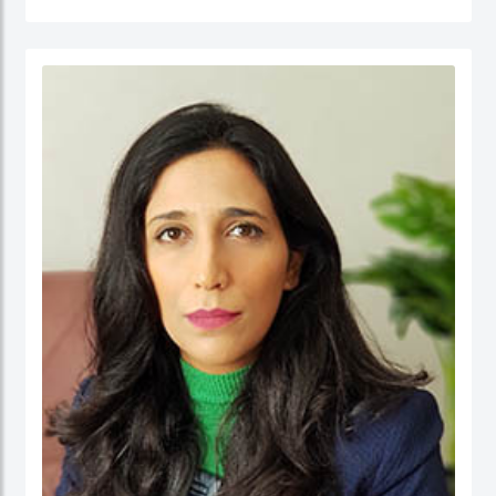
جامعة نيوكاسل في أستراليا.
الدكتور عبدالله، مستشار مالي لديه أكثر من 25 عامًا من الخبرة العملية في مجالات: المالية
والحسابات، الإدارة الإستراتيجية، وتطوير الأعمال، وذلك في كل من: القطاع الحكومي،
والقطاع شبه الحكومي، والقطاع الخاص. كما أ، الدكتور عبد الله مدقق حسابات معتمد،
ووكيل ضرائب، وخبير قضائي، ومحكم.