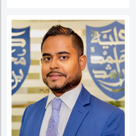
القطاع العام (الإدارة الحكومية، الإدارة العامة، إدارة الموارد البشرية، إدارة المشاريع
الحكومية، السلوك التنظيمي والتنمية المؤسسية) إضافة إلى الحوكمة والسياسات
العامة. قبل التحاقه بكلية محمد بن راشد للإدارة الحكومية، عمل الدكتور يوسف كأستاذ
مساعد وشغل منصب مدير برنامج إدارة الموارد البشرية في كلية إدارة الأعمال في الكلية
الأسترالية في دولة الكويت. قبل ذلك، عمل كمستشار للحكومة الاتحادية في كندا في عدد
من المشاريع المرتبطة بالتطوير المؤسسي و بناء القدرات التنظيمية حيث قام بتصميم
وتنفيذ العديد من برامج التدريب للحكومة الاتحادية بما في ذلك مجالات التفكير
الاستراتيجي والإدارة القائمة على النتائج تحت بند تنفيذ البرامج الحكومية والسياسات
العامة.