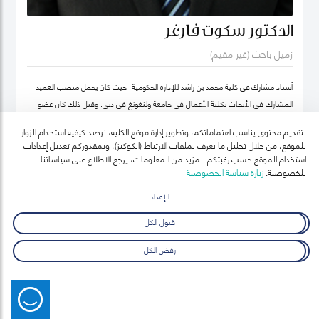
الدكتور سكوت فارغر
زميل باحث (غير مقيم)
أستاذ مشارك في كلية محمد بن راشد للإدارة الحكومية، حيث كان يحمل منصب العميد
المشارك في الأبحاث بكلية الأعمال في جامعة ولنغونغ في دبي. وقبل ذلك كان عضو
هيئة التدريس بجامعة أوكلاند للتكنولوجيا ومعهد السياسة العامة ونائب رئيس معهد
لتقديم محتوى يناسب اهتماماتكم، وتطوير إدارة موقع الكلية، نرصد كيفية استخدام الزوار
نيوزيلندا لدراسات سوق العمل (معهد أبحاث العمل في نيوزيلندا حالياً).
للموقع، من خلال تحليل ما يعرف بملفات الارتباط (الكوكيز)، وبمقدوركم تعديل إعدادات
استخدام الموقع حسب رغبتكم. لمزيد من المعلومات، يرجع الاطلاع على سياساتنا
للخصوصية.
زيارة سياسة الخصوصية
الإعداد
قبول الكل
رفض الكل