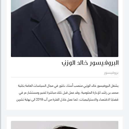
البروفيسور خالد الوزني
بروفيسور
يشغل البروفيسور خالد الوزني منصب أستاذ دكتور في مجال السياسات العامة بكلية
محمد بن راشد للإدارة الحكومية، وقد عمل قبل ذلك مباشرة كخبير ومستشار حر في
قضايا الاقتصاد والاستراتيجيات، كما عمل خلال الفترة من آب 2019 الى نهاية تشرين
ثاني/نوفمبر 2020 كرئيس لهيئة الاستثمار في الأردن، وكان قبلها من 2015-2019
مستشار الاستراتيجية والمعرفة في مؤسسة محمد بن راشد آل مكتوم- دبي، وقد كان
سابقا كبير الاقتصاديين/خبير ومحلل مالي واقتصادي واستراتيجيات- وشريك مؤسس في
شركة إسناد للاستشارات، وعمل بين الفترة 2006-2011 في القطاع الخاص مديرا عاما