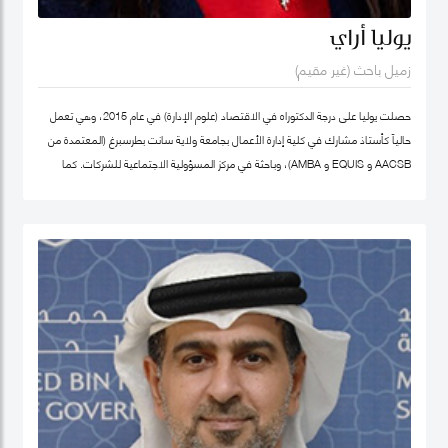
يوليا أراي
زميل باحث (غير مقيم)
حصلت يوليا على درجة الدكتوراه في الاقتصاد (علوم الإدارة) في عام 2015، وهي تعمل
حالياً كأستاذ مشارك في كلية إدارة الأعمال بجامعة ولاية سانت بطرسبرغ (المعتمدة من
AACSB و EQUIS و AMBA)، وباحثة في مركز المسؤولية الاجتماعية للشركات. كما
تشغل منصب المدير الأكاديمي لبرنامج الماجستير في الإدارة في كلية إدارة الأعمال
بجامعة سانت بطرسبرغ. انضمت يوليا إلى كلية محمد بن راشد للإدارة الحكومية كزميل
باحث غير مقيم في عام 2023. تركز مجالات بحثها الرئيسية على ريادة الأعمال الاجتماعية،
والتنمية المستدامة، والمسؤولية الاجتماعية للشركات. وهي عضو نشط في الشبكة
الدولية للباحثين في ريادة الأعمال الاجتماعية (شبكة EMES) وشبكة الأعمال في
المجتمع، وأكاديمية الإدارة، وأكاديمية الأعمال الدولية. حصلت على شهادات تقدير
لمساهماتها في تطوير ريادة الأعمال الاجتماعية في روسيا من المنظمات العامة
والخاصة. ألّفت أكثر من 30 منشورًا في مجلات وطنية ودولية، وكتب، ومجموعات دراسات
حالة. نُشرت أعمالها في مراجعة الأعمال الدولية، حوكمة الشركات، مراجعة الأسواق
الناشئة، مراجعة الإدارة الأوروبية، وغيرها. كما أنها مراجع للعديد من المجلات الوطنية
والدولية.
ملف غوغل سكولار