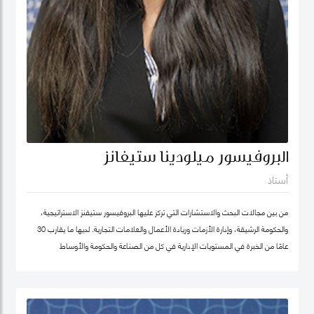
البروفيسور ميلودينا ستيفانز
أستاذ
من بين مجالات البحث والاستشارات التي تركز عليها البروفيسور ستيفنز الاستراتيجية،
والحكومة الرشيقة، وإدارة الأزمات وريادة الأعمال والعلامات التجارية. لديها ما يقارب 30
عامًا من الخبرة في المستويات الإدارية في كل من الصناعة والحكومة والأوساط
الأكاديمية. وقبل انضمامها إلى كلية محمد بن راشد للإدارة الحكومية ترأست برنامج
الماجستير في إدارة الابتكار، وكانت أول امرأة هندية تشغل منصب عميد جامعة في ألمانيا.
أمضت قبل ذلك أكثر من عقد في جامعة ولونغونغ في دبي (الإمارات العربية المتحدة) ،
وهي واحدة من أوائل الجامعات الخاصة في الإمارات العربية المتحدة ، حيث تولت منصب