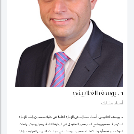
د. يوسف الغلاييني
أستاذ مشارك
د. يوسف الغلاييني، أستاذ مشارك في الإدارة العامة في كلية محمد بن راشد للإدارة
الحكومية، منسق برنامج الماجستير التنفيذي في الإدارة العامة، وزميل بمركز دراسات
الحوكمة بجامعة أوتاوا - كندا. تَخصص د. يوسف في مجالات التدريس المرتبطة بإدارة