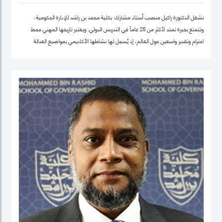
تشغل الدكتورة راكيل منصب أستاذ مشارك بكلية محمد بن راشد للإدارة الحكومية،
وتتمتع بخبرة تمتد لأكثر من 25 عاماً في التدريس الدولي. ويعتبر تاريخها المهني محط
احترام وتقدير واسعين حول العالم، إذ يُسجل لها نشاطها الأكاديمي بمواضيع العدالة
الاجتماعية والمساواة، حيث شرعت، في بلدها الأم جامايكا، بإنشاء مشاريع مشاركة
مجتمعية داخل المدينة إذ عملت على ربط أصحاب أعمال الخير مع العائلات التي تحتاج إلى
مساعدة تعليمية.