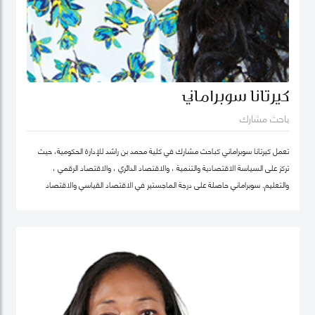
كيرتانا سوبراماني
باحث مشارك
تعمل كيرتانا سوبراماني كباحث مشارك في كلية محمد بن راشد للإدارة الحكومية، حيث
تركز على السياسة الاقتصادية والتنمية ، والاقتصاد الدائري ، والاقتصاد الرقمي ،
والتعليم. سوبراماني حاصلة على درجة الماجستير في الاقتصاد القياسي والاقتصاد
الرياضي من كلية لندن للاقتصاد ودرجة البكالوريوس في الهندسة الصناعية وهندسة
النظم مع تخصص ثانوي في الاقتصاد من معهد جورجيا للتكنولوجيا.