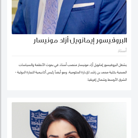
البروفيسور إيمانويل أزاد مونيسار
أستاذ
يشغل البروفيسور إمانويل أزاد مونيسار منصب أستاذ في بحوث الأنظمة والسياسات
الصحية بكلية محمد بن راشد للإدارة الحكومية، وهو أيضاً رئيس أكاديمية التجارة الدولية -
الشرق الأوسط وشمال إفريقيا.