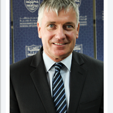
عمل في كلية الأعمال، والاقتصاد والدراسات السياسية ومعهد الدراسات السياسية كقائد
برنامج لدراسات الخريجين. ومنذ بداية مسيرته المهنية الأكاديمية، تميز الدكتور حبيب الرحمن
بنشاط كبير في إجراء البحوث حيث نشرت العديد من بحوثه في دوريات محكمة وله أيضاً
عدد من الكتب التي قام بتحريرها. كما قدم أوراقاً، وأدار جلسات حوارية في عدة مؤتمرات
وحلقات بحث دولية.