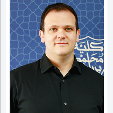
نائب العميد ومدير برنامج الماجستير في إدارة الأعمال. شاركت بنشاط في لجان الاعتماد
ولجان الاعتماد في كل من الإمارات العربية المتحدة وألمانيا، بالإضافة إلى مهامها في
التواصل مع المؤسسات. عاشت في الولايات المتحدة الأمريكية والهند وتايوان وألمانيا.
البروفيسور ستيفنز عضو في العديد من المجالس الاستشارية، وهي جزء من مجموعتي
عمل حول أخلاقيات الذكاء الاصطناعي في IEEE SA