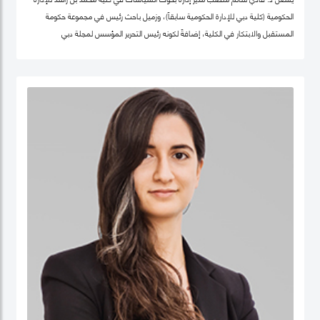
الحكومية (كلية دبي للإدارة الحكومية سابقاً)، وزميل باحث رئيس في مجموعة حكومة
المستقبل والابتكار في الكلية، إضافةً لكونه رئيس التحرير المؤسس لمجلة دبي
للسياسات. كما أنّه شريك سابق في مركز "بيلفر" للعلوم والشؤون الدولية في كلية هارفرد
كينيدي، جامعة هارفرد، وزميل سابق في مركز الابتكار والمعلومات لأبحاث السياسات في
كليّة "لي كوان يو" للسياسة العامّة، جامعة سنغافورة الوطنية. حصل فادي على شهادة
الدكتوراه في السياسات العامة في تخصص الحوكمة الرقمية من جامعة أكسفورد العريقة
وشهادة الماجيستير في إدارة أنظمة المعلومات من كلية لندن للعلوم الاقتصادية
والسياسية، إضافة لشهادة البكالوريوس في هندسة الكمبيوتر من جامعة حلب. يعتبر د.
فادي سالم أحد أهم المفكرين والمتخصصين عالمياً في مجالات الحكومة الرقمية
ومستقبل العمل الحكومي وسياسات البيانات، حيث تشمل مجالات تخصّصه الحوكمة
الرقمية والسياسات التكنولوجية وإدارة منظومة البيانات الحكومية وحوكمة الذكاء
الاصطناعي، حيث يعتبر على مدى العقدين السابقين أحد أهم الباحثين تأثيراً في هذه
المجالات عالمياً، وقد اختير كواحد من أهم 100 شخصية مؤثرة في مجال الحكومة الرقمية
عالمياً (Apolitical). وهو عضو في عديد من مجالس الإدارة والأمناء في هذه المجالات مثل
المجلس الاستشاري لأخلاقيات الذكاء الاصطناعي لـهيئة دبي الرقمية وعضو مجموعة
عمل خبراء حوكمة آثار الذكاء الاصطناعي التابع لمنظمة ISO، وعضو المجلس العالمي
لأهداف التنمية المستدامة التابع للقمة العالمية للحكومات، وعضو مجلس أمناء جمعية
الحكومة الرقمية، الجمعية الرائدة عالمياً في مجال البحث العلمي في مجالات الحوكمة