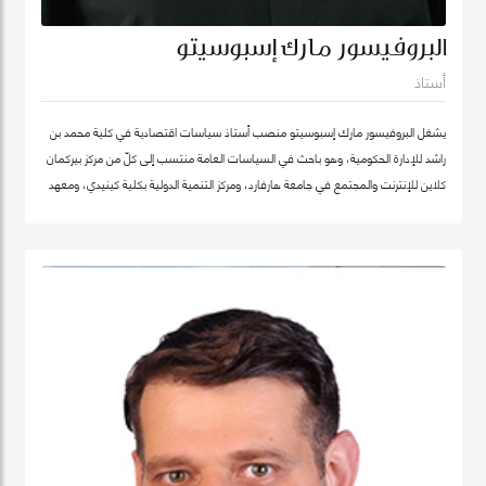
البروفيسور مارك إسبوسيتو
أستاذ
يشغل البروفيسور مارك إسبوسيتو منصب أستاذ سياسات اقتصادية في كلية محمد بن
راشد للإدارة الحكومية، وهو باحث في السياسات العامة منتسب إلى كلّ من مركز بيركمان
كلاين للإنترنت والمجتمع في جامعة هارفارد، ومركز التنمية الدولية بكلية كينيدي، ومعهد
هارفارد للعلوم الاجتماعية الكمية. ويقود عدداً من "العيادات السياسية" المتخصصة في
حوكمة التكنولوجيا حول العالم. كما شارك في تأسيس عدد من الشركات والمبادرات في
مجال الذكاء الاصطناعي، بما في ذلك Nexus FrontierTech، ومؤسسة AI Native ،
ومركز التفكير The Chart ThinkTank، ويشغل منصب كبير الاقتصاديين في مختبر الذكاء
الاصطناعي micro1 في وادي السيليكون.