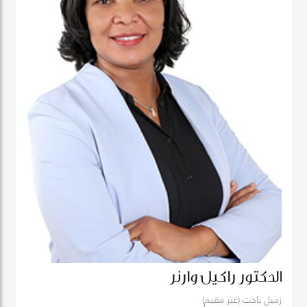
الدكتور راكيل وارنر
زميل باحث (غير مقيم)