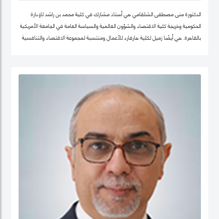
الدكتورة منى مصطفى الشلقامي هي أستاذ مشارك في كلية محمد بن راشد للإدارة
الحكومية وخريجة كلية الاقتصاد والشؤون العالمية والسياسة العامة في الجامعة الأمريكية
بالقاهرة. هي أيضًا زميل لكلية هارفارد للأعمال ومنتسبة لمجموعة الاقتصاد والتنافسية
في نفس الجامعة. تتركز اهتماماتها البحثية في مجالات سياسات الاقتصاد الكلي،
والتنمية المستدامة ، وسياسات التعليم ، والأمن الغذائي ، والسياسات الصحية ،
وصناديق الثروة السيادية. نشرت أعمالها البحثية في دوريات علمية دولية في مجال الإدارة
والعلوم التطبيقية، مجلة الأعمال والاقتصاد؛ وجامعة كامبريدج. الدكتورة منى حاليًا عضو
في شبكة الخبراء الإقليمية التابعة لمنظمة الأغذية والزراعة ورئيستها ايضا. حصلت على
درجة الدكتوراه. من كلية الاقتصاد والعلوم السياسية بجامعة القاهرة، وشهادتي الماجستير
والبكالوريوس في الاقتصاد من الجامعة الأمريكية بالقاهرة.