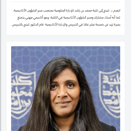
انضم د. كينج إلى كلية محمد بن راشد للإدارة الحكومية بمنصب مدير الشؤون الأكاديمية،
كما أنه أستاذ مشارك ومدير الشؤون الأكاديمية في الكلية. وهو أكاديمي مهني يتمتع
بخبرة تزيد عن خمسة عشر عامًا في التدريس والإدارة الأكاديمية. قام الدكتور كينج بالتدريس
في جامعات مختلفة في أوروبا وإفريقيا والشرق الأوسط في مرحلتيّ البكالوريوس ومرحلة
الدراسات العليا. قبل انضمامه إلى كلية محمد بن راشد للإدارة الحكومية، عمل الدكتور كينج
في مناصب إدارية مختلفة بما في ذلك رئيس إدارة، ورئيس لجنة الاعتماد، ورئيس مركز
ريادة الأعمال، وعميدًا لجامعة في الكويت مؤخرًا.