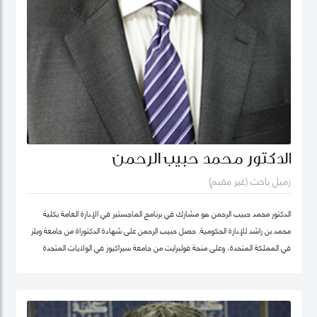
الدكتور محمد حبيب الرحمن
زميل باحث (غير مقيم)
الدكتور محمد حبيب الرحمن هو مشارك في برنامج الماجستير في الإدارة العامة بكلية
محمد بن راشد للإدارة الحكومية. حصل حبيب الرحمن على شهادة الدكتوراة من جامعة ويلز
في المملكة المتحدة، وعلى منحة فولبرايت من جامعة سيراكيوز في الولايات المتحدة
الأمريكية. كما كان أستاذاً زائراً في جامعة يورك في كندا. بدأ الدكتور حبيب بالتدريس منذ
1987 في مجالات الإدارة العامة والعلوم السياسية ودراسات التنمية في عدد من
الجامعات، ومنها جامعة دكا (بنغلاديش)، وجامعة ليكهيد (كندا)، وجامعة ساوث باسيفيك
(فيجي)، وجامعة بروناي دار السلام (بروناي). وخلال عمله في جامعة بروناي دار السلام،