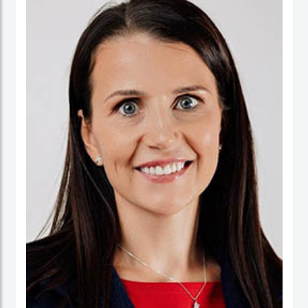
ورئيسا تنفيذيا لسرايا العقبة، وتعمير الاردنية القابضة ودارات الأردنية القابضة.