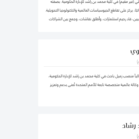
ي (غير مقيم) في كلية محمد بن راشد للإدارة الحكومية. بصفته
اتبًا، يركز على تقاطع الجيوسياسات العالمية والتكنولوجيا التحويلية.
يين، قاد رحيم استثمارات، وأطلق نقاشات، وجمع بين الشراكات
لقضايا العالمية الأكثر أهمية عبر أربع قارات، من التكنولوجيا
صادية إلى الجيوسياسات والصحة العالمية.
بالإضافة إلى عمله في تقديم الاستشارات الجيوسياسية، يعمل على بناء منصة "2040
وي
منصة عالمية تقوم على إيمان راسخ بقوة التكنولوجيا التحويلية اللامركزية.
)
كة ماكينزي وشركاه، ومؤسسة الآغا خان، والأمم المتحدة، وكان
مؤسسًا لشركة "Globesight". حصل على درجة الماجستير في السياسة العامة من كلية
اً منصب زميل باحث في كلية محمد بن راشد للإدارة الحكومية،
 بجامعة هارفارد، ودرجة البكالوريوس من جامعة برينستون، وهو من
كالة عالمية متخصصة تابعة للأمم المتحدة تُعنى بدعم وتعزيز
 رشاد
)