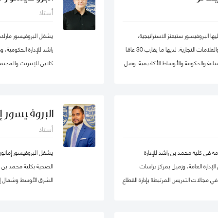
الأعمال، وعميدًا لجامعة
أستاذ
ا البروفيسور ستيفنز الاستراتيجية،
يشغل البروفيسور مارك
والحكومة الرشيقة، وإدارة الأزمات وريادة الأعمال والعلامات التجارية. لديها ما يقارب 30 عامًا
راشد للإدارة الحكومية،
اعة والحكومة والأوساط الأكاديمية. وقبل
كلاين للإنترنت والمجتمع
ة ترأست برنامج الماجستير في إدارة
هارفارد للعلوم الاجتماع
يد جامعة في ألمانيا. أمضت قبل ذلك أكثر
حوكمة التكنولوجيا حول
ربية المتحدة) ، وهي واحدة من أوائل
البروفيسور إ
، حيث تولت منصب نائب العميد ومدير
أستاذ
ط في لجان الاعتماد ولجان الاعتماد في كل
الاصطناعي micro1 في وادي السيليكون.
ة إلى مهامها في التواصل مع المؤسسات.
مة في كلية محمد بن راشد للإدارة
يشغل البروفيسور إمانو
وان وألمانيا. البروفيسور ستيفنز عضو في
إدارة العامة، وزميل بمركز دراسات
الصحية بكلية محمد بن راش
جموعتي عمل حول أخلاقيات الذكاء
ي مجالات التدريس المرتبطة بإدارة القطاع
الشرق الأوسط وشمال إف
ارد البشرية، إدارة المشاريع الحكومية، السلوك
 والسياسات العامة. قبل التحاقه بكلية