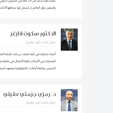
بخبرة تمتد لأكثر من 25 عاماً في 
واسعين حول العالم، إذ يُسجل لها نشاطها الأكادي
والمساواة، حيث شرعت، في بلدها الأم جامايكا،
المدينة إذ عملت على ربط أصحاب أعمال الخير مع 
تعليمية.
الدكتور سكوت فارغر
زميل باحث (غير مقيم)
أستاذ مشارك في كلية محمد بن راشد للإدارة ال
المشارك في الأبحاث بكلية الأعمال في جامعة و
التدريس بجامعة أوكلاند للتكنولوجيا ومعهد السيا
لدراسات سوق العمل (معهد أبحاث العمل في نيوزيل
د. رمزي جزمتي عقيلي
زميل باحث (غير مقيم)