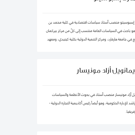
 في الكويت مؤخرًا.
 إسبوسيتو منصب أستاذ سياسات اقتصادية في كلية محمد بن
 وهو باحث في السياسات العامة منتسب إلى كلّ من مركز بيركمان
 في جامعة هارفارد، ومركز التنمية الدولية بكلية كينيدي، ومعهد
ية الكمية. ويقود عدداً من "العيادات السياسية" المتخصصة في
 العالم. كما شارك في تأسيس عدد من الشركات والمبادرات في
مجال الذكاء الاصطناعي، بما في ذلك Nexus FrontierTech، ومؤسسة AI Native ، ومركز
يمانويل أزاد مونيسار
التفكير The Chart ThinkTank، ويشغل منصب كبير الاقتصاديين في مختبر الذكاء
يل أزاد مونيسار منصب أستاذ في بحوث الأنظمة والسياسات
د للإدارة الحكومية، وهو أيضاً رئيس أكاديمية التجارة الدولية -
ريقيا.