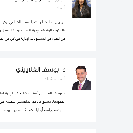
أستاذ
من بين مجالات البحث والاستشارات التي تركز عليه
من الخبرة في المستويات الإدارية في كل من الصن
انضمامها إلى كلية محمد بن راشد للإدارة الحكومي
الابتكار، وكانت أول امرأة هندية تشغل منصب عم
من عقد في جامعة ولونغونغ في دبي (الإمارات الع
د. يوسف الغلاييني
الجامعات الخاصة في الإمارات العربية المتحدة 
أستاذ مشارك
برنامج الماجستير في إدارة الأعمال. شاركت بنشا
من الإمارات العربية المتحدة وألمانيا، بالإضاف
د. يوسف الغلاييني، أستاذ مشارك في الإدارة العا
عاشت في الولايات المتحدة الأمريكية والهند وتاي
الحكومية، منسق برنامج الماجستير التنفيذي في ال
العديد من المجالس الاستشارية، وهي جزء من م
الحوكمة بجامعة أوتاوا - كندا. تَخصص د. يوسف ف
الاصطناعي في IEEE SA
العام (الإدارة الحكومية، الإدارة العامة، إدارة المو
التنظيمي والتنمية المؤسسية) إضافة إلى الحوكمة