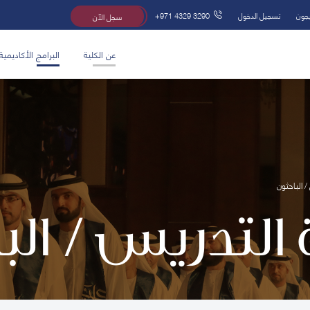
يجون
تسجيل الدخول
+971 4329 3290
سجل الآن
عن الكلية
البرامج الأكاديمية
/ الباحثون
 التدريس / ال