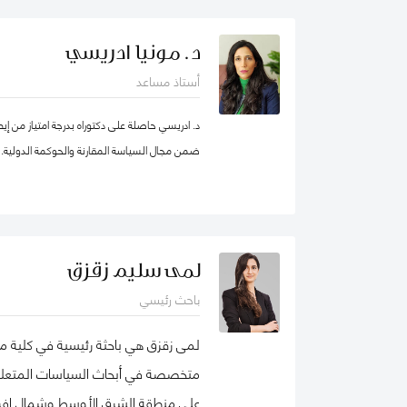
بطرسبرغ. انضمت يوليا إلى كلية محمد بن راشد ل
عام 2023. تركز مجالات بحثها الرئيسية على ر
د. مونيا ادريسي
والمسؤولية الاجتماعية للشركات. وهي عضو نشط 
أستاذ مساعد
الأعمال الاجتماعية (شبك
الأعمال الدولية. حصلت على شهادات تقدير لمساهم
د. ادريسي حاصلة على دكتوراه بدرجة امتياز من إي
ضمن مجال السياسة المقارنة والحوكمة الدولية.
ودولية، وكتب، ومجموعات دراسات حالة. نُشرت أع
حوكمة الشركات، مراجعة الأسواق الناشئة، مراجعة ال
للعديد من المجلات الوطنية والدولية.
ملف غوغل
لمى سليم زقزق
باحث رئيسي
لمى زقزق هي باحثة رئيسية في كلية مح
متخصصة في أبحاث السياسات المتعلقة 
على منطقة الشرق الأوسط وشمال إفريقي