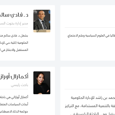
لإدارة الحكومية كزميل باحث غير مقيم في
يادة الأعمال الاجتماعية، والتنمية المستدامة،
د. فادي سال
في الشبكة الدولية للباحثين في ريادة
والحسابات، الإدارة الإس
مدير إدارة بحوث الس
ة EMES) وشبكة الأعمال في المجتمع، وأكاديمية الإدارة، وأكاديمية
والقطاع شبه الحكومي، و
اتها في تطوير ريادة الأعمال الاجتماعية
ووكيل ضرائب، وخبير ق
طاليا في العلوم السياسية وعلم الاجتماع،
يشغل د. فادي سالم منصب
في روسيا من المنظمات العامة والخاصة. ألّفت أكثر من 30 منشورًا في مجلات وطنية
الحكومية (كلية دبي للإ
مالها في مراجعة الأعمال الدولية،
المستقبل والابتكار في 
إدارة الأوروبية، وغيرها. كما أنها مراجع
كما أنّه شريك سابق في م
 سكولار
جامعة هارفرد، وزميل سا
كوان يو" للسياسة العام
أكمارال أورازا
السياسات العامة في تخ
باحث رئيسي
الماجيستير في إدارة أن
لشهادة البكالوريوس في 
مد بن راشد للإدارة الحكومية
أكمارال أورازالي هي با
المفكرين والمتخصصين ع
أبحاث السياسات المتعل
بالتنمية المستدامة، مع التركيز
وسياسات البيانات، حي
حوكمة الذكاء الاصطناعي
ا. وهي الباحثة الرئيسية في
التكنولوجية وإدارة منظو