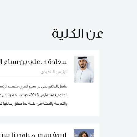
عن الكلية
سعادة د. علي بن سباع ا
الرئيس التنفيذي
يشغل الدكتور علي بن سباع المري منصب الرئيس ا
الحكومية منذ مارس 2013، حيث 
والتدريبية والبحثية في الكلية بما يحقق رسالتها
المؤسسات الحكومية في الدولة والوطن العربي ع
البروفيسور ميلودينا ستي