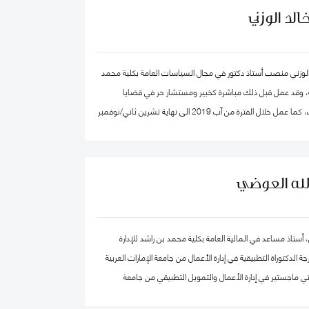
لد الوزني
الوزني منصب أستاذ دكتور في مجال السياسات العامة بكلية محمد
ية، وقد عمل قبل ذلك مباشرة كخبير ومستشار حر في قضايا
الاقتصاد والاستراتيجيات، كما عمل خلال الفترة من آب 2019 الى نهاية تشرين ثاني/نوفمبر
2020 كرئيس لهيئة الاستثمار في الأردن، وكان قبلها من 2015-2019 مستشار الاستراتيجية
 بن راشد آل مكتوم- دبي، وقد كان سابقا كبير الاقتصاديين/
صادي واستراتيجيات- وشريك مؤسس في شركة إسناد للاستشارات،
الله العوضي
وعمل بين الفترة 2006-2011 في القطاع الخاص مديرا عاما ورئيسا تنفيذيا لسرايا العقبة،
دارات الأردنية القابضة.
، أستاذ مساعد في المالية العامة بكلية محمد بن راشد للإدارة
الدكتوراة التطبيقية في إدارة الأعمال من جامعة الإمارات العربية
ي ماجستير في إدارة الأعمال والتمويل التطبيقي من جامعة