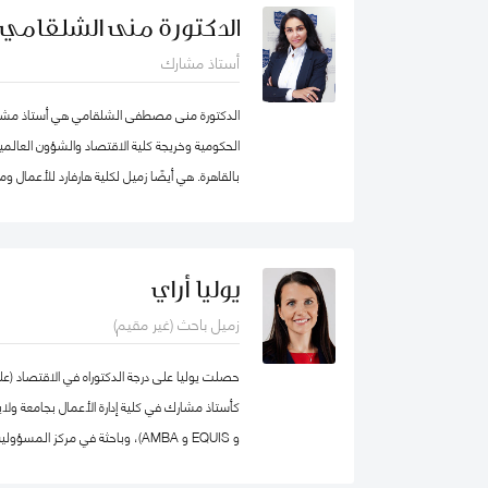
محمد بن راشد للإدارة الحكومية، عمل الدكتو
الدكتورة منى الشلقامي
برنامج إدارة الموارد البشرية في كلية إدارة الأعما
أستاذ مشارك
ذلك، عمل كمستشار للحكومة الاتحادية في كندا ف
المؤسسي و بناء القدرات التنظيمية حيث قام بتص
الدكتورة منى مصطفى الشلقامي هي أستاذ مشارك
للحكومة الاتحادية بما في ذلك مجالات التفكير الا
الحكومية وخريجة كلية الاقتصاد والشؤون العالمية
بند تنفيذ البرامج الحكومية والسياسات العامة.
بالقاهرة. هي أيضًا زميل لكلية هارفارد للأعمال 
نفس الجامعة. تتركز اهتماماتها البحثية في مجال
المستدامة ، وسياسات التعليم ، والأمن الغذائي 
السيادية. نشرت أعمالها البحثية في دوريات علمية 
يوليا أراي
مجلة الأعمال والاقتصاد؛ وجامعة كامبريدج. الدكت
زميل باحث (غير مقيم)
الإقليمية التابعة لمنظمة الأغذية والزراعة ورئيس
كلية الاقتصاد والعلوم السياسية بجامعة القاهرة
الاقتصاد من الجامعة الأمريكية بالقاهرة.
و EQUIS و AMBA)، وباحثة في مركز
المدير الأكاديمي لبرنامج الماجستير في الإدارة ف