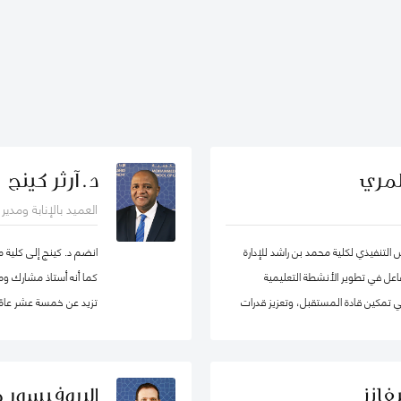
لمري
د. آرثر كينج
العميد بالإنابة ومدي
لتنفيذي لكلية محمد بن راشد للإدارة
انضم د. كينج إلى كلية 
ساهم بشكل فاعل في تطوير الأنشطة التعليمية
كما أنه أستاذ مشارك ومد
 في تمكين قادة المستقبل، وتعزيز قدرات
تزيد عن خمسة عشر عامًا 
لى اعتماد سياسات عامة فاعلة.
جامعات مختلفة في أوروب
الدراسات العليا. قبل ان
في مناصب إدارية مختلفة 
فانز
البروفيسور 