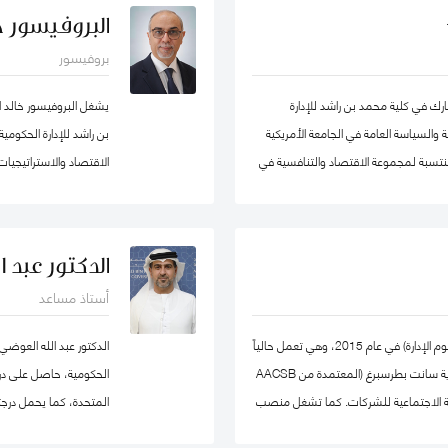
ر يوسف كأستاذ مساعد وشغل منصب مدير
البروفيسور خا
ل في الكلية الأسترالية في دولة الكويت. قبل
بروفيسور
ي عدد من المشاريع المرتبطة بالتطوير
ميم وتنفيذ العديد من برامج التدريب
 في كلية محمد بن راشد للإدارة
يشغل البروفيسور خالد 
ستراتيجي والإدارة القائمة على النتائج تحت
 والسياسة العامة في الجامعة الأمريكية
بن راشد للإدارة الحكوم
ومنتسبة لمجموعة الاقتصاد والتنافسية في
ات سياسات الاقتصاد الكلي، والتنمية
، والسياسات الصحية ، وصناديق الثروة
والمعرفة في مؤسسة محمد
دولية في مجال الإدارة والعلوم التطبيقية،
خبير ومحلل مالي واقت
الدكتور عبد 
ورة منى حاليًا عضو في شبكة الخبراء
أستاذ مساعد
تها ايضا. حصلت على درجة الدكتوراه. من
وتعمير الاردنية القابضة و
، وشهادتي الماجستير والبكالوريوس في
حصلت يوليا على درجة الدكتوراه في الاقتصاد (علوم الإدارة) في عام 2015، وهي تعمل حالياً
الدكتور عبد الله العوضي
كأستاذ مشارك في كلية إدارة الأعمال بجامعة ولاية سانت بطرسبرغ (المعتمدة من AACSB
الحكومية، حاصل على درجة 
 المسؤولية الاجتماعية للشركات. كما تشغل منصب
المتحدة، كما يحمل درجت
ي كلية إدارة الأعمال بجامعة سانت
نيوكاسل في أستراليا.