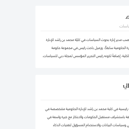
الدكتور عبدالله، مستشار مالي لديه أكثر من 25 عامًا من الخبرة العملية في مجالات: المالية
م
تراتيجية، وتطوير الأعمال، وذلك في كل من: القطاع الحكومي،
ياسات
القطاع الخاص. كما أ، الدكتور عبد الله مدقق حسابات معتمد،
ضائي، ومحكم.
 مدير إدارة بحوث السياسات في كليّة محمد بن راشد للإدارة
دارة الحكومية سابقاً)، وزميل باحث رئيس في مجموعة حكومة
الكلية، إضافةً لكونه رئيس التحرير المؤسس لمجلة دبي للسياسات.
ركز "بيلفر" للعلوم والشؤون الدولية في كلية هارفرد كينيدي،
بق في مركز الابتكار والمعلومات لأبحاث السياسات في كليّة "لي
ّة، جامعة سنغافورة الوطنية. حصل فادي على شهادة الدكتوراه في
لي
صص الحوكمة الرقمية من جامعة أكسفورد العريقة وشهادة
ظمة المعلومات من كلية لندن للعلوم الاقتصادية والسياسية، إضافة
هندسة الكمبيوتر من جامعة حلب. يعتبر د. فادي سالم أحد أهم
حثة رئيسية في كلية محمد بن راشد للإدارة الحكومية متتخصصة في
المياً في مجالات الحكومة الرقمية ومستقبل العمل الحكومي
قة باستشراف مستقبل الحكومات والابتكار مع خبرة واسعة في
ث تشمل مجالات تخصّصه الحوكمة الرقمية والسياسات
 وسياسات البيانات والاستخدام المسؤول لتقنيات الذكاء
مة البيانات الحكومية وحوكمة الذكاء الاصطناعي، حيث يعتبر على