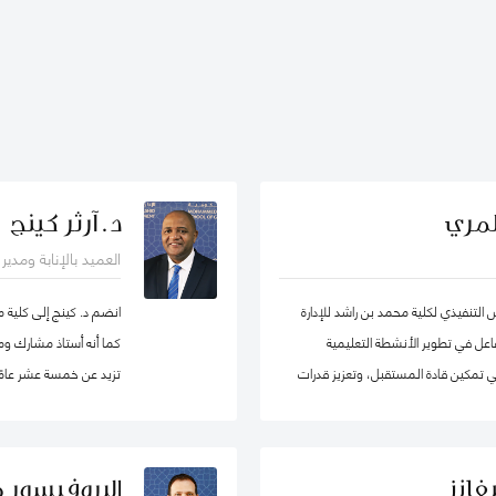
لمري
د. آرثر كينج
العميد بالإنابة ومدي
لتنفيذي لكلية محمد بن راشد للإدارة
انضم د. كينج إلى كلية 
ساهم بشكل فاعل في تطوير الأنشطة التعليمية
كما أنه أستاذ مشارك ومد
 في تمكين قادة المستقبل، وتعزيز قدرات
تزيد عن خمسة عشر عامًا 
لى اعتماد سياسات عامة فاعلة.
جامعات مختلفة في أوروب
الدراسات العليا. قبل ان
في مناصب إدارية مختلفة 
فانز
البروفيسور 