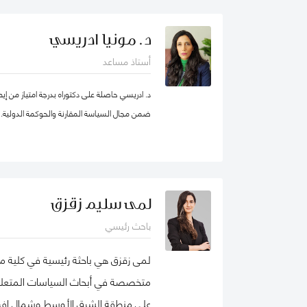
بطرسبرغ. انضمت يوليا إلى كلية محمد بن راشد ل
عام 2023. تركز مجالات بحثها الرئيسية على ر
د. مونيا ادريسي
والمسؤولية الاجتماعية للشركات. وهي عضو نشط 
أستاذ مساعد
الأعمال الاجتماعية (شبك
الأعمال الدولية. حصلت على شهادات تقدير لمساهم
د. ادريسي حاصلة على دكتوراه بدرجة امتياز من إي
ضمن مجال السياسة المقارنة والحوكمة الدولية.
ودولية، وكتب، ومجموعات دراسات حالة. نُشرت أع
حوكمة الشركات، مراجعة الأسواق الناشئة، مراجعة ال
للعديد من المجلات الوطنية والدولية.
ملف غوغل
لمى سليم زقزق
باحث رئيسي
لمى زقزق هي باحثة رئيسية في كلية مح
متخصصة في أبحاث السياسات المتعلقة 
على منطقة الشرق الأوسط وشمال إفريقي