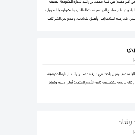
ي (غير مقيم) في كلية محمد بن راشد للإدارة الحكومية. بصفته
اتبًا، يركز على تقاطع الجيوسياسات العالمية والتكنولوجيا التحويلية.
يين، قاد رحيم استثمارات، وأطلق نقاشات، وجمع بين الشراكات
لقضايا العالمية الأكثر أهمية عبر أربع قارات، من التكنولوجيا
صادية إلى الجيوسياسات والصحة العالمية.
بالإضافة إلى عمله في تقديم الاستشارات الجيوسياسية، يعمل على بناء منصة "2040
وي
منصة عالمية تقوم على إيمان راسخ بقوة التكنولوجيا التحويلية اللامركزية.
)
كة ماكينزي وشركاه، ومؤسسة الآغا خان، والأمم المتحدة، وكان
مؤسسًا لشركة "Globesight". حصل على درجة الماجستير في السياسة العامة من كلية
اً منصب زميل باحث في كلية محمد بن راشد للإدارة الحكومية،
 بجامعة هارفارد، ودرجة البكالوريوس من جامعة برينستون، وهو من
كالة عالمية متخصصة تابعة للأمم المتحدة تُعنى بدعم وتعزيز
 رشاد
)