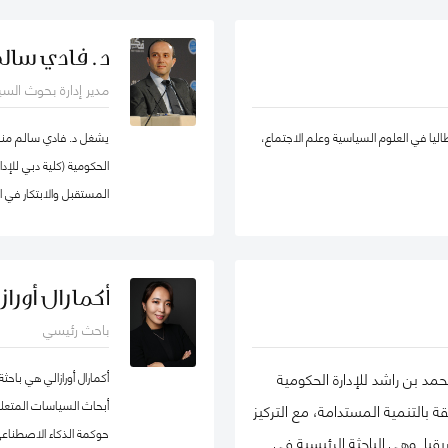
لإدارة الحكومية كزميل باحث غير مقيم في
يادة الأعمال الاجتماعية، والتنمية المستدامة،
د. فادي سال
في الشبكة الدولية للباحثين في ريادة
والحسابات، الإدارة الإس
مدير إدارة بحوث الس
ة EMES) وشبكة الأعمال في المجتمع، وأكاديمية الإدارة، وأكاديمية
والقطاع شبه الحكومي، و
اتها في تطوير ريادة الأعمال الاجتماعية
ووكيل ضرائب، وخبير ق
طاليا في العلوم السياسية وعلم الاجتماع،
يشغل د. فادي سالم منصب
في روسيا من المنظمات العامة والخاصة. ألّفت أكثر من 30 منشورًا في مجلات وطنية
الحكومية (كلية دبي للإ
مالها في مراجعة الأعمال الدولية،
المستقبل والابتكار في 
إدارة الأوروبية، وغيرها. كما أنها مراجع
كما أنّه شريك سابق في م
 سكولار
جامعة هارفرد، وزميل سا
كوان يو" للسياسة العام
أكمارال أورازا
السياسات العامة في تخ
باحث رئيسي
الماجيستير في إدارة أن
لشهادة البكالوريوس في 
مد بن راشد للإدارة الحكومية
أكمارال أورازالي هي با
المفكرين والمتخصصين ع
أبحاث السياسات المتعل
بالتنمية المستدامة، مع التركيز
وسياسات البيانات، حي
حوكمة الذكاء الاصطناعي
ا. وهي الباحثة الرئيسية في
التكنولوجية وإدارة منظو