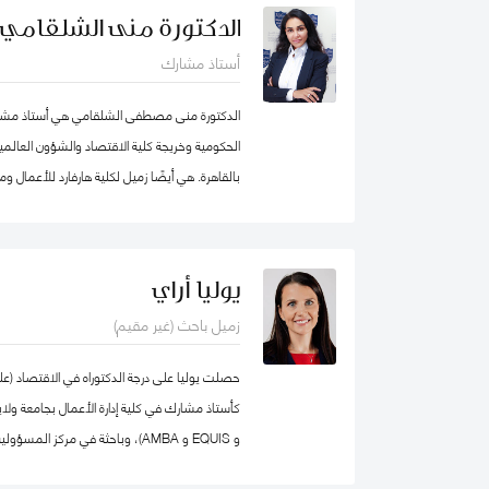
محمد بن راشد للإدارة الحكومية، عمل الدكتو
الدكتورة منى الشلقامي
برنامج إدارة الموارد البشرية في كلية إدارة الأعما
أستاذ مشارك
ذلك، عمل كمستشار للحكومة الاتحادية في كندا ف
المؤسسي و بناء القدرات التنظيمية حيث قام بتص
الدكتورة منى مصطفى الشلقامي هي أستاذ مشارك
للحكومة الاتحادية بما في ذلك مجالات التفكير الا
الحكومية وخريجة كلية الاقتصاد والشؤون العالمية
بند تنفيذ البرامج الحكومية والسياسات العامة.
بالقاهرة. هي أيضًا زميل لكلية هارفارد للأعمال 
نفس الجامعة. تتركز اهتماماتها البحثية في مجال
المستدامة ، وسياسات التعليم ، والأمن الغذائي 
السيادية. نشرت أعمالها البحثية في دوريات علمية 
يوليا أراي
مجلة الأعمال والاقتصاد؛ وجامعة كامبريدج. الدكت
زميل باحث (غير مقيم)
الإقليمية التابعة لمنظمة الأغذية والزراعة ورئيس
كلية الاقتصاد والعلوم السياسية بجامعة القاهرة
الاقتصاد من الجامعة الأمريكية بالقاهرة.
و EQUIS و AMBA)، وباحثة في مركز
المدير الأكاديمي لبرنامج الماجستير في الإدارة ف