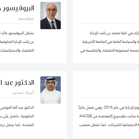
ر يوسف كأستاذ مساعد وشغل منصب مدير
البروفيسور خا
ل في الكلية الأسترالية في دولة الكويت. قبل
بروفيسور
ي عدد من المشاريع المرتبطة بالتطوير
ميم وتنفيذ العديد من برامج التدريب
 في كلية محمد بن راشد للإدارة
يشغل البروفيسور خالد 
ستراتيجي والإدارة القائمة على النتائج تحت
 والسياسة العامة في الجامعة الأمريكية
بن راشد للإدارة الحكوم
ومنتسبة لمجموعة الاقتصاد والتنافسية في
ات سياسات الاقتصاد الكلي، والتنمية
، والسياسات الصحية ، وصناديق الثروة
والمعرفة في مؤسسة محمد
دولية في مجال الإدارة والعلوم التطبيقية،
خبير ومحلل مالي واقت
الدكتور عبد 
ورة منى حاليًا عضو في شبكة الخبراء
أستاذ مساعد
تها ايضا. حصلت على درجة الدكتوراه. من
وتعمير الاردنية القابضة و
، وشهادتي الماجستير والبكالوريوس في
حصلت يوليا على درجة الدكتوراه في الاقتصاد (علوم الإدارة) في عام 2015، وهي تعمل حالياً
الدكتور عبد الله العوضي
كأستاذ مشارك في كلية إدارة الأعمال بجامعة ولاية سانت بطرسبرغ (المعتمدة من AACSB
الحكومية، حاصل على درجة 
 المسؤولية الاجتماعية للشركات. كما تشغل منصب
المتحدة، كما يحمل درجت
ي كلية إدارة الأعمال بجامعة سانت
نيوكاسل في أستراليا.