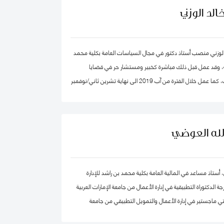
لد الوزني
الوزني منصب أستاذ دكتور في مجال السياسات العامة بكلية محمد
ية، وقد عمل قبل ذلك مباشرة كخبير ومستشار حر في قضايا
الاقتصاد والاستراتيجيات، كما عمل خلال الفترة من آب 2019 الى نهاية تشرين ثاني/نوفمبر
2020 كرئيس لهيئة الاستثمار في الأردن، وكان قبلها من 2015-2019 مستشار الاستراتيجية
 بن راشد آل مكتوم- دبي، وقد كان سابقا كبير الاقتصاديين/
صادي واستراتيجيات- وشريك مؤسس في شركة إسناد للاستشارات،
الله العوضي
وعمل بين الفترة 2006-2011 في القطاع الخاص مديرا عاما ورئيسا تنفيذيا لسرايا العقبة،
دارات الأردنية القابضة.
، أستاذ مساعد في المالية العامة بكلية محمد بن راشد للإدارة
الدكتوراة التطبيقية في إدارة الأعمال من جامعة الإمارات العربية
ي ماجستير في إدارة الأعمال والتمويل التطبيقي من جامعة