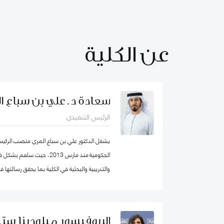
عن الكلية
سعادة د. علي بن سباع ا
الرئيس التنفيذي
يشغل الدكتور علي بن سباع المري منصب الرئيس ا
الحكومية منذ مارس 2013، حيث 
والتدريبية والبحثية في الكلية بما يحقق رسالتها
المؤسسات الحكومية في الدولة والوطن العربي ع
البروفيسور ميلودينا ستي