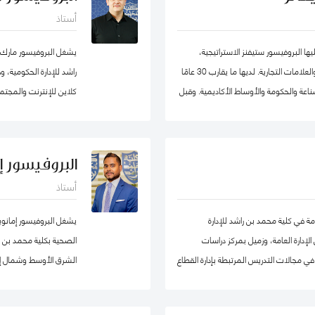
الأعمال، وعميدًا لجامعة
أستاذ
ا البروفيسور ستيفنز الاستراتيجية،
يشغل البروفيسور مارك
والحكومة الرشيقة، وإدارة الأزمات وريادة الأعمال والعلامات التجارية. لديها ما يقارب 30 عامًا
راشد للإدارة الحكومية،
اعة والحكومة والأوساط الأكاديمية. وقبل
كلاين للإنترنت والمجتمع
ة ترأست برنامج الماجستير في إدارة
هارفارد للعلوم الاجتماع
يد جامعة في ألمانيا. أمضت قبل ذلك أكثر
حوكمة التكنولوجيا حول
ربية المتحدة) ، وهي واحدة من أوائل
البروفيسور إ
، حيث تولت منصب نائب العميد ومدير
أستاذ
ط في لجان الاعتماد ولجان الاعتماد في كل
الاصطناعي micro1 في وادي السيليكون.
ة إلى مهامها في التواصل مع المؤسسات.
مة في كلية محمد بن راشد للإدارة
يشغل البروفيسور إمانو
وان وألمانيا. البروفيسور ستيفنز عضو في
إدارة العامة، وزميل بمركز دراسات
الصحية بكلية محمد بن راش
جموعتي عمل حول أخلاقيات الذكاء
ي مجالات التدريس المرتبطة بإدارة القطاع
الشرق الأوسط وشمال إف
ارد البشرية، إدارة المشاريع الحكومية، السلوك
 والسياسات العامة. قبل التحاقه بكلية