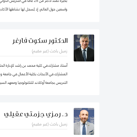
بخبرة تمتد لأكثر من 25 عاماً في 
واسعين حول العالم، إذ يُسجل لها نشاطها الأكادي
والمساواة، حيث شرعت، في بلدها الأم جامايكا،
المدينة إذ عملت على ربط أصحاب أعمال الخير مع 
تعليمية.
الدكتور سكوت فارغر
زميل باحث (غير مقيم)
أستاذ مشارك في كلية محمد بن راشد للإدارة ال
المشارك في الأبحاث بكلية الأعمال في جامعة و
التدريس بجامعة أوكلاند للتكنولوجيا ومعهد السيا
لدراسات سوق العمل (معهد أبحاث العمل في نيوزيل
د. رمزي جزمتي عقيلي
زميل باحث (غير مقيم)