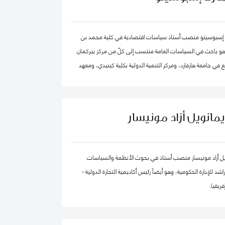
 في الكويت مؤخرًا.
 إسبوسيتو منصب أستاذ سياسات اقتصادية في كلية محمد بن
 وهو باحث في السياسات العامة منتسب إلى كلّ من مركز بيركمان
 في جامعة هارفارد، ومركز التنمية الدولية بكلية كينيدي، ومعهد
ية الكمية. ويقود عدداً من "العيادات السياسية" المتخصصة في
 العالم. كما شارك في تأسيس عدد من الشركات والمبادرات في
مجال الذكاء الاصطناعي، بما في ذلك Nexus FrontierTech، ومؤسسة AI Native ، ومركز
يمانويل أزاد مونيسار
التفكير The Chart ThinkTank، ويشغل منصب كبير الاقتصاديين في مختبر الذكاء
يل أزاد مونيسار منصب أستاذ في بحوث الأنظمة والسياسات
د للإدارة الحكومية، وهو أيضاً رئيس أكاديمية التجارة الدولية -
ريقيا.