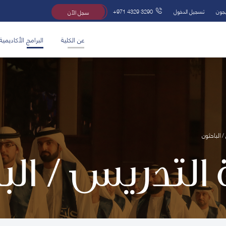
يجون
تسجيل الدخول
+971 4329 3290
سجل الآن
عن الكلية
البرامج الأكاديمية
/ الباحثون
 التدريس / ال