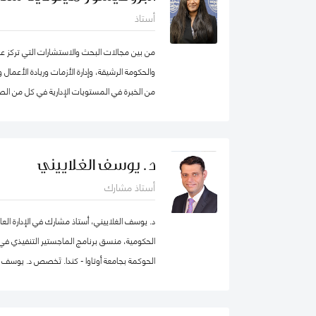
أستاذ
من بين مجالات البحث والاستشارات التي تركز عليه
من الخبرة في المستويات الإدارية في كل من الصن
انضمامها إلى كلية محمد بن راشد للإدارة الحكومي
الابتكار، وكانت أول امرأة هندية تشغل منصب عم
من عقد في جامعة ولونغونغ في دبي (الإمارات الع
د. يوسف الغلاييني
الجامعات الخاصة في الإمارات العربية المتحدة 
أستاذ مشارك
برنامج الماجستير في إدارة الأعمال. شاركت بنشا
من الإمارات العربية المتحدة وألمانيا، بالإضاف
د. يوسف الغلاييني، أستاذ مشارك في الإدارة العا
عاشت في الولايات المتحدة الأمريكية والهند وتاي
الحكومية، منسق برنامج الماجستير التنفيذي في ال
العديد من المجالس الاستشارية، وهي جزء من م
الحوكمة بجامعة أوتاوا - كندا. تَخصص د. يوسف ف
الاصطناعي في IEEE SA
العام (الإدارة الحكومية، الإدارة العامة، إدارة المو
التنظيمي والتنمية المؤسسية) إضافة إلى الحوكمة