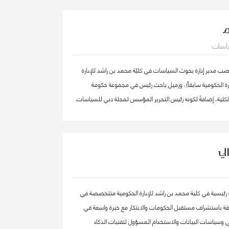
الدكتور عبدالله، مستشار مالي لديه أكثر من 25 عامًا من الخبرة العملية في مجالات: المالية
م
تراتيجية، وتطوير الأعمال، وذلك في كل من: القطاع الحكومي،
ياسات
القطاع الخاص. كما أ، الدكتور عبد الله مدقق حسابات معتمد،
ضائي، ومحكم.
 مدير إدارة بحوث السياسات في كليّة محمد بن راشد للإدارة
دارة الحكومية سابقاً)، وزميل باحث رئيس في مجموعة حكومة
الكلية، إضافةً لكونه رئيس التحرير المؤسس لمجلة دبي للسياسات.
ركز "بيلفر" للعلوم والشؤون الدولية في كلية هارفرد كينيدي،
بق في مركز الابتكار والمعلومات لأبحاث السياسات في كليّة "لي
ّة، جامعة سنغافورة الوطنية. حصل فادي على شهادة الدكتوراه في
لي
صص الحوكمة الرقمية من جامعة أكسفورد العريقة وشهادة
ظمة المعلومات من كلية لندن للعلوم الاقتصادية والسياسية، إضافة
هندسة الكمبيوتر من جامعة حلب. يعتبر د. فادي سالم أحد أهم
حثة رئيسية في كلية محمد بن راشد للإدارة الحكومية متتخصصة في
المياً في مجالات الحكومة الرقمية ومستقبل العمل الحكومي
قة باستشراف مستقبل الحكومات والابتكار مع خبرة واسعة في
ث تشمل مجالات تخصّصه الحوكمة الرقمية والسياسات
 وسياسات البيانات والاستخدام المسؤول لتقنيات الذكاء
مة البيانات الحكومية وحوكمة الذكاء الاصطناعي، حيث يعتبر على