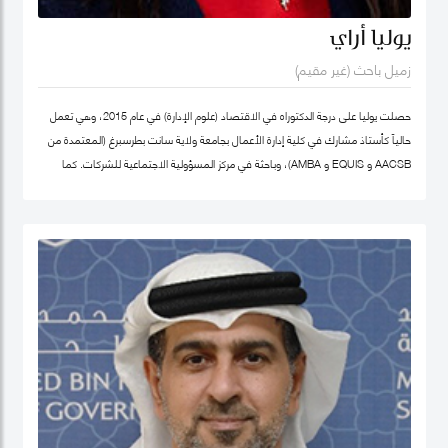
يوليا أراي
زميل باحث (غير مقيم)
حصلت يوليا على درجة الدكتوراه في الاقتصاد (علوم الإدارة) في عام 2015، وهي تعمل
حالياً كأستاذ مشارك في كلية إدارة الأعمال بجامعة ولاية سانت بطرسبرغ (المعتمدة من
AACSB و EQUIS و AMBA)، وباحثة في مركز المسؤولية الاجتماعية للشركات. كما
تشغل منصب المدير الأكاديمي لبرنامج الماجستير في الإدارة في كلية إدارة الأعمال
بجامعة سانت بطرسبرغ. انضمت يوليا إلى كلية محمد بن راشد للإدارة الحكومية كزميل
باحث غير مقيم في عام 2023. تركز مجالات بحثها الرئيسية على ريادة الأعمال الاجتماعية،
والتنمية المستدامة، والمسؤولية الاجتماعية للشركات. وهي عضو نشط في الشبكة
الدولية للباحثين في ريادة الأعمال الاجتماعية (شبكة EMES) وشبكة الأعمال في
المجتمع، وأكاديمية الإدارة، وأكاديمية الأعمال الدولية. حصلت على شهادات تقدير
لمساهماتها في تطوير ريادة الأعمال الاجتماعية في روسيا من المنظمات العامة
والخاصة. ألّفت أكثر من 30 منشورًا في مجلات وطنية ودولية، وكتب، ومجموعات دراسات
حالة. نُشرت أعمالها في مراجعة الأعمال الدولية، حوكمة الشركات، مراجعة الأسواق
الناشئة، مراجعة الإدارة الأوروبية، وغيرها. كما أنها مراجع للعديد من المجلات الوطنية
والدولية.
ملف غوغل سكولار