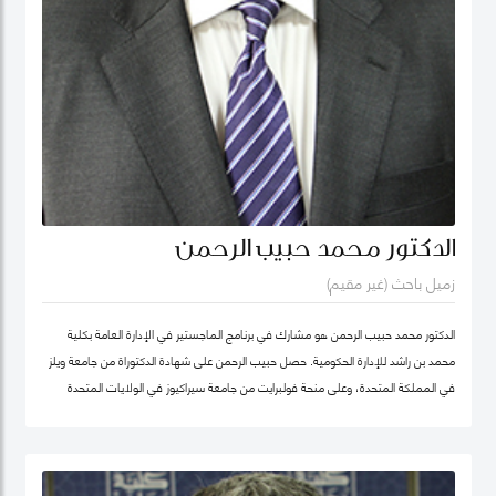
الدكتور محمد حبيب الرحمن
زميل باحث (غير مقيم)
الدكتور محمد حبيب الرحمن هو مشارك في برنامج الماجستير في الإدارة العامة بكلية
محمد بن راشد للإدارة الحكومية. حصل حبيب الرحمن على شهادة الدكتوراة من جامعة ويلز
في المملكة المتحدة، وعلى منحة فولبرايت من جامعة سيراكيوز في الولايات المتحدة
الأمريكية. كما كان أستاذاً زائراً في جامعة يورك في كندا. بدأ الدكتور حبيب بالتدريس منذ
1987 في مجالات الإدارة العامة والعلوم السياسية ودراسات التنمية في عدد من
الجامعات، ومنها جامعة دكا (بنغلاديش)، وجامعة ليكهيد (كندا)، وجامعة ساوث باسيفيك
(فيجي)، وجامعة بروناي دار السلام (بروناي). وخلال عمله في جامعة بروناي دار السلام،