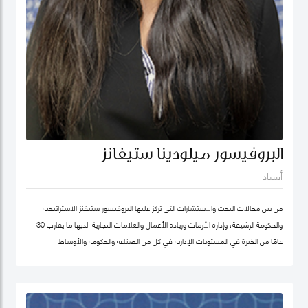
البروفيسور ميلودينا ستيفانز
أستاذ
من بين مجالات البحث والاستشارات التي تركز عليها البروفيسور ستيفنز الاستراتيجية،
والحكومة الرشيقة، وإدارة الأزمات وريادة الأعمال والعلامات التجارية. لديها ما يقارب 30
عامًا من الخبرة في المستويات الإدارية في كل من الصناعة والحكومة والأوساط
الأكاديمية. وقبل انضمامها إلى كلية محمد بن راشد للإدارة الحكومية ترأست برنامج
الماجستير في إدارة الابتكار، وكانت أول امرأة هندية تشغل منصب عميد جامعة في ألمانيا.
أمضت قبل ذلك أكثر من عقد في جامعة ولونغونغ في دبي (الإمارات العربية المتحدة) ،
وهي واحدة من أوائل الجامعات الخاصة في الإمارات العربية المتحدة ، حيث تولت منصب