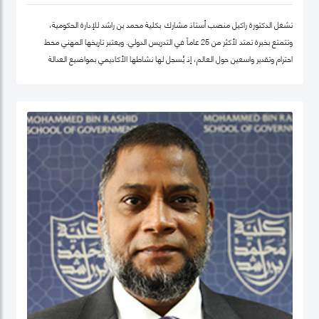
تشغل الدكتورة راكيل منصب أستاذ مشارك بكلية محمد بن راشد للإدارة الحكومية،
وتتمتع بخبرة تمتد لأكثر من 25 عاماً في التدريس الدولي. ويعتبر تاريخها المهني محط
احترام وتقدير واسعين حول العالم، إذ يُسجل لها نشاطها الأكاديمي بمواضيع العدالة
الاجتماعية والمساواة، حيث شرعت، في بلدها الأم جامايكا، بإنشاء مشاريع مشاركة
مجتمعية داخل المدينة إذ عملت على ربط أصحاب أعمال الخير مع العائلات التي تحتاج إلى
مساعدة تعليمية.