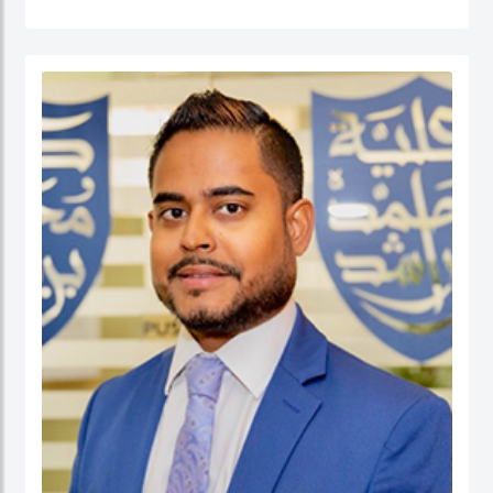
القطاع العام (الإدارة الحكومية، الإدارة العامة، إدارة الموارد البشرية، إدارة المشاريع
الحكومية، السلوك التنظيمي والتنمية المؤسسية) إضافة إلى الحوكمة والسياسات
العامة. قبل التحاقه بكلية محمد بن راشد للإدارة الحكومية، عمل الدكتور يوسف كأستاذ
مساعد وشغل منصب مدير برنامج إدارة الموارد البشرية في كلية إدارة الأعمال في الكلية
الأسترالية في دولة الكويت. قبل ذلك، عمل كمستشار للحكومة الاتحادية في كندا في عدد
من المشاريع المرتبطة بالتطوير المؤسسي و بناء القدرات التنظيمية حيث قام بتصميم
وتنفيذ العديد من برامج التدريب للحكومة الاتحادية بما في ذلك مجالات التفكير
الاستراتيجي والإدارة القائمة على النتائج تحت بند تنفيذ البرامج الحكومية والسياسات
العامة.