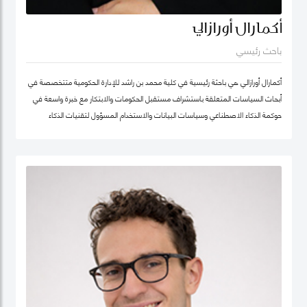
أكمارال أورازالي
باحث رئيسي
أكمارال أورازالي هي باحثة رئيسية في كلية محمد بن راشد للإدارة الحكومية متتخصصة في
أبحاث السياسات المتعلقة باستشراف مستقبل الحكومات والابتكار مع خبرة واسعة في
حوكمة الذكاء الاصطناعي وسياسات البيانات والاستخدام المسؤول لتقنيات الذكاء
الاصطناعي وتطبيقها في الخدمات العامة.
تركّز أعمالها البحثية على أخلاقيات الذكاء الاصطناعي وحوكمة الذكاء الاصطناعي المسؤول
وسياسات البيانات مع اهتمام خاص بتطوير أطر عملية تدعم الابتكار في القطاع العام
وتعزز تبنّي التقنيات الناشئة بصورة موثوقة ومستدامة. وتجمع بين العمق البحثي والخبرة
التطبيقية، مستندة إلى تجربة مهنية غنية في التحول الرقمي للقطاع الحكومي.