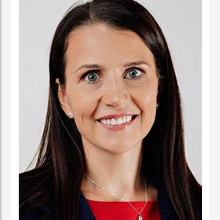
ورئيسا تنفيذيا لسرايا العقبة، وتعمير الاردنية القابضة ودارات الأردنية القابضة.