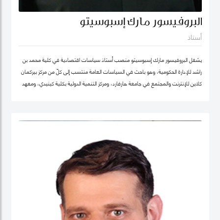
البروفيسور مارك إسبوسيتو
أستاذ
يشغل البروفيسور مارك إسبوسيتو منصب أستاذ سياسات اقتصادية في كلية محمد بن
راشد للإدارة الحكومية، وهو باحث في السياسات العامة منتسب إلى كلّ من مركز بيركمان
كلاين للإنترنت والمجتمع في جامعة هارفارد، ومركز التنمية الدولية بكلية كينيدي، ومعهد
هارفارد للعلوم الاجتماعية الكمية. ويقود عدداً من "العيادات السياسية" المتخصصة في
حوكمة التكنولوجيا حول العالم. كما شارك في تأسيس عدد من الشركات والمبادرات في
مجال الذكاء الاصطناعي، بما في ذلك Nexus FrontierTech، ومؤسسة AI Native ،
ومركز التفكير The Chart ThinkTank، ويشغل منصب كبير الاقتصاديين في مختبر الذكاء
الاصطناعي micro1 في وادي السيليكون.