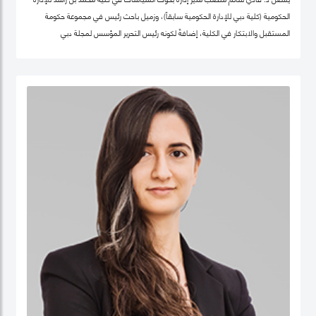
الحكومية (كلية دبي للإدارة الحكومية سابقاً)، وزميل باحث رئيس في مجموعة حكومة
المستقبل والابتكار في الكلية، إضافةً لكونه رئيس التحرير المؤسس لمجلة دبي
للسياسات. كما أنّه شريك سابق في مركز "بيلفر" للعلوم والشؤون الدولية في كلية هارفرد
كينيدي، جامعة هارفرد، وزميل سابق في مركز الابتكار والمعلومات لأبحاث السياسات في
كليّة "لي كوان يو" للسياسة العامّة، جامعة سنغافورة الوطنية. حصل فادي على شهادة
الدكتوراه في السياسات العامة في تخصص الحوكمة الرقمية من جامعة أكسفورد العريقة
وشهادة الماجيستير في إدارة أنظمة المعلومات من كلية لندن للعلوم الاقتصادية
والسياسية، إضافة لشهادة البكالوريوس في هندسة الكمبيوتر من جامعة حلب. يعتبر د.
فادي سالم أحد أهم المفكرين والمتخصصين عالمياً في مجالات الحكومة الرقمية
ومستقبل العمل الحكومي وسياسات البيانات، حيث تشمل مجالات تخصّصه الحوكمة
الرقمية والسياسات التكنولوجية وإدارة منظومة البيانات الحكومية وحوكمة الذكاء
الاصطناعي، حيث يعتبر على مدى العقدين السابقين أحد أهم الباحثين تأثيراً في هذه
المجالات عالمياً، وقد اختير كواحد من أهم 100 شخصية مؤثرة في مجال الحكومة الرقمية
عالمياً (Apolitical). وهو عضو في عديد من مجالس الإدارة والأمناء في هذه المجالات مثل
المجلس الاستشاري لأخلاقيات الذكاء الاصطناعي لـهيئة دبي الرقمية وعضو مجموعة
عمل خبراء حوكمة آثار الذكاء الاصطناعي التابع لمنظمة ISO، وعضو المجلس العالمي
لأهداف التنمية المستدامة التابع للقمة العالمية للحكومات، وعضو مجلس أمناء جمعية
الحكومة الرقمية، الجمعية الرائدة عالمياً في مجال البحث العلمي في مجالات الحوكمة