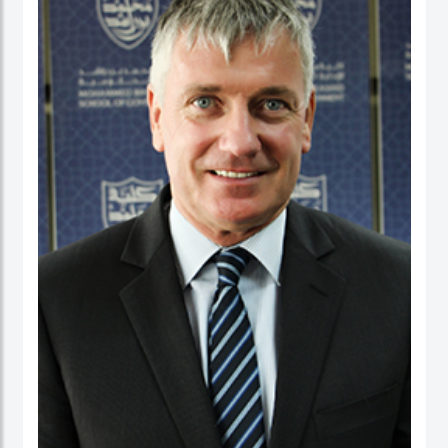
عمل في كلية الأعمال، والاقتصاد والدراسات السياسية ومعهد الدراسات السياسية كقائد
برنامج لدراسات الخريجين. ومنذ بداية مسيرته المهنية الأكاديمية، تميز الدكتور حبيب الرحمن
بنشاط كبير في إجراء البحوث حيث نشرت العديد من بحوثه في دوريات محكمة وله أيضاً
عدد من الكتب التي قام بتحريرها. كما قدم أوراقاً، وأدار جلسات حوارية في عدة مؤتمرات
وحلقات بحث دولية.