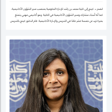
انضم د. كينج إلى كلية محمد بن راشد للإدارة الحكومية بمنصب مدير الشؤون الأكاديمية،
كما أنه أستاذ مشارك ومدير الشؤون الأكاديمية في الكلية. وهو أكاديمي مهني يتمتع
بخبرة تزيد عن خمسة عشر عامًا في التدريس والإدارة الأكاديمية. قام الدكتور كينج بالتدريس
في جامعات مختلفة في أوروبا وإفريقيا والشرق الأوسط في مرحلتيّ البكالوريوس ومرحلة
الدراسات العليا. قبل انضمامه إلى كلية محمد بن راشد للإدارة الحكومية، عمل الدكتور كينج
في مناصب إدارية مختلفة بما في ذلك رئيس إدارة، ورئيس لجنة الاعتماد، ورئيس مركز
ريادة الأعمال، وعميدًا لجامعة في الكويت مؤخرًا.