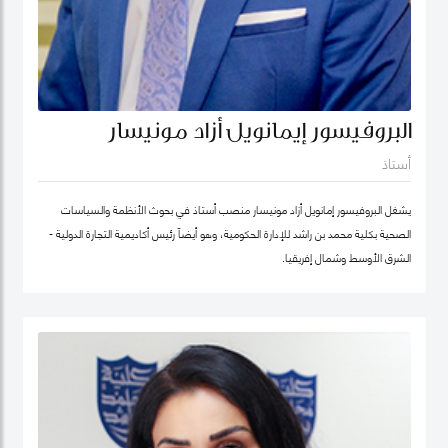
البروفيسور إيمانويل أزاد مونيسار
أستاذ
يشغل البروفيسور إمانويل أزاد مونيسار منصب أستاذ في بحوث الأنظمة والسياسات
الصحية بكلية محمد بن راشد للإدارة الحكومية، وهو أيضاً رئيس أكاديمية التجارة الدولية -
الشرق الأوسط وشمال إفريقيا.