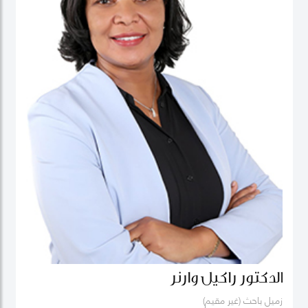
الدكتور راكيل وارنر
زميل باحث (غير مقيم)