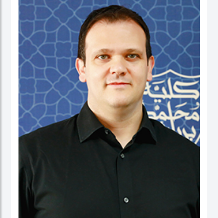
نائب العميد ومدير برنامج الماجستير في إدارة الأعمال. شاركت بنشاط في لجان الاعتماد
ولجان الاعتماد في كل من الإمارات العربية المتحدة وألمانيا، بالإضافة إلى مهامها في
التواصل مع المؤسسات. عاشت في الولايات المتحدة الأمريكية والهند وتايوان وألمانيا.
البروفيسور ستيفنز عضو في العديد من المجالس الاستشارية، وهي جزء من مجموعتي
عمل حول أخلاقيات الذكاء الاصطناعي في IEEE SA