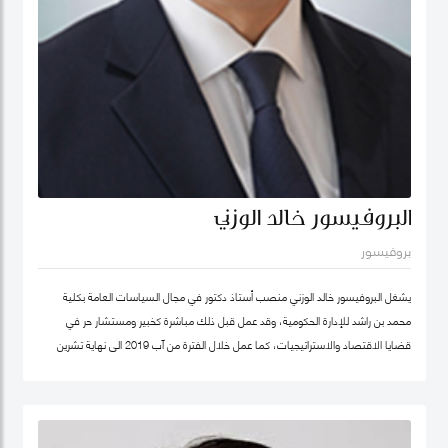
البروفيسور خالد الوزني
بروفيسور
يشغل البروفيسور خالد الوزني منصب أستاذ دكتور في مجال السياسات العامة بكلية
محمد بن راشد للإدارة الحكومية، وقد عمل قبل ذلك مباشرة كخبير ومستشار حر في
قضايا الاقتصاد والاستراتيجيات، كما عمل خلال الفترة من آب 2019 الى نهاية تشرين
ثاني/نوفمبر 2020 كرئيس لهيئة الاستثمار في الأردن، وكان قبلها من 2015-2019
مستشار الاستراتيجية والمعرفة في مؤسسة محمد بن راشد آل مكتوم- دبي، وقد كان
سابقا كبير الاقتصاديين/خبير ومحلل مالي واقتصادي واستراتيجيات- وشريك مؤسس في
شركة إسناد للاستشارات، وعمل بين الفترة 2006-2011 في القطاع الخاص مديرا عاما