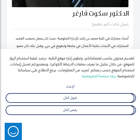
الدكتور سكوت فارغر
زميل باحث (غير مقيم)
أستاذ مشارك في كلية محمد بن راشد للإدارة الحكومية، حيث كان يحمل منصب العميد
المشارك في الأبحاث بكلية الأعمال في جامعة ولنغونغ في دبي. وقبل ذلك كان عضو
هيئة التدريس بجامعة أوكلاند للتكنولوجيا ومعهد السياسة العامة ونائب رئيس معهد
لتقديم محتوى يناسب اهتماماتكم، وتطوير إدارة موقع الكلية، نرصد كيفية استخدام الزوار
نيوزيلندا لدراسات سوق العمل (معهد أبحاث العمل في نيوزيلندا حالياً).
للموقع، من خلال تحليل ما يعرف بملفات الارتباط (الكوكيز)، وبمقدوركم تعديل إعدادات
استخدام الموقع حسب رغبتكم. لمزيد من المعلومات، يرجع الاطلاع على سياساتنا
للخصوصية.
زيارة سياسة الخصوصية
الإعداد
قبول الكل
رفض الكل