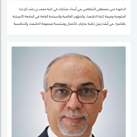
الدكتورة منى مصطفى الشلقامي هي أستاذ مشارك في كلية محمد بن راشد للإدارة
الحكومية وخريجة كلية الاقتصاد والشؤون العالمية والسياسة العامة في الجامعة الأمريكية
بالقاهرة. هي أيضًا زميل لكلية هارفارد للأعمال ومنتسبة لمجموعة الاقتصاد والتنافسية
في نفس الجامعة. تتركز اهتماماتها البحثية في مجالات سياسات الاقتصاد الكلي،
والتنمية المستدامة ، وسياسات التعليم ، والأمن الغذائي ، والسياسات الصحية ،
وصناديق الثروة السيادية. نشرت أعمالها البحثية في دوريات علمية دولية في مجال الإدارة
والعلوم التطبيقية، مجلة الأعمال والاقتصاد؛ وجامعة كامبريدج. الدكتورة منى حاليًا عضو
في شبكة الخبراء الإقليمية التابعة لمنظمة الأغذية والزراعة ورئيستها ايضا. حصلت على
درجة الدكتوراه. من كلية الاقتصاد والعلوم السياسية بجامعة القاهرة، وشهادتي الماجستير
والبكالوريوس في الاقتصاد من الجامعة الأمريكية بالقاهرة.