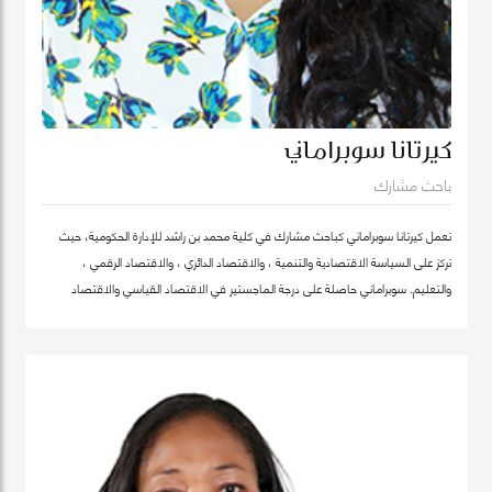
كيرتانا سوبراماني
باحث مشارك
تعمل كيرتانا سوبراماني كباحث مشارك في كلية محمد بن راشد للإدارة الحكومية، حيث
تركز على السياسة الاقتصادية والتنمية ، والاقتصاد الدائري ، والاقتصاد الرقمي ،
والتعليم. سوبراماني حاصلة على درجة الماجستير في الاقتصاد القياسي والاقتصاد
الرياضي من كلية لندن للاقتصاد ودرجة البكالوريوس في الهندسة الصناعية وهندسة
النظم مع تخصص ثانوي في الاقتصاد من معهد جورجيا للتكنولوجيا.