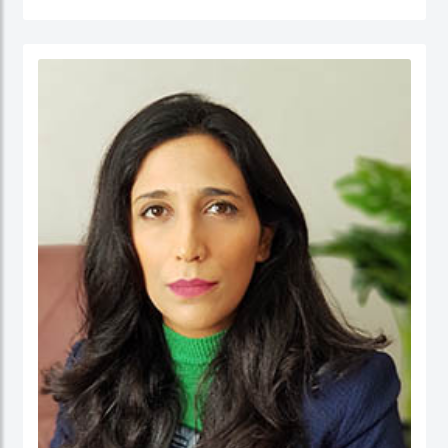
جامعة نيوكاسل في أستراليا.
الدكتور عبدالله، مستشار مالي لديه أكثر من 25 عامًا من الخبرة العملية في مجالات: المالية
والحسابات، الإدارة الإستراتيجية، وتطوير الأعمال، وذلك في كل من: القطاع الحكومي،
والقطاع شبه الحكومي، والقطاع الخاص. كما أ، الدكتور عبد الله مدقق حسابات معتمد،
ووكيل ضرائب، وخبير قضائي، ومحكم.