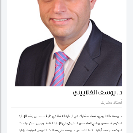
د. يوسف الغلاييني
أستاذ مشارك
د. يوسف الغلاييني، أستاذ مشارك في الإدارة العامة في كلية محمد بن راشد للإدارة
الحكومية، منسق برنامج الماجستير التنفيذي في الإدارة العامة، وزميل بمركز دراسات
الحوكمة بجامعة أوتاوا - كندا. تَخصص د. يوسف في مجالات التدريس المرتبطة بإدارة