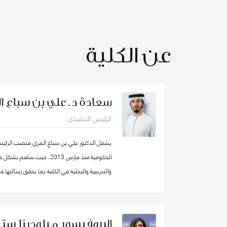
عن الكلية
سعادة د. علي بن سباع ا
الرئيس التنفيذي
يشغل الدكتور علي بن سباع المري منصب الرئيس ا
الحكومية منذ مارس 2013، حيث 
والتدريبية والبحثية في الكلية بما يحقق رسالتها
المؤسسات الحكومية في الدولة والوطن العربي ع
البروفيسور ميلودينا ستي