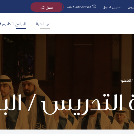
يجون
تسجيل الدخول
+971 4329 3290
سجل الآن
عن الكلية
البرامج الأكاديمية
/ الباحثون
 التدريس / ال