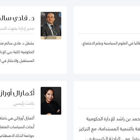
لإدارة الحكومية كزميل باحث غير مقيم في
يادة الأعمال الاجتماعية، والتنمية المستدامة،
د. فادي سال
في الشبكة الدولية للباحثين في ريادة
والحسابات، الإدارة الإس
مدير إدارة بحوث الس
ة EMES) وشبكة الأعمال في المجتمع، وأكاديمية الإدارة، وأكاديمية
والقطاع شبه الحكومي، و
اتها في تطوير ريادة الأعمال الاجتماعية
ووكيل ضرائب، وخبير ق
طاليا في العلوم السياسية وعلم الاجتماع،
يشغل د. فادي سالم منصب
في روسيا من المنظمات العامة والخاصة. ألّفت أكثر من 30 منشورًا في مجلات وطنية
الحكومية (كلية دبي للإ
مالها في مراجعة الأعمال الدولية،
المستقبل والابتكار في 
إدارة الأوروبية، وغيرها. كما أنها مراجع
كما أنّه شريك سابق في م
 سكولار
جامعة هارفرد، وزميل سا
كوان يو" للسياسة العام
أكمارال أورازا
السياسات العامة في تخ
باحث رئيسي
الماجيستير في إدارة أن
لشهادة البكالوريوس في 
مد بن راشد للإدارة الحكومية
أكمارال أورازالي هي با
المفكرين والمتخصصين ع
أبحاث السياسات المتعل
بالتنمية المستدامة، مع التركيز
وسياسات البيانات، حي
حوكمة الذكاء الاصطناعي
ا. وهي الباحثة الرئيسية في
التكنولوجية وإدارة منظو