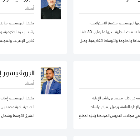
الأعمال، وعميدًا لجامعة
أستاذ
ا البروفيسور ستيفنز الاستراتيجية،
يشغل البروفيسور مارك
والحكومة الرشيقة، وإدارة الأزمات وريادة الأعمال والعلامات التجارية. لديها ما يقارب 30 عامًا
راشد للإدارة الحكومية،
اعة والحكومة والأوساط الأكاديمية. وقبل
كلاين للإنترنت والمجتمع
ة ترأست برنامج الماجستير في إدارة
هارفارد للعلوم الاجتماع
يد جامعة في ألمانيا. أمضت قبل ذلك أكثر
حوكمة التكنولوجيا حول
ربية المتحدة) ، وهي واحدة من أوائل
البروفيسور إ
، حيث تولت منصب نائب العميد ومدير
أستاذ
ط في لجان الاعتماد ولجان الاعتماد في كل
الاصطناعي micro1 في وادي السيليكون.
ة إلى مهامها في التواصل مع المؤسسات.
مة في كلية محمد بن راشد للإدارة
يشغل البروفيسور إمانو
وان وألمانيا. البروفيسور ستيفنز عضو في
إدارة العامة، وزميل بمركز دراسات
الصحية بكلية محمد بن راش
جموعتي عمل حول أخلاقيات الذكاء
ي مجالات التدريس المرتبطة بإدارة القطاع
الشرق الأوسط وشمال إف
ارد البشرية، إدارة المشاريع الحكومية، السلوك
 والسياسات العامة. قبل التحاقه بكلية