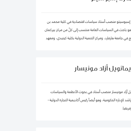
 في الكويت مؤخرًا.
 إسبوسيتو منصب أستاذ سياسات اقتصادية في كلية محمد بن
 وهو باحث في السياسات العامة منتسب إلى كلّ من مركز بيركمان
 في جامعة هارفارد، ومركز التنمية الدولية بكلية كينيدي، ومعهد
ية الكمية. ويقود عدداً من "العيادات السياسية" المتخصصة في
 العالم. كما شارك في تأسيس عدد من الشركات والمبادرات في
مجال الذكاء الاصطناعي، بما في ذلك Nexus FrontierTech، ومؤسسة AI Native ، ومركز
يمانويل أزاد مونيسار
التفكير The Chart ThinkTank، ويشغل منصب كبير الاقتصاديين في مختبر الذكاء
يل أزاد مونيسار منصب أستاذ في بحوث الأنظمة والسياسات
د للإدارة الحكومية، وهو أيضاً رئيس أكاديمية التجارة الدولية -
ريقيا.