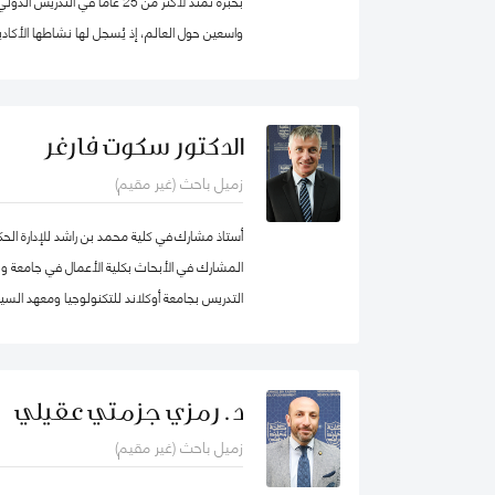
بخبرة تمتد لأكثر من 25 عاماً في 
واسعين حول العالم، إذ يُسجل لها نشاطها الأكادي
والمساواة، حيث شرعت، في بلدها الأم جامايكا،
المدينة إذ عملت على ربط أصحاب أعمال الخير مع 
تعليمية.
الدكتور سكوت فارغر
زميل باحث (غير مقيم)
أستاذ مشارك في كلية محمد بن راشد للإدارة ال
المشارك في الأبحاث بكلية الأعمال في جامعة و
التدريس بجامعة أوكلاند للتكنولوجيا ومعهد السيا
لدراسات سوق العمل (معهد أبحاث العمل في نيوزيل
د. رمزي جزمتي عقيلي
زميل باحث (غير مقيم)