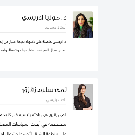
بطرسبرغ. انضمت يوليا إلى كلية محمد بن راشد ل
عام 2023. تركز مجالات بحثها الرئيسية على ر
د. مونيا ادريسي
والمسؤولية الاجتماعية للشركات. وهي عضو نشط 
أستاذ مساعد
الأعمال الاجتماعية (شبك
الأعمال الدولية. حصلت على شهادات تقدير لمساهم
د. ادريسي حاصلة على دكتوراه بدرجة امتياز من إي
ضمن مجال السياسة المقارنة والحوكمة الدولية.
ودولية، وكتب، ومجموعات دراسات حالة. نُشرت أع
حوكمة الشركات، مراجعة الأسواق الناشئة، مراجعة ال
للعديد من المجلات الوطنية والدولية.
ملف غوغل
لمى سليم زقزق
باحث رئيسي
لمى زقزق هي باحثة رئيسية في كلية مح
متخصصة في أبحاث السياسات المتعلقة 
على منطقة الشرق الأوسط وشمال إفريقي