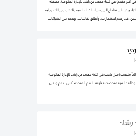
ي (غير مقيم) في كلية محمد بن راشد للإدارة الحكومية. بصفته
اتبًا، يركز على تقاطع الجيوسياسات العالمية والتكنولوجيا التحويلية.
يين، قاد رحيم استثمارات، وأطلق نقاشات، وجمع بين الشراكات
لقضايا العالمية الأكثر أهمية عبر أربع قارات، من التكنولوجيا
صادية إلى الجيوسياسات والصحة العالمية.
بالإضافة إلى عمله في تقديم الاستشارات الجيوسياسية، يعمل على بناء منصة "2040
وي
منصة عالمية تقوم على إيمان راسخ بقوة التكنولوجيا التحويلية اللامركزية.
)
كة ماكينزي وشركاه، ومؤسسة الآغا خان، والأمم المتحدة، وكان
مؤسسًا لشركة "Globesight". حصل على درجة الماجستير في السياسة العامة من كلية
اً منصب زميل باحث في كلية محمد بن راشد للإدارة الحكومية،
 بجامعة هارفارد، ودرجة البكالوريوس من جامعة برينستون، وهو من
كالة عالمية متخصصة تابعة للأمم المتحدة تُعنى بدعم وتعزيز
 رشاد
)