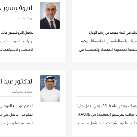
ر يوسف كأستاذ مساعد وشغل منصب مدير
البروفيسور خا
ل في الكلية الأسترالية في دولة الكويت. قبل
بروفيسور
ي عدد من المشاريع المرتبطة بالتطوير
ميم وتنفيذ العديد من برامج التدريب
 في كلية محمد بن راشد للإدارة
يشغل البروفيسور خالد 
ستراتيجي والإدارة القائمة على النتائج تحت
 والسياسة العامة في الجامعة الأمريكية
بن راشد للإدارة الحكوم
ومنتسبة لمجموعة الاقتصاد والتنافسية في
ات سياسات الاقتصاد الكلي، والتنمية
، والسياسات الصحية ، وصناديق الثروة
والمعرفة في مؤسسة محمد
دولية في مجال الإدارة والعلوم التطبيقية،
خبير ومحلل مالي واقت
الدكتور عبد 
ورة منى حاليًا عضو في شبكة الخبراء
أستاذ مساعد
تها ايضا. حصلت على درجة الدكتوراه. من
وتعمير الاردنية القابضة و
، وشهادتي الماجستير والبكالوريوس في
حصلت يوليا على درجة الدكتوراه في الاقتصاد (علوم الإدارة) في عام 2015، وهي تعمل حالياً
الدكتور عبد الله العوضي
كأستاذ مشارك في كلية إدارة الأعمال بجامعة ولاية سانت بطرسبرغ (المعتمدة من AACSB
الحكومية، حاصل على درجة 
 المسؤولية الاجتماعية للشركات. كما تشغل منصب
المتحدة، كما يحمل درجت
ي كلية إدارة الأعمال بجامعة سانت
نيوكاسل في أستراليا.