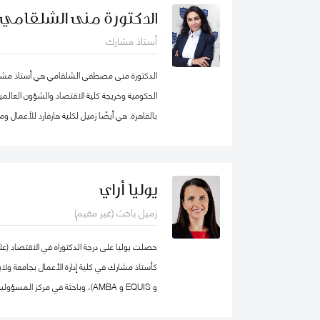
محمد بن راشد للإدارة الحكومية، عمل الدكتو
الدكتورة منى الشلقامي
برنامج إدارة الموارد البشرية في كلية إدارة الأعما
أستاذ مشارك
ذلك، عمل كمستشار للحكومة الاتحادية في كندا ف
المؤسسي و بناء القدرات التنظيمية حيث قام بتص
الدكتورة منى مصطفى الشلقامي هي أستاذ مشارك
للحكومة الاتحادية بما في ذلك مجالات التفكير الا
الحكومية وخريجة كلية الاقتصاد والشؤون العالمية
بند تنفيذ البرامج الحكومية والسياسات العامة.
بالقاهرة. هي أيضًا زميل لكلية هارفارد للأعمال 
نفس الجامعة. تتركز اهتماماتها البحثية في مجال
المستدامة ، وسياسات التعليم ، والأمن الغذائي 
السيادية. نشرت أعمالها البحثية في دوريات علمية 
يوليا أراي
مجلة الأعمال والاقتصاد؛ وجامعة كامبريدج. الدكت
زميل باحث (غير مقيم)
الإقليمية التابعة لمنظمة الأغذية والزراعة ورئيس
كلية الاقتصاد والعلوم السياسية بجامعة القاهرة
الاقتصاد من الجامعة الأمريكية بالقاهرة.
و EQUIS و AMBA)، وباحثة في مركز
المدير الأكاديمي لبرنامج الماجستير في الإدارة ف