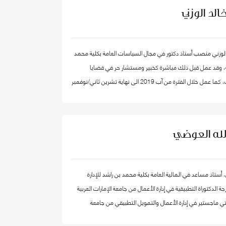
لد الوزني
الوزني منصب أستاذ دكتور في مجال السياسات العامة بكلية محمد
ية، وقد عمل قبل ذلك مباشرة كخبير ومستشار حر في قضايا
الاقتصاد والاستراتيجيات، كما عمل خلال الفترة من آب 2019 الى نهاية تشرين ثاني/نوفمبر
2020 كرئيس لهيئة الاستثمار في الأردن، وكان قبلها من 2015-2019 مستشار الاستراتيجية
 بن راشد آل مكتوم- دبي، وقد كان سابقا كبير الاقتصاديين/
صادي واستراتيجيات- وشريك مؤسس في شركة إسناد للاستشارات،
الله العوضي
وعمل بين الفترة 2006-2011 في القطاع الخاص مديرا عاما ورئيسا تنفيذيا لسرايا العقبة،
دارات الأردنية القابضة.
، أستاذ مساعد في المالية العامة بكلية محمد بن راشد للإدارة
الدكتوراة التطبيقية في إدارة الأعمال من جامعة الإمارات العربية
ي ماجستير في إدارة الأعمال والتمويل التطبيقي من جامعة