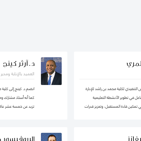
لمري
د. آرثر كينج
العميد بالإنابة ومدي
لتنفيذي لكلية محمد بن راشد للإدارة
انضم د. كينج إلى كلية 
ساهم بشكل فاعل في تطوير الأنشطة التعليمية
كما أنه أستاذ مشارك ومد
 في تمكين قادة المستقبل، وتعزيز قدرات
تزيد عن خمسة عشر عامًا 
لى اعتماد سياسات عامة فاعلة.
جامعات مختلفة في أوروب
الدراسات العليا. قبل ان
في مناصب إدارية مختلفة 
فانز
البروفيسور 