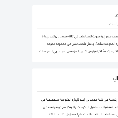
الدكتور عبدالله، مستشار مالي لديه أكثر من 25 عامًا من الخبرة العملية في مجالات: المالية
م
تراتيجية، وتطوير الأعمال، وذلك في كل من: القطاع الحكومي،
ياسات
القطاع الخاص. كما أ، الدكتور عبد الله مدقق حسابات معتمد،
ضائي، ومحكم.
 مدير إدارة بحوث السياسات في كليّة محمد بن راشد للإدارة
دارة الحكومية سابقاً)، وزميل باحث رئيس في مجموعة حكومة
الكلية، إضافةً لكونه رئيس التحرير المؤسس لمجلة دبي للسياسات.
ركز "بيلفر" للعلوم والشؤون الدولية في كلية هارفرد كينيدي،
بق في مركز الابتكار والمعلومات لأبحاث السياسات في كليّة "لي
ّة، جامعة سنغافورة الوطنية. حصل فادي على شهادة الدكتوراه في
لي
صص الحوكمة الرقمية من جامعة أكسفورد العريقة وشهادة
ظمة المعلومات من كلية لندن للعلوم الاقتصادية والسياسية، إضافة
هندسة الكمبيوتر من جامعة حلب. يعتبر د. فادي سالم أحد أهم
حثة رئيسية في كلية محمد بن راشد للإدارة الحكومية متتخصصة في
المياً في مجالات الحكومة الرقمية ومستقبل العمل الحكومي
قة باستشراف مستقبل الحكومات والابتكار مع خبرة واسعة في
ث تشمل مجالات تخصّصه الحوكمة الرقمية والسياسات
 وسياسات البيانات والاستخدام المسؤول لتقنيات الذكاء
مة البيانات الحكومية وحوكمة الذكاء الاصطناعي، حيث يعتبر على