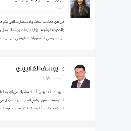
أستاذ
من بين مجالات البحث والاستشارات التي تركز عليه
من الخبرة في المستويات الإدارية في كل من الصن
انضمامها إلى كلية محمد بن راشد للإدارة الحكومي
الابتكار، وكانت أول امرأة هندية تشغل منصب عم
من عقد في جامعة ولونغونغ في دبي (الإمارات الع
د. يوسف الغلاييني
الجامعات الخاصة في الإمارات العربية المتحدة 
أستاذ مشارك
برنامج الماجستير في إدارة الأعمال. شاركت بنشا
من الإمارات العربية المتحدة وألمانيا، بالإضاف
د. يوسف الغلاييني، أستاذ مشارك في الإدارة العا
عاشت في الولايات المتحدة الأمريكية والهند وتاي
الحكومية، منسق برنامج الماجستير التنفيذي في ال
العديد من المجالس الاستشارية، وهي جزء من م
الحوكمة بجامعة أوتاوا - كندا. تَخصص د. يوسف ف
الاصطناعي في IEEE SA
العام (الإدارة الحكومية، الإدارة العامة، إدارة المو
التنظيمي والتنمية المؤسسية) إضافة إلى الحوكمة