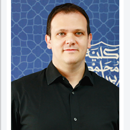
نائب العميد ومدير برنامج الماجستير في إدارة الأعمال. شاركت بنشاط في لجان الاعتماد
ولجان الاعتماد في كل من الإمارات العربية المتحدة وألمانيا، بالإضافة إلى مهامها في
التواصل مع المؤسسات. عاشت في الولايات المتحدة الأمريكية والهند وتايوان وألمانيا.
البروفيسور ستيفنز عضو في العديد من المجالس الاستشارية، وهي جزء من مجموعتي
عمل حول أخلاقيات الذكاء الاصطناعي في IEEE SA