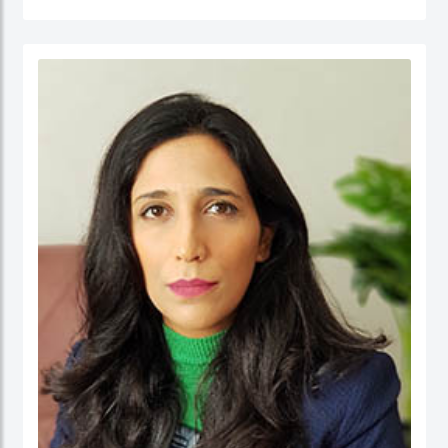
جامعة نيوكاسل في أستراليا.
الدكتور عبدالله، مستشار مالي لديه أكثر من 25 عامًا من الخبرة العملية في مجالات: المالية
والحسابات، الإدارة الإستراتيجية، وتطوير الأعمال، وذلك في كل من: القطاع الحكومي،
والقطاع شبه الحكومي، والقطاع الخاص. كما أ، الدكتور عبد الله مدقق حسابات معتمد،
ووكيل ضرائب، وخبير قضائي، ومحكم.