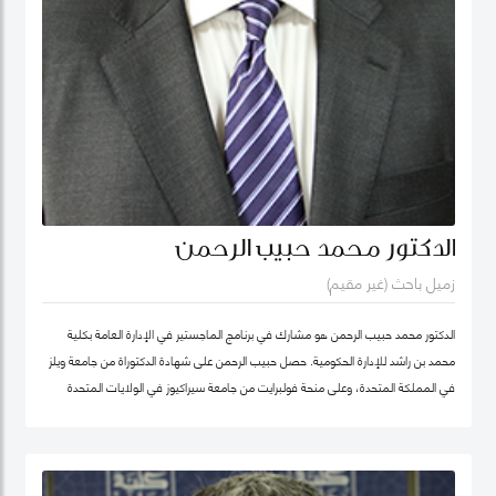
الدكتور محمد حبيب الرحمن
زميل باحث (غير مقيم)
الدكتور محمد حبيب الرحمن هو مشارك في برنامج الماجستير في الإدارة العامة بكلية
محمد بن راشد للإدارة الحكومية. حصل حبيب الرحمن على شهادة الدكتوراة من جامعة ويلز
في المملكة المتحدة، وعلى منحة فولبرايت من جامعة سيراكيوز في الولايات المتحدة
الأمريكية. كما كان أستاذاً زائراً في جامعة يورك في كندا. بدأ الدكتور حبيب بالتدريس منذ
1987 في مجالات الإدارة العامة والعلوم السياسية ودراسات التنمية في عدد من
الجامعات، ومنها جامعة دكا (بنغلاديش)، وجامعة ليكهيد (كندا)، وجامعة ساوث باسيفيك
(فيجي)، وجامعة بروناي دار السلام (بروناي). وخلال عمله في جامعة بروناي دار السلام،