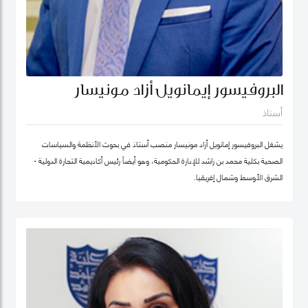
البروفيسور إيمانويل أزاد مونيسار
أستاذ
يشغل البروفيسور إمانويل أزاد مونيسار منصب أستاذ في بحوث الأنظمة والسياسات
الصحية بكلية محمد بن راشد للإدارة الحكومية، وهو أيضاً رئيس أكاديمية التجارة الدولية -
الشرق الأوسط وشمال إفريقيا.