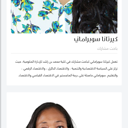
كيرتانا سوبراماني
باحث مشارك
تعمل كيرتانا سوبراماني كباحث مشارك في كلية محمد بن راشد للإدارة الحكومية، حيث
تركز على السياسة الاقتصادية والتنمية ، والاقتصاد الدائري ، والاقتصاد الرقمي ،
والتعليم. سوبراماني حاصلة على درجة الماجستير في الاقتصاد القياسي والاقتصاد
الرياضي من كلية لندن للاقتصاد ودرجة البكالوريوس في الهندسة الصناعية وهندسة
النظم مع تخصص ثانوي في الاقتصاد من معهد جورجيا للتكنولوجيا.