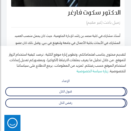
الدكتور سكوت فارغر
زميل باحث (غير مقيم)
أستاذ مشارك في كلية محمد بن راشد للإدارة الحكومية، حيث كان يحمل منصب العميد
المشارك في الأبحاث بكلية الأعمال في جامعة ولنغونغ في دبي. وقبل ذلك كان عضو
هيئة التدريس بجامعة أوكلاند للتكنولوجيا ومعهد السياسة العامة ونائب رئيس معهد
لتقديم محتوى يناسب اهتماماتكم، وتطوير إدارة موقع الكلية، نرصد كيفية استخدام الزوار
نيوزيلندا لدراسات سوق العمل (معهد أبحاث العمل في نيوزيلندا حالياً).
للموقع، من خلال تحليل ما يعرف بملفات الارتباط (الكوكيز)، وبمقدوركم تعديل إعدادات
استخدام الموقع حسب رغبتكم. لمزيد من المعلومات، يرجع الاطلاع على سياساتنا
للخصوصية.
زيارة سياسة الخصوصية
الإعداد
قبول الكل
رفض الكل