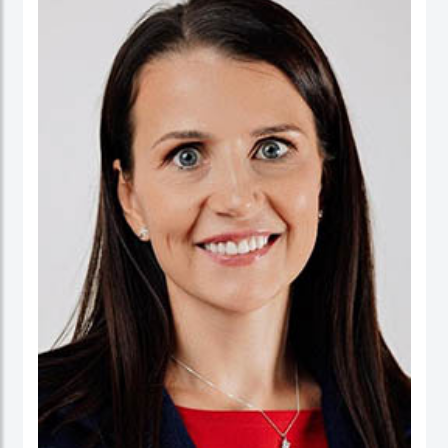
ورئيسا تنفيذيا لسرايا العقبة، وتعمير الاردنية القابضة ودارات الأردنية القابضة.