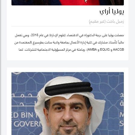
يوليا أراي
زميل باحث (غير مقيم)
حصلت يوليا على درجة الدكتوراه في الاقتصاد (علوم الإدارة) في عام 2015، وهي تعمل
حالياً كأستاذ مشارك في كلية إدارة الأعمال بجامعة ولاية سانت بطرسبرغ (المعتمدة من
AACSB و EQUIS و AMBA)، وباحثة في مركز المسؤولية الاجتماعية للشركات. كما
تشغل منصب المدير الأكاديمي لبرنامج الماجستير في الإدارة في كلية إدارة الأعمال
بجامعة سانت بطرسبرغ. انضمت يوليا إلى كلية محمد بن راشد للإدارة الحكومية كزميل
باحث غير مقيم في عام 2023. تركز مجالات بحثها الرئيسية على ريادة الأعمال الاجتماعية،
والتنمية المستدامة، والمسؤولية الاجتماعية للشركات. وهي عضو نشط في الشبكة
الدولية للباحثين في ريادة الأعمال الاجتماعية (شبكة EMES) وشبكة الأعمال في
المجتمع، وأكاديمية الإدارة، وأكاديمية الأعمال الدولية. حصلت على شهادات تقدير
لمساهماتها في تطوير ريادة الأعمال الاجتماعية في روسيا من المنظمات العامة
والخاصة. ألّفت أكثر من 30 منشورًا في مجلات وطنية ودولية، وكتب، ومجموعات دراسات
حالة. نُشرت أعمالها في مراجعة الأعمال الدولية، حوكمة الشركات، مراجعة الأسواق
الناشئة، مراجعة الإدارة الأوروبية، وغيرها. كما أنها مراجع للعديد من المجلات الوطنية
والدولية.
ملف غوغل سكولار