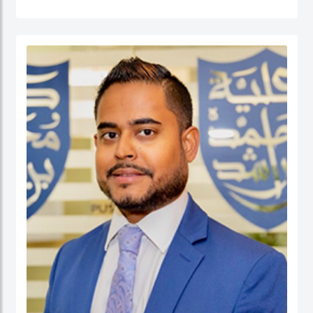
القطاع العام (الإدارة الحكومية، الإدارة العامة، إدارة الموارد البشرية، إدارة المشاريع
الحكومية، السلوك التنظيمي والتنمية المؤسسية) إضافة إلى الحوكمة والسياسات
العامة. قبل التحاقه بكلية محمد بن راشد للإدارة الحكومية، عمل الدكتور يوسف كأستاذ
مساعد وشغل منصب مدير برنامج إدارة الموارد البشرية في كلية إدارة الأعمال في الكلية
الأسترالية في دولة الكويت. قبل ذلك، عمل كمستشار للحكومة الاتحادية في كندا في عدد
من المشاريع المرتبطة بالتطوير المؤسسي و بناء القدرات التنظيمية حيث قام بتصميم
وتنفيذ العديد من برامج التدريب للحكومة الاتحادية بما في ذلك مجالات التفكير
الاستراتيجي والإدارة القائمة على النتائج تحت بند تنفيذ البرامج الحكومية والسياسات
العامة.