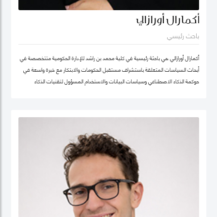
أكمارال أورازالي
باحث رئيسي
أكمارال أورازالي هي باحثة رئيسية في كلية محمد بن راشد للإدارة الحكومية متتخصصة في
أبحاث السياسات المتعلقة باستشراف مستقبل الحكومات والابتكار مع خبرة واسعة في
حوكمة الذكاء الاصطناعي وسياسات البيانات والاستخدام المسؤول لتقنيات الذكاء
الاصطناعي وتطبيقها في الخدمات العامة.
تركّز أعمالها البحثية على أخلاقيات الذكاء الاصطناعي وحوكمة الذكاء الاصطناعي المسؤول
وسياسات البيانات مع اهتمام خاص بتطوير أطر عملية تدعم الابتكار في القطاع العام
وتعزز تبنّي التقنيات الناشئة بصورة موثوقة ومستدامة. وتجمع بين العمق البحثي والخبرة
التطبيقية، مستندة إلى تجربة مهنية غنية في التحول الرقمي للقطاع الحكومي.