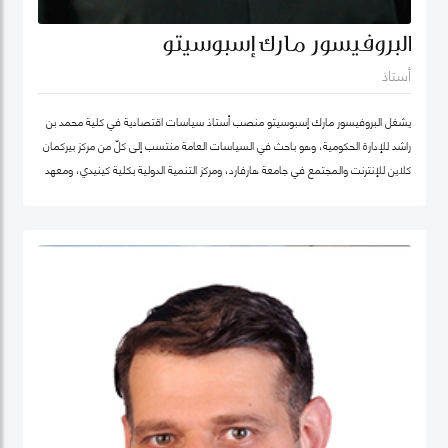
البروفيسور مارك إسبوسيتو
أستاذ
يشغل البروفيسور مارك إسبوسيتو منصب أستاذ سياسات اقتصادية في كلية محمد بن
راشد للإدارة الحكومية، وهو باحث في السياسات العامة منتسب إلى كلّ من مركز بيركمان
كلاين للإنترنت والمجتمع في جامعة هارفارد، ومركز التنمية الدولية بكلية كينيدي، ومعهد
هارفارد للعلوم الاجتماعية الكمية. ويقود عدداً من "العيادات السياسية" المتخصصة في
حوكمة التكنولوجيا حول العالم. كما شارك في تأسيس عدد من الشركات والمبادرات في
مجال الذكاء الاصطناعي، بما في ذلك Nexus FrontierTech، ومؤسسة AI Native ،
ومركز التفكير The Chart ThinkTank، ويشغل منصب كبير الاقتصاديين في مختبر الذكاء
الاصطناعي micro1 في وادي السيليكون.