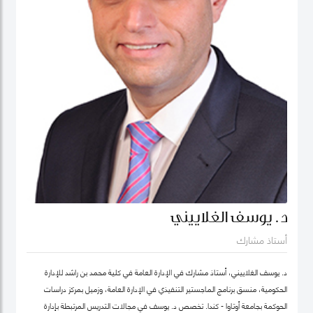
د. يوسف الغلاييني
أستاذ مشارك
د. يوسف الغلاييني، أستاذ مشارك في الإدارة العامة في كلية محمد بن راشد للإدارة
الحكومية، منسق برنامج الماجستير التنفيذي في الإدارة العامة، وزميل بمركز دراسات
الحوكمة بجامعة أوتاوا - كندا. تَخصص د. يوسف في مجالات التدريس المرتبطة بإدارة