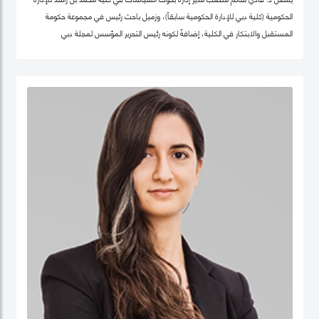
الحكومية (كلية دبي للإدارة الحكومية سابقاً)، وزميل باحث رئيس في مجموعة حكومة
المستقبل والابتكار في الكلية، إضافةً لكونه رئيس التحرير المؤسس لمجلة دبي
للسياسات. كما أنّه شريك سابق في مركز "بيلفر" للعلوم والشؤون الدولية في كلية هارفرد
كينيدي، جامعة هارفرد، وزميل سابق في مركز الابتكار والمعلومات لأبحاث السياسات في
كليّة "لي كوان يو" للسياسة العامّة، جامعة سنغافورة الوطنية. حصل فادي على شهادة
الدكتوراه في السياسات العامة في تخصص الحوكمة الرقمية من جامعة أكسفورد العريقة
وشهادة الماجيستير في إدارة أنظمة المعلومات من كلية لندن للعلوم الاقتصادية
والسياسية، إضافة لشهادة البكالوريوس في هندسة الكمبيوتر من جامعة حلب. يعتبر د.
فادي سالم أحد أهم المفكرين والمتخصصين عالمياً في مجالات الحكومة الرقمية
ومستقبل العمل الحكومي وسياسات البيانات، حيث تشمل مجالات تخصّصه الحوكمة
الرقمية والسياسات التكنولوجية وإدارة منظومة البيانات الحكومية وحوكمة الذكاء
الاصطناعي، حيث يعتبر على مدى العقدين السابقين أحد أهم الباحثين تأثيراً في هذه
المجالات عالمياً، وقد اختير كواحد من أهم 100 شخصية مؤثرة في مجال الحكومة الرقمية
عالمياً (Apolitical). وهو عضو في عديد من مجالس الإدارة والأمناء في هذه المجالات مثل
المجلس الاستشاري لأخلاقيات الذكاء الاصطناعي لـهيئة دبي الرقمية وعضو مجموعة
عمل خبراء حوكمة آثار الذكاء الاصطناعي التابع لمنظمة ISO، وعضو المجلس العالمي
لأهداف التنمية المستدامة التابع للقمة العالمية للحكومات، وعضو مجلس أمناء جمعية
الحكومة الرقمية، الجمعية الرائدة عالمياً في مجال البحث العلمي في مجالات الحوكمة