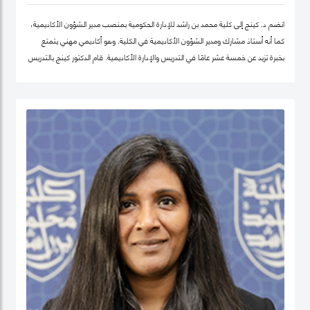
انضم د. كينج إلى كلية محمد بن راشد للإدارة الحكومية بمنصب مدير الشؤون الأكاديمية،
كما أنه أستاذ مشارك ومدير الشؤون الأكاديمية في الكلية. وهو أكاديمي مهني يتمتع
بخبرة تزيد عن خمسة عشر عامًا في التدريس والإدارة الأكاديمية. قام الدكتور كينج بالتدريس
في جامعات مختلفة في أوروبا وإفريقيا والشرق الأوسط في مرحلتيّ البكالوريوس ومرحلة
الدراسات العليا. قبل انضمامه إلى كلية محمد بن راشد للإدارة الحكومية، عمل الدكتور كينج
في مناصب إدارية مختلفة بما في ذلك رئيس إدارة، ورئيس لجنة الاعتماد، ورئيس مركز
ريادة الأعمال، وعميدًا لجامعة في الكويت مؤخرًا.