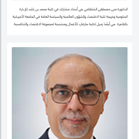
الدكتورة منى مصطفى الشلقامي هي أستاذ مشارك في كلية محمد بن راشد للإدارة
الحكومية وخريجة كلية الاقتصاد والشؤون العالمية والسياسة العامة في الجامعة الأمريكية
بالقاهرة. هي أيضًا زميل لكلية هارفارد للأعمال ومنتسبة لمجموعة الاقتصاد والتنافسية
في نفس الجامعة. تتركز اهتماماتها البحثية في مجالات سياسات الاقتصاد الكلي،
والتنمية المستدامة ، وسياسات التعليم ، والأمن الغذائي ، والسياسات الصحية ،
وصناديق الثروة السيادية. نشرت أعمالها البحثية في دوريات علمية دولية في مجال الإدارة
والعلوم التطبيقية، مجلة الأعمال والاقتصاد؛ وجامعة كامبريدج. الدكتورة منى حاليًا عضو
في شبكة الخبراء الإقليمية التابعة لمنظمة الأغذية والزراعة ورئيستها ايضا. حصلت على
درجة الدكتوراه. من كلية الاقتصاد والعلوم السياسية بجامعة القاهرة، وشهادتي الماجستير
والبكالوريوس في الاقتصاد من الجامعة الأمريكية بالقاهرة.