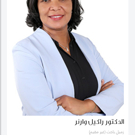
الدكتور راكيل وارنر
زميل باحث (غير مقيم)