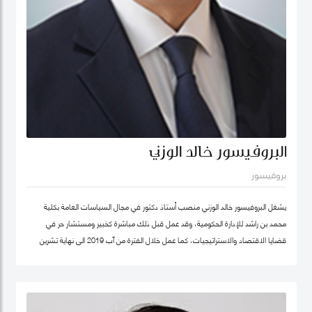
البروفيسور خالد الوزني
بروفيسور
يشغل البروفيسور خالد الوزني منصب أستاذ دكتور في مجال السياسات العامة بكلية
محمد بن راشد للإدارة الحكومية، وقد عمل قبل ذلك مباشرة كخبير ومستشار حر في
قضايا الاقتصاد والاستراتيجيات، كما عمل خلال الفترة من آب 2019 الى نهاية تشرين
ثاني/نوفمبر 2020 كرئيس لهيئة الاستثمار في الأردن، وكان قبلها من 2015-2019
مستشار الاستراتيجية والمعرفة في مؤسسة محمد بن راشد آل مكتوم- دبي، وقد كان
سابقا كبير الاقتصاديين/خبير ومحلل مالي واقتصادي واستراتيجيات- وشريك مؤسس في
شركة إسناد للاستشارات، وعمل بين الفترة 2006-2011 في القطاع الخاص مديرا عاما