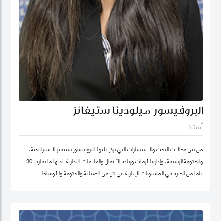
البروفيسور ميلودينا ستيفانز
أستاذ
من بين مجالات البحث والاستشارات التي تركز عليها البروفيسور ستيفنز الاستراتيجية،
والحكومة الرشيقة، وإدارة الأزمات وريادة الأعمال والعلامات التجارية. لديها ما يقارب 30
عامًا من الخبرة في المستويات الإدارية في كل من الصناعة والحكومة والأوساط
الأكاديمية. وقبل انضمامها إلى كلية محمد بن راشد للإدارة الحكومية ترأست برنامج
الماجستير في إدارة الابتكار، وكانت أول امرأة هندية تشغل منصب عميد جامعة في ألمانيا.
أمضت قبل ذلك أكثر من عقد في جامعة ولونغونغ في دبي (الإمارات العربية المتحدة) ،
وهي واحدة من أوائل الجامعات الخاصة في الإمارات العربية المتحدة ، حيث تولت منصب