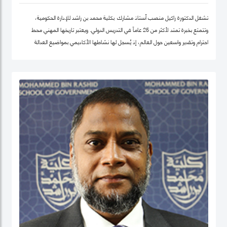
تشغل الدكتورة راكيل منصب أستاذ مشارك بكلية محمد بن راشد للإدارة الحكومية،
وتتمتع بخبرة تمتد لأكثر من 25 عاماً في التدريس الدولي. ويعتبر تاريخها المهني محط
احترام وتقدير واسعين حول العالم، إذ يُسجل لها نشاطها الأكاديمي بمواضيع العدالة
الاجتماعية والمساواة، حيث شرعت، في بلدها الأم جامايكا، بإنشاء مشاريع مشاركة
مجتمعية داخل المدينة إذ عملت على ربط أصحاب أعمال الخير مع العائلات التي تحتاج إلى
مساعدة تعليمية.