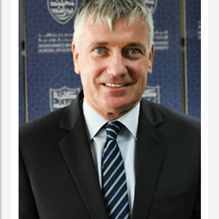
عمل في كلية الأعمال، والاقتصاد والدراسات السياسية ومعهد الدراسات السياسية كقائد
برنامج لدراسات الخريجين. ومنذ بداية مسيرته المهنية الأكاديمية، تميز الدكتور حبيب الرحمن
بنشاط كبير في إجراء البحوث حيث نشرت العديد من بحوثه في دوريات محكمة وله أيضاً
عدد من الكتب التي قام بتحريرها. كما قدم أوراقاً، وأدار جلسات حوارية في عدة مؤتمرات
وحلقات بحث دولية.