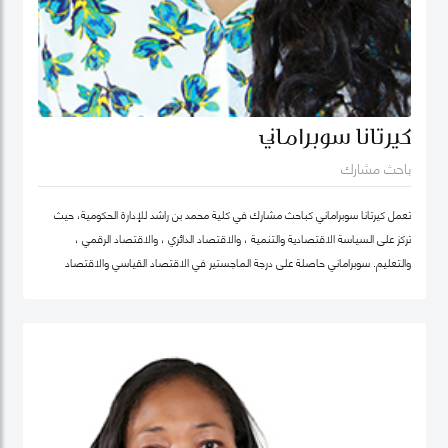
كيرتانا سوبراماني
باحث مشارك
تعمل كيرتانا سوبراماني كباحث مشارك في كلية محمد بن راشد للإدارة الحكومية، حيث
تركز على السياسة الاقتصادية والتنمية ، والاقتصاد الدائري ، والاقتصاد الرقمي ،
والتعليم. سوبراماني حاصلة على درجة الماجستير في الاقتصاد القياسي والاقتصاد
الرياضي من كلية لندن للاقتصاد ودرجة البكالوريوس في الهندسة الصناعية وهندسة
النظم مع تخصص ثانوي في الاقتصاد من معهد جورجيا للتكنولوجيا.