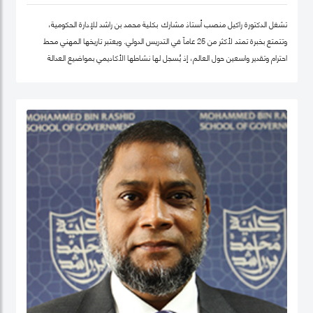
تشغل الدكتورة راكيل منصب أستاذ مشارك بكلية محمد بن راشد للإدارة الحكومية،
وتتمتع بخبرة تمتد لأكثر من 25 عاماً في التدريس الدولي. ويعتبر تاريخها المهني محط
احترام وتقدير واسعين حول العالم، إذ يُسجل لها نشاطها الأكاديمي بمواضيع العدالة
الاجتماعية والمساواة، حيث شرعت، في بلدها الأم جامايكا، بإنشاء مشاريع مشاركة
مجتمعية داخل المدينة إذ عملت على ربط أصحاب أعمال الخير مع العائلات التي تحتاج إلى
مساعدة تعليمية.