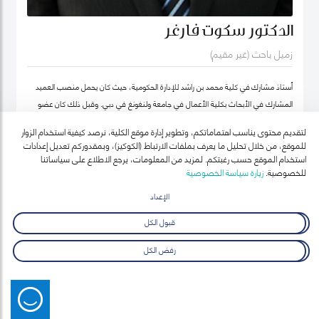
الدكتور سكوت فارغر
زميل باحث (غير مقيم)
أستاذ مشارك في كلية محمد بن راشد للإدارة الحكومية، حيث كان يحمل منصب العميد
المشارك في الأبحاث بكلية الأعمال في جامعة ولنغونغ في دبي. وقبل ذلك كان عضو
هيئة التدريس بجامعة أوكلاند للتكنولوجيا ومعهد السياسة العامة ونائب رئيس معهد
لتقديم محتوى يناسب اهتماماتكم، وتطوير إدارة موقع الكلية، نرصد كيفية استخدام الزوار
نيوزيلندا لدراسات سوق العمل (معهد أبحاث العمل في نيوزيلندا حالياً).
للموقع، من خلال تحليل ما يعرف بملفات الارتباط (الكوكيز)، وبمقدوركم تعديل إعدادات
استخدام الموقع حسب رغبتكم. لمزيد من المعلومات، يرجع الاطلاع على سياساتنا
للخصوصية.
زيارة سياسة الخصوصية
الإعداد
قبول الكل
رفض الكل