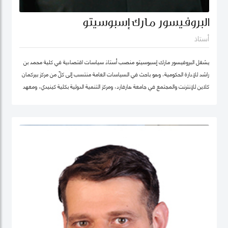
البروفيسور مارك إسبوسيتو
أستاذ
يشغل البروفيسور مارك إسبوسيتو منصب أستاذ سياسات اقتصادية في كلية محمد بن
راشد للإدارة الحكومية، وهو باحث في السياسات العامة منتسب إلى كلّ من مركز بيركمان
كلاين للإنترنت والمجتمع في جامعة هارفارد، ومركز التنمية الدولية بكلية كينيدي، ومعهد
هارفارد للعلوم الاجتماعية الكمية. ويقود عدداً من "العيادات السياسية" المتخصصة في
حوكمة التكنولوجيا حول العالم. كما شارك في تأسيس عدد من الشركات والمبادرات في
مجال الذكاء الاصطناعي، بما في ذلك Nexus FrontierTech، ومؤسسة AI Native ،
ومركز التفكير The Chart ThinkTank، ويشغل منصب كبير الاقتصاديين في مختبر الذكاء
الاصطناعي micro1 في وادي السيليكون.