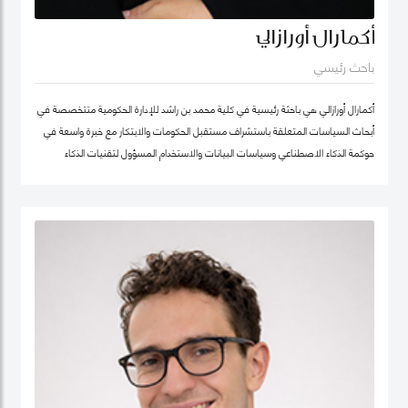
أكمارال أورازالي
باحث رئيسي
أكمارال أورازالي هي باحثة رئيسية في كلية محمد بن راشد للإدارة الحكومية متتخصصة في
أبحاث السياسات المتعلقة باستشراف مستقبل الحكومات والابتكار مع خبرة واسعة في
حوكمة الذكاء الاصطناعي وسياسات البيانات والاستخدام المسؤول لتقنيات الذكاء
الاصطناعي وتطبيقها في الخدمات العامة.
تركّز أعمالها البحثية على أخلاقيات الذكاء الاصطناعي وحوكمة الذكاء الاصطناعي المسؤول
وسياسات البيانات مع اهتمام خاص بتطوير أطر عملية تدعم الابتكار في القطاع العام
وتعزز تبنّي التقنيات الناشئة بصورة موثوقة ومستدامة. وتجمع بين العمق البحثي والخبرة
التطبيقية، مستندة إلى تجربة مهنية غنية في التحول الرقمي للقطاع الحكومي.