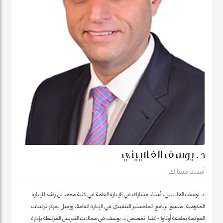
د. يوسف الغلاييني
أستاذ مشارك
د. يوسف الغلاييني، أستاذ مشارك في الإدارة العامة في كلية محمد بن راشد للإدارة
الحكومية، منسق برنامج الماجستير التنفيذي في الإدارة العامة، وزميل بمركز دراسات
الحوكمة بجامعة أوتاوا - كندا. تَخصص د. يوسف في مجالات التدريس المرتبطة بإدارة