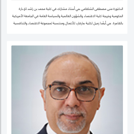
الدكتورة منى مصطفى الشلقامي هي أستاذ مشارك في كلية محمد بن راشد للإدارة
الحكومية وخريجة كلية الاقتصاد والشؤون العالمية والسياسة العامة في الجامعة الأمريكية
بالقاهرة. هي أيضًا زميل لكلية هارفارد للأعمال ومنتسبة لمجموعة الاقتصاد والتنافسية
في نفس الجامعة. تتركز اهتماماتها البحثية في مجالات سياسات الاقتصاد الكلي،
والتنمية المستدامة ، وسياسات التعليم ، والأمن الغذائي ، والسياسات الصحية ،
وصناديق الثروة السيادية. نشرت أعمالها البحثية في دوريات علمية دولية في مجال الإدارة
والعلوم التطبيقية، مجلة الأعمال والاقتصاد؛ وجامعة كامبريدج. الدكتورة منى حاليًا عضو
في شبكة الخبراء الإقليمية التابعة لمنظمة الأغذية والزراعة ورئيستها ايضا. حصلت على
درجة الدكتوراه. من كلية الاقتصاد والعلوم السياسية بجامعة القاهرة، وشهادتي الماجستير
والبكالوريوس في الاقتصاد من الجامعة الأمريكية بالقاهرة.