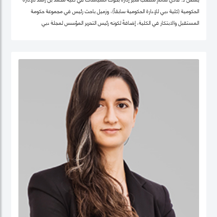
الحكومية (كلية دبي للإدارة الحكومية سابقاً)، وزميل باحث رئيس في مجموعة حكومة
المستقبل والابتكار في الكلية، إضافةً لكونه رئيس التحرير المؤسس لمجلة دبي
للسياسات. كما أنّه شريك سابق في مركز "بيلفر" للعلوم والشؤون الدولية في كلية هارفرد
كينيدي، جامعة هارفرد، وزميل سابق في مركز الابتكار والمعلومات لأبحاث السياسات في
كليّة "لي كوان يو" للسياسة العامّة، جامعة سنغافورة الوطنية. حصل فادي على شهادة
الدكتوراه في السياسات العامة في تخصص الحوكمة الرقمية من جامعة أكسفورد العريقة
وشهادة الماجيستير في إدارة أنظمة المعلومات من كلية لندن للعلوم الاقتصادية
والسياسية، إضافة لشهادة البكالوريوس في هندسة الكمبيوتر من جامعة حلب. يعتبر د.
فادي سالم أحد أهم المفكرين والمتخصصين عالمياً في مجالات الحكومة الرقمية
ومستقبل العمل الحكومي وسياسات البيانات، حيث تشمل مجالات تخصّصه الحوكمة
الرقمية والسياسات التكنولوجية وإدارة منظومة البيانات الحكومية وحوكمة الذكاء
الاصطناعي، حيث يعتبر على مدى العقدين السابقين أحد أهم الباحثين تأثيراً في هذه
المجالات عالمياً، وقد اختير كواحد من أهم 100 شخصية مؤثرة في مجال الحكومة الرقمية
عالمياً (Apolitical). وهو عضو في عديد من مجالس الإدارة والأمناء في هذه المجالات مثل
المجلس الاستشاري لأخلاقيات الذكاء الاصطناعي لـهيئة دبي الرقمية وعضو مجموعة
عمل خبراء حوكمة آثار الذكاء الاصطناعي التابع لمنظمة ISO، وعضو المجلس العالمي
لأهداف التنمية المستدامة التابع للقمة العالمية للحكومات، وعضو مجلس أمناء جمعية
الحكومة الرقمية، الجمعية الرائدة عالمياً في مجال البحث العلمي في مجالات الحوكمة