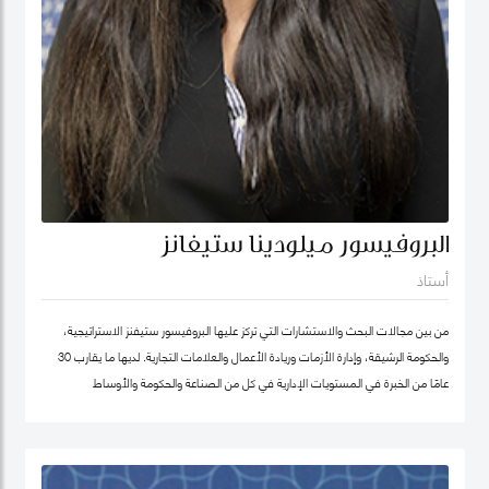
البروفيسور ميلودينا ستيفانز
أستاذ
من بين مجالات البحث والاستشارات التي تركز عليها البروفيسور ستيفنز الاستراتيجية،
والحكومة الرشيقة، وإدارة الأزمات وريادة الأعمال والعلامات التجارية. لديها ما يقارب 30
عامًا من الخبرة في المستويات الإدارية في كل من الصناعة والحكومة والأوساط
الأكاديمية. وقبل انضمامها إلى كلية محمد بن راشد للإدارة الحكومية ترأست برنامج
الماجستير في إدارة الابتكار، وكانت أول امرأة هندية تشغل منصب عميد جامعة في ألمانيا.
أمضت قبل ذلك أكثر من عقد في جامعة ولونغونغ في دبي (الإمارات العربية المتحدة) ،
وهي واحدة من أوائل الجامعات الخاصة في الإمارات العربية المتحدة ، حيث تولت منصب