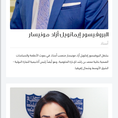
البروفيسور إيمانويل أزاد مونيسار
أستاذ
يشغل البروفيسور إمانويل أزاد مونيسار منصب أستاذ في بحوث الأنظمة والسياسات
الصحية بكلية محمد بن راشد للإدارة الحكومية، وهو أيضاً رئيس أكاديمية التجارة الدولية -
الشرق الأوسط وشمال إفريقيا.