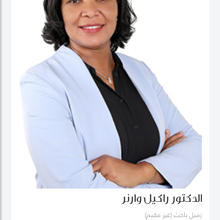
الدكتور راكيل وارنر
زميل باحث (غير مقيم)