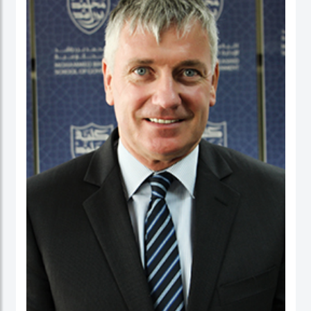
عمل في كلية الأعمال، والاقتصاد والدراسات السياسية ومعهد الدراسات السياسية كقائد
برنامج لدراسات الخريجين. ومنذ بداية مسيرته المهنية الأكاديمية، تميز الدكتور حبيب الرحمن
بنشاط كبير في إجراء البحوث حيث نشرت العديد من بحوثه في دوريات محكمة وله أيضاً
عدد من الكتب التي قام بتحريرها. كما قدم أوراقاً، وأدار جلسات حوارية في عدة مؤتمرات
وحلقات بحث دولية.