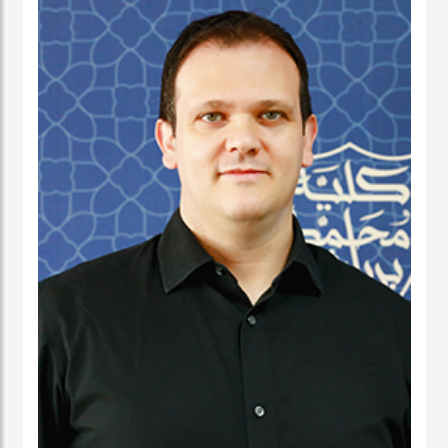
نائب العميد ومدير برنامج الماجستير في إدارة الأعمال. شاركت بنشاط في لجان الاعتماد
ولجان الاعتماد في كل من الإمارات العربية المتحدة وألمانيا، بالإضافة إلى مهامها في
التواصل مع المؤسسات. عاشت في الولايات المتحدة الأمريكية والهند وتايوان وألمانيا.
البروفيسور ستيفنز عضو في العديد من المجالس الاستشارية، وهي جزء من مجموعتي
عمل حول أخلاقيات الذكاء الاصطناعي في IEEE SA