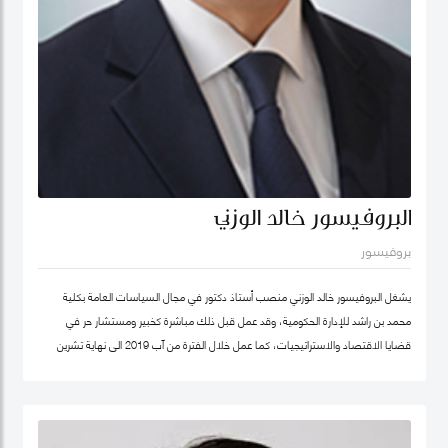
البروفيسور خالد الوزني
بروفيسور
يشغل البروفيسور خالد الوزني منصب أستاذ دكتور في مجال السياسات العامة بكلية
محمد بن راشد للإدارة الحكومية، وقد عمل قبل ذلك مباشرة كخبير ومستشار حر في
قضايا الاقتصاد والاستراتيجيات، كما عمل خلال الفترة من آب 2019 الى نهاية تشرين
ثاني/نوفمبر 2020 كرئيس لهيئة الاستثمار في الأردن، وكان قبلها من 2015-2019
مستشار الاستراتيجية والمعرفة في مؤسسة محمد بن راشد آل مكتوم- دبي، وقد كان
سابقا كبير الاقتصاديين/خبير ومحلل مالي واقتصادي واستراتيجيات- وشريك مؤسس في
شركة إسناد للاستشارات، وعمل بين الفترة 2006-2011 في القطاع الخاص مديرا عاما