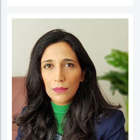
جامعة نيوكاسل في أستراليا.
الدكتور عبدالله، مستشار مالي لديه أكثر من 25 عامًا من الخبرة العملية في مجالات: المالية
والحسابات، الإدارة الإستراتيجية، وتطوير الأعمال، وذلك في كل من: القطاع الحكومي،
والقطاع شبه الحكومي، والقطاع الخاص. كما أ، الدكتور عبد الله مدقق حسابات معتمد،
ووكيل ضرائب، وخبير قضائي، ومحكم.