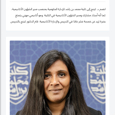
انضم د. كينج إلى كلية محمد بن راشد للإدارة الحكومية بمنصب مدير الشؤون الأكاديمية،
كما أنه أستاذ مشارك ومدير الشؤون الأكاديمية في الكلية. وهو أكاديمي مهني يتمتع
بخبرة تزيد عن خمسة عشر عامًا في التدريس والإدارة الأكاديمية. قام الدكتور كينج بالتدريس
في جامعات مختلفة في أوروبا وإفريقيا والشرق الأوسط في مرحلتيّ البكالوريوس ومرحلة
الدراسات العليا. قبل انضمامه إلى كلية محمد بن راشد للإدارة الحكومية، عمل الدكتور كينج
في مناصب إدارية مختلفة بما في ذلك رئيس إدارة، ورئيس لجنة الاعتماد، ورئيس مركز
ريادة الأعمال، وعميدًا لجامعة في الكويت مؤخرًا.