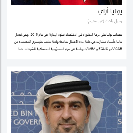
يوليا أراي
زميل باحث (غير مقيم)
حصلت يوليا على درجة الدكتوراه في الاقتصاد (علوم الإدارة) في عام 2015، وهي تعمل
حالياً كأستاذ مشارك في كلية إدارة الأعمال بجامعة ولاية سانت بطرسبرغ (المعتمدة من
AACSB و EQUIS و AMBA)، وباحثة في مركز المسؤولية الاجتماعية للشركات. كما
تشغل منصب المدير الأكاديمي لبرنامج الماجستير في الإدارة في كلية إدارة الأعمال
بجامعة سانت بطرسبرغ. انضمت يوليا إلى كلية محمد بن راشد للإدارة الحكومية كزميل
باحث غير مقيم في عام 2023. تركز مجالات بحثها الرئيسية على ريادة الأعمال الاجتماعية،
والتنمية المستدامة، والمسؤولية الاجتماعية للشركات. وهي عضو نشط في الشبكة
الدولية للباحثين في ريادة الأعمال الاجتماعية (شبكة EMES) وشبكة الأعمال في
المجتمع، وأكاديمية الإدارة، وأكاديمية الأعمال الدولية. حصلت على شهادات تقدير
لمساهماتها في تطوير ريادة الأعمال الاجتماعية في روسيا من المنظمات العامة
والخاصة. ألّفت أكثر من 30 منشورًا في مجلات وطنية ودولية، وكتب، ومجموعات دراسات
حالة. نُشرت أعمالها في مراجعة الأعمال الدولية، حوكمة الشركات، مراجعة الأسواق
الناشئة، مراجعة الإدارة الأوروبية، وغيرها. كما أنها مراجع للعديد من المجلات الوطنية
والدولية.
ملف غوغل سكولار