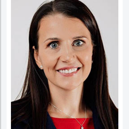
ورئيسا تنفيذيا لسرايا العقبة، وتعمير الاردنية القابضة ودارات الأردنية القابضة.