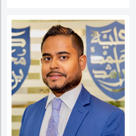
القطاع العام (الإدارة الحكومية، الإدارة العامة، إدارة الموارد البشرية، إدارة المشاريع
الحكومية، السلوك التنظيمي والتنمية المؤسسية) إضافة إلى الحوكمة والسياسات
العامة. قبل التحاقه بكلية محمد بن راشد للإدارة الحكومية، عمل الدكتور يوسف كأستاذ
مساعد وشغل منصب مدير برنامج إدارة الموارد البشرية في كلية إدارة الأعمال في الكلية
الأسترالية في دولة الكويت. قبل ذلك، عمل كمستشار للحكومة الاتحادية في كندا في عدد
من المشاريع المرتبطة بالتطوير المؤسسي و بناء القدرات التنظيمية حيث قام بتصميم
وتنفيذ العديد من برامج التدريب للحكومة الاتحادية بما في ذلك مجالات التفكير
الاستراتيجي والإدارة القائمة على النتائج تحت بند تنفيذ البرامج الحكومية والسياسات
العامة.