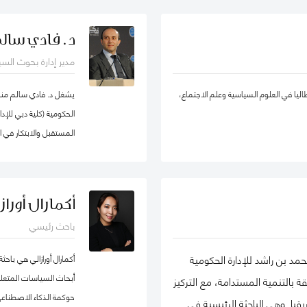
لإدارة الحكومية كزميل باحث غير مقيم في
يادة الأعمال الاجتماعية، والتنمية المستدامة،
د. فادي سال
في الشبكة الدولية للباحثين في ريادة
والحسابات، الإدارة الإس
مدير إدارة بحوث الس
ة EMES) وشبكة الأعمال في المجتمع، وأكاديمية الإدارة، وأكاديمية
والقطاع شبه الحكومي، و
اتها في تطوير ريادة الأعمال الاجتماعية
ووكيل ضرائب، وخبير ق
طاليا في العلوم السياسية وعلم الاجتماع،
يشغل د. فادي سالم منصب
في روسيا من المنظمات العامة والخاصة. ألّفت أكثر من 30 منشورًا في مجلات وطنية
الحكومية (كلية دبي للإ
مالها في مراجعة الأعمال الدولية،
المستقبل والابتكار في 
إدارة الأوروبية، وغيرها. كما أنها مراجع
كما أنّه شريك سابق في م
 سكولار
جامعة هارفرد، وزميل سا
كوان يو" للسياسة العام
أكمارال أورازا
السياسات العامة في تخ
باحث رئيسي
الماجيستير في إدارة أن
لشهادة البكالوريوس في 
مد بن راشد للإدارة الحكومية
أكمارال أورازالي هي با
المفكرين والمتخصصين ع
أبحاث السياسات المتعل
بالتنمية المستدامة، مع التركيز
وسياسات البيانات، حي
حوكمة الذكاء الاصطناعي
ا. وهي الباحثة الرئيسية في
التكنولوجية وإدارة منظو