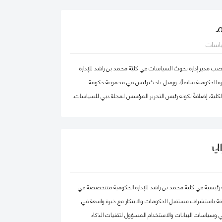
الدكتور عبدالله، مستشار مالي لديه أكثر من 25 عامًا من الخبرة العملية في مجالات: المالية
م
تراتيجية، وتطوير الأعمال، وذلك في كل من: القطاع الحكومي،
ياسات
القطاع الخاص. كما أ، الدكتور عبد الله مدقق حسابات معتمد،
ضائي، ومحكم.
 مدير إدارة بحوث السياسات في كليّة محمد بن راشد للإدارة
دارة الحكومية سابقاً)، وزميل باحث رئيس في مجموعة حكومة
الكلية، إضافةً لكونه رئيس التحرير المؤسس لمجلة دبي للسياسات.
ركز "بيلفر" للعلوم والشؤون الدولية في كلية هارفرد كينيدي،
بق في مركز الابتكار والمعلومات لأبحاث السياسات في كليّة "لي
ّة، جامعة سنغافورة الوطنية. حصل فادي على شهادة الدكتوراه في
لي
صص الحوكمة الرقمية من جامعة أكسفورد العريقة وشهادة
ظمة المعلومات من كلية لندن للعلوم الاقتصادية والسياسية، إضافة
هندسة الكمبيوتر من جامعة حلب. يعتبر د. فادي سالم أحد أهم
حثة رئيسية في كلية محمد بن راشد للإدارة الحكومية متتخصصة في
المياً في مجالات الحكومة الرقمية ومستقبل العمل الحكومي
قة باستشراف مستقبل الحكومات والابتكار مع خبرة واسعة في
ث تشمل مجالات تخصّصه الحوكمة الرقمية والسياسات
 وسياسات البيانات والاستخدام المسؤول لتقنيات الذكاء
مة البيانات الحكومية وحوكمة الذكاء الاصطناعي، حيث يعتبر على