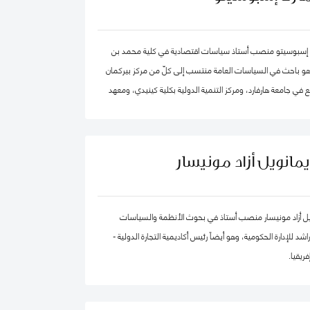
 في الكويت مؤخرًا.
 إسبوسيتو منصب أستاذ سياسات اقتصادية في كلية محمد بن
 وهو باحث في السياسات العامة منتسب إلى كلّ من مركز بيركمان
 في جامعة هارفارد، ومركز التنمية الدولية بكلية كينيدي، ومعهد
ية الكمية. ويقود عدداً من "العيادات السياسية" المتخصصة في
 العالم. كما شارك في تأسيس عدد من الشركات والمبادرات في
مجال الذكاء الاصطناعي، بما في ذلك Nexus FrontierTech، ومؤسسة AI Native ، ومركز
يمانويل أزاد مونيسار
التفكير The Chart ThinkTank، ويشغل منصب كبير الاقتصاديين في مختبر الذكاء
يل أزاد مونيسار منصب أستاذ في بحوث الأنظمة والسياسات
د للإدارة الحكومية، وهو أيضاً رئيس أكاديمية التجارة الدولية -
ريقيا.