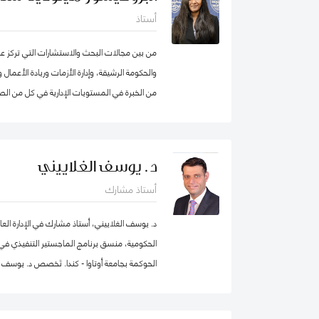
أستاذ
من بين مجالات البحث والاستشارات التي تركز عليه
من الخبرة في المستويات الإدارية في كل من الصن
انضمامها إلى كلية محمد بن راشد للإدارة الحكومي
الابتكار، وكانت أول امرأة هندية تشغل منصب عم
من عقد في جامعة ولونغونغ في دبي (الإمارات الع
د. يوسف الغلاييني
الجامعات الخاصة في الإمارات العربية المتحدة 
أستاذ مشارك
برنامج الماجستير في إدارة الأعمال. شاركت بنشا
من الإمارات العربية المتحدة وألمانيا، بالإضاف
د. يوسف الغلاييني، أستاذ مشارك في الإدارة العا
عاشت في الولايات المتحدة الأمريكية والهند وتاي
الحكومية، منسق برنامج الماجستير التنفيذي في ال
العديد من المجالس الاستشارية، وهي جزء من م
الحوكمة بجامعة أوتاوا - كندا. تَخصص د. يوسف ف
الاصطناعي في IEEE SA
العام (الإدارة الحكومية، الإدارة العامة، إدارة المو
التنظيمي والتنمية المؤسسية) إضافة إلى الحوكمة