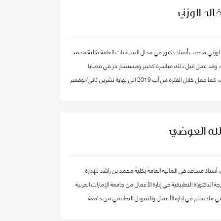
لد الوزني
الوزني منصب أستاذ دكتور في مجال السياسات العامة بكلية محمد
ية، وقد عمل قبل ذلك مباشرة كخبير ومستشار حر في قضايا
الاقتصاد والاستراتيجيات، كما عمل خلال الفترة من آب 2019 الى نهاية تشرين ثاني/نوفمبر
2020 كرئيس لهيئة الاستثمار في الأردن، وكان قبلها من 2015-2019 مستشار الاستراتيجية
 بن راشد آل مكتوم- دبي، وقد كان سابقا كبير الاقتصاديين/
صادي واستراتيجيات- وشريك مؤسس في شركة إسناد للاستشارات،
الله العوضي
وعمل بين الفترة 2006-2011 في القطاع الخاص مديرا عاما ورئيسا تنفيذيا لسرايا العقبة،
دارات الأردنية القابضة.
، أستاذ مساعد في المالية العامة بكلية محمد بن راشد للإدارة
الدكتوراة التطبيقية في إدارة الأعمال من جامعة الإمارات العربية
ي ماجستير في إدارة الأعمال والتمويل التطبيقي من جامعة