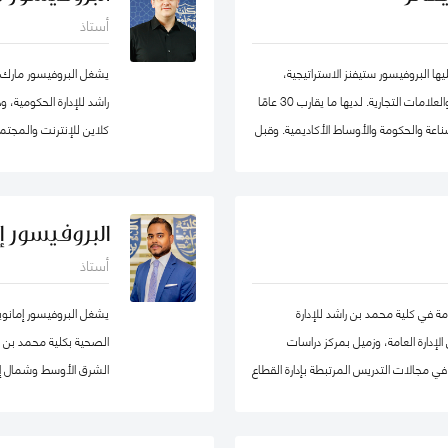
الأعمال، وعميدًا لجامعة
أستاذ
ا البروفيسور ستيفنز الاستراتيجية،
يشغل البروفيسور مارك
والحكومة الرشيقة، وإدارة الأزمات وريادة الأعمال والعلامات التجارية. لديها ما يقارب 30 عامًا
راشد للإدارة الحكومية،
اعة والحكومة والأوساط الأكاديمية. وقبل
كلاين للإنترنت والمجتمع
ة ترأست برنامج الماجستير في إدارة
هارفارد للعلوم الاجتماع
يد جامعة في ألمانيا. أمضت قبل ذلك أكثر
حوكمة التكنولوجيا حول
ربية المتحدة) ، وهي واحدة من أوائل
البروفيسور إ
، حيث تولت منصب نائب العميد ومدير
أستاذ
ط في لجان الاعتماد ولجان الاعتماد في كل
الاصطناعي micro1 في وادي السيليكون.
ة إلى مهامها في التواصل مع المؤسسات.
مة في كلية محمد بن راشد للإدارة
يشغل البروفيسور إمانو
وان وألمانيا. البروفيسور ستيفنز عضو في
إدارة العامة، وزميل بمركز دراسات
الصحية بكلية محمد بن راش
جموعتي عمل حول أخلاقيات الذكاء
ي مجالات التدريس المرتبطة بإدارة القطاع
الشرق الأوسط وشمال إف
ارد البشرية، إدارة المشاريع الحكومية، السلوك
 والسياسات العامة. قبل التحاقه بكلية