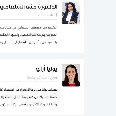
محمد بن راشد للإدارة الحكومية، عمل الدكتو
الدكتورة منى الشلقامي
برنامج إدارة الموارد البشرية في كلية إدارة الأعما
أستاذ مشارك
ذلك، عمل كمستشار للحكومة الاتحادية في كندا ف
المؤسسي و بناء القدرات التنظيمية حيث قام بتص
الدكتورة منى مصطفى الشلقامي هي أستاذ مشارك
للحكومة الاتحادية بما في ذلك مجالات التفكير الا
الحكومية وخريجة كلية الاقتصاد والشؤون العالمية
بند تنفيذ البرامج الحكومية والسياسات العامة.
بالقاهرة. هي أيضًا زميل لكلية هارفارد للأعمال 
نفس الجامعة. تتركز اهتماماتها البحثية في مجال
المستدامة ، وسياسات التعليم ، والأمن الغذائي 
السيادية. نشرت أعمالها البحثية في دوريات علمية 
يوليا أراي
مجلة الأعمال والاقتصاد؛ وجامعة كامبريدج. الدكت
زميل باحث (غير مقيم)
الإقليمية التابعة لمنظمة الأغذية والزراعة ورئيس
كلية الاقتصاد والعلوم السياسية بجامعة القاهرة
الاقتصاد من الجامعة الأمريكية بالقاهرة.
و EQUIS و AMBA)، وباحثة في مركز
المدير الأكاديمي لبرنامج الماجستير في الإدارة ف