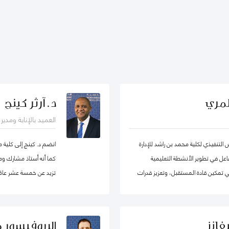
لمري
د. آرثر كينج
العميد بالإنابة ومدي
لتنفيذي لكلية محمد بن راشد للإدارة
انضم د. كينج إلى كلية 
ساهم بشكل فاعل في تطوير الأنشطة التعليمية
كما أنه أستاذ مشارك ومد
 في تمكين قادة المستقبل، وتعزيز قدرات
تزيد عن خمسة عشر عامًا 
لى اعتماد سياسات عامة فاعلة.
جامعات مختلفة في أوروب
الدراسات العليا. قبل ان
في مناصب إدارية مختلفة 
فانز
البروفيسور 