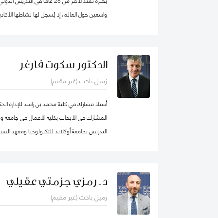
بخبرة تمتد لأكثر من 25 عاماً في 
واسعين حول العالم، إذ يُسجل لها نشاطها الأكادي
والمساواة، حيث شرعت، في بلدها الأم جامايكا،
المدينة إذ عملت على ربط أصحاب أعمال الخير مع 
تعليمية.
الدكتور سكوت فارغر
زميل باحث (غير مقيم)
أستاذ مشارك في كلية محمد بن راشد للإدارة ال
المشارك في الأبحاث بكلية الأعمال في جامعة و
التدريس بجامعة أوكلاند للتكنولوجيا ومعهد السيا
لدراسات سوق العمل (معهد أبحاث العمل في نيوزيل
د. رمزي جزمتي عقيلي
زميل باحث (غير مقيم)