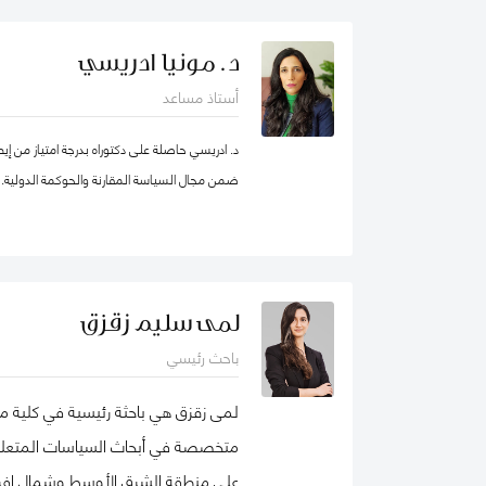
بطرسبرغ. انضمت يوليا إلى كلية محمد بن راشد ل
عام 2023. تركز مجالات بحثها الرئيسية على ر
د. مونيا ادريسي
والمسؤولية الاجتماعية للشركات. وهي عضو نشط 
أستاذ مساعد
الأعمال الاجتماعية (شبك
الأعمال الدولية. حصلت على شهادات تقدير لمساهم
د. ادريسي حاصلة على دكتوراه بدرجة امتياز من إي
ضمن مجال السياسة المقارنة والحوكمة الدولية.
ودولية، وكتب، ومجموعات دراسات حالة. نُشرت أع
حوكمة الشركات، مراجعة الأسواق الناشئة، مراجعة ال
للعديد من المجلات الوطنية والدولية.
ملف غوغل
لمى سليم زقزق
باحث رئيسي
لمى زقزق هي باحثة رئيسية في كلية مح
متخصصة في أبحاث السياسات المتعلقة 
على منطقة الشرق الأوسط وشمال إفريقي