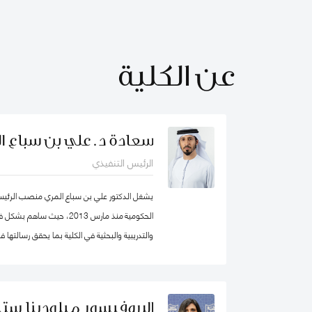
عن الكلية
سعادة د. علي بن سباع ا
الرئيس التنفيذي
يشغل الدكتور علي بن سباع المري منصب الرئيس ا
الحكومية منذ مارس 2013، حيث 
والتدريبية والبحثية في الكلية بما يحقق رسالتها
المؤسسات الحكومية في الدولة والوطن العربي ع
البروفيسور ميلودينا ستي