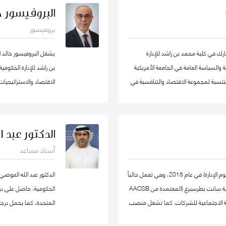
ر يوسف كأستاذ مساعد وشغل منصب مدير
البروفيسور خا
ل في الكلية الأسترالية في دولة الكويت. قبل
بروفيسور
ي عدد من المشاريع المرتبطة بالتطوير
ميم وتنفيذ العديد من برامج التدريب
 في كلية محمد بن راشد للإدارة
يشغل البروفيسور خالد 
ستراتيجي والإدارة القائمة على النتائج تحت
 والسياسة العامة في الجامعة الأمريكية
بن راشد للإدارة الحكوم
ومنتسبة لمجموعة الاقتصاد والتنافسية في
ات سياسات الاقتصاد الكلي، والتنمية
، والسياسات الصحية ، وصناديق الثروة
والمعرفة في مؤسسة محمد
دولية في مجال الإدارة والعلوم التطبيقية،
خبير ومحلل مالي واقت
الدكتور عبد 
ورة منى حاليًا عضو في شبكة الخبراء
أستاذ مساعد
تها ايضا. حصلت على درجة الدكتوراه. من
وتعمير الاردنية القابضة و
، وشهادتي الماجستير والبكالوريوس في
حصلت يوليا على درجة الدكتوراه في الاقتصاد (علوم الإدارة) في عام 2015، وهي تعمل حالياً
الدكتور عبد الله العوضي
كأستاذ مشارك في كلية إدارة الأعمال بجامعة ولاية سانت بطرسبرغ (المعتمدة من AACSB
الحكومية، حاصل على درجة 
 المسؤولية الاجتماعية للشركات. كما تشغل منصب
المتحدة، كما يحمل درجت
ي كلية إدارة الأعمال بجامعة سانت
نيوكاسل في أستراليا.