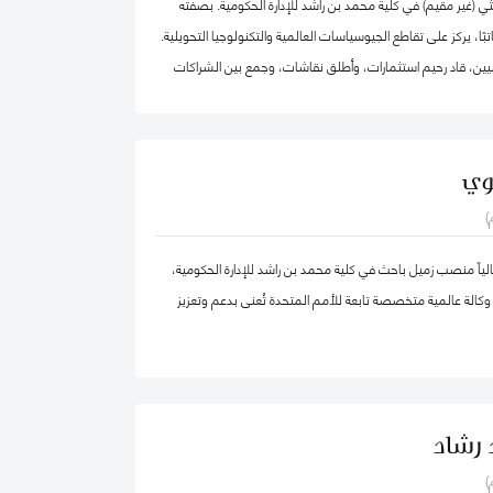
ي (غير مقيم) في كلية محمد بن راشد للإدارة الحكومية. بصفته
اتبًا، يركز على تقاطع الجيوسياسات العالمية والتكنولوجيا التحويلية.
يين، قاد رحيم استثمارات، وأطلق نقاشات، وجمع بين الشراكات
لقضايا العالمية الأكثر أهمية عبر أربع قارات، من التكنولوجيا
صادية إلى الجيوسياسات والصحة العالمية.
بالإضافة إلى عمله في تقديم الاستشارات الجيوسياسية، يعمل على بناء منصة "2040
وي
منصة عالمية تقوم على إيمان راسخ بقوة التكنولوجيا التحويلية اللامركزية.
)
كة ماكينزي وشركاه، ومؤسسة الآغا خان، والأمم المتحدة، وكان
مؤسسًا لشركة "Globesight". حصل على درجة الماجستير في السياسة العامة من كلية
اً منصب زميل باحث في كلية محمد بن راشد للإدارة الحكومية،
 بجامعة هارفارد، ودرجة البكالوريوس من جامعة برينستون، وهو من
كالة عالمية متخصصة تابعة للأمم المتحدة تُعنى بدعم وتعزيز
 رشاد
)