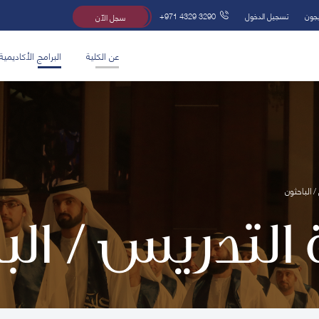
يجون
تسجيل الدخول
+971 4329 3290
سجل الآن
عن الكلية
البرامج الأكاديمية
/ الباحثون
 التدريس / ال