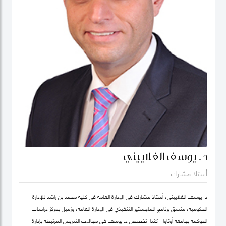
د. يوسف الغلاييني
أستاذ مشارك
د. يوسف الغلاييني، أستاذ مشارك في الإدارة العامة في كلية محمد بن راشد للإدارة
الحكومية، منسق برنامج الماجستير التنفيذي في الإدارة العامة، وزميل بمركز دراسات
الحوكمة بجامعة أوتاوا - كندا. تَخصص د. يوسف في مجالات التدريس المرتبطة بإدارة