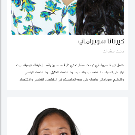
كيرتانا سوبراماني
باحث مشارك
تعمل كيرتانا سوبراماني كباحث مشارك في كلية محمد بن راشد للإدارة الحكومية، حيث
تركز على السياسة الاقتصادية والتنمية ، والاقتصاد الدائري ، والاقتصاد الرقمي ،
والتعليم. سوبراماني حاصلة على درجة الماجستير في الاقتصاد القياسي والاقتصاد
الرياضي من كلية لندن للاقتصاد ودرجة البكالوريوس في الهندسة الصناعية وهندسة
النظم مع تخصص ثانوي في الاقتصاد من معهد جورجيا للتكنولوجيا.