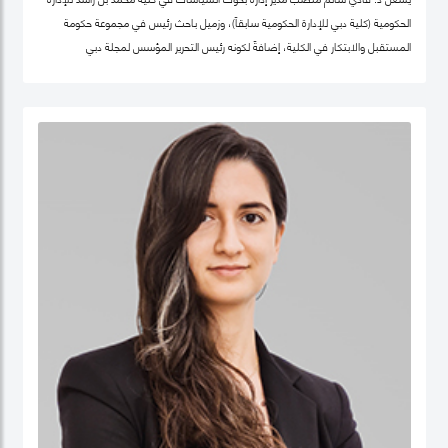
الحكومية (كلية دبي للإدارة الحكومية سابقاً)، وزميل باحث رئيس في مجموعة حكومة
المستقبل والابتكار في الكلية، إضافةً لكونه رئيس التحرير المؤسس لمجلة دبي
للسياسات. كما أنّه شريك سابق في مركز "بيلفر" للعلوم والشؤون الدولية في كلية هارفرد
كينيدي، جامعة هارفرد، وزميل سابق في مركز الابتكار والمعلومات لأبحاث السياسات في
كليّة "لي كوان يو" للسياسة العامّة، جامعة سنغافورة الوطنية. حصل فادي على شهادة
الدكتوراه في السياسات العامة في تخصص الحوكمة الرقمية من جامعة أكسفورد العريقة
وشهادة الماجيستير في إدارة أنظمة المعلومات من كلية لندن للعلوم الاقتصادية
والسياسية، إضافة لشهادة البكالوريوس في هندسة الكمبيوتر من جامعة حلب. يعتبر د.
فادي سالم أحد أهم المفكرين والمتخصصين عالمياً في مجالات الحكومة الرقمية
ومستقبل العمل الحكومي وسياسات البيانات، حيث تشمل مجالات تخصّصه الحوكمة
الرقمية والسياسات التكنولوجية وإدارة منظومة البيانات الحكومية وحوكمة الذكاء
الاصطناعي، حيث يعتبر على مدى العقدين السابقين أحد أهم الباحثين تأثيراً في هذه
المجالات عالمياً، وقد اختير كواحد من أهم 100 شخصية مؤثرة في مجال الحكومة الرقمية
عالمياً (Apolitical). وهو عضو في عديد من مجالس الإدارة والأمناء في هذه المجالات مثل
المجلس الاستشاري لأخلاقيات الذكاء الاصطناعي لـهيئة دبي الرقمية وعضو مجموعة
عمل خبراء حوكمة آثار الذكاء الاصطناعي التابع لمنظمة ISO، وعضو المجلس العالمي
لأهداف التنمية المستدامة التابع للقمة العالمية للحكومات، وعضو مجلس أمناء جمعية
الحكومة الرقمية، الجمعية الرائدة عالمياً في مجال البحث العلمي في مجالات الحوكمة