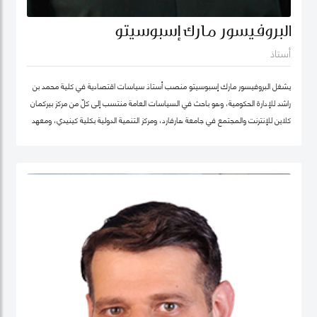
البروفيسور مارك إسبوسيتو
أستاذ
يشغل البروفيسور مارك إسبوسيتو منصب أستاذ سياسات اقتصادية في كلية محمد بن
راشد للإدارة الحكومية، وهو باحث في السياسات العامة منتسب إلى كلّ من مركز بيركمان
كلاين للإنترنت والمجتمع في جامعة هارفارد، ومركز التنمية الدولية بكلية كينيدي، ومعهد
هارفارد للعلوم الاجتماعية الكمية. ويقود عدداً من "العيادات السياسية" المتخصصة في
حوكمة التكنولوجيا حول العالم. كما شارك في تأسيس عدد من الشركات والمبادرات في
مجال الذكاء الاصطناعي، بما في ذلك Nexus FrontierTech، ومؤسسة AI Native ،
ومركز التفكير The Chart ThinkTank، ويشغل منصب كبير الاقتصاديين في مختبر الذكاء
الاصطناعي micro1 في وادي السيليكون.