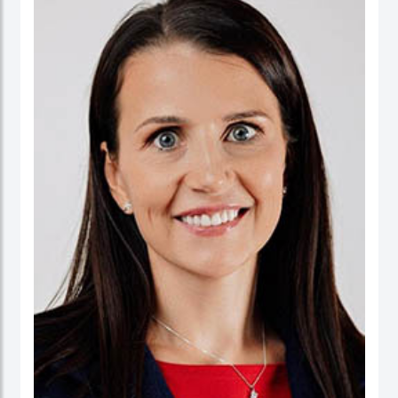
ورئيسا تنفيذيا لسرايا العقبة، وتعمير الاردنية القابضة ودارات الأردنية القابضة.