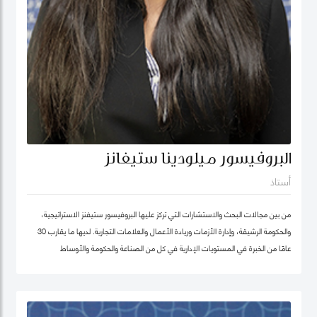
البروفيسور ميلودينا ستيفانز
أستاذ
من بين مجالات البحث والاستشارات التي تركز عليها البروفيسور ستيفنز الاستراتيجية،
والحكومة الرشيقة، وإدارة الأزمات وريادة الأعمال والعلامات التجارية. لديها ما يقارب 30
عامًا من الخبرة في المستويات الإدارية في كل من الصناعة والحكومة والأوساط
الأكاديمية. وقبل انضمامها إلى كلية محمد بن راشد للإدارة الحكومية ترأست برنامج
الماجستير في إدارة الابتكار، وكانت أول امرأة هندية تشغل منصب عميد جامعة في ألمانيا.
أمضت قبل ذلك أكثر من عقد في جامعة ولونغونغ في دبي (الإمارات العربية المتحدة) ،
وهي واحدة من أوائل الجامعات الخاصة في الإمارات العربية المتحدة ، حيث تولت منصب