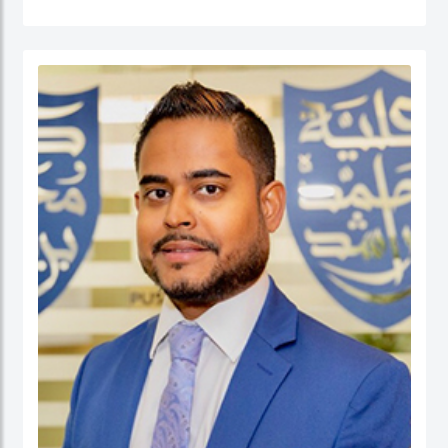
القطاع العام (الإدارة الحكومية، الإدارة العامة، إدارة الموارد البشرية، إدارة المشاريع
الحكومية، السلوك التنظيمي والتنمية المؤسسية) إضافة إلى الحوكمة والسياسات
العامة. قبل التحاقه بكلية محمد بن راشد للإدارة الحكومية، عمل الدكتور يوسف كأستاذ
مساعد وشغل منصب مدير برنامج إدارة الموارد البشرية في كلية إدارة الأعمال في الكلية
الأسترالية في دولة الكويت. قبل ذلك، عمل كمستشار للحكومة الاتحادية في كندا في عدد
من المشاريع المرتبطة بالتطوير المؤسسي و بناء القدرات التنظيمية حيث قام بتصميم
وتنفيذ العديد من برامج التدريب للحكومة الاتحادية بما في ذلك مجالات التفكير
الاستراتيجي والإدارة القائمة على النتائج تحت بند تنفيذ البرامج الحكومية والسياسات
العامة.