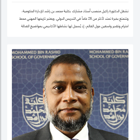
تشغل الدكتورة راكيل منصب أستاذ مشارك بكلية محمد بن راشد للإدارة الحكومية،
وتتمتع بخبرة تمتد لأكثر من 25 عاماً في التدريس الدولي. ويعتبر تاريخها المهني محط
احترام وتقدير واسعين حول العالم، إذ يُسجل لها نشاطها الأكاديمي بمواضيع العدالة
الاجتماعية والمساواة، حيث شرعت، في بلدها الأم جامايكا، بإنشاء مشاريع مشاركة
مجتمعية داخل المدينة إذ عملت على ربط أصحاب أعمال الخير مع العائلات التي تحتاج إلى
مساعدة تعليمية.