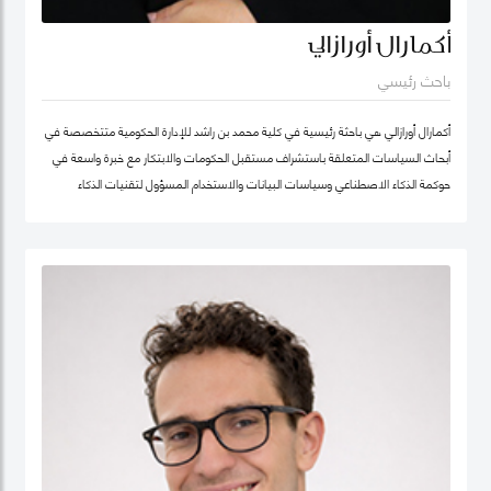
أكمارال أورازالي
باحث رئيسي
أكمارال أورازالي هي باحثة رئيسية في كلية محمد بن راشد للإدارة الحكومية متتخصصة في
أبحاث السياسات المتعلقة باستشراف مستقبل الحكومات والابتكار مع خبرة واسعة في
حوكمة الذكاء الاصطناعي وسياسات البيانات والاستخدام المسؤول لتقنيات الذكاء
الاصطناعي وتطبيقها في الخدمات العامة.
تركّز أعمالها البحثية على أخلاقيات الذكاء الاصطناعي وحوكمة الذكاء الاصطناعي المسؤول
وسياسات البيانات مع اهتمام خاص بتطوير أطر عملية تدعم الابتكار في القطاع العام
وتعزز تبنّي التقنيات الناشئة بصورة موثوقة ومستدامة. وتجمع بين العمق البحثي والخبرة
التطبيقية، مستندة إلى تجربة مهنية غنية في التحول الرقمي للقطاع الحكومي.