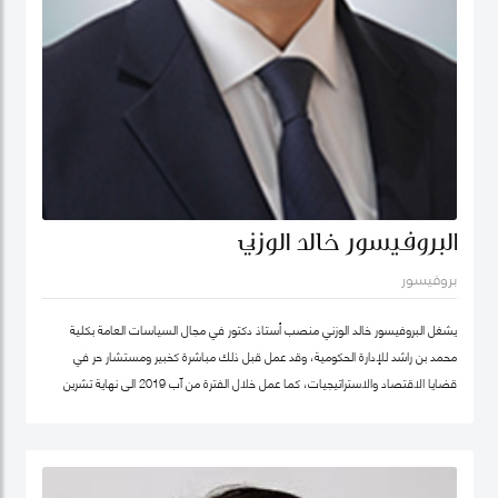
البروفيسور خالد الوزني
بروفيسور
يشغل البروفيسور خالد الوزني منصب أستاذ دكتور في مجال السياسات العامة بكلية
محمد بن راشد للإدارة الحكومية، وقد عمل قبل ذلك مباشرة كخبير ومستشار حر في
قضايا الاقتصاد والاستراتيجيات، كما عمل خلال الفترة من آب 2019 الى نهاية تشرين
ثاني/نوفمبر 2020 كرئيس لهيئة الاستثمار في الأردن، وكان قبلها من 2015-2019
مستشار الاستراتيجية والمعرفة في مؤسسة محمد بن راشد آل مكتوم- دبي، وقد كان
سابقا كبير الاقتصاديين/خبير ومحلل مالي واقتصادي واستراتيجيات- وشريك مؤسس في
شركة إسناد للاستشارات، وعمل بين الفترة 2006-2011 في القطاع الخاص مديرا عاما