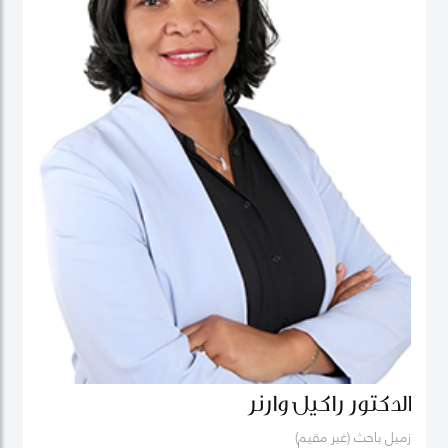
الدكتور راكيل وارنر
زميل باحث (غير مقيم)