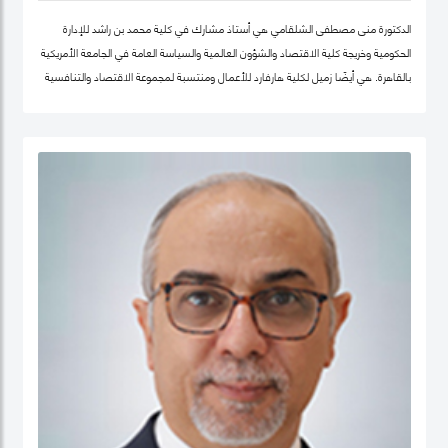
الدكتورة منى مصطفى الشلقامي هي أستاذ مشارك في كلية محمد بن راشد للإدارة
الحكومية وخريجة كلية الاقتصاد والشؤون العالمية والسياسة العامة في الجامعة الأمريكية
بالقاهرة. هي أيضًا زميل لكلية هارفارد للأعمال ومنتسبة لمجموعة الاقتصاد والتنافسية
في نفس الجامعة. تتركز اهتماماتها البحثية في مجالات سياسات الاقتصاد الكلي،
والتنمية المستدامة ، وسياسات التعليم ، والأمن الغذائي ، والسياسات الصحية ،
وصناديق الثروة السيادية. نشرت أعمالها البحثية في دوريات علمية دولية في مجال الإدارة
والعلوم التطبيقية، مجلة الأعمال والاقتصاد؛ وجامعة كامبريدج. الدكتورة منى حاليًا عضو
في شبكة الخبراء الإقليمية التابعة لمنظمة الأغذية والزراعة ورئيستها ايضا. حصلت على
درجة الدكتوراه. من كلية الاقتصاد والعلوم السياسية بجامعة القاهرة، وشهادتي الماجستير
والبكالوريوس في الاقتصاد من الجامعة الأمريكية بالقاهرة.