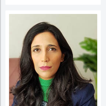
جامعة نيوكاسل في أستراليا.
الدكتور عبدالله، مستشار مالي لديه أكثر من 25 عامًا من الخبرة العملية في مجالات: المالية
والحسابات، الإدارة الإستراتيجية، وتطوير الأعمال، وذلك في كل من: القطاع الحكومي،
والقطاع شبه الحكومي، والقطاع الخاص. كما أ، الدكتور عبد الله مدقق حسابات معتمد،
ووكيل ضرائب، وخبير قضائي، ومحكم.