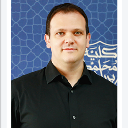
نائب العميد ومدير برنامج الماجستير في إدارة الأعمال. شاركت بنشاط في لجان الاعتماد
ولجان الاعتماد في كل من الإمارات العربية المتحدة وألمانيا، بالإضافة إلى مهامها في
التواصل مع المؤسسات. عاشت في الولايات المتحدة الأمريكية والهند وتايوان وألمانيا.
البروفيسور ستيفنز عضو في العديد من المجالس الاستشارية، وهي جزء من مجموعتي
عمل حول أخلاقيات الذكاء الاصطناعي في IEEE SA