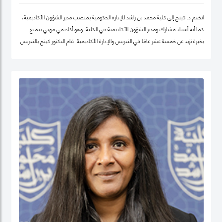
انضم د. كينج إلى كلية محمد بن راشد للإدارة الحكومية بمنصب مدير الشؤون الأكاديمية،
كما أنه أستاذ مشارك ومدير الشؤون الأكاديمية في الكلية. وهو أكاديمي مهني يتمتع
بخبرة تزيد عن خمسة عشر عامًا في التدريس والإدارة الأكاديمية. قام الدكتور كينج بالتدريس
في جامعات مختلفة في أوروبا وإفريقيا والشرق الأوسط في مرحلتيّ البكالوريوس ومرحلة
الدراسات العليا. قبل انضمامه إلى كلية محمد بن راشد للإدارة الحكومية، عمل الدكتور كينج
في مناصب إدارية مختلفة بما في ذلك رئيس إدارة، ورئيس لجنة الاعتماد، ورئيس مركز
ريادة الأعمال، وعميدًا لجامعة في الكويت مؤخرًا.