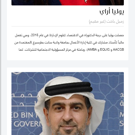
يوليا أراي
زميل باحث (غير مقيم)
حصلت يوليا على درجة الدكتوراه في الاقتصاد (علوم الإدارة) في عام 2015، وهي تعمل
حالياً كأستاذ مشارك في كلية إدارة الأعمال بجامعة ولاية سانت بطرسبرغ (المعتمدة من
AACSB و EQUIS و AMBA)، وباحثة في مركز المسؤولية الاجتماعية للشركات. كما
تشغل منصب المدير الأكاديمي لبرنامج الماجستير في الإدارة في كلية إدارة الأعمال
بجامعة سانت بطرسبرغ. انضمت يوليا إلى كلية محمد بن راشد للإدارة الحكومية كزميل
باحث غير مقيم في عام 2023. تركز مجالات بحثها الرئيسية على ريادة الأعمال الاجتماعية،
والتنمية المستدامة، والمسؤولية الاجتماعية للشركات. وهي عضو نشط في الشبكة
الدولية للباحثين في ريادة الأعمال الاجتماعية (شبكة EMES) وشبكة الأعمال في
المجتمع، وأكاديمية الإدارة، وأكاديمية الأعمال الدولية. حصلت على شهادات تقدير
لمساهماتها في تطوير ريادة الأعمال الاجتماعية في روسيا من المنظمات العامة
والخاصة. ألّفت أكثر من 30 منشورًا في مجلات وطنية ودولية، وكتب، ومجموعات دراسات
حالة. نُشرت أعمالها في مراجعة الأعمال الدولية، حوكمة الشركات، مراجعة الأسواق
الناشئة، مراجعة الإدارة الأوروبية، وغيرها. كما أنها مراجع للعديد من المجلات الوطنية
والدولية.
ملف غوغل سكولار