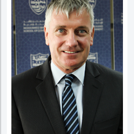
عمل في كلية الأعمال، والاقتصاد والدراسات السياسية ومعهد الدراسات السياسية كقائد
برنامج لدراسات الخريجين. ومنذ بداية مسيرته المهنية الأكاديمية، تميز الدكتور حبيب الرحمن
بنشاط كبير في إجراء البحوث حيث نشرت العديد من بحوثه في دوريات محكمة وله أيضاً
عدد من الكتب التي قام بتحريرها. كما قدم أوراقاً، وأدار جلسات حوارية في عدة مؤتمرات
وحلقات بحث دولية.