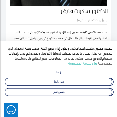
الدكتور سكوت فارغر
زميل باحث (غير مقيم)
أستاذ مشارك في كلية محمد بن راشد للإدارة الحكومية، حيث كان يحمل منصب العميد
المشارك في الأبحاث بكلية الأعمال في جامعة ولنغونغ في دبي. وقبل ذلك كان عضو
هيئة التدريس بجامعة أوكلاند للتكنولوجيا ومعهد السياسة العامة ونائب رئيس معهد
لتقديم محتوى يناسب اهتماماتكم، وتطوير إدارة موقع الكلية، نرصد كيفية استخدام الزوار
نيوزيلندا لدراسات سوق العمل (معهد أبحاث العمل في نيوزيلندا حالياً).
للموقع، من خلال تحليل ما يعرف بملفات الارتباط (الكوكيز)، وبمقدوركم تعديل إعدادات
استخدام الموقع حسب رغبتكم. لمزيد من المعلومات، يرجع الاطلاع على سياساتنا
للخصوصية.
زيارة سياسة الخصوصية
الإعداد
قبول الكل
رفض الكل