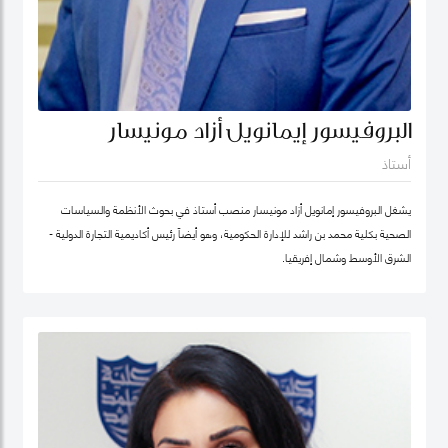
البروفيسور إيمانويل أزاد مونيسار
أستاذ
يشغل البروفيسور إمانويل أزاد مونيسار منصب أستاذ في بحوث الأنظمة والسياسات
الصحية بكلية محمد بن راشد للإدارة الحكومية، وهو أيضاً رئيس أكاديمية التجارة الدولية -
الشرق الأوسط وشمال إفريقيا.