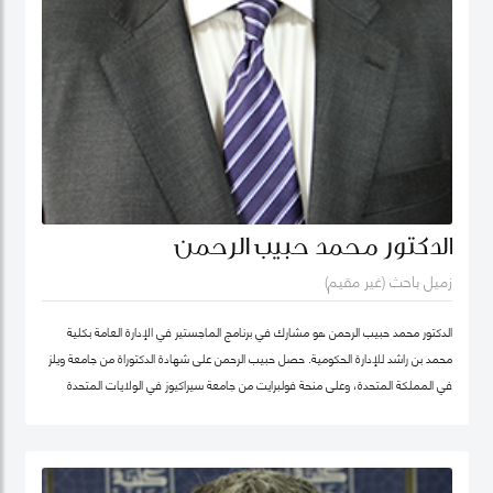
الدكتور محمد حبيب الرحمن
زميل باحث (غير مقيم)
الدكتور محمد حبيب الرحمن هو مشارك في برنامج الماجستير في الإدارة العامة بكلية
محمد بن راشد للإدارة الحكومية. حصل حبيب الرحمن على شهادة الدكتوراة من جامعة ويلز
في المملكة المتحدة، وعلى منحة فولبرايت من جامعة سيراكيوز في الولايات المتحدة
الأمريكية. كما كان أستاذاً زائراً في جامعة يورك في كندا. بدأ الدكتور حبيب بالتدريس منذ
1987 في مجالات الإدارة العامة والعلوم السياسية ودراسات التنمية في عدد من
الجامعات، ومنها جامعة دكا (بنغلاديش)، وجامعة ليكهيد (كندا)، وجامعة ساوث باسيفيك
(فيجي)، وجامعة بروناي دار السلام (بروناي). وخلال عمله في جامعة بروناي دار السلام،