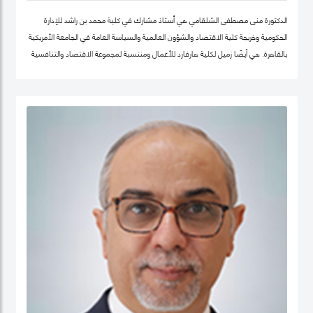
الدكتورة منى مصطفى الشلقامي هي أستاذ مشارك في كلية محمد بن راشد للإدارة
الحكومية وخريجة كلية الاقتصاد والشؤون العالمية والسياسة العامة في الجامعة الأمريكية
بالقاهرة. هي أيضًا زميل لكلية هارفارد للأعمال ومنتسبة لمجموعة الاقتصاد والتنافسية
في نفس الجامعة. تتركز اهتماماتها البحثية في مجالات سياسات الاقتصاد الكلي،
والتنمية المستدامة ، وسياسات التعليم ، والأمن الغذائي ، والسياسات الصحية ،
وصناديق الثروة السيادية. نشرت أعمالها البحثية في دوريات علمية دولية في مجال الإدارة
والعلوم التطبيقية، مجلة الأعمال والاقتصاد؛ وجامعة كامبريدج. الدكتورة منى حاليًا عضو
في شبكة الخبراء الإقليمية التابعة لمنظمة الأغذية والزراعة ورئيستها ايضا. حصلت على
درجة الدكتوراه. من كلية الاقتصاد والعلوم السياسية بجامعة القاهرة، وشهادتي الماجستير
والبكالوريوس في الاقتصاد من الجامعة الأمريكية بالقاهرة.