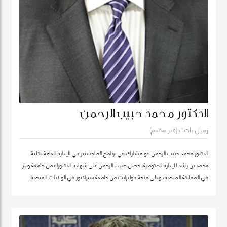
الدكتور محمد حبيب الرحمن
زميل باحث (غير مقيم)
الدكتور محمد حبيب الرحمن هو مشارك في برنامج الماجستير في الإدارة العامة بكلية
محمد بن راشد للإدارة الحكومية. حصل حبيب الرحمن على شهادة الدكتوراة من جامعة ويلز
في المملكة المتحدة، وعلى منحة فولبرايت من جامعة سيراكيوز في الولايات المتحدة
الأمريكية. كما كان أستاذاً زائراً في جامعة يورك في كندا. بدأ الدكتور حبيب بالتدريس منذ
1987 في مجالات الإدارة العامة والعلوم السياسية ودراسات التنمية في عدد من
الجامعات، ومنها جامعة دكا (بنغلاديش)، وجامعة ليكهيد (كندا)، وجامعة ساوث باسيفيك
(فيجي)، وجامعة بروناي دار السلام (بروناي). وخلال عمله في جامعة بروناي دار السلام،