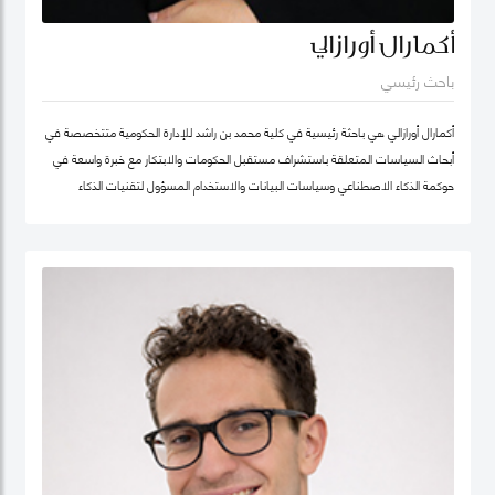
أكمارال أورازالي
باحث رئيسي
أكمارال أورازالي هي باحثة رئيسية في كلية محمد بن راشد للإدارة الحكومية متتخصصة في
أبحاث السياسات المتعلقة باستشراف مستقبل الحكومات والابتكار مع خبرة واسعة في
حوكمة الذكاء الاصطناعي وسياسات البيانات والاستخدام المسؤول لتقنيات الذكاء
الاصطناعي وتطبيقها في الخدمات العامة.
تركّز أعمالها البحثية على أخلاقيات الذكاء الاصطناعي وحوكمة الذكاء الاصطناعي المسؤول
وسياسات البيانات مع اهتمام خاص بتطوير أطر عملية تدعم الابتكار في القطاع العام
وتعزز تبنّي التقنيات الناشئة بصورة موثوقة ومستدامة. وتجمع بين العمق البحثي والخبرة
التطبيقية، مستندة إلى تجربة مهنية غنية في التحول الرقمي للقطاع الحكومي.