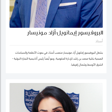
البروفيسور إيمانويل أزاد مونيسار
أستاذ
يشغل البروفيسور إمانويل أزاد مونيسار منصب أستاذ في بحوث الأنظمة والسياسات
الصحية بكلية محمد بن راشد للإدارة الحكومية، وهو أيضاً رئيس أكاديمية التجارة الدولية -
الشرق الأوسط وشمال إفريقيا.