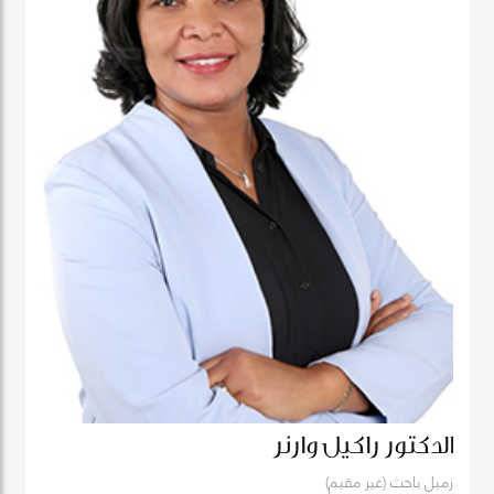
الدكتور راكيل وارنر
زميل باحث (غير مقيم)