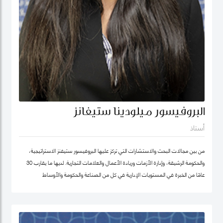
البروفيسور ميلودينا ستيفانز
أستاذ
من بين مجالات البحث والاستشارات التي تركز عليها البروفيسور ستيفنز الاستراتيجية،
والحكومة الرشيقة، وإدارة الأزمات وريادة الأعمال والعلامات التجارية. لديها ما يقارب 30
عامًا من الخبرة في المستويات الإدارية في كل من الصناعة والحكومة والأوساط
الأكاديمية. وقبل انضمامها إلى كلية محمد بن راشد للإدارة الحكومية ترأست برنامج
الماجستير في إدارة الابتكار، وكانت أول امرأة هندية تشغل منصب عميد جامعة في ألمانيا.
أمضت قبل ذلك أكثر من عقد في جامعة ولونغونغ في دبي (الإمارات العربية المتحدة) ،
وهي واحدة من أوائل الجامعات الخاصة في الإمارات العربية المتحدة ، حيث تولت منصب