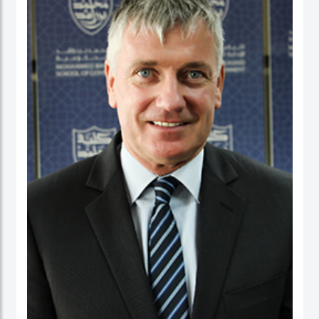
عمل في كلية الأعمال، والاقتصاد والدراسات السياسية ومعهد الدراسات السياسية كقائد
برنامج لدراسات الخريجين. ومنذ بداية مسيرته المهنية الأكاديمية، تميز الدكتور حبيب الرحمن
بنشاط كبير في إجراء البحوث حيث نشرت العديد من بحوثه في دوريات محكمة وله أيضاً
عدد من الكتب التي قام بتحريرها. كما قدم أوراقاً، وأدار جلسات حوارية في عدة مؤتمرات
وحلقات بحث دولية.