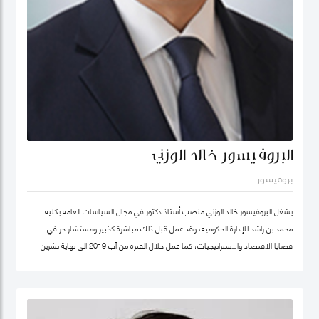
البروفيسور خالد الوزني
بروفيسور
يشغل البروفيسور خالد الوزني منصب أستاذ دكتور في مجال السياسات العامة بكلية
محمد بن راشد للإدارة الحكومية، وقد عمل قبل ذلك مباشرة كخبير ومستشار حر في
قضايا الاقتصاد والاستراتيجيات، كما عمل خلال الفترة من آب 2019 الى نهاية تشرين
ثاني/نوفمبر 2020 كرئيس لهيئة الاستثمار في الأردن، وكان قبلها من 2015-2019
مستشار الاستراتيجية والمعرفة في مؤسسة محمد بن راشد آل مكتوم- دبي، وقد كان
سابقا كبير الاقتصاديين/خبير ومحلل مالي واقتصادي واستراتيجيات- وشريك مؤسس في
شركة إسناد للاستشارات، وعمل بين الفترة 2006-2011 في القطاع الخاص مديرا عاما