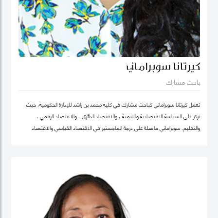
كيرتانا سوبراماني
باحث مشارك
تعمل كيرتانا سوبراماني كباحث مشارك في كلية محمد بن راشد للإدارة الحكومية، حيث
تركز على السياسة الاقتصادية والتنمية ، والاقتصاد الدائري ، والاقتصاد الرقمي ،
والتعليم. سوبراماني حاصلة على درجة الماجستير في الاقتصاد القياسي والاقتصاد
الرياضي من كلية لندن للاقتصاد ودرجة البكالوريوس في الهندسة الصناعية وهندسة
النظم مع تخصص ثانوي في الاقتصاد من معهد جورجيا للتكنولوجيا.