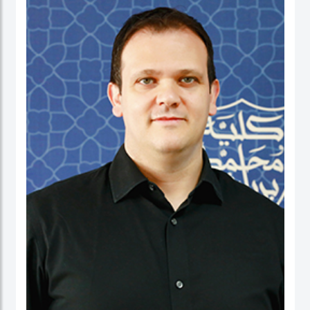
نائب العميد ومدير برنامج الماجستير في إدارة الأعمال. شاركت بنشاط في لجان الاعتماد
ولجان الاعتماد في كل من الإمارات العربية المتحدة وألمانيا، بالإضافة إلى مهامها في
التواصل مع المؤسسات. عاشت في الولايات المتحدة الأمريكية والهند وتايوان وألمانيا.
البروفيسور ستيفنز عضو في العديد من المجالس الاستشارية، وهي جزء من مجموعتي
عمل حول أخلاقيات الذكاء الاصطناعي في IEEE SA