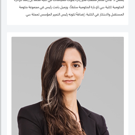
الحكومية (كلية دبي للإدارة الحكومية سابقاً)، وزميل باحث رئيس في مجموعة حكومة
المستقبل والابتكار في الكلية، إضافةً لكونه رئيس التحرير المؤسس لمجلة دبي
للسياسات. كما أنّه شريك سابق في مركز "بيلفر" للعلوم والشؤون الدولية في كلية هارفرد
كينيدي، جامعة هارفرد، وزميل سابق في مركز الابتكار والمعلومات لأبحاث السياسات في
كليّة "لي كوان يو" للسياسة العامّة، جامعة سنغافورة الوطنية. حصل فادي على شهادة
الدكتوراه في السياسات العامة في تخصص الحوكمة الرقمية من جامعة أكسفورد العريقة
وشهادة الماجيستير في إدارة أنظمة المعلومات من كلية لندن للعلوم الاقتصادية
والسياسية، إضافة لشهادة البكالوريوس في هندسة الكمبيوتر من جامعة حلب. يعتبر د.
فادي سالم أحد أهم المفكرين والمتخصصين عالمياً في مجالات الحكومة الرقمية
ومستقبل العمل الحكومي وسياسات البيانات، حيث تشمل مجالات تخصّصه الحوكمة
الرقمية والسياسات التكنولوجية وإدارة منظومة البيانات الحكومية وحوكمة الذكاء
الاصطناعي، حيث يعتبر على مدى العقدين السابقين أحد أهم الباحثين تأثيراً في هذه
المجالات عالمياً، وقد اختير كواحد من أهم 100 شخصية مؤثرة في مجال الحكومة الرقمية
عالمياً (Apolitical). وهو عضو في عديد من مجالس الإدارة والأمناء في هذه المجالات مثل
المجلس الاستشاري لأخلاقيات الذكاء الاصطناعي لـهيئة دبي الرقمية وعضو مجموعة
عمل خبراء حوكمة آثار الذكاء الاصطناعي التابع لمنظمة ISO، وعضو المجلس العالمي
لأهداف التنمية المستدامة التابع للقمة العالمية للحكومات، وعضو مجلس أمناء جمعية
الحكومة الرقمية، الجمعية الرائدة عالمياً في مجال البحث العلمي في مجالات الحوكمة