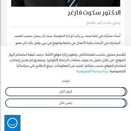
الدكتور سكوت فارغر
زميل باحث (غير مقيم)
أستاذ مشارك في كلية محمد بن راشد للإدارة الحكومية، حيث كان يحمل منصب العميد
المشارك في الأبحاث بكلية الأعمال في جامعة ولنغونغ في دبي. وقبل ذلك كان عضو
هيئة التدريس بجامعة أوكلاند للتكنولوجيا ومعهد السياسة العامة ونائب رئيس معهد
لتقديم محتوى يناسب اهتماماتكم، وتطوير إدارة موقع الكلية، نرصد كيفية استخدام الزوار
نيوزيلندا لدراسات سوق العمل (معهد أبحاث العمل في نيوزيلندا حالياً).
للموقع، من خلال تحليل ما يعرف بملفات الارتباط (الكوكيز)، وبمقدوركم تعديل إعدادات
استخدام الموقع حسب رغبتكم. لمزيد من المعلومات، يرجع الاطلاع على سياساتنا
للخصوصية.
زيارة سياسة الخصوصية
الإعداد
قبول الكل
رفض الكل