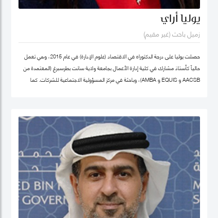
يوليا أراي
زميل باحث (غير مقيم)
حصلت يوليا على درجة الدكتوراه في الاقتصاد (علوم الإدارة) في عام 2015، وهي تعمل
حالياً كأستاذ مشارك في كلية إدارة الأعمال بجامعة ولاية سانت بطرسبرغ (المعتمدة من
AACSB و EQUIS و AMBA)، وباحثة في مركز المسؤولية الاجتماعية للشركات. كما
تشغل منصب المدير الأكاديمي لبرنامج الماجستير في الإدارة في كلية إدارة الأعمال
بجامعة سانت بطرسبرغ. انضمت يوليا إلى كلية محمد بن راشد للإدارة الحكومية كزميل
باحث غير مقيم في عام 2023. تركز مجالات بحثها الرئيسية على ريادة الأعمال الاجتماعية،
والتنمية المستدامة، والمسؤولية الاجتماعية للشركات. وهي عضو نشط في الشبكة
الدولية للباحثين في ريادة الأعمال الاجتماعية (شبكة EMES) وشبكة الأعمال في
المجتمع، وأكاديمية الإدارة، وأكاديمية الأعمال الدولية. حصلت على شهادات تقدير
لمساهماتها في تطوير ريادة الأعمال الاجتماعية في روسيا من المنظمات العامة
والخاصة. ألّفت أكثر من 30 منشورًا في مجلات وطنية ودولية، وكتب، ومجموعات دراسات
حالة. نُشرت أعمالها في مراجعة الأعمال الدولية، حوكمة الشركات، مراجعة الأسواق
الناشئة، مراجعة الإدارة الأوروبية، وغيرها. كما أنها مراجع للعديد من المجلات الوطنية
والدولية.
ملف غوغل سكولار