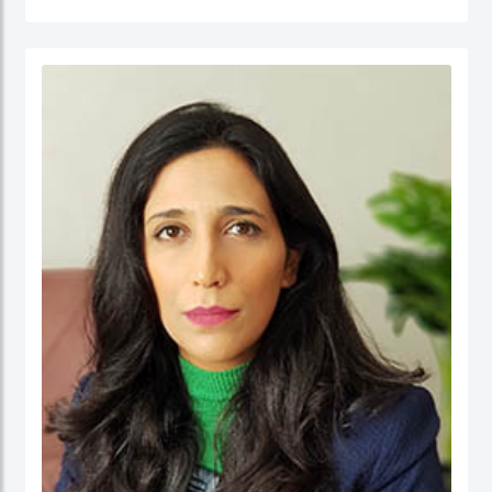
جامعة نيوكاسل في أستراليا.
الدكتور عبدالله، مستشار مالي لديه أكثر من 25 عامًا من الخبرة العملية في مجالات: المالية
والحسابات، الإدارة الإستراتيجية، وتطوير الأعمال، وذلك في كل من: القطاع الحكومي،
والقطاع شبه الحكومي، والقطاع الخاص. كما أ، الدكتور عبد الله مدقق حسابات معتمد،
ووكيل ضرائب، وخبير قضائي، ومحكم.