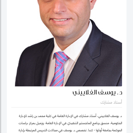
د. يوسف الغلاييني
أستاذ مشارك
د. يوسف الغلاييني، أستاذ مشارك في الإدارة العامة في كلية محمد بن راشد للإدارة
الحكومية، منسق برنامج الماجستير التنفيذي في الإدارة العامة، وزميل بمركز دراسات
الحوكمة بجامعة أوتاوا - كندا. تَخصص د. يوسف في مجالات التدريس المرتبطة بإدارة