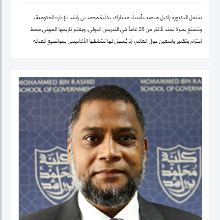
تشغل الدكتورة راكيل منصب أستاذ مشارك بكلية محمد بن راشد للإدارة الحكومية،
وتتمتع بخبرة تمتد لأكثر من 25 عاماً في التدريس الدولي. ويعتبر تاريخها المهني محط
احترام وتقدير واسعين حول العالم، إذ يُسجل لها نشاطها الأكاديمي بمواضيع العدالة
الاجتماعية والمساواة، حيث شرعت، في بلدها الأم جامايكا، بإنشاء مشاريع مشاركة
مجتمعية داخل المدينة إذ عملت على ربط أصحاب أعمال الخير مع العائلات التي تحتاج إلى
مساعدة تعليمية.