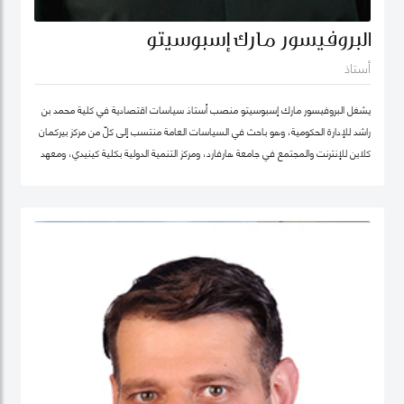
البروفيسور مارك إسبوسيتو
أستاذ
يشغل البروفيسور مارك إسبوسيتو منصب أستاذ سياسات اقتصادية في كلية محمد بن
راشد للإدارة الحكومية، وهو باحث في السياسات العامة منتسب إلى كلّ من مركز بيركمان
كلاين للإنترنت والمجتمع في جامعة هارفارد، ومركز التنمية الدولية بكلية كينيدي، ومعهد
هارفارد للعلوم الاجتماعية الكمية. ويقود عدداً من "العيادات السياسية" المتخصصة في
حوكمة التكنولوجيا حول العالم. كما شارك في تأسيس عدد من الشركات والمبادرات في
مجال الذكاء الاصطناعي، بما في ذلك Nexus FrontierTech، ومؤسسة AI Native ،
ومركز التفكير The Chart ThinkTank، ويشغل منصب كبير الاقتصاديين في مختبر الذكاء
الاصطناعي micro1 في وادي السيليكون.