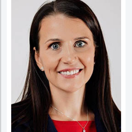
ورئيسا تنفيذيا لسرايا العقبة، وتعمير الاردنية القابضة ودارات الأردنية القابضة.