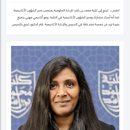
انضم د. كينج إلى كلية محمد بن راشد للإدارة الحكومية بمنصب مدير الشؤون الأكاديمية،
كما أنه أستاذ مشارك ومدير الشؤون الأكاديمية في الكلية. وهو أكاديمي مهني يتمتع
بخبرة تزيد عن خمسة عشر عامًا في التدريس والإدارة الأكاديمية. قام الدكتور كينج بالتدريس
في جامعات مختلفة في أوروبا وإفريقيا والشرق الأوسط في مرحلتيّ البكالوريوس ومرحلة
الدراسات العليا. قبل انضمامه إلى كلية محمد بن راشد للإدارة الحكومية، عمل الدكتور كينج
في مناصب إدارية مختلفة بما في ذلك رئيس إدارة، ورئيس لجنة الاعتماد، ورئيس مركز
ريادة الأعمال، وعميدًا لجامعة في الكويت مؤخرًا.