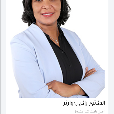
الدكتور راكيل وارنر
زميل باحث (غير مقيم)