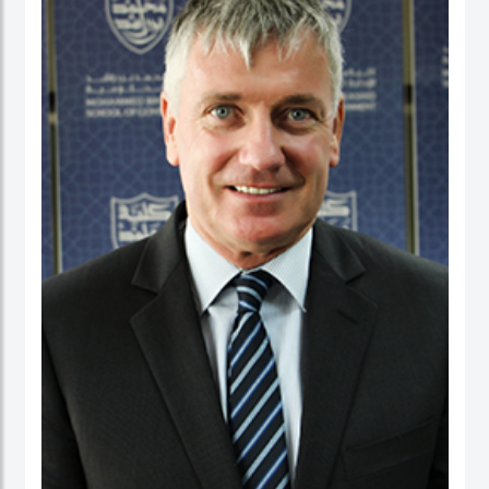
عمل في كلية الأعمال، والاقتصاد والدراسات السياسية ومعهد الدراسات السياسية كقائد
برنامج لدراسات الخريجين. ومنذ بداية مسيرته المهنية الأكاديمية، تميز الدكتور حبيب الرحمن
بنشاط كبير في إجراء البحوث حيث نشرت العديد من بحوثه في دوريات محكمة وله أيضاً
عدد من الكتب التي قام بتحريرها. كما قدم أوراقاً، وأدار جلسات حوارية في عدة مؤتمرات
وحلقات بحث دولية.