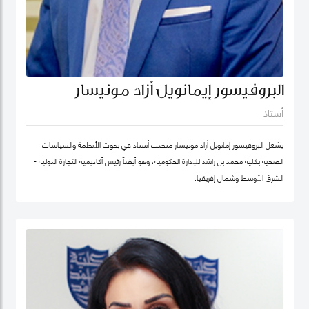
البروفيسور إيمانويل أزاد مونيسار
أستاذ
يشغل البروفيسور إمانويل أزاد مونيسار منصب أستاذ في بحوث الأنظمة والسياسات
الصحية بكلية محمد بن راشد للإدارة الحكومية، وهو أيضاً رئيس أكاديمية التجارة الدولية -
الشرق الأوسط وشمال إفريقيا.