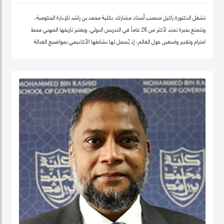
تشغل الدكتورة راكيل منصب أستاذ مشارك بكلية محمد بن راشد للإدارة الحكومية،
وتتمتع بخبرة تمتد لأكثر من 25 عاماً في التدريس الدولي. ويعتبر تاريخها المهني محط
احترام وتقدير واسعين حول العالم، إذ يُسجل لها نشاطها الأكاديمي بمواضيع العدالة
الاجتماعية والمساواة، حيث شرعت، في بلدها الأم جامايكا، بإنشاء مشاريع مشاركة
مجتمعية داخل المدينة إذ عملت على ربط أصحاب أعمال الخير مع العائلات التي تحتاج إلى
مساعدة تعليمية.