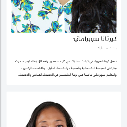
كيرتانا سوبراماني
باحث مشارك
تعمل كيرتانا سوبراماني كباحث مشارك في كلية محمد بن راشد للإدارة الحكومية، حيث
تركز على السياسة الاقتصادية والتنمية ، والاقتصاد الدائري ، والاقتصاد الرقمي ،
والتعليم. سوبراماني حاصلة على درجة الماجستير في الاقتصاد القياسي والاقتصاد
الرياضي من كلية لندن للاقتصاد ودرجة البكالوريوس في الهندسة الصناعية وهندسة
النظم مع تخصص ثانوي في الاقتصاد من معهد جورجيا للتكنولوجيا.