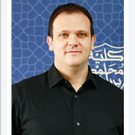
نائب العميد ومدير برنامج الماجستير في إدارة الأعمال. شاركت بنشاط في لجان الاعتماد
ولجان الاعتماد في كل من الإمارات العربية المتحدة وألمانيا، بالإضافة إلى مهامها في
التواصل مع المؤسسات. عاشت في الولايات المتحدة الأمريكية والهند وتايوان وألمانيا.
البروفيسور ستيفنز عضو في العديد من المجالس الاستشارية، وهي جزء من مجموعتي
عمل حول أخلاقيات الذكاء الاصطناعي في IEEE SA