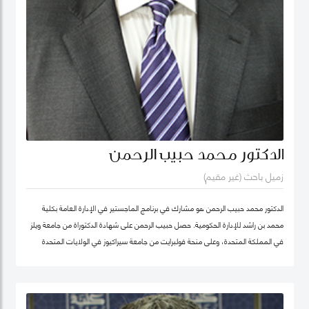
الدكتور محمد حبيب الرحمن
زميل باحث (غير مقيم)
الدكتور محمد حبيب الرحمن هو مشارك في برنامج الماجستير في الإدارة العامة بكلية
محمد بن راشد للإدارة الحكومية. حصل حبيب الرحمن على شهادة الدكتوراة من جامعة ويلز
في المملكة المتحدة، وعلى منحة فولبرايت من جامعة سيراكيوز في الولايات المتحدة
الأمريكية. كما كان أستاذاً زائراً في جامعة يورك في كندا. بدأ الدكتور حبيب بالتدريس منذ
1987 في مجالات الإدارة العامة والعلوم السياسية ودراسات التنمية في عدد من
الجامعات، ومنها جامعة دكا (بنغلاديش)، وجامعة ليكهيد (كندا)، وجامعة ساوث باسيفيك
(فيجي)، وجامعة بروناي دار السلام (بروناي). وخلال عمله في جامعة بروناي دار السلام،