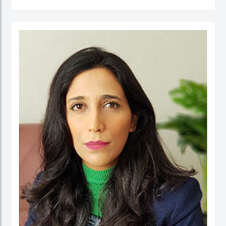
جامعة نيوكاسل في أستراليا.
الدكتور عبدالله، مستشار مالي لديه أكثر من 25 عامًا من الخبرة العملية في مجالات: المالية
والحسابات، الإدارة الإستراتيجية، وتطوير الأعمال، وذلك في كل من: القطاع الحكومي،
والقطاع شبه الحكومي، والقطاع الخاص. كما أ، الدكتور عبد الله مدقق حسابات معتمد،
ووكيل ضرائب، وخبير قضائي، ومحكم.