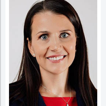
ورئيسا تنفيذيا لسرايا العقبة، وتعمير الاردنية القابضة ودارات الأردنية القابضة.