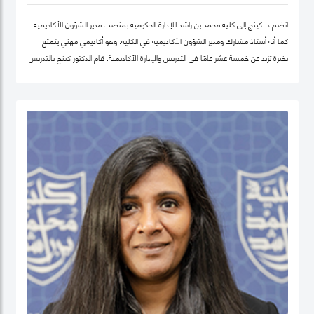
انضم د. كينج إلى كلية محمد بن راشد للإدارة الحكومية بمنصب مدير الشؤون الأكاديمية،
كما أنه أستاذ مشارك ومدير الشؤون الأكاديمية في الكلية. وهو أكاديمي مهني يتمتع
بخبرة تزيد عن خمسة عشر عامًا في التدريس والإدارة الأكاديمية. قام الدكتور كينج بالتدريس
في جامعات مختلفة في أوروبا وإفريقيا والشرق الأوسط في مرحلتيّ البكالوريوس ومرحلة
الدراسات العليا. قبل انضمامه إلى كلية محمد بن راشد للإدارة الحكومية، عمل الدكتور كينج
في مناصب إدارية مختلفة بما في ذلك رئيس إدارة، ورئيس لجنة الاعتماد، ورئيس مركز
ريادة الأعمال، وعميدًا لجامعة في الكويت مؤخرًا.