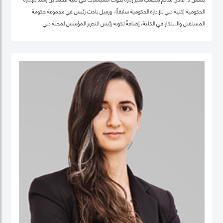
الحكومية (كلية دبي للإدارة الحكومية سابقاً)، وزميل باحث رئيس في مجموعة حكومة
المستقبل والابتكار في الكلية، إضافةً لكونه رئيس التحرير المؤسس لمجلة دبي
للسياسات. كما أنّه شريك سابق في مركز "بيلفر" للعلوم والشؤون الدولية في كلية هارفرد
كينيدي، جامعة هارفرد، وزميل سابق في مركز الابتكار والمعلومات لأبحاث السياسات في
كليّة "لي كوان يو" للسياسة العامّة، جامعة سنغافورة الوطنية. حصل فادي على شهادة
الدكتوراه في السياسات العامة في تخصص الحوكمة الرقمية من جامعة أكسفورد العريقة
وشهادة الماجيستير في إدارة أنظمة المعلومات من كلية لندن للعلوم الاقتصادية
والسياسية، إضافة لشهادة البكالوريوس في هندسة الكمبيوتر من جامعة حلب. يعتبر د.
فادي سالم أحد أهم المفكرين والمتخصصين عالمياً في مجالات الحكومة الرقمية
ومستقبل العمل الحكومي وسياسات البيانات، حيث تشمل مجالات تخصّصه الحوكمة
الرقمية والسياسات التكنولوجية وإدارة منظومة البيانات الحكومية وحوكمة الذكاء
الاصطناعي، حيث يعتبر على مدى العقدين السابقين أحد أهم الباحثين تأثيراً في هذه
المجالات عالمياً، وقد اختير كواحد من أهم 100 شخصية مؤثرة في مجال الحكومة الرقمية
عالمياً (Apolitical). وهو عضو في عديد من مجالس الإدارة والأمناء في هذه المجالات مثل
المجلس الاستشاري لأخلاقيات الذكاء الاصطناعي لـهيئة دبي الرقمية وعضو مجموعة
عمل خبراء حوكمة آثار الذكاء الاصطناعي التابع لمنظمة ISO، وعضو المجلس العالمي
لأهداف التنمية المستدامة التابع للقمة العالمية للحكومات، وعضو مجلس أمناء جمعية
الحكومة الرقمية، الجمعية الرائدة عالمياً في مجال البحث العلمي في مجالات الحوكمة