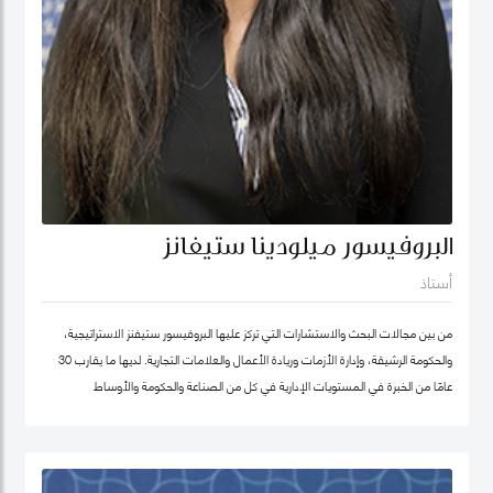
البروفيسور ميلودينا ستيفانز
أستاذ
من بين مجالات البحث والاستشارات التي تركز عليها البروفيسور ستيفنز الاستراتيجية،
والحكومة الرشيقة، وإدارة الأزمات وريادة الأعمال والعلامات التجارية. لديها ما يقارب 30
عامًا من الخبرة في المستويات الإدارية في كل من الصناعة والحكومة والأوساط
الأكاديمية. وقبل انضمامها إلى كلية محمد بن راشد للإدارة الحكومية ترأست برنامج
الماجستير في إدارة الابتكار، وكانت أول امرأة هندية تشغل منصب عميد جامعة في ألمانيا.
أمضت قبل ذلك أكثر من عقد في جامعة ولونغونغ في دبي (الإمارات العربية المتحدة) ،
وهي واحدة من أوائل الجامعات الخاصة في الإمارات العربية المتحدة ، حيث تولت منصب