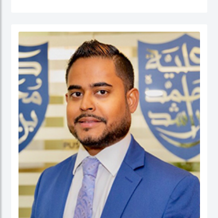
القطاع العام (الإدارة الحكومية، الإدارة العامة، إدارة الموارد البشرية، إدارة المشاريع
الحكومية، السلوك التنظيمي والتنمية المؤسسية) إضافة إلى الحوكمة والسياسات
العامة. قبل التحاقه بكلية محمد بن راشد للإدارة الحكومية، عمل الدكتور يوسف كأستاذ
مساعد وشغل منصب مدير برنامج إدارة الموارد البشرية في كلية إدارة الأعمال في الكلية
الأسترالية في دولة الكويت. قبل ذلك، عمل كمستشار للحكومة الاتحادية في كندا في عدد
من المشاريع المرتبطة بالتطوير المؤسسي و بناء القدرات التنظيمية حيث قام بتصميم
وتنفيذ العديد من برامج التدريب للحكومة الاتحادية بما في ذلك مجالات التفكير
الاستراتيجي والإدارة القائمة على النتائج تحت بند تنفيذ البرامج الحكومية والسياسات
العامة.