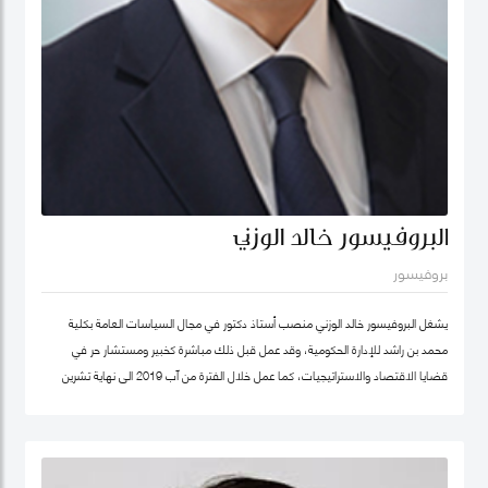
البروفيسور خالد الوزني
بروفيسور
يشغل البروفيسور خالد الوزني منصب أستاذ دكتور في مجال السياسات العامة بكلية
محمد بن راشد للإدارة الحكومية، وقد عمل قبل ذلك مباشرة كخبير ومستشار حر في
قضايا الاقتصاد والاستراتيجيات، كما عمل خلال الفترة من آب 2019 الى نهاية تشرين
ثاني/نوفمبر 2020 كرئيس لهيئة الاستثمار في الأردن، وكان قبلها من 2015-2019
مستشار الاستراتيجية والمعرفة في مؤسسة محمد بن راشد آل مكتوم- دبي، وقد كان
سابقا كبير الاقتصاديين/خبير ومحلل مالي واقتصادي واستراتيجيات- وشريك مؤسس في
شركة إسناد للاستشارات، وعمل بين الفترة 2006-2011 في القطاع الخاص مديرا عاما