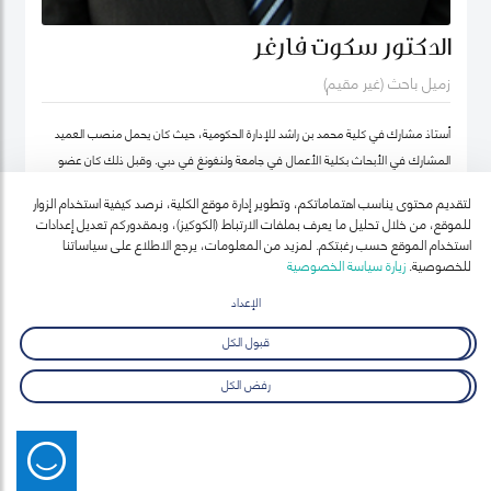
الدكتور سكوت فارغر
زميل باحث (غير مقيم)
أستاذ مشارك في كلية محمد بن راشد للإدارة الحكومية، حيث كان يحمل منصب العميد
المشارك في الأبحاث بكلية الأعمال في جامعة ولنغونغ في دبي. وقبل ذلك كان عضو
هيئة التدريس بجامعة أوكلاند للتكنولوجيا ومعهد السياسة العامة ونائب رئيس معهد
لتقديم محتوى يناسب اهتماماتكم، وتطوير إدارة موقع الكلية، نرصد كيفية استخدام الزوار
نيوزيلندا لدراسات سوق العمل (معهد أبحاث العمل في نيوزيلندا حالياً).
للموقع، من خلال تحليل ما يعرف بملفات الارتباط (الكوكيز)، وبمقدوركم تعديل إعدادات
استخدام الموقع حسب رغبتكم. لمزيد من المعلومات، يرجع الاطلاع على سياساتنا
للخصوصية.
زيارة سياسة الخصوصية
الإعداد
قبول الكل
رفض الكل