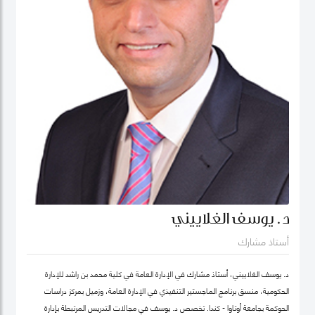
د. يوسف الغلاييني
أستاذ مشارك
د. يوسف الغلاييني، أستاذ مشارك في الإدارة العامة في كلية محمد بن راشد للإدارة
الحكومية، منسق برنامج الماجستير التنفيذي في الإدارة العامة، وزميل بمركز دراسات
الحوكمة بجامعة أوتاوا - كندا. تَخصص د. يوسف في مجالات التدريس المرتبطة بإدارة