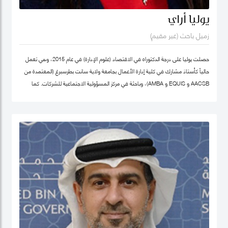
يوليا أراي
زميل باحث (غير مقيم)
حصلت يوليا على درجة الدكتوراه في الاقتصاد (علوم الإدارة) في عام 2015، وهي تعمل
حالياً كأستاذ مشارك في كلية إدارة الأعمال بجامعة ولاية سانت بطرسبرغ (المعتمدة من
AACSB و EQUIS و AMBA)، وباحثة في مركز المسؤولية الاجتماعية للشركات. كما
تشغل منصب المدير الأكاديمي لبرنامج الماجستير في الإدارة في كلية إدارة الأعمال
بجامعة سانت بطرسبرغ. انضمت يوليا إلى كلية محمد بن راشد للإدارة الحكومية كزميل
باحث غير مقيم في عام 2023. تركز مجالات بحثها الرئيسية على ريادة الأعمال الاجتماعية،
والتنمية المستدامة، والمسؤولية الاجتماعية للشركات. وهي عضو نشط في الشبكة
الدولية للباحثين في ريادة الأعمال الاجتماعية (شبكة EMES) وشبكة الأعمال في
المجتمع، وأكاديمية الإدارة، وأكاديمية الأعمال الدولية. حصلت على شهادات تقدير
لمساهماتها في تطوير ريادة الأعمال الاجتماعية في روسيا من المنظمات العامة
والخاصة. ألّفت أكثر من 30 منشورًا في مجلات وطنية ودولية، وكتب، ومجموعات دراسات
حالة. نُشرت أعمالها في مراجعة الأعمال الدولية، حوكمة الشركات، مراجعة الأسواق
الناشئة، مراجعة الإدارة الأوروبية، وغيرها. كما أنها مراجع للعديد من المجلات الوطنية
والدولية.
ملف غوغل سكولار