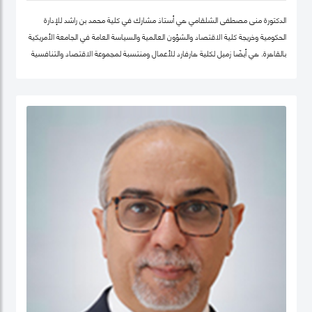
الدكتورة منى مصطفى الشلقامي هي أستاذ مشارك في كلية محمد بن راشد للإدارة
الحكومية وخريجة كلية الاقتصاد والشؤون العالمية والسياسة العامة في الجامعة الأمريكية
بالقاهرة. هي أيضًا زميل لكلية هارفارد للأعمال ومنتسبة لمجموعة الاقتصاد والتنافسية
في نفس الجامعة. تتركز اهتماماتها البحثية في مجالات سياسات الاقتصاد الكلي،
والتنمية المستدامة ، وسياسات التعليم ، والأمن الغذائي ، والسياسات الصحية ،
وصناديق الثروة السيادية. نشرت أعمالها البحثية في دوريات علمية دولية في مجال الإدارة
والعلوم التطبيقية، مجلة الأعمال والاقتصاد؛ وجامعة كامبريدج. الدكتورة منى حاليًا عضو
في شبكة الخبراء الإقليمية التابعة لمنظمة الأغذية والزراعة ورئيستها ايضا. حصلت على
درجة الدكتوراه. من كلية الاقتصاد والعلوم السياسية بجامعة القاهرة، وشهادتي الماجستير
والبكالوريوس في الاقتصاد من الجامعة الأمريكية بالقاهرة.