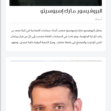
البروفيسور مارك إسبوسيتو
أستاذ
يشغل البروفيسور مارك إسبوسيتو منصب أستاذ سياسات اقتصادية في كلية محمد بن
راشد للإدارة الحكومية، وهو باحث في السياسات العامة منتسب إلى كلّ من مركز بيركمان
كلاين للإنترنت والمجتمع في جامعة هارفارد، ومركز التنمية الدولية بكلية كينيدي، ومعهد
هارفارد للعلوم الاجتماعية الكمية. ويقود عدداً من "العيادات السياسية" المتخصصة في
حوكمة التكنولوجيا حول العالم. كما شارك في تأسيس عدد من الشركات والمبادرات في
مجال الذكاء الاصطناعي، بما في ذلك Nexus FrontierTech، ومؤسسة AI Native ،
ومركز التفكير The Chart ThinkTank، ويشغل منصب كبير الاقتصاديين في مختبر الذكاء
الاصطناعي micro1 في وادي السيليكون.