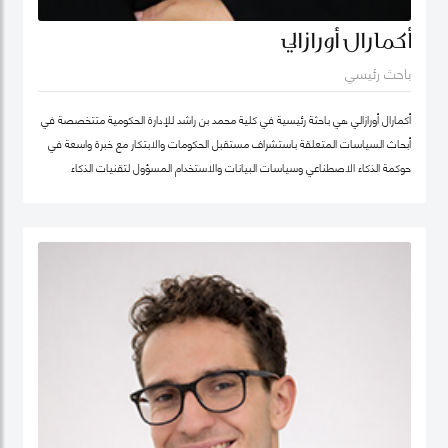
أكمارال أورازالي
باحث رئيسي
أكمارال أورازالي هي باحثة رئيسية في كلية محمد بن راشد للإدارة الحكومية متتخصصة في
أبحاث السياسات المتعلقة باستشراف مستقبل الحكومات والابتكار مع خبرة واسعة في
حوكمة الذكاء الاصطناعي وسياسات البيانات والاستخدام المسؤول لتقنيات الذكاء
الاصطناعي وتطبيقها في الخدمات العامة.
تركّز أعمالها البحثية على أخلاقيات الذكاء الاصطناعي وحوكمة الذكاء الاصطناعي المسؤول
وسياسات البيانات مع اهتمام خاص بتطوير أطر عملية تدعم الابتكار في القطاع العام
وتعزز تبنّي التقنيات الناشئة بصورة موثوقة ومستدامة. وتجمع بين العمق البحثي والخبرة
التطبيقية، مستندة إلى تجربة مهنية غنية في التحول الرقمي للقطاع الحكومي.