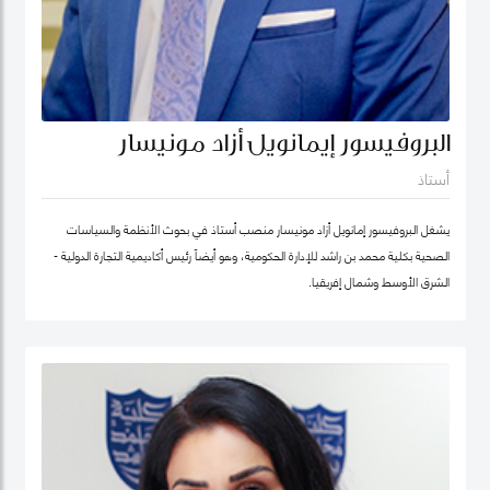
البروفيسور إيمانويل أزاد مونيسار
أستاذ
يشغل البروفيسور إمانويل أزاد مونيسار منصب أستاذ في بحوث الأنظمة والسياسات
الصحية بكلية محمد بن راشد للإدارة الحكومية، وهو أيضاً رئيس أكاديمية التجارة الدولية -
الشرق الأوسط وشمال إفريقيا.