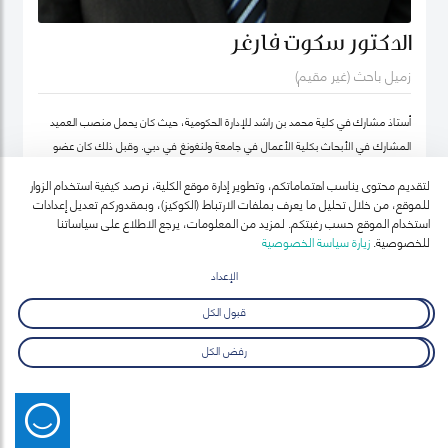
الدكتور سكوت فارغر
زميل باحث (غير مقيم)
أستاذ مشارك في كلية محمد بن راشد للإدارة الحكومية، حيث كان يحمل منصب العميد
المشارك في الأبحاث بكلية الأعمال في جامعة ولنغونغ في دبي. وقبل ذلك كان عضو
هيئة التدريس بجامعة أوكلاند للتكنولوجيا ومعهد السياسة العامة ونائب رئيس معهد
لتقديم محتوى يناسب اهتماماتكم، وتطوير إدارة موقع الكلية، نرصد كيفية استخدام الزوار
نيوزيلندا لدراسات سوق العمل (معهد أبحاث العمل في نيوزيلندا حالياً).
للموقع، من خلال تحليل ما يعرف بملفات الارتباط (الكوكيز)، وبمقدوركم تعديل إعدادات
استخدام الموقع حسب رغبتكم. لمزيد من المعلومات، يرجع الاطلاع على سياساتنا
للخصوصية.
زيارة سياسة الخصوصية
الإعداد
قبول الكل
رفض الكل