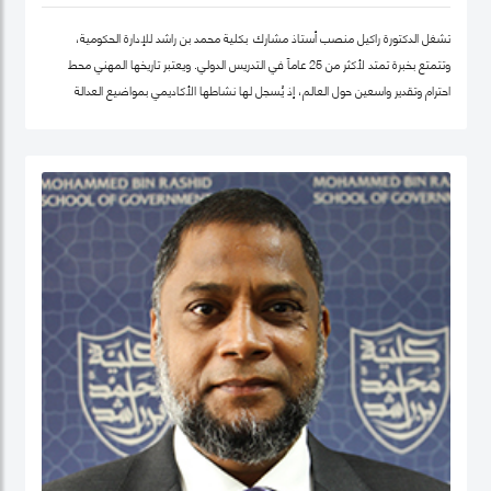
تشغل الدكتورة راكيل منصب أستاذ مشارك بكلية محمد بن راشد للإدارة الحكومية،
وتتمتع بخبرة تمتد لأكثر من 25 عاماً في التدريس الدولي. ويعتبر تاريخها المهني محط
احترام وتقدير واسعين حول العالم، إذ يُسجل لها نشاطها الأكاديمي بمواضيع العدالة
الاجتماعية والمساواة، حيث شرعت، في بلدها الأم جامايكا، بإنشاء مشاريع مشاركة
مجتمعية داخل المدينة إذ عملت على ربط أصحاب أعمال الخير مع العائلات التي تحتاج إلى
مساعدة تعليمية.