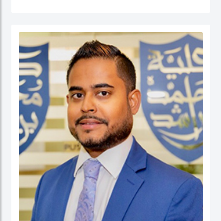
القطاع العام (الإدارة الحكومية، الإدارة العامة، إدارة الموارد البشرية، إدارة المشاريع
الحكومية، السلوك التنظيمي والتنمية المؤسسية) إضافة إلى الحوكمة والسياسات
العامة. قبل التحاقه بكلية محمد بن راشد للإدارة الحكومية، عمل الدكتور يوسف كأستاذ
مساعد وشغل منصب مدير برنامج إدارة الموارد البشرية في كلية إدارة الأعمال في الكلية
الأسترالية في دولة الكويت. قبل ذلك، عمل كمستشار للحكومة الاتحادية في كندا في عدد
من المشاريع المرتبطة بالتطوير المؤسسي و بناء القدرات التنظيمية حيث قام بتصميم
وتنفيذ العديد من برامج التدريب للحكومة الاتحادية بما في ذلك مجالات التفكير
الاستراتيجي والإدارة القائمة على النتائج تحت بند تنفيذ البرامج الحكومية والسياسات
العامة.