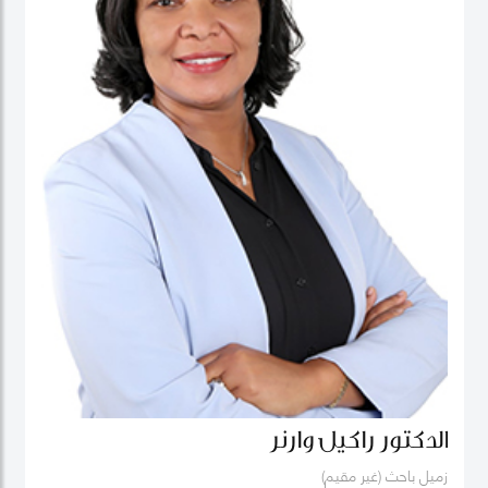
الدكتور راكيل وارنر
زميل باحث (غير مقيم)