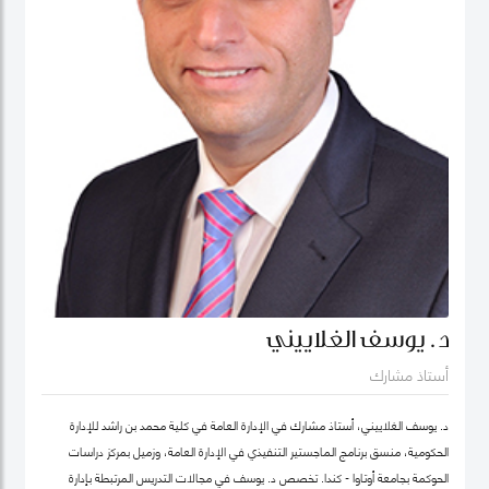
د. يوسف الغلاييني
أستاذ مشارك
د. يوسف الغلاييني، أستاذ مشارك في الإدارة العامة في كلية محمد بن راشد للإدارة
الحكومية، منسق برنامج الماجستير التنفيذي في الإدارة العامة، وزميل بمركز دراسات
الحوكمة بجامعة أوتاوا - كندا. تَخصص د. يوسف في مجالات التدريس المرتبطة بإدارة