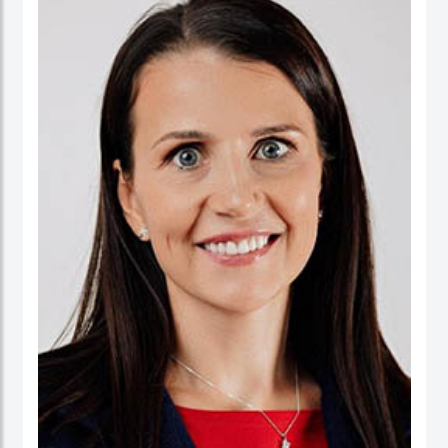
ورئيسا تنفيذيا لسرايا العقبة، وتعمير الاردنية القابضة ودارات الأردنية القابضة.