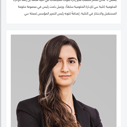
الحكومية (كلية دبي للإدارة الحكومية سابقاً)، وزميل باحث رئيس في مجموعة حكومة
المستقبل والابتكار في الكلية، إضافةً لكونه رئيس التحرير المؤسس لمجلة دبي
للسياسات. كما أنّه شريك سابق في مركز "بيلفر" للعلوم والشؤون الدولية في كلية هارفرد
كينيدي، جامعة هارفرد، وزميل سابق في مركز الابتكار والمعلومات لأبحاث السياسات في
كليّة "لي كوان يو" للسياسة العامّة، جامعة سنغافورة الوطنية. حصل فادي على شهادة
الدكتوراه في السياسات العامة في تخصص الحوكمة الرقمية من جامعة أكسفورد العريقة
وشهادة الماجيستير في إدارة أنظمة المعلومات من كلية لندن للعلوم الاقتصادية
والسياسية، إضافة لشهادة البكالوريوس في هندسة الكمبيوتر من جامعة حلب. يعتبر د.
فادي سالم أحد أهم المفكرين والمتخصصين عالمياً في مجالات الحكومة الرقمية
ومستقبل العمل الحكومي وسياسات البيانات، حيث تشمل مجالات تخصّصه الحوكمة
الرقمية والسياسات التكنولوجية وإدارة منظومة البيانات الحكومية وحوكمة الذكاء
الاصطناعي، حيث يعتبر على مدى العقدين السابقين أحد أهم الباحثين تأثيراً في هذه
المجالات عالمياً، وقد اختير كواحد من أهم 100 شخصية مؤثرة في مجال الحكومة الرقمية
عالمياً (Apolitical). وهو عضو في عديد من مجالس الإدارة والأمناء في هذه المجالات مثل
المجلس الاستشاري لأخلاقيات الذكاء الاصطناعي لـهيئة دبي الرقمية وعضو مجموعة
عمل خبراء حوكمة آثار الذكاء الاصطناعي التابع لمنظمة ISO، وعضو المجلس العالمي
لأهداف التنمية المستدامة التابع للقمة العالمية للحكومات، وعضو مجلس أمناء جمعية
الحكومة الرقمية، الجمعية الرائدة عالمياً في مجال البحث العلمي في مجالات الحوكمة