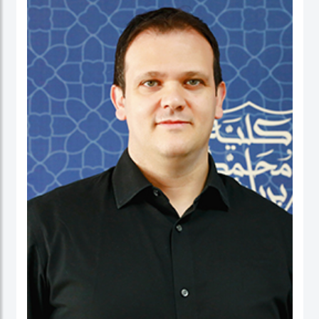
نائب العميد ومدير برنامج الماجستير في إدارة الأعمال. شاركت بنشاط في لجان الاعتماد
ولجان الاعتماد في كل من الإمارات العربية المتحدة وألمانيا، بالإضافة إلى مهامها في
التواصل مع المؤسسات. عاشت في الولايات المتحدة الأمريكية والهند وتايوان وألمانيا.
البروفيسور ستيفنز عضو في العديد من المجالس الاستشارية، وهي جزء من مجموعتي
عمل حول أخلاقيات الذكاء الاصطناعي في IEEE SA