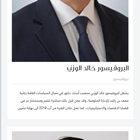
البروفيسور خالد الوزني
بروفيسور
يشغل البروفيسور خالد الوزني منصب أستاذ دكتور في مجال السياسات العامة بكلية
محمد بن راشد للإدارة الحكومية، وقد عمل قبل ذلك مباشرة كخبير ومستشار حر في
قضايا الاقتصاد والاستراتيجيات، كما عمل خلال الفترة من آب 2019 الى نهاية تشرين
ثاني/نوفمبر 2020 كرئيس لهيئة الاستثمار في الأردن، وكان قبلها من 2015-2019
مستشار الاستراتيجية والمعرفة في مؤسسة محمد بن راشد آل مكتوم- دبي، وقد كان
سابقا كبير الاقتصاديين/خبير ومحلل مالي واقتصادي واستراتيجيات- وشريك مؤسس في
شركة إسناد للاستشارات، وعمل بين الفترة 2006-2011 في القطاع الخاص مديرا عاما