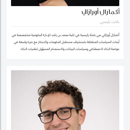
أكمارال أورازالي
باحث رئيسي
أكمارال أورازالي هي باحثة رئيسية في كلية محمد بن راشد للإدارة الحكومية متتخصصة في
أبحاث السياسات المتعلقة باستشراف مستقبل الحكومات والابتكار مع خبرة واسعة في
حوكمة الذكاء الاصطناعي وسياسات البيانات والاستخدام المسؤول لتقنيات الذكاء
الاصطناعي وتطبيقها في الخدمات العامة.
تركّز أعمالها البحثية على أخلاقيات الذكاء الاصطناعي وحوكمة الذكاء الاصطناعي المسؤول
وسياسات البيانات مع اهتمام خاص بتطوير أطر عملية تدعم الابتكار في القطاع العام
وتعزز تبنّي التقنيات الناشئة بصورة موثوقة ومستدامة. وتجمع بين العمق البحثي والخبرة
التطبيقية، مستندة إلى تجربة مهنية غنية في التحول الرقمي للقطاع الحكومي.