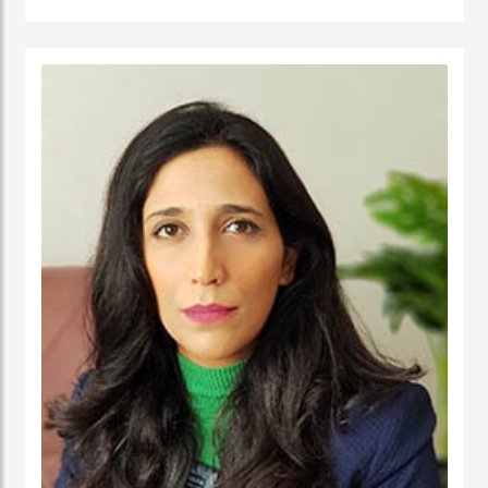
جامعة نيوكاسل في أستراليا.
الدكتور عبدالله، مستشار مالي لديه أكثر من 25 عامًا من الخبرة العملية في مجالات: المالية
والحسابات، الإدارة الإستراتيجية، وتطوير الأعمال، وذلك في كل من: القطاع الحكومي،
والقطاع شبه الحكومي، والقطاع الخاص. كما أ، الدكتور عبد الله مدقق حسابات معتمد،
ووكيل ضرائب، وخبير قضائي، ومحكم.