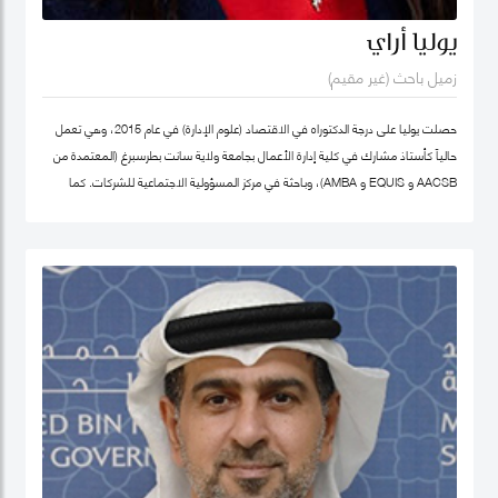
يوليا أراي
زميل باحث (غير مقيم)
حصلت يوليا على درجة الدكتوراه في الاقتصاد (علوم الإدارة) في عام 2015، وهي تعمل
حالياً كأستاذ مشارك في كلية إدارة الأعمال بجامعة ولاية سانت بطرسبرغ (المعتمدة من
AACSB و EQUIS و AMBA)، وباحثة في مركز المسؤولية الاجتماعية للشركات. كما
تشغل منصب المدير الأكاديمي لبرنامج الماجستير في الإدارة في كلية إدارة الأعمال
بجامعة سانت بطرسبرغ. انضمت يوليا إلى كلية محمد بن راشد للإدارة الحكومية كزميل
باحث غير مقيم في عام 2023. تركز مجالات بحثها الرئيسية على ريادة الأعمال الاجتماعية،
والتنمية المستدامة، والمسؤولية الاجتماعية للشركات. وهي عضو نشط في الشبكة
الدولية للباحثين في ريادة الأعمال الاجتماعية (شبكة EMES) وشبكة الأعمال في
المجتمع، وأكاديمية الإدارة، وأكاديمية الأعمال الدولية. حصلت على شهادات تقدير
لمساهماتها في تطوير ريادة الأعمال الاجتماعية في روسيا من المنظمات العامة
والخاصة. ألّفت أكثر من 30 منشورًا في مجلات وطنية ودولية، وكتب، ومجموعات دراسات
حالة. نُشرت أعمالها في مراجعة الأعمال الدولية، حوكمة الشركات، مراجعة الأسواق
الناشئة، مراجعة الإدارة الأوروبية، وغيرها. كما أنها مراجع للعديد من المجلات الوطنية
والدولية.
ملف غوغل سكولار