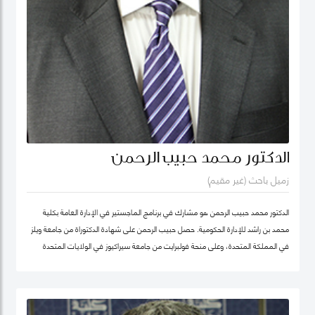
الدكتور محمد حبيب الرحمن
زميل باحث (غير مقيم)
الدكتور محمد حبيب الرحمن هو مشارك في برنامج الماجستير في الإدارة العامة بكلية
محمد بن راشد للإدارة الحكومية. حصل حبيب الرحمن على شهادة الدكتوراة من جامعة ويلز
في المملكة المتحدة، وعلى منحة فولبرايت من جامعة سيراكيوز في الولايات المتحدة
الأمريكية. كما كان أستاذاً زائراً في جامعة يورك في كندا. بدأ الدكتور حبيب بالتدريس منذ
1987 في مجالات الإدارة العامة والعلوم السياسية ودراسات التنمية في عدد من
الجامعات، ومنها جامعة دكا (بنغلاديش)، وجامعة ليكهيد (كندا)، وجامعة ساوث باسيفيك
(فيجي)، وجامعة بروناي دار السلام (بروناي). وخلال عمله في جامعة بروناي دار السلام،