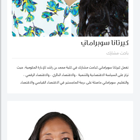
كيرتانا سوبراماني
باحث مشارك
تعمل كيرتانا سوبراماني كباحث مشارك في كلية محمد بن راشد للإدارة الحكومية، حيث
تركز على السياسة الاقتصادية والتنمية ، والاقتصاد الدائري ، والاقتصاد الرقمي ،
والتعليم. سوبراماني حاصلة على درجة الماجستير في الاقتصاد القياسي والاقتصاد
الرياضي من كلية لندن للاقتصاد ودرجة البكالوريوس في الهندسة الصناعية وهندسة
النظم مع تخصص ثانوي في الاقتصاد من معهد جورجيا للتكنولوجيا.