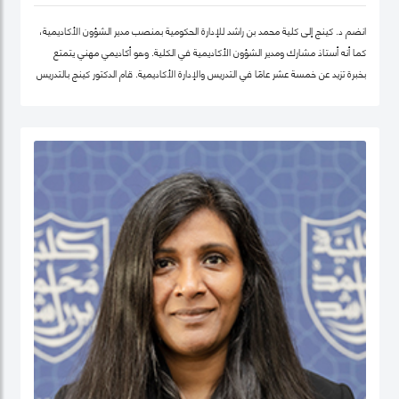
انضم د. كينج إلى كلية محمد بن راشد للإدارة الحكومية بمنصب مدير الشؤون الأكاديمية،
كما أنه أستاذ مشارك ومدير الشؤون الأكاديمية في الكلية. وهو أكاديمي مهني يتمتع
بخبرة تزيد عن خمسة عشر عامًا في التدريس والإدارة الأكاديمية. قام الدكتور كينج بالتدريس
في جامعات مختلفة في أوروبا وإفريقيا والشرق الأوسط في مرحلتيّ البكالوريوس ومرحلة
الدراسات العليا. قبل انضمامه إلى كلية محمد بن راشد للإدارة الحكومية، عمل الدكتور كينج
في مناصب إدارية مختلفة بما في ذلك رئيس إدارة، ورئيس لجنة الاعتماد، ورئيس مركز
ريادة الأعمال، وعميدًا لجامعة في الكويت مؤخرًا.