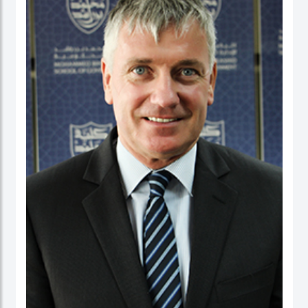
عمل في كلية الأعمال، والاقتصاد والدراسات السياسية ومعهد الدراسات السياسية كقائد
برنامج لدراسات الخريجين. ومنذ بداية مسيرته المهنية الأكاديمية، تميز الدكتور حبيب الرحمن
بنشاط كبير في إجراء البحوث حيث نشرت العديد من بحوثه في دوريات محكمة وله أيضاً
عدد من الكتب التي قام بتحريرها. كما قدم أوراقاً، وأدار جلسات حوارية في عدة مؤتمرات
وحلقات بحث دولية.