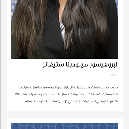
البروفيسور ميلودينا ستيفانز
أستاذ
من بين مجالات البحث والاستشارات التي تركز عليها البروفيسور ستيفنز الاستراتيجية،
والحكومة الرشيقة، وإدارة الأزمات وريادة الأعمال والعلامات التجارية. لديها ما يقارب 30
عامًا من الخبرة في المستويات الإدارية في كل من الصناعة والحكومة والأوساط
الأكاديمية. وقبل انضمامها إلى كلية محمد بن راشد للإدارة الحكومية ترأست برنامج
الماجستير في إدارة الابتكار، وكانت أول امرأة هندية تشغل منصب عميد جامعة في ألمانيا.
أمضت قبل ذلك أكثر من عقد في جامعة ولونغونغ في دبي (الإمارات العربية المتحدة) ،
وهي واحدة من أوائل الجامعات الخاصة في الإمارات العربية المتحدة ، حيث تولت منصب