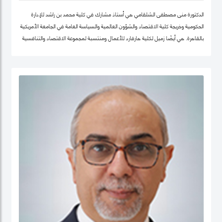
الدكتورة منى مصطفى الشلقامي هي أستاذ مشارك في كلية محمد بن راشد للإدارة
الحكومية وخريجة كلية الاقتصاد والشؤون العالمية والسياسة العامة في الجامعة الأمريكية
بالقاهرة. هي أيضًا زميل لكلية هارفارد للأعمال ومنتسبة لمجموعة الاقتصاد والتنافسية
في نفس الجامعة. تتركز اهتماماتها البحثية في مجالات سياسات الاقتصاد الكلي،
والتنمية المستدامة ، وسياسات التعليم ، والأمن الغذائي ، والسياسات الصحية ،
وصناديق الثروة السيادية. نشرت أعمالها البحثية في دوريات علمية دولية في مجال الإدارة
والعلوم التطبيقية، مجلة الأعمال والاقتصاد؛ وجامعة كامبريدج. الدكتورة منى حاليًا عضو
في شبكة الخبراء الإقليمية التابعة لمنظمة الأغذية والزراعة ورئيستها ايضا. حصلت على
درجة الدكتوراه. من كلية الاقتصاد والعلوم السياسية بجامعة القاهرة، وشهادتي الماجستير
والبكالوريوس في الاقتصاد من الجامعة الأمريكية بالقاهرة.