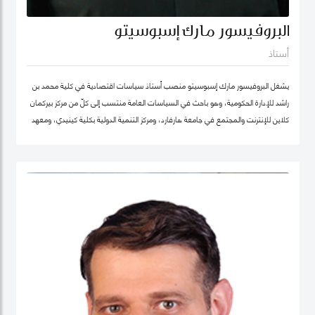
البروفيسور مارك إسبوسيتو
أستاذ
يشغل البروفيسور مارك إسبوسيتو منصب أستاذ سياسات اقتصادية في كلية محمد بن
راشد للإدارة الحكومية، وهو باحث في السياسات العامة منتسب إلى كلّ من مركز بيركمان
كلاين للإنترنت والمجتمع في جامعة هارفارد، ومركز التنمية الدولية بكلية كينيدي، ومعهد
هارفارد للعلوم الاجتماعية الكمية. ويقود عدداً من "العيادات السياسية" المتخصصة في
حوكمة التكنولوجيا حول العالم. كما شارك في تأسيس عدد من الشركات والمبادرات في
مجال الذكاء الاصطناعي، بما في ذلك Nexus FrontierTech، ومؤسسة AI Native ،
ومركز التفكير The Chart ThinkTank، ويشغل منصب كبير الاقتصاديين في مختبر الذكاء
الاصطناعي micro1 في وادي السيليكون.