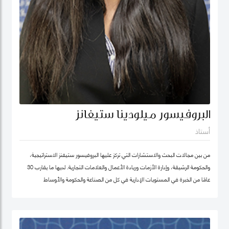
البروفيسور ميلودينا ستيفانز
أستاذ
من بين مجالات البحث والاستشارات التي تركز عليها البروفيسور ستيفنز الاستراتيجية،
والحكومة الرشيقة، وإدارة الأزمات وريادة الأعمال والعلامات التجارية. لديها ما يقارب 30
عامًا من الخبرة في المستويات الإدارية في كل من الصناعة والحكومة والأوساط
الأكاديمية. وقبل انضمامها إلى كلية محمد بن راشد للإدارة الحكومية ترأست برنامج
الماجستير في إدارة الابتكار، وكانت أول امرأة هندية تشغل منصب عميد جامعة في ألمانيا.
أمضت قبل ذلك أكثر من عقد في جامعة ولونغونغ في دبي (الإمارات العربية المتحدة) ،
وهي واحدة من أوائل الجامعات الخاصة في الإمارات العربية المتحدة ، حيث تولت منصب