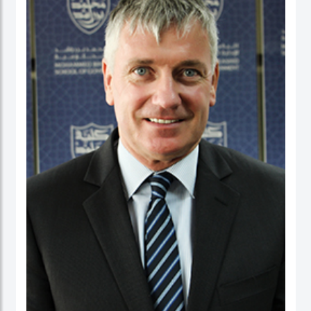
عمل في كلية الأعمال، والاقتصاد والدراسات السياسية ومعهد الدراسات السياسية كقائد
برنامج لدراسات الخريجين. ومنذ بداية مسيرته المهنية الأكاديمية، تميز الدكتور حبيب الرحمن
بنشاط كبير في إجراء البحوث حيث نشرت العديد من بحوثه في دوريات محكمة وله أيضاً
عدد من الكتب التي قام بتحريرها. كما قدم أوراقاً، وأدار جلسات حوارية في عدة مؤتمرات
وحلقات بحث دولية.