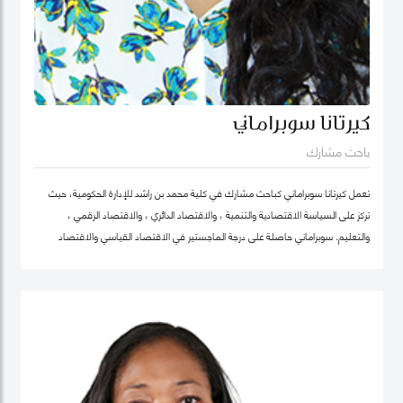
كيرتانا سوبراماني
باحث مشارك
تعمل كيرتانا سوبراماني كباحث مشارك في كلية محمد بن راشد للإدارة الحكومية، حيث
تركز على السياسة الاقتصادية والتنمية ، والاقتصاد الدائري ، والاقتصاد الرقمي ،
والتعليم. سوبراماني حاصلة على درجة الماجستير في الاقتصاد القياسي والاقتصاد
الرياضي من كلية لندن للاقتصاد ودرجة البكالوريوس في الهندسة الصناعية وهندسة
النظم مع تخصص ثانوي في الاقتصاد من معهد جورجيا للتكنولوجيا.