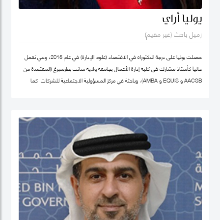
يوليا أراي
زميل باحث (غير مقيم)
حصلت يوليا على درجة الدكتوراه في الاقتصاد (علوم الإدارة) في عام 2015، وهي تعمل
حالياً كأستاذ مشارك في كلية إدارة الأعمال بجامعة ولاية سانت بطرسبرغ (المعتمدة من
AACSB و EQUIS و AMBA)، وباحثة في مركز المسؤولية الاجتماعية للشركات. كما
تشغل منصب المدير الأكاديمي لبرنامج الماجستير في الإدارة في كلية إدارة الأعمال
بجامعة سانت بطرسبرغ. انضمت يوليا إلى كلية محمد بن راشد للإدارة الحكومية كزميل
باحث غير مقيم في عام 2023. تركز مجالات بحثها الرئيسية على ريادة الأعمال الاجتماعية،
والتنمية المستدامة، والمسؤولية الاجتماعية للشركات. وهي عضو نشط في الشبكة
الدولية للباحثين في ريادة الأعمال الاجتماعية (شبكة EMES) وشبكة الأعمال في
المجتمع، وأكاديمية الإدارة، وأكاديمية الأعمال الدولية. حصلت على شهادات تقدير
لمساهماتها في تطوير ريادة الأعمال الاجتماعية في روسيا من المنظمات العامة
والخاصة. ألّفت أكثر من 30 منشورًا في مجلات وطنية ودولية، وكتب، ومجموعات دراسات
حالة. نُشرت أعمالها في مراجعة الأعمال الدولية، حوكمة الشركات، مراجعة الأسواق
الناشئة، مراجعة الإدارة الأوروبية، وغيرها. كما أنها مراجع للعديد من المجلات الوطنية
والدولية.
ملف غوغل سكولار