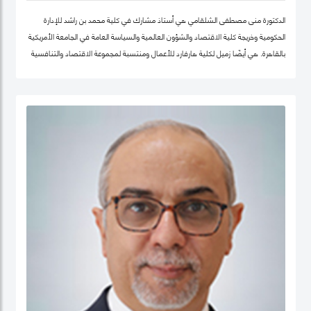
الدكتورة منى مصطفى الشلقامي هي أستاذ مشارك في كلية محمد بن راشد للإدارة
الحكومية وخريجة كلية الاقتصاد والشؤون العالمية والسياسة العامة في الجامعة الأمريكية
بالقاهرة. هي أيضًا زميل لكلية هارفارد للأعمال ومنتسبة لمجموعة الاقتصاد والتنافسية
في نفس الجامعة. تتركز اهتماماتها البحثية في مجالات سياسات الاقتصاد الكلي،
والتنمية المستدامة ، وسياسات التعليم ، والأمن الغذائي ، والسياسات الصحية ،
وصناديق الثروة السيادية. نشرت أعمالها البحثية في دوريات علمية دولية في مجال الإدارة
والعلوم التطبيقية، مجلة الأعمال والاقتصاد؛ وجامعة كامبريدج. الدكتورة منى حاليًا عضو
في شبكة الخبراء الإقليمية التابعة لمنظمة الأغذية والزراعة ورئيستها ايضا. حصلت على
درجة الدكتوراه. من كلية الاقتصاد والعلوم السياسية بجامعة القاهرة، وشهادتي الماجستير
والبكالوريوس في الاقتصاد من الجامعة الأمريكية بالقاهرة.