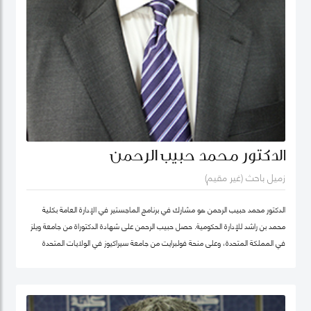
الدكتور محمد حبيب الرحمن
زميل باحث (غير مقيم)
الدكتور محمد حبيب الرحمن هو مشارك في برنامج الماجستير في الإدارة العامة بكلية
محمد بن راشد للإدارة الحكومية. حصل حبيب الرحمن على شهادة الدكتوراة من جامعة ويلز
في المملكة المتحدة، وعلى منحة فولبرايت من جامعة سيراكيوز في الولايات المتحدة
الأمريكية. كما كان أستاذاً زائراً في جامعة يورك في كندا. بدأ الدكتور حبيب بالتدريس منذ
1987 في مجالات الإدارة العامة والعلوم السياسية ودراسات التنمية في عدد من
الجامعات، ومنها جامعة دكا (بنغلاديش)، وجامعة ليكهيد (كندا)، وجامعة ساوث باسيفيك
(فيجي)، وجامعة بروناي دار السلام (بروناي). وخلال عمله في جامعة بروناي دار السلام،