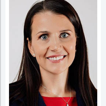
ورئيسا تنفيذيا لسرايا العقبة، وتعمير الاردنية القابضة ودارات الأردنية القابضة.