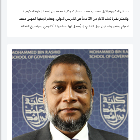
تشغل الدكتورة راكيل منصب أستاذ مشارك بكلية محمد بن راشد للإدارة الحكومية،
وتتمتع بخبرة تمتد لأكثر من 25 عاماً في التدريس الدولي. ويعتبر تاريخها المهني محط
احترام وتقدير واسعين حول العالم، إذ يُسجل لها نشاطها الأكاديمي بمواضيع العدالة
الاجتماعية والمساواة، حيث شرعت، في بلدها الأم جامايكا، بإنشاء مشاريع مشاركة
مجتمعية داخل المدينة إذ عملت على ربط أصحاب أعمال الخير مع العائلات التي تحتاج إلى
مساعدة تعليمية.