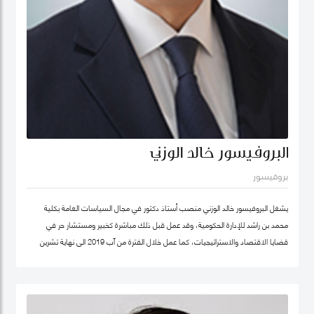
البروفيسور خالد الوزني
بروفيسور
يشغل البروفيسور خالد الوزني منصب أستاذ دكتور في مجال السياسات العامة بكلية
محمد بن راشد للإدارة الحكومية، وقد عمل قبل ذلك مباشرة كخبير ومستشار حر في
قضايا الاقتصاد والاستراتيجيات، كما عمل خلال الفترة من آب 2019 الى نهاية تشرين
ثاني/نوفمبر 2020 كرئيس لهيئة الاستثمار في الأردن، وكان قبلها من 2015-2019
مستشار الاستراتيجية والمعرفة في مؤسسة محمد بن راشد آل مكتوم- دبي، وقد كان
سابقا كبير الاقتصاديين/خبير ومحلل مالي واقتصادي واستراتيجيات- وشريك مؤسس في
شركة إسناد للاستشارات، وعمل بين الفترة 2006-2011 في القطاع الخاص مديرا عاما