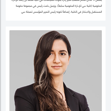
الحكومية (كلية دبي للإدارة الحكومية سابقاً)، وزميل باحث رئيس في مجموعة حكومة
المستقبل والابتكار في الكلية، إضافةً لكونه رئيس التحرير المؤسس لمجلة دبي
للسياسات. كما أنّه شريك سابق في مركز "بيلفر" للعلوم والشؤون الدولية في كلية هارفرد
كينيدي، جامعة هارفرد، وزميل سابق في مركز الابتكار والمعلومات لأبحاث السياسات في
كليّة "لي كوان يو" للسياسة العامّة، جامعة سنغافورة الوطنية. حصل فادي على شهادة
الدكتوراه في السياسات العامة في تخصص الحوكمة الرقمية من جامعة أكسفورد العريقة
وشهادة الماجيستير في إدارة أنظمة المعلومات من كلية لندن للعلوم الاقتصادية
والسياسية، إضافة لشهادة البكالوريوس في هندسة الكمبيوتر من جامعة حلب. يعتبر د.
فادي سالم أحد أهم المفكرين والمتخصصين عالمياً في مجالات الحكومة الرقمية
ومستقبل العمل الحكومي وسياسات البيانات، حيث تشمل مجالات تخصّصه الحوكمة
الرقمية والسياسات التكنولوجية وإدارة منظومة البيانات الحكومية وحوكمة الذكاء
الاصطناعي، حيث يعتبر على مدى العقدين السابقين أحد أهم الباحثين تأثيراً في هذه
المجالات عالمياً، وقد اختير كواحد من أهم 100 شخصية مؤثرة في مجال الحكومة الرقمية
عالمياً (Apolitical). وهو عضو في عديد من مجالس الإدارة والأمناء في هذه المجالات مثل
المجلس الاستشاري لأخلاقيات الذكاء الاصطناعي لـهيئة دبي الرقمية وعضو مجموعة
عمل خبراء حوكمة آثار الذكاء الاصطناعي التابع لمنظمة ISO، وعضو المجلس العالمي
لأهداف التنمية المستدامة التابع للقمة العالمية للحكومات، وعضو مجلس أمناء جمعية
الحكومة الرقمية، الجمعية الرائدة عالمياً في مجال البحث العلمي في مجالات الحوكمة