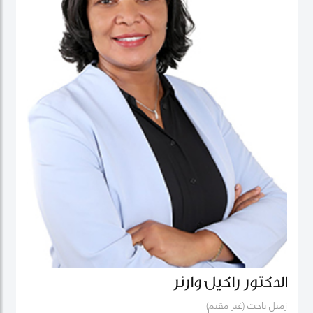
الدكتور راكيل وارنر
زميل باحث (غير مقيم)