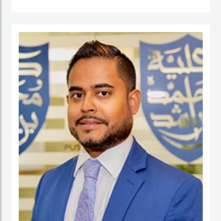
القطاع العام (الإدارة الحكومية، الإدارة العامة، إدارة الموارد البشرية، إدارة المشاريع
الحكومية، السلوك التنظيمي والتنمية المؤسسية) إضافة إلى الحوكمة والسياسات
العامة. قبل التحاقه بكلية محمد بن راشد للإدارة الحكومية، عمل الدكتور يوسف كأستاذ
مساعد وشغل منصب مدير برنامج إدارة الموارد البشرية في كلية إدارة الأعمال في الكلية
الأسترالية في دولة الكويت. قبل ذلك، عمل كمستشار للحكومة الاتحادية في كندا في عدد
من المشاريع المرتبطة بالتطوير المؤسسي و بناء القدرات التنظيمية حيث قام بتصميم
وتنفيذ العديد من برامج التدريب للحكومة الاتحادية بما في ذلك مجالات التفكير
الاستراتيجي والإدارة القائمة على النتائج تحت بند تنفيذ البرامج الحكومية والسياسات
العامة.