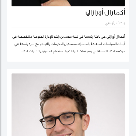
أكمارال أورازالي
باحث رئيسي
أكمارال أورازالي هي باحثة رئيسية في كلية محمد بن راشد للإدارة الحكومية متتخصصة في
أبحاث السياسات المتعلقة باستشراف مستقبل الحكومات والابتكار مع خبرة واسعة في
حوكمة الذكاء الاصطناعي وسياسات البيانات والاستخدام المسؤول لتقنيات الذكاء
الاصطناعي وتطبيقها في الخدمات العامة.
تركّز أعمالها البحثية على أخلاقيات الذكاء الاصطناعي وحوكمة الذكاء الاصطناعي المسؤول
وسياسات البيانات مع اهتمام خاص بتطوير أطر عملية تدعم الابتكار في القطاع العام
وتعزز تبنّي التقنيات الناشئة بصورة موثوقة ومستدامة. وتجمع بين العمق البحثي والخبرة
التطبيقية، مستندة إلى تجربة مهنية غنية في التحول الرقمي للقطاع الحكومي.