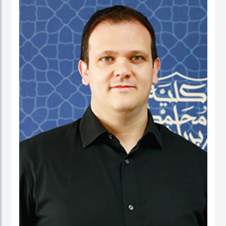
نائب العميد ومدير برنامج الماجستير في إدارة الأعمال. شاركت بنشاط في لجان الاعتماد
ولجان الاعتماد في كل من الإمارات العربية المتحدة وألمانيا، بالإضافة إلى مهامها في
التواصل مع المؤسسات. عاشت في الولايات المتحدة الأمريكية والهند وتايوان وألمانيا.
البروفيسور ستيفنز عضو في العديد من المجالس الاستشارية، وهي جزء من مجموعتي
عمل حول أخلاقيات الذكاء الاصطناعي في IEEE SA