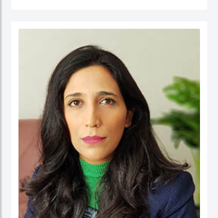
جامعة نيوكاسل في أستراليا.
الدكتور عبدالله، مستشار مالي لديه أكثر من 25 عامًا من الخبرة العملية في مجالات: المالية
والحسابات، الإدارة الإستراتيجية، وتطوير الأعمال، وذلك في كل من: القطاع الحكومي،
والقطاع شبه الحكومي، والقطاع الخاص. كما أ، الدكتور عبد الله مدقق حسابات معتمد،
ووكيل ضرائب، وخبير قضائي، ومحكم.