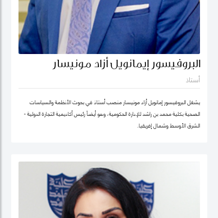
البروفيسور إيمانويل أزاد مونيسار
أستاذ
يشغل البروفيسور إمانويل أزاد مونيسار منصب أستاذ في بحوث الأنظمة والسياسات
الصحية بكلية محمد بن راشد للإدارة الحكومية، وهو أيضاً رئيس أكاديمية التجارة الدولية -
الشرق الأوسط وشمال إفريقيا.