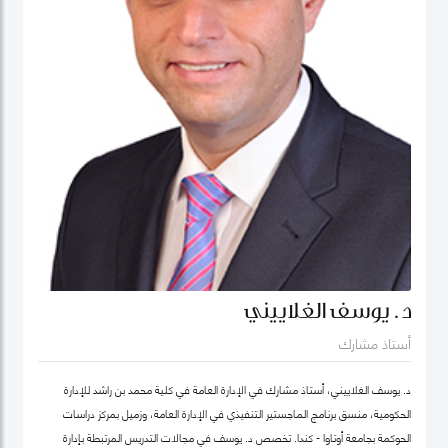
د. يوسف الغلاييني
أستاذ مشارك
د. يوسف الغلاييني، أستاذ مشارك في الإدارة العامة في كلية محمد بن راشد للإدارة
الحكومية، منسق برنامج الماجستير التنفيذي في الإدارة العامة، وزميل بمركز دراسات
الحوكمة بجامعة أوتاوا - كندا. تَخصص د. يوسف في مجالات التدريس المرتبطة بإدارة