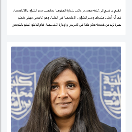
انضم د. كينج إلى كلية محمد بن راشد للإدارة الحكومية بمنصب مدير الشؤون الأكاديمية،
كما أنه أستاذ مشارك ومدير الشؤون الأكاديمية في الكلية. وهو أكاديمي مهني يتمتع
بخبرة تزيد عن خمسة عشر عامًا في التدريس والإدارة الأكاديمية. قام الدكتور كينج بالتدريس
في جامعات مختلفة في أوروبا وإفريقيا والشرق الأوسط في مرحلتيّ البكالوريوس ومرحلة
الدراسات العليا. قبل انضمامه إلى كلية محمد بن راشد للإدارة الحكومية، عمل الدكتور كينج
في مناصب إدارية مختلفة بما في ذلك رئيس إدارة، ورئيس لجنة الاعتماد، ورئيس مركز
ريادة الأعمال، وعميدًا لجامعة في الكويت مؤخرًا.