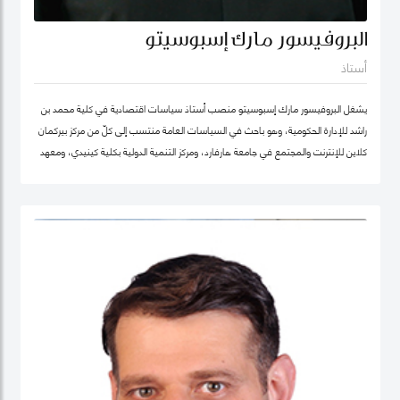
البروفيسور مارك إسبوسيتو
أستاذ
يشغل البروفيسور مارك إسبوسيتو منصب أستاذ سياسات اقتصادية في كلية محمد بن
راشد للإدارة الحكومية، وهو باحث في السياسات العامة منتسب إلى كلّ من مركز بيركمان
كلاين للإنترنت والمجتمع في جامعة هارفارد، ومركز التنمية الدولية بكلية كينيدي، ومعهد
هارفارد للعلوم الاجتماعية الكمية. ويقود عدداً من "العيادات السياسية" المتخصصة في
حوكمة التكنولوجيا حول العالم. كما شارك في تأسيس عدد من الشركات والمبادرات في
مجال الذكاء الاصطناعي، بما في ذلك Nexus FrontierTech، ومؤسسة AI Native ،
ومركز التفكير The Chart ThinkTank، ويشغل منصب كبير الاقتصاديين في مختبر الذكاء
الاصطناعي micro1 في وادي السيليكون.