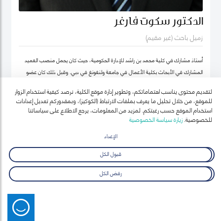
الدكتور سكوت فارغر
زميل باحث (غير مقيم)
أستاذ مشارك في كلية محمد بن راشد للإدارة الحكومية، حيث كان يحمل منصب العميد
المشارك في الأبحاث بكلية الأعمال في جامعة ولنغونغ في دبي. وقبل ذلك كان عضو
هيئة التدريس بجامعة أوكلاند للتكنولوجيا ومعهد السياسة العامة ونائب رئيس معهد
لتقديم محتوى يناسب اهتماماتكم، وتطوير إدارة موقع الكلية، نرصد كيفية استخدام الزوار
نيوزيلندا لدراسات سوق العمل (معهد أبحاث العمل في نيوزيلندا حالياً).
للموقع، من خلال تحليل ما يعرف بملفات الارتباط (الكوكيز)، وبمقدوركم تعديل إعدادات
استخدام الموقع حسب رغبتكم. لمزيد من المعلومات، يرجع الاطلاع على سياساتنا
للخصوصية.
زيارة سياسة الخصوصية
الإعداد
قبول الكل
رفض الكل