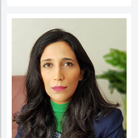
جامعة نيوكاسل في أستراليا.
الدكتور عبدالله، مستشار مالي لديه أكثر من 25 عامًا من الخبرة العملية في مجالات: المالية
والحسابات، الإدارة الإستراتيجية، وتطوير الأعمال، وذلك في كل من: القطاع الحكومي،
والقطاع شبه الحكومي، والقطاع الخاص. كما أ، الدكتور عبد الله مدقق حسابات معتمد،
ووكيل ضرائب، وخبير قضائي، ومحكم.