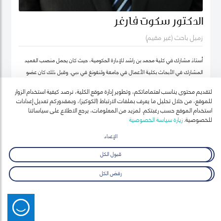
الدكتور سكوت فارغر
زميل باحث (غير مقيم)
أستاذ مشارك في كلية محمد بن راشد للإدارة الحكومية، حيث كان يحمل منصب العميد
المشارك في الأبحاث بكلية الأعمال في جامعة ولنغونغ في دبي. وقبل ذلك كان عضو
هيئة التدريس بجامعة أوكلاند للتكنولوجيا ومعهد السياسة العامة ونائب رئيس معهد
لتقديم محتوى يناسب اهتماماتكم، وتطوير إدارة موقع الكلية، نرصد كيفية استخدام الزوار
نيوزيلندا لدراسات سوق العمل (معهد أبحاث العمل في نيوزيلندا حالياً).
للموقع، من خلال تحليل ما يعرف بملفات الارتباط (الكوكيز)، وبمقدوركم تعديل إعدادات
استخدام الموقع حسب رغبتكم. لمزيد من المعلومات، يرجع الاطلاع على سياساتنا
للخصوصية.
زيارة سياسة الخصوصية
الإعداد
قبول الكل
رفض الكل