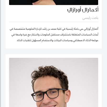
أكمارال أورازالي
باحث رئيسي
أكمارال أورازالي هي باحثة رئيسية في كلية محمد بن راشد للإدارة الحكومية متتخصصة في
أبحاث السياسات المتعلقة باستشراف مستقبل الحكومات والابتكار مع خبرة واسعة في
حوكمة الذكاء الاصطناعي وسياسات البيانات والاستخدام المسؤول لتقنيات الذكاء
الاصطناعي وتطبيقها في الخدمات العامة.
تركّز أعمالها البحثية على أخلاقيات الذكاء الاصطناعي وحوكمة الذكاء الاصطناعي المسؤول
وسياسات البيانات مع اهتمام خاص بتطوير أطر عملية تدعم الابتكار في القطاع العام
وتعزز تبنّي التقنيات الناشئة بصورة موثوقة ومستدامة. وتجمع بين العمق البحثي والخبرة
التطبيقية، مستندة إلى تجربة مهنية غنية في التحول الرقمي للقطاع الحكومي.