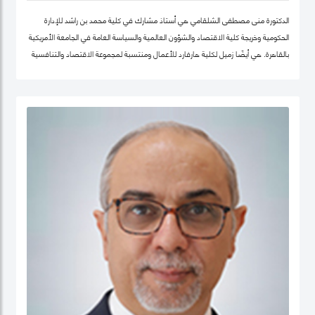
الدكتورة منى مصطفى الشلقامي هي أستاذ مشارك في كلية محمد بن راشد للإدارة
الحكومية وخريجة كلية الاقتصاد والشؤون العالمية والسياسة العامة في الجامعة الأمريكية
بالقاهرة. هي أيضًا زميل لكلية هارفارد للأعمال ومنتسبة لمجموعة الاقتصاد والتنافسية
في نفس الجامعة. تتركز اهتماماتها البحثية في مجالات سياسات الاقتصاد الكلي،
والتنمية المستدامة ، وسياسات التعليم ، والأمن الغذائي ، والسياسات الصحية ،
وصناديق الثروة السيادية. نشرت أعمالها البحثية في دوريات علمية دولية في مجال الإدارة
والعلوم التطبيقية، مجلة الأعمال والاقتصاد؛ وجامعة كامبريدج. الدكتورة منى حاليًا عضو
في شبكة الخبراء الإقليمية التابعة لمنظمة الأغذية والزراعة ورئيستها ايضا. حصلت على
درجة الدكتوراه. من كلية الاقتصاد والعلوم السياسية بجامعة القاهرة، وشهادتي الماجستير
والبكالوريوس في الاقتصاد من الجامعة الأمريكية بالقاهرة.