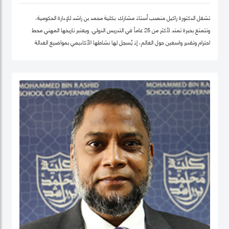
تشغل الدكتورة راكيل منصب أستاذ مشارك بكلية محمد بن راشد للإدارة الحكومية،
وتتمتع بخبرة تمتد لأكثر من 25 عاماً في التدريس الدولي. ويعتبر تاريخها المهني محط
احترام وتقدير واسعين حول العالم، إذ يُسجل لها نشاطها الأكاديمي بمواضيع العدالة
الاجتماعية والمساواة، حيث شرعت، في بلدها الأم جامايكا، بإنشاء مشاريع مشاركة
مجتمعية داخل المدينة إذ عملت على ربط أصحاب أعمال الخير مع العائلات التي تحتاج إلى
مساعدة تعليمية.