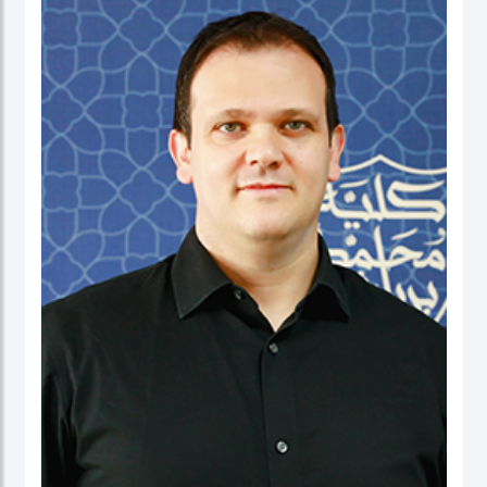
نائب العميد ومدير برنامج الماجستير في إدارة الأعمال. شاركت بنشاط في لجان الاعتماد
ولجان الاعتماد في كل من الإمارات العربية المتحدة وألمانيا، بالإضافة إلى مهامها في
التواصل مع المؤسسات. عاشت في الولايات المتحدة الأمريكية والهند وتايوان وألمانيا.
البروفيسور ستيفنز عضو في العديد من المجالس الاستشارية، وهي جزء من مجموعتي
عمل حول أخلاقيات الذكاء الاصطناعي في IEEE SA