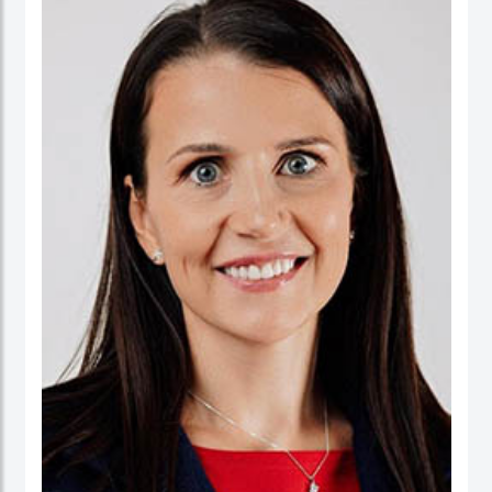
ورئيسا تنفيذيا لسرايا العقبة، وتعمير الاردنية القابضة ودارات الأردنية القابضة.