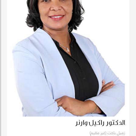
الدكتور راكيل وارنر
زميل باحث (غير مقيم)