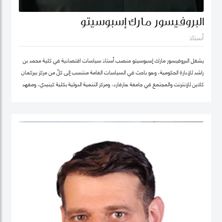
البروفيسور مارك إسبوسيتو
أستاذ
يشغل البروفيسور مارك إسبوسيتو منصب أستاذ سياسات اقتصادية في كلية محمد بن
راشد للإدارة الحكومية، وهو باحث في السياسات العامة منتسب إلى كلّ من مركز بيركمان
كلاين للإنترنت والمجتمع في جامعة هارفارد، ومركز التنمية الدولية بكلية كينيدي، ومعهد
هارفارد للعلوم الاجتماعية الكمية. ويقود عدداً من "العيادات السياسية" المتخصصة في
حوكمة التكنولوجيا حول العالم. كما شارك في تأسيس عدد من الشركات والمبادرات في
مجال الذكاء الاصطناعي، بما في ذلك Nexus FrontierTech، ومؤسسة AI Native ،
ومركز التفكير The Chart ThinkTank، ويشغل منصب كبير الاقتصاديين في مختبر الذكاء
الاصطناعي micro1 في وادي السيليكون.