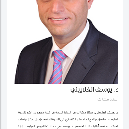
د. يوسف الغلاييني
أستاذ مشارك
د. يوسف الغلاييني، أستاذ مشارك في الإدارة العامة في كلية محمد بن راشد للإدارة
الحكومية، منسق برنامج الماجستير التنفيذي في الإدارة العامة، وزميل بمركز دراسات
الحوكمة بجامعة أوتاوا - كندا. تَخصص د. يوسف في مجالات التدريس المرتبطة بإدارة