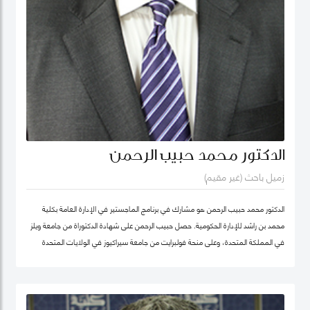
الدكتور محمد حبيب الرحمن
زميل باحث (غير مقيم)
الدكتور محمد حبيب الرحمن هو مشارك في برنامج الماجستير في الإدارة العامة بكلية
محمد بن راشد للإدارة الحكومية. حصل حبيب الرحمن على شهادة الدكتوراة من جامعة ويلز
في المملكة المتحدة، وعلى منحة فولبرايت من جامعة سيراكيوز في الولايات المتحدة
الأمريكية. كما كان أستاذاً زائراً في جامعة يورك في كندا. بدأ الدكتور حبيب بالتدريس منذ
1987 في مجالات الإدارة العامة والعلوم السياسية ودراسات التنمية في عدد من
الجامعات، ومنها جامعة دكا (بنغلاديش)، وجامعة ليكهيد (كندا)، وجامعة ساوث باسيفيك
(فيجي)، وجامعة بروناي دار السلام (بروناي). وخلال عمله في جامعة بروناي دار السلام،