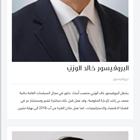
البروفيسور خالد الوزني
بروفيسور
يشغل البروفيسور خالد الوزني منصب أستاذ دكتور في مجال السياسات العامة بكلية
محمد بن راشد للإدارة الحكومية، وقد عمل قبل ذلك مباشرة كخبير ومستشار حر في
قضايا الاقتصاد والاستراتيجيات، كما عمل خلال الفترة من آب 2019 الى نهاية تشرين
ثاني/نوفمبر 2020 كرئيس لهيئة الاستثمار في الأردن، وكان قبلها من 2015-2019
مستشار الاستراتيجية والمعرفة في مؤسسة محمد بن راشد آل مكتوم- دبي، وقد كان
سابقا كبير الاقتصاديين/خبير ومحلل مالي واقتصادي واستراتيجيات- وشريك مؤسس في
شركة إسناد للاستشارات، وعمل بين الفترة 2006-2011 في القطاع الخاص مديرا عاما