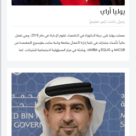
يوليا أراي
زميل باحث (غير مقيم)
حصلت يوليا على درجة الدكتوراه في الاقتصاد (علوم الإدارة) في عام 2015، وهي تعمل
حالياً كأستاذ مشارك في كلية إدارة الأعمال بجامعة ولاية سانت بطرسبرغ (المعتمدة من
AACSB و EQUIS و AMBA)، وباحثة في مركز المسؤولية الاجتماعية للشركات. كما
تشغل منصب المدير الأكاديمي لبرنامج الماجستير في الإدارة في كلية إدارة الأعمال
بجامعة سانت بطرسبرغ. انضمت يوليا إلى كلية محمد بن راشد للإدارة الحكومية كزميل
باحث غير مقيم في عام 2023. تركز مجالات بحثها الرئيسية على ريادة الأعمال الاجتماعية،
والتنمية المستدامة، والمسؤولية الاجتماعية للشركات. وهي عضو نشط في الشبكة
الدولية للباحثين في ريادة الأعمال الاجتماعية (شبكة EMES) وشبكة الأعمال في
المجتمع، وأكاديمية الإدارة، وأكاديمية الأعمال الدولية. حصلت على شهادات تقدير
لمساهماتها في تطوير ريادة الأعمال الاجتماعية في روسيا من المنظمات العامة
والخاصة. ألّفت أكثر من 30 منشورًا في مجلات وطنية ودولية، وكتب، ومجموعات دراسات
حالة. نُشرت أعمالها في مراجعة الأعمال الدولية، حوكمة الشركات، مراجعة الأسواق
الناشئة، مراجعة الإدارة الأوروبية، وغيرها. كما أنها مراجع للعديد من المجلات الوطنية
والدولية.
ملف غوغل سكولار