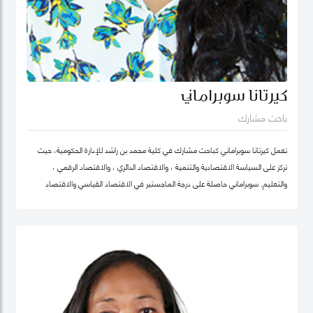
كيرتانا سوبراماني
باحث مشارك
تعمل كيرتانا سوبراماني كباحث مشارك في كلية محمد بن راشد للإدارة الحكومية، حيث
تركز على السياسة الاقتصادية والتنمية ، والاقتصاد الدائري ، والاقتصاد الرقمي ،
والتعليم. سوبراماني حاصلة على درجة الماجستير في الاقتصاد القياسي والاقتصاد
الرياضي من كلية لندن للاقتصاد ودرجة البكالوريوس في الهندسة الصناعية وهندسة
النظم مع تخصص ثانوي في الاقتصاد من معهد جورجيا للتكنولوجيا.