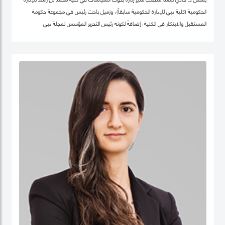
الحكومية (كلية دبي للإدارة الحكومية سابقاً)، وزميل باحث رئيس في مجموعة حكومة
المستقبل والابتكار في الكلية، إضافةً لكونه رئيس التحرير المؤسس لمجلة دبي
للسياسات. كما أنّه شريك سابق في مركز "بيلفر" للعلوم والشؤون الدولية في كلية هارفرد
كينيدي، جامعة هارفرد، وزميل سابق في مركز الابتكار والمعلومات لأبحاث السياسات في
كليّة "لي كوان يو" للسياسة العامّة، جامعة سنغافورة الوطنية. حصل فادي على شهادة
الدكتوراه في السياسات العامة في تخصص الحوكمة الرقمية من جامعة أكسفورد العريقة
وشهادة الماجيستير في إدارة أنظمة المعلومات من كلية لندن للعلوم الاقتصادية
والسياسية، إضافة لشهادة البكالوريوس في هندسة الكمبيوتر من جامعة حلب. يعتبر د.
فادي سالم أحد أهم المفكرين والمتخصصين عالمياً في مجالات الحكومة الرقمية
ومستقبل العمل الحكومي وسياسات البيانات، حيث تشمل مجالات تخصّصه الحوكمة
الرقمية والسياسات التكنولوجية وإدارة منظومة البيانات الحكومية وحوكمة الذكاء
الاصطناعي، حيث يعتبر على مدى العقدين السابقين أحد أهم الباحثين تأثيراً في هذه
المجالات عالمياً، وقد اختير كواحد من أهم 100 شخصية مؤثرة في مجال الحكومة الرقمية
عالمياً (Apolitical). وهو عضو في عديد من مجالس الإدارة والأمناء في هذه المجالات مثل
المجلس الاستشاري لأخلاقيات الذكاء الاصطناعي لـهيئة دبي الرقمية وعضو مجموعة
عمل خبراء حوكمة آثار الذكاء الاصطناعي التابع لمنظمة ISO، وعضو المجلس العالمي
لأهداف التنمية المستدامة التابع للقمة العالمية للحكومات، وعضو مجلس أمناء جمعية
الحكومة الرقمية، الجمعية الرائدة عالمياً في مجال البحث العلمي في مجالات الحوكمة