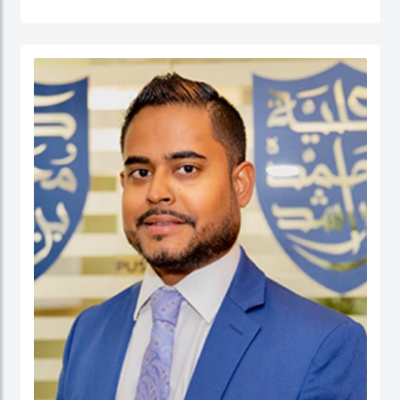
القطاع العام (الإدارة الحكومية، الإدارة العامة، إدارة الموارد البشرية، إدارة المشاريع
الحكومية، السلوك التنظيمي والتنمية المؤسسية) إضافة إلى الحوكمة والسياسات
العامة. قبل التحاقه بكلية محمد بن راشد للإدارة الحكومية، عمل الدكتور يوسف كأستاذ
مساعد وشغل منصب مدير برنامج إدارة الموارد البشرية في كلية إدارة الأعمال في الكلية
الأسترالية في دولة الكويت. قبل ذلك، عمل كمستشار للحكومة الاتحادية في كندا في عدد
من المشاريع المرتبطة بالتطوير المؤسسي و بناء القدرات التنظيمية حيث قام بتصميم
وتنفيذ العديد من برامج التدريب للحكومة الاتحادية بما في ذلك مجالات التفكير
الاستراتيجي والإدارة القائمة على النتائج تحت بند تنفيذ البرامج الحكومية والسياسات
العامة.