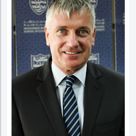
عمل في كلية الأعمال، والاقتصاد والدراسات السياسية ومعهد الدراسات السياسية كقائد
برنامج لدراسات الخريجين. ومنذ بداية مسيرته المهنية الأكاديمية، تميز الدكتور حبيب الرحمن
بنشاط كبير في إجراء البحوث حيث نشرت العديد من بحوثه في دوريات محكمة وله أيضاً
عدد من الكتب التي قام بتحريرها. كما قدم أوراقاً، وأدار جلسات حوارية في عدة مؤتمرات
وحلقات بحث دولية.