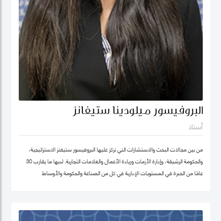
البروفيسور ميلودينا ستيفانز
أستاذ
من بين مجالات البحث والاستشارات التي تركز عليها البروفيسور ستيفنز الاستراتيجية،
والحكومة الرشيقة، وإدارة الأزمات وريادة الأعمال والعلامات التجارية. لديها ما يقارب 30
عامًا من الخبرة في المستويات الإدارية في كل من الصناعة والحكومة والأوساط
الأكاديمية. وقبل انضمامها إلى كلية محمد بن راشد للإدارة الحكومية ترأست برنامج
الماجستير في إدارة الابتكار، وكانت أول امرأة هندية تشغل منصب عميد جامعة في ألمانيا.
أمضت قبل ذلك أكثر من عقد في جامعة ولونغونغ في دبي (الإمارات العربية المتحدة) ،
وهي واحدة من أوائل الجامعات الخاصة في الإمارات العربية المتحدة ، حيث تولت منصب