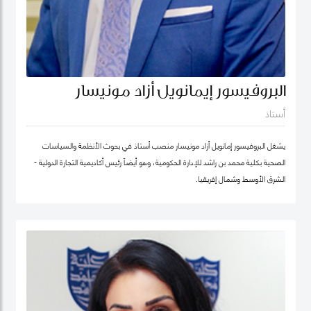
البروفيسور إيمانويل أزاد مونيسار
أستاذ
يشغل البروفيسور إمانويل أزاد مونيسار منصب أستاذ في بحوث الأنظمة والسياسات
الصحية بكلية محمد بن راشد للإدارة الحكومية، وهو أيضاً رئيس أكاديمية التجارة الدولية -
الشرق الأوسط وشمال إفريقيا.