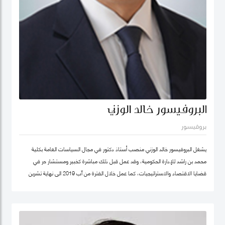
البروفيسور خالد الوزني
بروفيسور
يشغل البروفيسور خالد الوزني منصب أستاذ دكتور في مجال السياسات العامة بكلية
محمد بن راشد للإدارة الحكومية، وقد عمل قبل ذلك مباشرة كخبير ومستشار حر في
قضايا الاقتصاد والاستراتيجيات، كما عمل خلال الفترة من آب 2019 الى نهاية تشرين
ثاني/نوفمبر 2020 كرئيس لهيئة الاستثمار في الأردن، وكان قبلها من 2015-2019
مستشار الاستراتيجية والمعرفة في مؤسسة محمد بن راشد آل مكتوم- دبي، وقد كان
سابقا كبير الاقتصاديين/خبير ومحلل مالي واقتصادي واستراتيجيات- وشريك مؤسس في
شركة إسناد للاستشارات، وعمل بين الفترة 2006-2011 في القطاع الخاص مديرا عاما