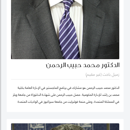
الدكتور محمد حبيب الرحمن
زميل باحث (غير مقيم)
الدكتور محمد حبيب الرحمن هو مشارك في برنامج الماجستير في الإدارة العامة بكلية
محمد بن راشد للإدارة الحكومية. حصل حبيب الرحمن على شهادة الدكتوراة من جامعة ويلز
في المملكة المتحدة، وعلى منحة فولبرايت من جامعة سيراكيوز في الولايات المتحدة
الأمريكية. كما كان أستاذاً زائراً في جامعة يورك في كندا. بدأ الدكتور حبيب بالتدريس منذ
1987 في مجالات الإدارة العامة والعلوم السياسية ودراسات التنمية في عدد من
الجامعات، ومنها جامعة دكا (بنغلاديش)، وجامعة ليكهيد (كندا)، وجامعة ساوث باسيفيك
(فيجي)، وجامعة بروناي دار السلام (بروناي). وخلال عمله في جامعة بروناي دار السلام،