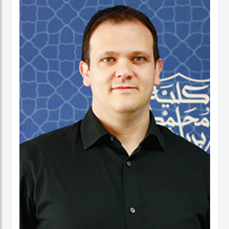
نائب العميد ومدير برنامج الماجستير في إدارة الأعمال. شاركت بنشاط في لجان الاعتماد
ولجان الاعتماد في كل من الإمارات العربية المتحدة وألمانيا، بالإضافة إلى مهامها في
التواصل مع المؤسسات. عاشت في الولايات المتحدة الأمريكية والهند وتايوان وألمانيا.
البروفيسور ستيفنز عضو في العديد من المجالس الاستشارية، وهي جزء من مجموعتي
عمل حول أخلاقيات الذكاء الاصطناعي في IEEE SA