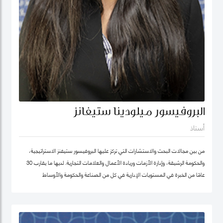
البروفيسور ميلودينا ستيفانز
أستاذ
من بين مجالات البحث والاستشارات التي تركز عليها البروفيسور ستيفنز الاستراتيجية،
والحكومة الرشيقة، وإدارة الأزمات وريادة الأعمال والعلامات التجارية. لديها ما يقارب 30
عامًا من الخبرة في المستويات الإدارية في كل من الصناعة والحكومة والأوساط
الأكاديمية. وقبل انضمامها إلى كلية محمد بن راشد للإدارة الحكومية ترأست برنامج
الماجستير في إدارة الابتكار، وكانت أول امرأة هندية تشغل منصب عميد جامعة في ألمانيا.
أمضت قبل ذلك أكثر من عقد في جامعة ولونغونغ في دبي (الإمارات العربية المتحدة) ،
وهي واحدة من أوائل الجامعات الخاصة في الإمارات العربية المتحدة ، حيث تولت منصب