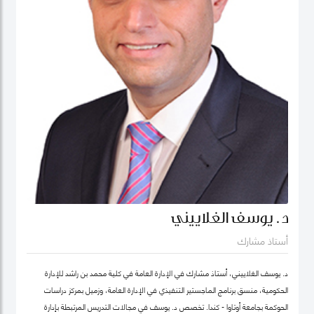
د. يوسف الغلاييني
أستاذ مشارك
د. يوسف الغلاييني، أستاذ مشارك في الإدارة العامة في كلية محمد بن راشد للإدارة
الحكومية، منسق برنامج الماجستير التنفيذي في الإدارة العامة، وزميل بمركز دراسات
الحوكمة بجامعة أوتاوا - كندا. تَخصص د. يوسف في مجالات التدريس المرتبطة بإدارة