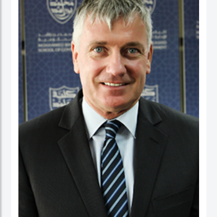
عمل في كلية الأعمال، والاقتصاد والدراسات السياسية ومعهد الدراسات السياسية كقائد
برنامج لدراسات الخريجين. ومنذ بداية مسيرته المهنية الأكاديمية، تميز الدكتور حبيب الرحمن
بنشاط كبير في إجراء البحوث حيث نشرت العديد من بحوثه في دوريات محكمة وله أيضاً
عدد من الكتب التي قام بتحريرها. كما قدم أوراقاً، وأدار جلسات حوارية في عدة مؤتمرات
وحلقات بحث دولية.