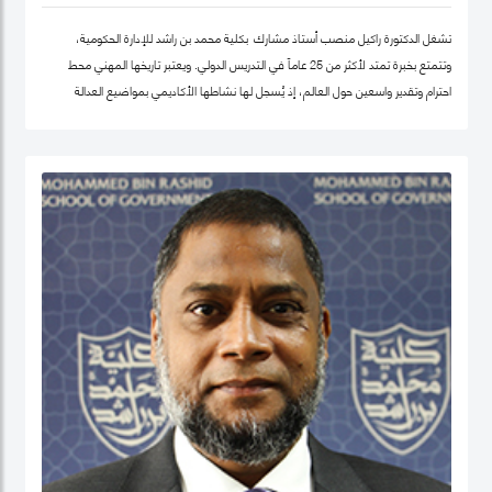
تشغل الدكتورة راكيل منصب أستاذ مشارك بكلية محمد بن راشد للإدارة الحكومية،
وتتمتع بخبرة تمتد لأكثر من 25 عاماً في التدريس الدولي. ويعتبر تاريخها المهني محط
احترام وتقدير واسعين حول العالم، إذ يُسجل لها نشاطها الأكاديمي بمواضيع العدالة
الاجتماعية والمساواة، حيث شرعت، في بلدها الأم جامايكا، بإنشاء مشاريع مشاركة
مجتمعية داخل المدينة إذ عملت على ربط أصحاب أعمال الخير مع العائلات التي تحتاج إلى
مساعدة تعليمية.