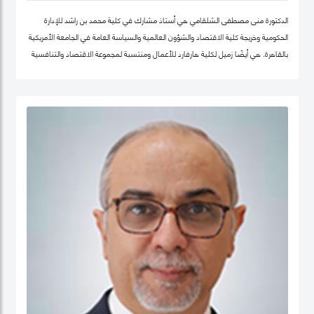
الدكتورة منى مصطفى الشلقامي هي أستاذ مشارك في كلية محمد بن راشد للإدارة
الحكومية وخريجة كلية الاقتصاد والشؤون العالمية والسياسة العامة في الجامعة الأمريكية
بالقاهرة. هي أيضًا زميل لكلية هارفارد للأعمال ومنتسبة لمجموعة الاقتصاد والتنافسية
في نفس الجامعة. تتركز اهتماماتها البحثية في مجالات سياسات الاقتصاد الكلي،
والتنمية المستدامة ، وسياسات التعليم ، والأمن الغذائي ، والسياسات الصحية ،
وصناديق الثروة السيادية. نشرت أعمالها البحثية في دوريات علمية دولية في مجال الإدارة
والعلوم التطبيقية، مجلة الأعمال والاقتصاد؛ وجامعة كامبريدج. الدكتورة منى حاليًا عضو
في شبكة الخبراء الإقليمية التابعة لمنظمة الأغذية والزراعة ورئيستها ايضا. حصلت على
درجة الدكتوراه. من كلية الاقتصاد والعلوم السياسية بجامعة القاهرة، وشهادتي الماجستير
والبكالوريوس في الاقتصاد من الجامعة الأمريكية بالقاهرة.