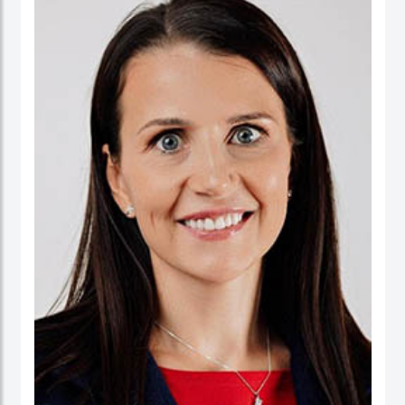
ورئيسا تنفيذيا لسرايا العقبة، وتعمير الاردنية القابضة ودارات الأردنية القابضة.