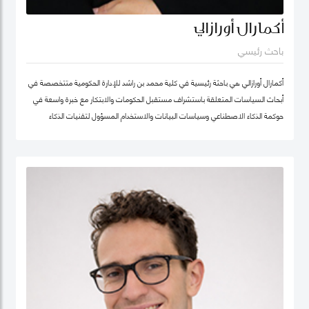
أكمارال أورازالي
باحث رئيسي
أكمارال أورازالي هي باحثة رئيسية في كلية محمد بن راشد للإدارة الحكومية متتخصصة في
أبحاث السياسات المتعلقة باستشراف مستقبل الحكومات والابتكار مع خبرة واسعة في
حوكمة الذكاء الاصطناعي وسياسات البيانات والاستخدام المسؤول لتقنيات الذكاء
الاصطناعي وتطبيقها في الخدمات العامة.
تركّز أعمالها البحثية على أخلاقيات الذكاء الاصطناعي وحوكمة الذكاء الاصطناعي المسؤول
وسياسات البيانات مع اهتمام خاص بتطوير أطر عملية تدعم الابتكار في القطاع العام
وتعزز تبنّي التقنيات الناشئة بصورة موثوقة ومستدامة. وتجمع بين العمق البحثي والخبرة
التطبيقية، مستندة إلى تجربة مهنية غنية في التحول الرقمي للقطاع الحكومي.