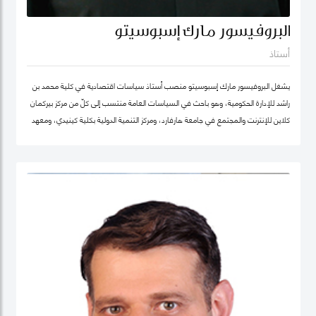
البروفيسور مارك إسبوسيتو
أستاذ
يشغل البروفيسور مارك إسبوسيتو منصب أستاذ سياسات اقتصادية في كلية محمد بن
راشد للإدارة الحكومية، وهو باحث في السياسات العامة منتسب إلى كلّ من مركز بيركمان
كلاين للإنترنت والمجتمع في جامعة هارفارد، ومركز التنمية الدولية بكلية كينيدي، ومعهد
هارفارد للعلوم الاجتماعية الكمية. ويقود عدداً من "العيادات السياسية" المتخصصة في
حوكمة التكنولوجيا حول العالم. كما شارك في تأسيس عدد من الشركات والمبادرات في
مجال الذكاء الاصطناعي، بما في ذلك Nexus FrontierTech، ومؤسسة AI Native ،
ومركز التفكير The Chart ThinkTank، ويشغل منصب كبير الاقتصاديين في مختبر الذكاء
الاصطناعي micro1 في وادي السيليكون.