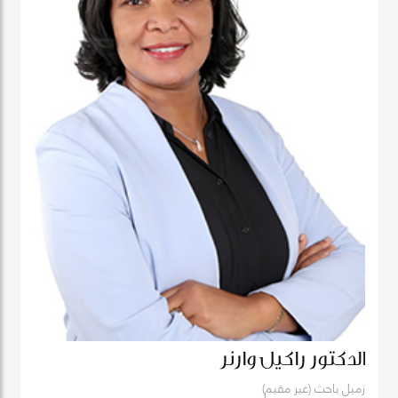
الدكتور راكيل وارنر
زميل باحث (غير مقيم)