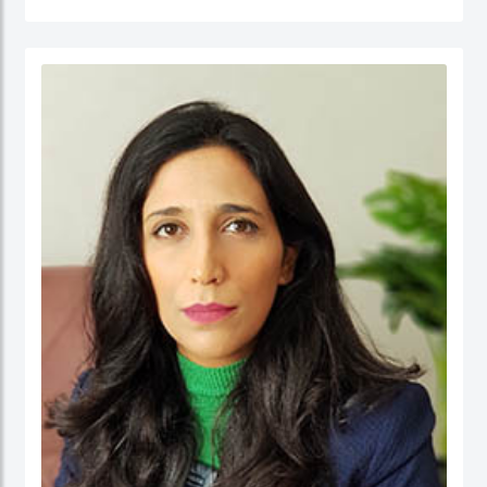
جامعة نيوكاسل في أستراليا.
الدكتور عبدالله، مستشار مالي لديه أكثر من 25 عامًا من الخبرة العملية في مجالات: المالية
والحسابات، الإدارة الإستراتيجية، وتطوير الأعمال، وذلك في كل من: القطاع الحكومي،
والقطاع شبه الحكومي، والقطاع الخاص. كما أ، الدكتور عبد الله مدقق حسابات معتمد،
ووكيل ضرائب، وخبير قضائي، ومحكم.