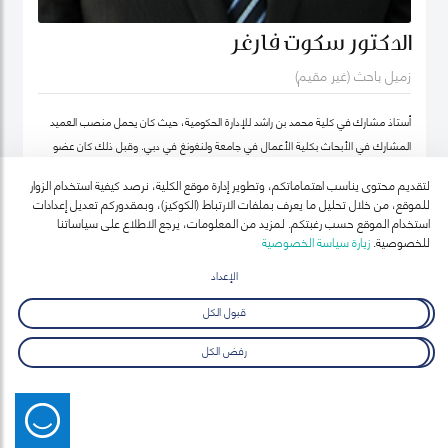
الدكتور سكوت فارغر
زميل باحث (غير مقيم)
أستاذ مشارك في كلية محمد بن راشد للإدارة الحكومية، حيث كان يحمل منصب العميد
المشارك في الأبحاث بكلية الأعمال في جامعة ولنغونغ في دبي. وقبل ذلك كان عضو
هيئة التدريس بجامعة أوكلاند للتكنولوجيا ومعهد السياسة العامة ونائب رئيس معهد
لتقديم محتوى يناسب اهتماماتكم، وتطوير إدارة موقع الكلية، نرصد كيفية استخدام الزوار
نيوزيلندا لدراسات سوق العمل (معهد أبحاث العمل في نيوزيلندا حالياً).
للموقع، من خلال تحليل ما يعرف بملفات الارتباط (الكوكيز)، وبمقدوركم تعديل إعدادات
استخدام الموقع حسب رغبتكم. لمزيد من المعلومات، يرجع الاطلاع على سياساتنا
للخصوصية.
زيارة سياسة الخصوصية
الإعداد
قبول الكل
رفض الكل