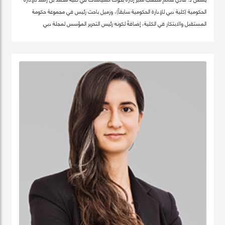
الحكومية (كلية دبي للإدارة الحكومية سابقاً)، وزميل باحث رئيس في مجموعة حكومة
المستقبل والابتكار في الكلية، إضافةً لكونه رئيس التحرير المؤسس لمجلة دبي
للسياسات. كما أنّه شريك سابق في مركز "بيلفر" للعلوم والشؤون الدولية في كلية هارفرد
كينيدي، جامعة هارفرد، وزميل سابق في مركز الابتكار والمعلومات لأبحاث السياسات في
كليّة "لي كوان يو" للسياسة العامّة، جامعة سنغافورة الوطنية. حصل فادي على شهادة
الدكتوراه في السياسات العامة في تخصص الحوكمة الرقمية من جامعة أكسفورد العريقة
وشهادة الماجيستير في إدارة أنظمة المعلومات من كلية لندن للعلوم الاقتصادية
والسياسية، إضافة لشهادة البكالوريوس في هندسة الكمبيوتر من جامعة حلب. يعتبر د.
فادي سالم أحد أهم المفكرين والمتخصصين عالمياً في مجالات الحكومة الرقمية
ومستقبل العمل الحكومي وسياسات البيانات، حيث تشمل مجالات تخصّصه الحوكمة
الرقمية والسياسات التكنولوجية وإدارة منظومة البيانات الحكومية وحوكمة الذكاء
الاصطناعي، حيث يعتبر على مدى العقدين السابقين أحد أهم الباحثين تأثيراً في هذه
المجالات عالمياً، وقد اختير كواحد من أهم 100 شخصية مؤثرة في مجال الحكومة الرقمية
عالمياً (Apolitical). وهو عضو في عديد من مجالس الإدارة والأمناء في هذه المجالات مثل
المجلس الاستشاري لأخلاقيات الذكاء الاصطناعي لـهيئة دبي الرقمية وعضو مجموعة
عمل خبراء حوكمة آثار الذكاء الاصطناعي التابع لمنظمة ISO، وعضو المجلس العالمي
لأهداف التنمية المستدامة التابع للقمة العالمية للحكومات، وعضو مجلس أمناء جمعية
الحكومة الرقمية، الجمعية الرائدة عالمياً في مجال البحث العلمي في مجالات الحوكمة