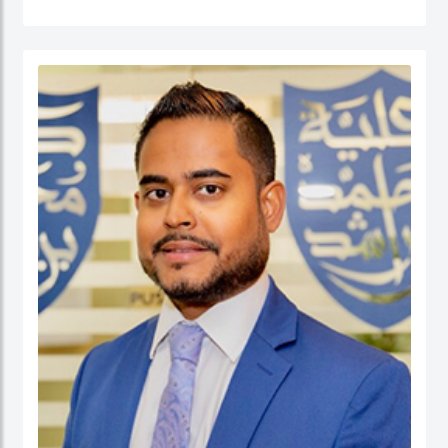
القطاع العام (الإدارة الحكومية، الإدارة العامة، إدارة الموارد البشرية، إدارة المشاريع
الحكومية، السلوك التنظيمي والتنمية المؤسسية) إضافة إلى الحوكمة والسياسات
العامة. قبل التحاقه بكلية محمد بن راشد للإدارة الحكومية، عمل الدكتور يوسف كأستاذ
مساعد وشغل منصب مدير برنامج إدارة الموارد البشرية في كلية إدارة الأعمال في الكلية
الأسترالية في دولة الكويت. قبل ذلك، عمل كمستشار للحكومة الاتحادية في كندا في عدد
من المشاريع المرتبطة بالتطوير المؤسسي و بناء القدرات التنظيمية حيث قام بتصميم
وتنفيذ العديد من برامج التدريب للحكومة الاتحادية بما في ذلك مجالات التفكير
الاستراتيجي والإدارة القائمة على النتائج تحت بند تنفيذ البرامج الحكومية والسياسات
العامة.