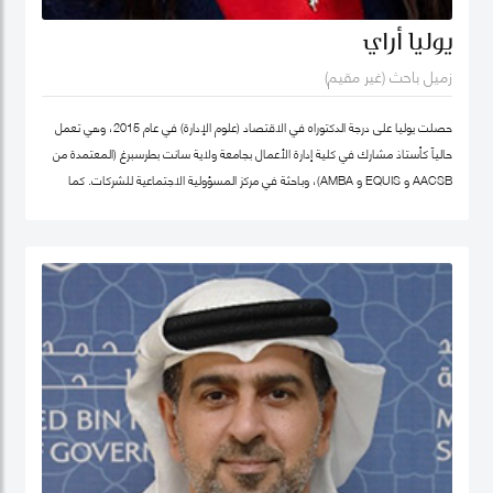
يوليا أراي
زميل باحث (غير مقيم)
حصلت يوليا على درجة الدكتوراه في الاقتصاد (علوم الإدارة) في عام 2015، وهي تعمل
حالياً كأستاذ مشارك في كلية إدارة الأعمال بجامعة ولاية سانت بطرسبرغ (المعتمدة من
AACSB و EQUIS و AMBA)، وباحثة في مركز المسؤولية الاجتماعية للشركات. كما
تشغل منصب المدير الأكاديمي لبرنامج الماجستير في الإدارة في كلية إدارة الأعمال
بجامعة سانت بطرسبرغ. انضمت يوليا إلى كلية محمد بن راشد للإدارة الحكومية كزميل
باحث غير مقيم في عام 2023. تركز مجالات بحثها الرئيسية على ريادة الأعمال الاجتماعية،
والتنمية المستدامة، والمسؤولية الاجتماعية للشركات. وهي عضو نشط في الشبكة
الدولية للباحثين في ريادة الأعمال الاجتماعية (شبكة EMES) وشبكة الأعمال في
المجتمع، وأكاديمية الإدارة، وأكاديمية الأعمال الدولية. حصلت على شهادات تقدير
لمساهماتها في تطوير ريادة الأعمال الاجتماعية في روسيا من المنظمات العامة
والخاصة. ألّفت أكثر من 30 منشورًا في مجلات وطنية ودولية، وكتب، ومجموعات دراسات
حالة. نُشرت أعمالها في مراجعة الأعمال الدولية، حوكمة الشركات، مراجعة الأسواق
الناشئة، مراجعة الإدارة الأوروبية، وغيرها. كما أنها مراجع للعديد من المجلات الوطنية
والدولية.
ملف غوغل سكولار