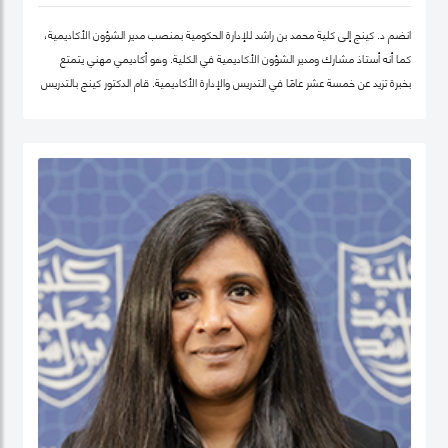
انضم د. كينج إلى كلية محمد بن راشد للإدارة الحكومية بمنصب مدير الشؤون الأكاديمية،
كما أنه أستاذ مشارك ومدير الشؤون الأكاديمية في الكلية. وهو أكاديمي مهني يتمتع
بخبرة تزيد عن خمسة عشر عامًا في التدريس والإدارة الأكاديمية. قام الدكتور كينج بالتدريس
في جامعات مختلفة في أوروبا وإفريقيا والشرق الأوسط في مرحلتيّ البكالوريوس ومرحلة
الدراسات العليا. قبل انضمامه إلى كلية محمد بن راشد للإدارة الحكومية، عمل الدكتور كينج
في مناصب إدارية مختلفة بما في ذلك رئيس إدارة، ورئيس لجنة الاعتماد، ورئيس مركز
ريادة الأعمال، وعميدًا لجامعة في الكويت مؤخرًا.