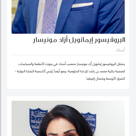
البروفيسور إيمانويل أزاد مونيسار
أستاذ
يشغل البروفيسور إمانويل أزاد مونيسار منصب أستاذ في بحوث الأنظمة والسياسات
الصحية بكلية محمد بن راشد للإدارة الحكومية، وهو أيضاً رئيس أكاديمية التجارة الدولية -
الشرق الأوسط وشمال إفريقيا.