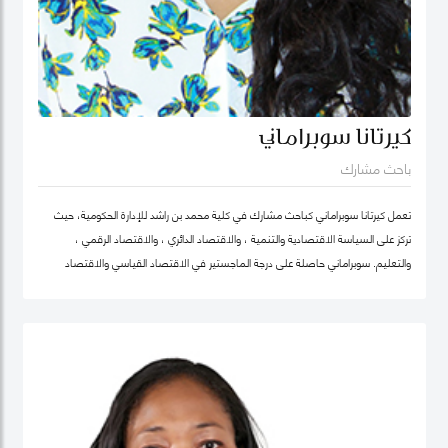
كيرتانا سوبراماني
باحث مشارك
تعمل كيرتانا سوبراماني كباحث مشارك في كلية محمد بن راشد للإدارة الحكومية، حيث
تركز على السياسة الاقتصادية والتنمية ، والاقتصاد الدائري ، والاقتصاد الرقمي ،
والتعليم. سوبراماني حاصلة على درجة الماجستير في الاقتصاد القياسي والاقتصاد
الرياضي من كلية لندن للاقتصاد ودرجة البكالوريوس في الهندسة الصناعية وهندسة
النظم مع تخصص ثانوي في الاقتصاد من معهد جورجيا للتكنولوجيا.