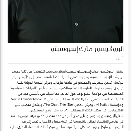
البروفيسور مارك إسبوسيتو
أستاذ
يشغل البروفيسور مارك إسبوسيتو منصب أستاذ سياسات اقتصادية في كلية محمد
بن راشد للإدارة الحكومية، وهو باحث في السياسات العامة منتسب إلى كلّ من مركز
بيركمان كلاين للإنترنت والمجتمع في جامعة هارفارد، ومركز التنمية الدولية بكلية
كينيدي، ومعهد هارفارد للعلوم الاجتماعية الكمية. ويقود عدداً من "العيادات السياسية"
المتخصصة في حوكمة التكنولوجيا حول العالم. كما شارك في تأسيس عدد من
الشركات والمبادرات في مجال الذكاء الاصطناعي، بما في ذلك Nexus FrontierTech،
ومؤسسة AI Native ، ومركز التفكير The Chart ThinkTank، ويشغل منصب كبير
الاقتصاديين في مختبر الذكاء الاصطناعي micro1 في وادي السيليكون.
شغل البروفيسور إسبوسيتو على مدى أكثر من عقد منصب عضو هيئة تدريس منتسب
في برنامج الاقتصاد الجزئي للتنافسية في كلية هارفارد للأعمال، تحت إشراف
البروفيسور مايكل بورتر، كما كان زميلاً مؤسساً في مركز أبحاث الاقتصاد الدائري بكلية