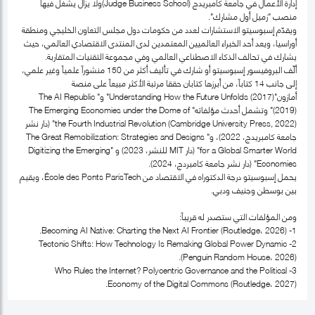
إدارة الأعمال في جامعة كامبريدج (Judge Business School)ولا يزال يشغل فيها
منصب "زميل أول مشارك".
ويقدّم إسبوسيتو الاستشارات لعدد من حكومات دول مجلس التعاون الخليجي ومنطقة
أوراسيا، ويعد أحد الخبراء العالميين المعتمدين لدى المنتدى الاقتصادي العالمي، حيث
يشارك في تحالف الذكاء الاصطناعي العالمي وفي مجموعة التقنيات المتقاربة.
ألّف البروفيسور إسبوسيتو أو شارك في تأليف أكثر من 150 منشوراً علمياً وغير علمي،
إلى جانب 14 كتاباً، من أبرزها كتابان حققا مرتبة الأكثر مبيعاً على منصة
أمازون"Understanding How the Future Unfolds (2017)" و" The AI Republic
(2019)" وتشمل أحدث مؤلفاته" The Emerging Economies under the Dome of
the Fourth Industrial Revolution (Cambridge University Press, 2022)" (دار نشر
جامعة كامبريدج، 2022)، و" The Great Remobilization: Strategies and Designs
for a Global Smarter World" (دار MIT للنشر، 2023) و "Digitizing the Emerging
Economies" (دار نشر جامعة كامبردج، 2024).
يحمل إسبوسيتو درجة الدكتوراه في الاقتصاد من École des Ponts ParisTech، ويقيم
بين بوسطن وجنيف ودبي.
ومن المؤلفات التي ستصدر له قريباً:
1- Becoming AI Native: Charting the Next AI Frontier (Routledge، 2026).
2- Tectonic Shifts: How Technology Is Remaking Global Power Dynamic
(Penguin Random House، 2026).
3- Who Rules the Internet? Polycentric Governance and the Political
Economy of the Digital Commons (Routledge، 2027).