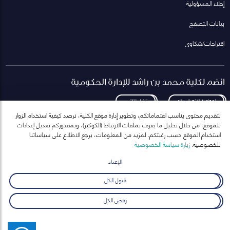
إخلاء المسؤولية
بيانات التصفح
اقتراحات/شكاوى
انضم لكلية محمد بن راشد للإدارة الحكومية
لمعاودة الاتصال بكم
تنزيل الكتيب
لتقديم محتوى يناسب اهتماماتكم، وتطوير إدارة موقع الكلية، نرصد كيفية استخدام الزوار
للموقع، من خلال تحليل ما يعرف بملفات الارتباط (الكوكيز)، وبمقدوركم تعديل إعدادات
استخدام الموقع حسب رغبتكم. لمزيد من المعلومات، يرجع الاطلاع على سياساتنا
للخصوصية.
زيارة سياسة الخصوصية
انضم إلى قائمة مراسلاتنا
للحصول على أحدث الأخبار والفعاليات
الإعداد
ارسال
قبول الكل
رفض الكل